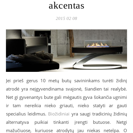
akcentas
2015 02 08
Jei prieš gerus 10 metų butų savininkams turėti židinį
atrodė yra neįgyvendinama svajonė, šiandien tai realybė.
Net gi gyvenantys bute gali mėgautis gyva šokančia ugnimi
ir tam nereikia nieko griauti, nieko statyti ar gauti
specialius leidimus.
Biožidiniai
yra saugi tradicinių židinių
alternatyva puikiai tinkanti įrengti butuose. Netgi
mažučiuose, kuriuose atrodytų jau niekas netelpa. O