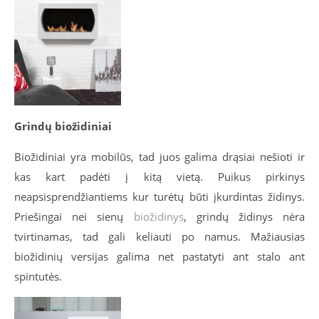
Grindų biožidiniai
Biožidiniai yra mobilūs, tad juos galima drąsiai nešioti ir
kas kart padėti į kitą vietą. Puikus pirkinys
neapsisprendžiantiems kur turėtų būti įkurdintas židinys.
Priešingai nei sienų
biožidinys
, grindų židinys nėra
tvirtinamas, tad gali keliauti po namus. Mažiausias
biožidinių versijas galima net pastatyti ant stalo ant
spintutės.