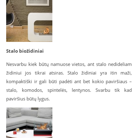
Stalo biožidiniai
Nesvarbu kiek būtų namuose vietos, ant stalo nedideliam
židiniui jos tikrai atsiras. Stalo židiniai yra itin maži,
kompaktiški ir gali būti padėti ant bet kokio paviršiaus –
stalo, komodos, spintelės, lentynos. Svarbu tik kad
paviršius būtų lygus.