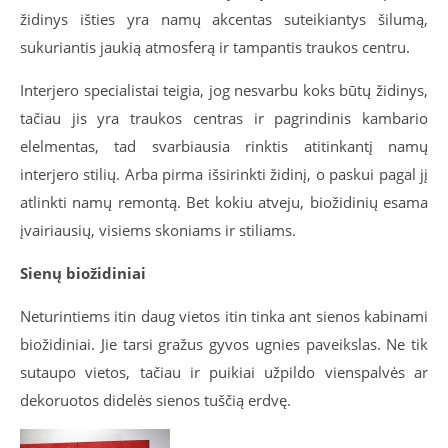
židinys išties yra namų akcentas suteikiantys šilumą,
sukuriantis jaukią atmosferą ir tampantis traukos centru.
Interjero specialistai teigia, jog nesvarbu koks būtų židinys,
tačiau jis yra traukos centras ir pagrindinis kambario
elelmentas, tad svarbiausia rinktis atitinkantį namų
interjero stilių. Arba pirma išsirinkti židinį, o paskui pagal jį
atlinkti namų remontą. Bet kokiu atveju, biožidinių esama
įvairiausių, visiems skoniams ir stiliams.
Sienų biožidiniai
Neturintiems itin daug vietos itin tinka ant sienos kabinami
biožidiniai. Jie tarsi gražus gyvos ugnies paveikslas. Ne tik
sutaupo vietos, tačiau ir puikiai užpildo vienspalvės ar
dekoruotos didelės sienos tuščią erdvę.