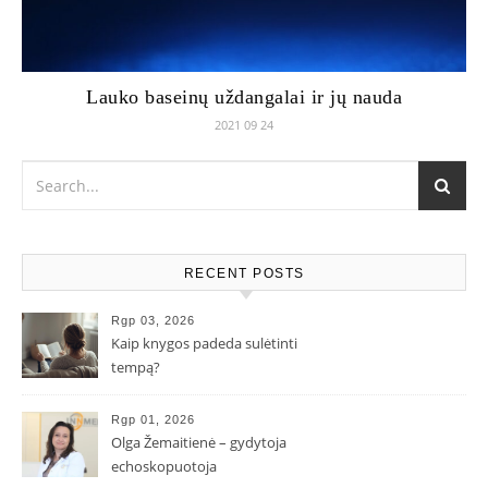
Lauko baseinų uždangalai ir jų nauda
2021 09 24
RECENT POSTS
Rgp 03, 2026
Kaip knygos padeda sulėtinti
tempą?
Rgp 01, 2026
Olga Žemaitienė – gydytoja
echoskopuotoja