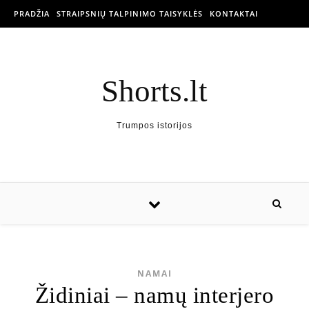
PRADŽIA
STRAIPSNIŲ TALPINIMO TAISYKLĖS
KONTAKTAI
Shorts.lt
Trumpos istorijos
NAMAI
Židiniai – namų interjero