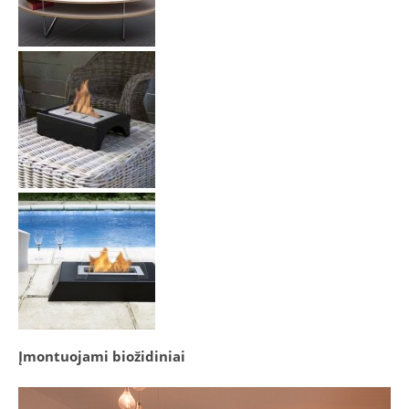
Įmontuojami biožidiniai