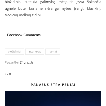
biožidiniai suteikia galimybę mėgautis gyva šokančia
ugnele bute, kuriame nėra galimybės įrengti klasikinį,
tradicinį malkinį židinį.
Facebook Comments
biožidiniai
interjeras
namai
Paskelbė
Shorts.lt
‹
›
×
PANAŠŪS STRAIPSNIAI