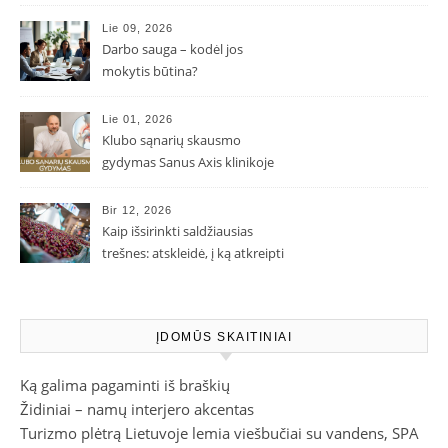
Lie 09, 2026
Darbo sauga – kodėl jos
mokytis būtina?
Lie 01, 2026
Klubo sąnarių skausmo
gydymas Sanus Axis klinikoje
Bir 12, 2026
Kaip išsirinkti saldžiausias
trešnes: atskleidė, į ką atkreipti
dėmesį parduotuvėje
ĮDOMŪS SKAITINIAI
Ką galima pagaminti iš braškių
Židiniai – namų interjero akcentas
Turizmo plėtrą Lietuvoje lemia viešbučiai su vandens, SPA