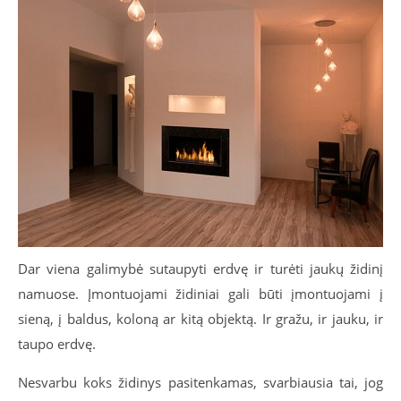
Dar viena galimybė sutaupyti erdvę ir turėti jaukų židinį
namuose. Įmontuojami židiniai gali būti įmontuojami į
sieną, į baldus, koloną ar kitą objektą. Ir gražu, ir jauku, ir
taupo erdvę.
Nesvarbu koks židinys pasitenkamas, svarbiausia tai, jog