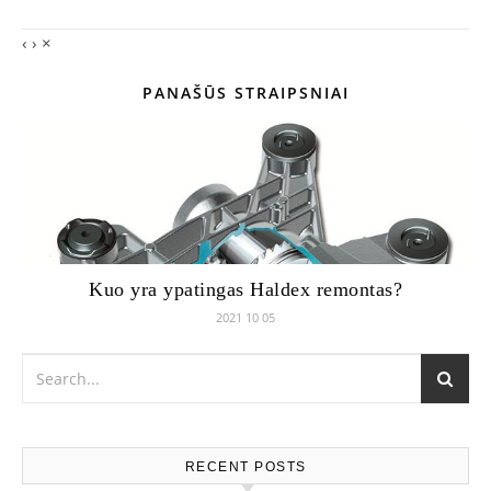
‹
›
×
PANAŠŪS STRAIPSNIAI
Kuo yra ypatingas Haldex remontas?
2021 10 05
RECENT POSTS