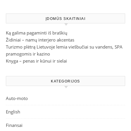
dėmesį parduotuvėje
ĮDOMŪS SKAITINIAI
Ką galima pagaminti iš braškių
Židiniai – namų interjero akcentas
Turizmo plėtrą Lietuvoje lemia viešbučiai su vandens, SPA
pramogomis ir kazino
Knyga – penas ir kūnui ir sielai
KATEGORIJOS
Auto-moto
English
Finansai