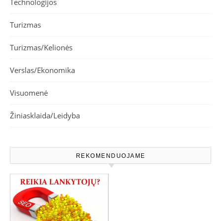
Technologijos
Turizmas
Turizmas/Kelionės
Verslas/Ekonomika
Visuomenė
Žiniasklaida/Leidyba
REKOMENDUOJAME