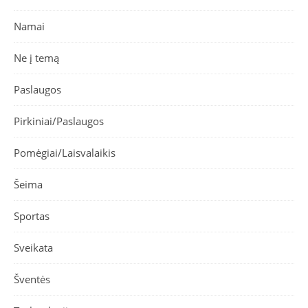
Namai
Ne į temą
Paslaugos
Pirkiniai/Paslaugos
Pomėgiai/Laisvalaikis
Šeima
Sportas
Sveikata
Šventės