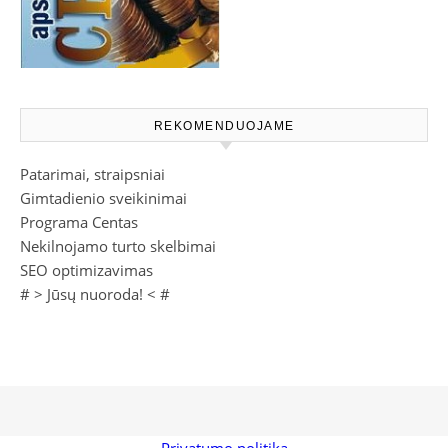
REKOMENDUOJAME
Patarimai, straipsniai
Gimtadienio sveikinimai
Programa Centas
Nekilnojamo turto skelbimai
SEO optimizavimas
# >
Jūsų nuoroda!
< #
Privatumo politika