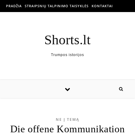
PRADŽIA
STRAIPSNIŲ TALPINIMO TAISYKLĖS
KONTAKTAI
Shorts.lt
Trumpos istorijos
NE Į TEMĄ
Die offene Kommunikation