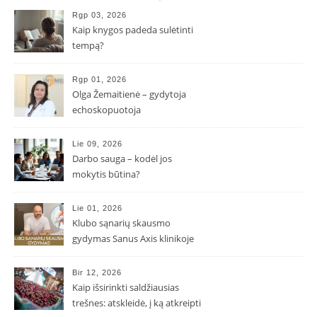
Rgp 03, 2026
Kaip knygos padeda sulėtinti
tempą?
Rgp 01, 2026
Olga Žemaitienė – gydytoja
echoskopuotoja
Lie 09, 2026
Darbo sauga – kodėl jos
mokytis būtina?
Lie 01, 2026
Klubo sąnarių skausmo
gydymas Sanus Axis klinikoje
Bir 12, 2026
Kaip išsirinkti saldžiausias
trešnes: atskleidė, į ką atkreipti