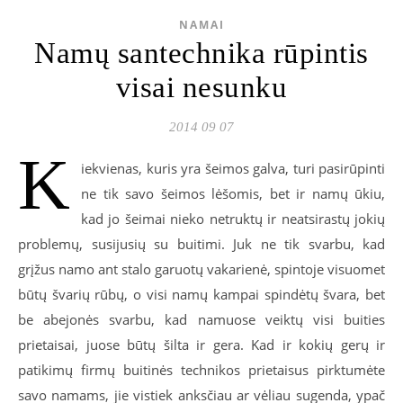
NAMAI
Namų santechnika rūpintis
visai nesunku
2014 09 07
K
iekvienas, kuris yra šeimos galva, turi pasirūpinti
ne tik savo šeimos lėšomis, bet ir namų ūkiu,
kad jo šeimai nieko netruktų ir neatsirastų jokių
problemų, susijusių su buitimi. Juk ne tik svarbu, kad
grįžus namo ant stalo garuotų vakarienė, spintoje visuomet
būtų švarių rūbų, o visi namų kampai spindėtų švara, bet
be abejonės svarbu, kad namuose veiktų visi buities
prietaisai, juose būtų šilta ir gera. Kad ir kokių gerų ir
patikimų firmų buitinės technikos prietaisus pirktumėte
savo namams, jie vistiek anksčiau ar vėliau sugenda, ypač