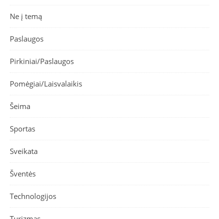
Ne į temą
Paslaugos
Pirkiniai/Paslaugos
Pomėgiai/Laisvalaikis
Šeima
Sportas
Sveikata
Šventės
Technologijos
Turizmas