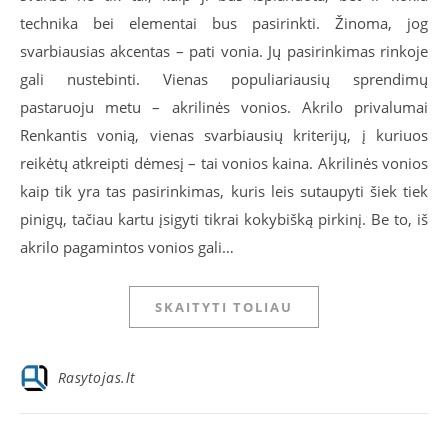
technika bei elementai bus pasirinkti. Žinoma, jog
svarbiausias akcentas – pati vonia. Jų pasirinkimas rinkoje
gali nustebinti. Vienas populiariausių sprendimų
pastaruoju metu – akrilinės vonios. Akrilo privalumai
Renkantis vonią, vienas svarbiausių kriterijų, į kuriuos
reikėtų atkreipti dėmesį – tai vonios kaina. Akrilinės vonios
kaip tik yra tas pasirinkimas, kuris leis sutaupyti šiek tiek
pinigų, tačiau kartu įsigyti tikrai kokybišką pirkinį. Be to, iš
akrilo pagamintos vonios gali…
SKAITYTI TOLIAU
Rasytojas.lt