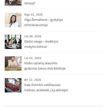
tempą?
Rgp 01, 2026
Olga Žemaitienė – gydytoja
echoskopuotoja
Lie 09, 2026
Darbo sauga – kodėl jos
mokytis būtina?
Lie 01, 2026
Klubo sąnarių skausmo
gydymas Sanus Axis klinikoje
Bir 12, 2026
Kaip išsirinkti saldžiausias
trešnes: atskleidė, į ką atkreipti
dėmesį parduotuvėje