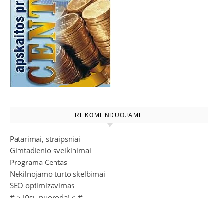
REKOMENDUOJAME
Patarimai, straipsniai
Gimtadienio sveikinimai
Programa Centas
Nekilnojamo turto skelbimai
SEO optimizavimas
# >
Jūsų nuoroda!
< #