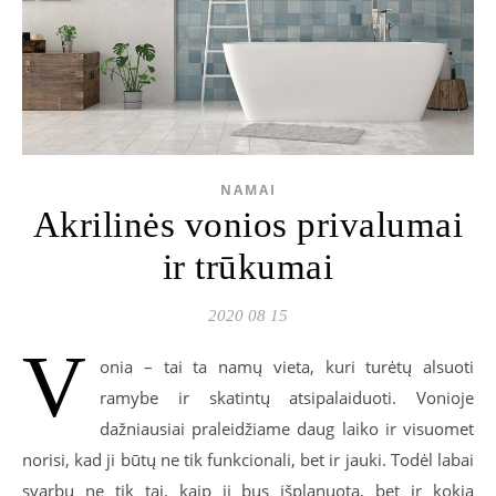
NAMAI
Akrilinės vonios privalumai
ir trūkumai
2020 08 15
V
onia – tai ta namų vieta, kuri turėtų alsuoti
ramybe ir skatintų atsipalaiduoti. Vonioje
dažniausiai praleidžiame daug laiko ir visuomet
norisi, kad ji būtų ne tik funkcionali, bet ir jauki. Todėl labai
svarbu ne tik tai, kaip ji bus išplanuota, bet ir kokia