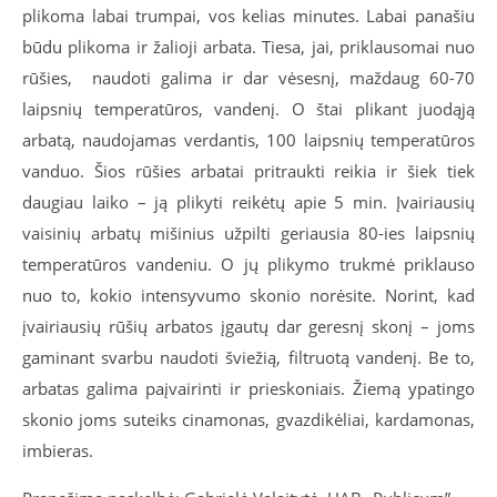
plikoma labai trumpai, vos kelias minutes. Labai panašiu
būdu plikoma ir žalioji arbata. Tiesa, jai, priklausomai nuo
rūšies, naudoti galima ir dar vėsesnį, maždaug 60-70
laipsnių temperatūros, vandenį. O štai plikant juodąją
arbatą, naudojamas verdantis, 100 laipsnių temperatūros
vanduo. Šios rūšies arbatai pritraukti reikia ir šiek tiek
daugiau laiko – ją plikyti reikėtų apie 5 min. Įvairiausių
vaisinių arbatų mišinius užpilti geriausia 80-ies laipsnių
temperatūros vandeniu. O jų plikymo trukmė priklauso
nuo to, kokio intensyvumo skonio norėsite. Norint, kad
įvairiausių rūšių arbatos įgautų dar geresnį skonį – joms
gaminant svarbu naudoti šviežią, filtruotą vandenį. Be to,
arbatas galima paįvairinti ir prieskoniais. Žiemą ypatingo
skonio joms suteiks cinamonas, gvazdikėliai, kardamonas,
imbieras.