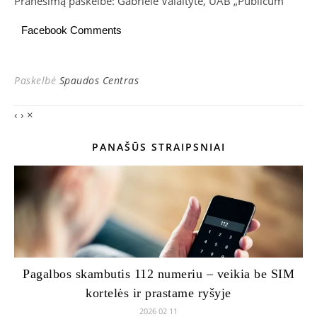
Pranešimą paskelbė: Gabrielė Valaitytė, UAB „Publicum”
Facebook Comments
Paskelbė
Spaudos Centras
‹
›
×
PANAŠŪS STRAIPSNIAI
Pagalbos skambutis 112 numeriu – veikia be SIM
kortelės ir prastame ryšyje
2026 02 11