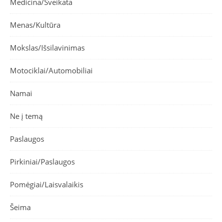
Medicina/Sveikata
Menas/Kultūra
Mokslas/Išsilavinimas
Motociklai/Automobiliai
Namai
Ne į temą
Paslaugos
Pirkiniai/Paslaugos
Pomėgiai/Laisvalaikis
Šeima