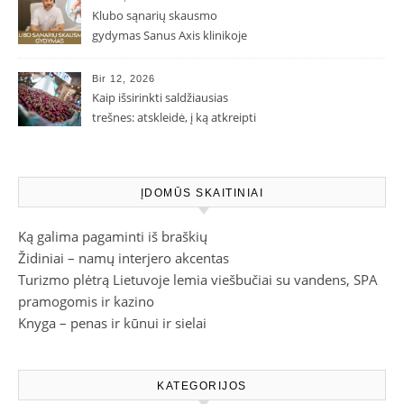
Klubo sąnarių skausmo
gydymas Sanus Axis klinikoje
Bir 12, 2026
Kaip išsirinkti saldžiausias
trešnes: atskleidė, į ką atkreipti
dėmesį parduotuvėje
ĮDOMŪS SKAITINIAI
Ką galima pagaminti iš braškių
Židiniai – namų interjero akcentas
Turizmo plėtrą Lietuvoje lemia viešbučiai su vandens, SPA
pramogomis ir kazino
Knyga – penas ir kūnui ir sielai
KATEGORIJOS