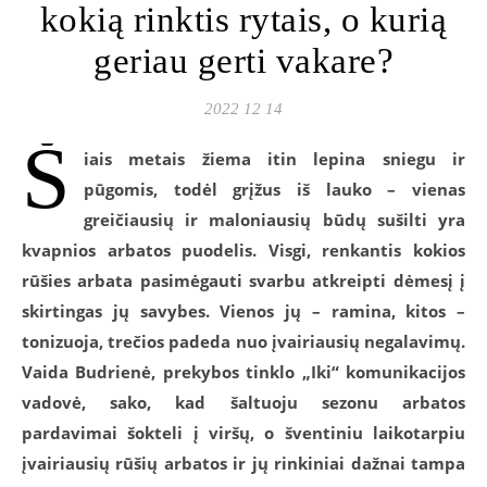
kokią rinktis rytais, o kurią
geriau gerti vakare?
2022 12 14
Š
iais metais žiema itin lepina sniegu ir
pūgomis, todėl grįžus iš lauko – vienas
greičiausių ir maloniausių būdų sušilti yra
kvapnios arbatos puodelis. Visgi, renkantis kokios
rūšies arbata pasimėgauti svarbu atkreipti dėmesį į
skirtingas jų savybes. Vienos jų – ramina, kitos –
tonizuoja, trečios padeda nuo įvairiausių negalavimų.
Vaida Budrienė, prekybos tinklo „Iki“ komunikacijos
vadovė, sako, kad šaltuoju sezonu arbatos
pardavimai šokteli į viršų, o
šventiniu laikotarpiu
įvairiausių rūšių arbatos ir jų rinkiniai dažnai tampa