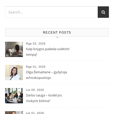
RECENT POSTS
Rgp 03, 2026
Kaip knygos padeda sulėtinti
tempą?
Rgp 01, 2026
Olga Žemaitienė – gydytoja
echoskopuotoja
Lie 09, 2026
Darbo sauga – kodėl jos
mokytis būtina?
Lie 01, 2026