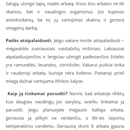
žaliąją, ulongo lapų, matės arbatą. Visos šios arbatos ne tik
skanios, bet ir naudingos organizmui. Jos kupinos
antioksidantų, be to, jų vartojimas skatina ir geresnį
smegenų darbą.
Padės atsipalaiduoti.
Jeigu vakare norite atsipalaiduoti –
mėgaukitės įvairiausiais vaistažolių mišiniais. Labiausiai
atpalaiduojančios ir lengviau užmigti padėsiančios žolelės
yra ramunėlės, levandos, citrinžolės. Vakarui puikiai tinka
ir raudonoji arbata, kurioje nėra kofeino. Pastaroji prieš
miegą dažnai vartojama Afrikos šalyse.
Kaip ją tinkamai paruošti?
Norint, kad arbatoje išliktų
kuo daugiau naudingų jos savybių, svarbu tinkamai ją
paruošti. Jeigu planuojate mėgautis baltąja arbata,
geriausia ją plikyti ne verdančiu, o 80-ies laipsnių
temperatūros vandeniu. Geriausią skonį ši arbata įgauna