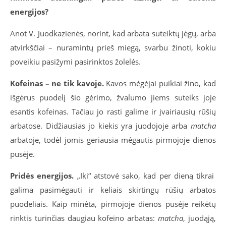
energijos?
Anot V. Juodkazienės, norint, kad arbata suteiktų jėgų, arba
atvirkščiai – nuramintų prieš miegą, svarbu žinoti, kokiu
poveikiu pasižymi pasirinktos žolelės.
Kofeinas – ne tik kavoje.
Kavos mėgėjai puikiai žino, kad
išgėrus puodelį šio gėrimo, žvalumo jiems suteiks joje
esantis kofeinas. Tačiau jo rasti galime ir įvairiausių rūšių
arbatose. Didžiausias jo kiekis yra juodojoje arba
matcha
arbatoje, todėl jomis geriausia mėgautis pirmojoje dienos
pusėje.
Pridės energijos.
„Iki“ atstovė sako, kad per dieną tikrai
galima pasimėgauti ir keliais skirtingų rūšių arbatos
puodeliais. Kaip minėta, pirmojoje dienos pusėje reikėtų
rinktis turinčias daugiau kofeino arbatas:
matcha
, juodąją,