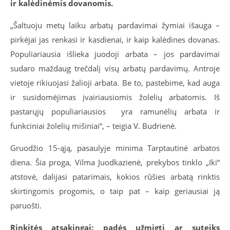
ir kalėdinėmis dovanomis.
„Šaltuoju metų laiku arbatų pardavimai žymiai išauga –
pirkėjai jas renkasi ir kasdienai, ir kaip kalėdines dovanas.
Populiariausia išlieka juodoji arbata – jos pardavimai
sudaro maždaug trečdalį visų arbatų pardavimų. Antroje
vietoje rikiuojasi žalioji arbata. Be to, pastebime, kad auga
ir susidomėjimas įvairiausiomis žolelių arbatomis. Iš
pastarųjų populiariausios yra ramunėlių arbata ir
funkciniai žolelių mišiniai“, – teigia V. Budrienė.
Gruodžio 15-ąją, pasaulyje minima Tarptautinė arbatos
diena. Šia proga, Vilma Juodkazienė, prekybos tinklo „Iki“
atstovė, dalijasi patarimais, kokios rūšies arbatą rinktis
skirtingomis progomis, o taip pat – kaip geriausiai ją
paruošti.
Rinkitės atsakingai: padės užmigti ar suteiks