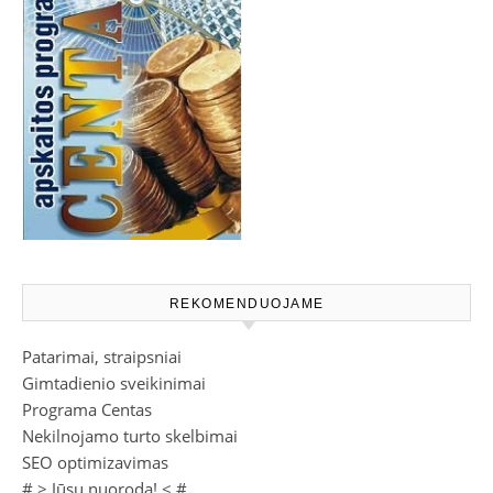
REKOMENDUOJAME
Patarimai, straipsniai
Gimtadienio sveikinimai
Programa Centas
Nekilnojamo turto skelbimai
SEO optimizavimas
# >
Jūsų nuoroda!
< #