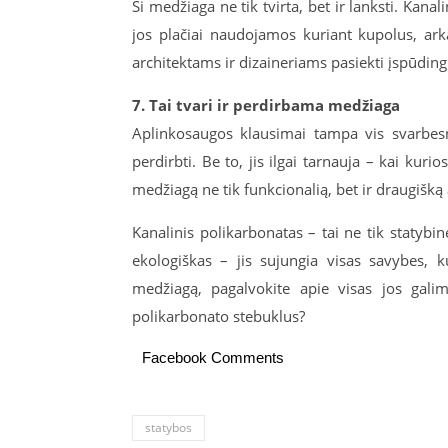
Ši medžiaga ne tik tvirta, bet ir lanksti. Kana
jos plačiai naudojamos kuriant kupolus, ark
architektams ir dizaineriams pasiekti įspūding
7. Tai tvari ir perdirbama medžiaga
Aplinkosaugos klausimai tampa vis svarbesni
perdirbti. Be to, jis ilgai tarnauja – kai kuri
medžiagą ne tik funkcionalią, bet ir draugišką 
Kanalinis polikarbonatas – tai ne tik statybin
ekologiškas – jis sujungia visas savybes, 
medžiagą, pagalvokite apie visas jos galim
polikarbonato stebuklus?
Facebook Comments
statybos