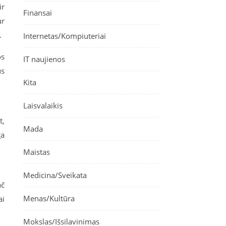
ir
Finansai
ur
.
Internetas/Kompiuteriai
os
IT naujienos
us
Kita
Laisvalaikis
t,
Mada
ga
Maistas
Medicina/Sveikata
ač
Menas/Kultūra
ai
Mokslas/Išsilavinimas