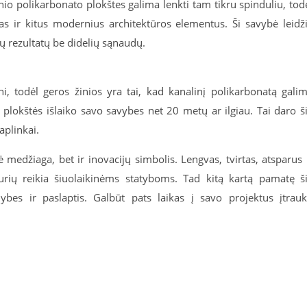
linio polikarbonato plokštes galima lenkti tam tikru spinduliu, tod
as ir kitus modernius architektūros elementus. Ši savybė leidž
ų rezultatų be didelių sąnaudų.
, todėl geros žinios yra tai, kad kanalinį polikarbonatą gali
os plokštės išlaiko savo savybes net 20 metų ar ilgiau. Tai daro š
aplinkai.
ė medžiaga, bet ir inovacijų simbolis. Lengvas, tvirtas, atsparus 
kurių reikia šiuolaikinėms statyboms. Tad kitą kartą pamatę š
ybes ir paslaptis. Galbūt pats laikas į savo projektus įtrauk