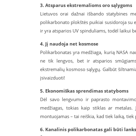
3. Atsparus ekstremalioms oro sąlygoms
Lietuvos orai dažnai išbando statybines me
polikarbonato plokštės puikiai susidoroja su e
ir yra atsparios UV spinduliams, todėl laikui
4. Jį naudoja net kosmose
Polikarbonatas yra medžiaga, kurią NASA nau
ne tik lengvos, bet ir atsparios smūgiam
ekstremalių kosmoso sąlygų. Galbūt šiltnamiai
įsivaizduoti!
5. Ekonomiškas sprendimas statyboms
Dėl savo lengvumo ir paprasto montavimo, 
medžiagas, tokias kaip stiklas ar metalas.
montuojamas – tai reiškia, kad tiek laiką, tiek
6. Kanalinis polikarbonatas gali būti lan