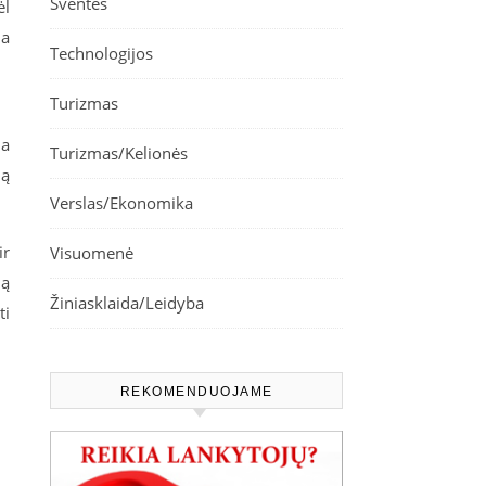
Šventės
ėl
ia
Technologijos
Turizmas
ma
Turizmas/Kelionės
ią
Verslas/Ekonomika
ir
Visuomenė
ią
Žiniasklaida/Leidyba
ti
REKOMENDUOJAME