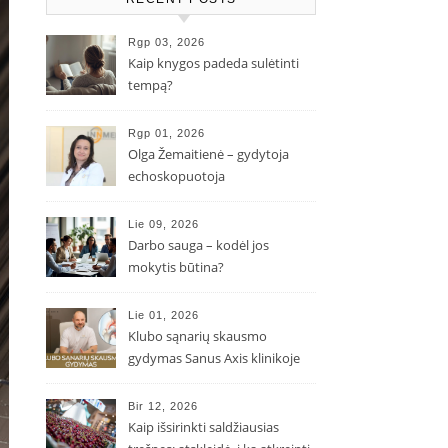
Rgp 03, 2026
Kaip knygos padeda sulėtinti
tempą?
Rgp 01, 2026
Olga Žemaitienė – gydytoja
echoskopuotoja
Lie 09, 2026
Darbo sauga – kodėl jos
mokytis būtina?
Lie 01, 2026
Klubo sąnarių skausmo
gydymas Sanus Axis klinikoje
Bir 12, 2026
Kaip išsirinkti saldžiausias