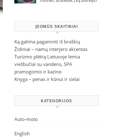
trešnes: atskleidė, į ką atkreipti
dėmesį parduotuvėje
ĮDOMŪS SKAITINIAI
Ką galima pagaminti iš braškių
Židiniai – namų interjero akcentas
Turizmo plėtrą Lietuvoje lemia
viešbučiai su vandens, SPA
pramogomis ir kazino
Knyga – penas ir kūnui ir sielai
KATEGORIJOS
Auto-moto
English