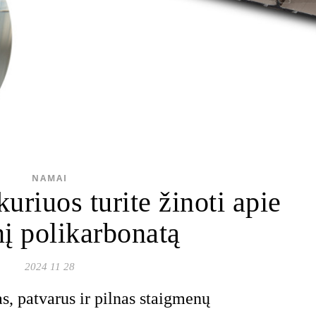
NAMAI
kuriuos turite žinoti apie
nį polikarbonatą
2024 11 28
s, patvarus ir pilnas staigmenų