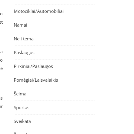
Motociklai/Automobiliai
io
et
Namai
Ne į temą
ra
Paslaugos
uo
Pirkiniai/Paslaugos
te
Pomėgiai/Laisvalaikis
Šeima
es
ir
Sportas
Sveikata