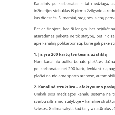
Kanalinis
polikarbonatas
– tai medžiaga, api
inžinerijos stebuklas iš pirmo žvilgsnio atro
kas didesnės. Šiltnamiai, stoginės, sienų pert
Bet ar žinojote, kad ši lengva, bet neįtikėtin
atsiradimas pakeitė ne tik statybų, bet ir diza
apie kanalinį polikarbonatą, kurie gali pakeist
1. Jis yra 200 kartų tvirtesnis už stiklą
Nors kanalinio polikarbonato plokštės dažnai 
polikarbonatas net 200 kartų lenkia stiklą pa
plačiai naudojama sporto arenose, automobil
2. Kanalinė struktūra – efektyvumo pasla
Unikali šios medžiagos kanalų sistema ne tik
svarbu šiltnamių statyboje – kanalinė struktūr
šviesos. Galima sakyti, kad tai yra natūralus „š