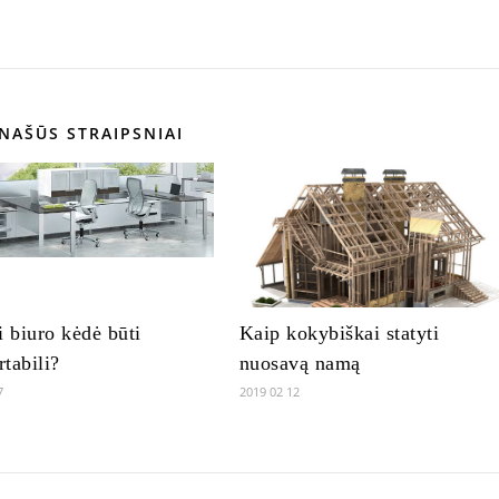
NAŠŪS STRAIPSNIAI
i biuro kėdė būti
Kaip kokybiškai statyti
tabili?
nuosavą namą
7
2019 02 12