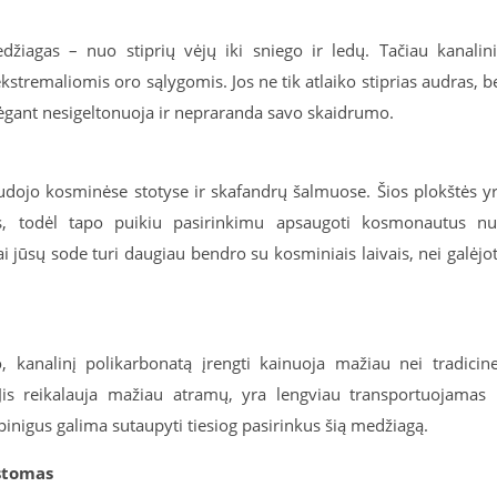
džiagas – nuo stiprių vėjų iki sniego ir ledų. Tačiau kanalin
kstremaliomis oro sąlygomis. Jos ne tik atlaiko stiprias audras, b
 bėgant nesigeltonuoja ir nepraranda savo skaidrumo.
dojo kosminėse stotyse ir skafandrų šalmuose. Šios plokštės y
s, todėl tapo puikiu pasirinkimu apsaugoti kosmonautus n
 jūsų sode turi daugiau bendro su kosminiais laivais, nei galėjo
kanalinį polikarbonatą įrengti kainuoja mažiau nei tradicin
 Jis reikalauja mažiau atramų, yra lengviau transportuojamas 
 pinigus galima sutaupyti tiesiog pasirinkus šią medžiagą.
kstomas