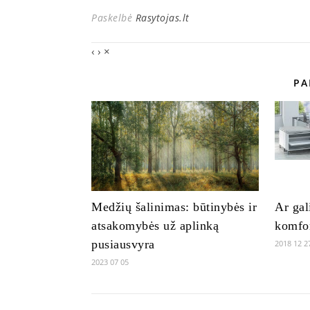
Paskelbė
Rasytojas.lt
‹
›
×
PA
Medžių šalinimas: būtinybės ir
Ar gal
atsakomybės už aplinką
komfor
pusiausvyra
2018 12 2
2023 07 05