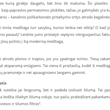
e kurią girdėjo daugelis, bet žino tik mažuma. Šis plastiko 
do kaip paprastos permatomos plokštės, tačiau jo galimybės yra k
varos – kanalinio polikarbonato pritaikymo sritys atrodo begalinės
ai tvirta medžiaga turi savybių, kurios lenkia net stiklą? O kad j
ino pasaulį? Leiskite jums pristatyti septynis intriguojančius fakt
i jūsų požiūrį į šią modernią medžiagą.
atrodo plonos ir trapios, jos yra ypatingai tvirtos. Tiesą sakan
gal atsparumą smūgiams. Tai viena iš priežasčių, kodėl ši medžia
ių pramonėje ir net apsauginiams langams gaminti.
ptis
 suteikia jai lengvumą, bet ir padeda izoliuoti šilumą. Tai yp
a leidžia išlaikyti šilumą viduje, tuo pačiu praleidžiant pakankam
viesos ir šilumos filtras“.