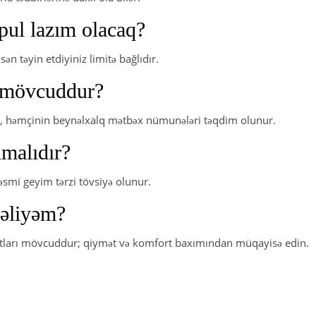
pul lazım olacaq?
n təyin etdiyiniz limitə bağlıdır.
r mövcuddur?
i, həmçinin beynəlxalq mətbəx nümunələri təqdim olunur.
lmalıdır?
smi geyim tərzi tövsiyə olunur.
məliyəm?
ntları mövcuddur; qiymət və komfort baxımından müqayisə edin.