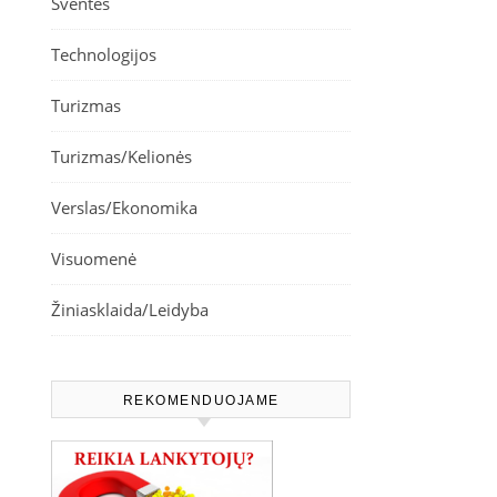
Šventės
Technologijos
Turizmas
Turizmas/Kelionės
Verslas/Ekonomika
Visuomenė
Žiniasklaida/Leidyba
REKOMENDUOJAME