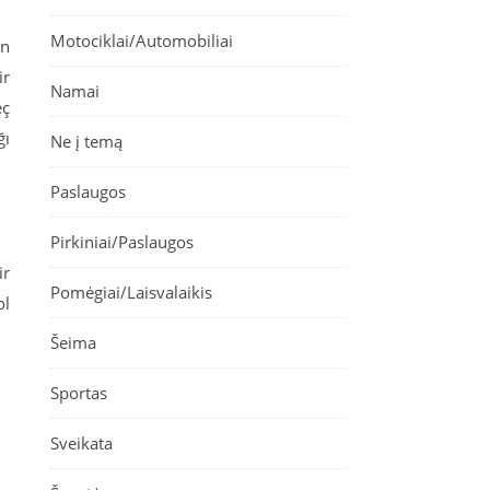
Motociklai/Automobiliai
an
ir
Namai
ğı
Ne į temą
Paslaugos
Pirkiniai/Paslaugos
ir
Pomėgiai/Laisvalaikis
ol
Šeima
Sportas
Sveikata