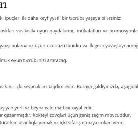
rı
puçları ilə daha keyfiyyətli bir təcrübə yaşaya bilərsiniz:
ioskları vasitəsilə oyun qaydalarını, mükafatları və promosyonla
yaxşı anlamanız üçün özünüzü tanıdın və ilk gecə yavaş oynama
lmək oyun təcrübənizi artıracaq.
ək və içki seçənəkləri təqdim edir. Buraya gəldiyinizdə, aşağıda
aşıyan yerli və beynəlxalq mətbəx xəyal edir.
ğur qazanmışdır. Kokteyl zövqləri üçün geniş seçim mövcuddur.
arkən asanlıqla yemək və içki sifariş etməyə imkan verir.