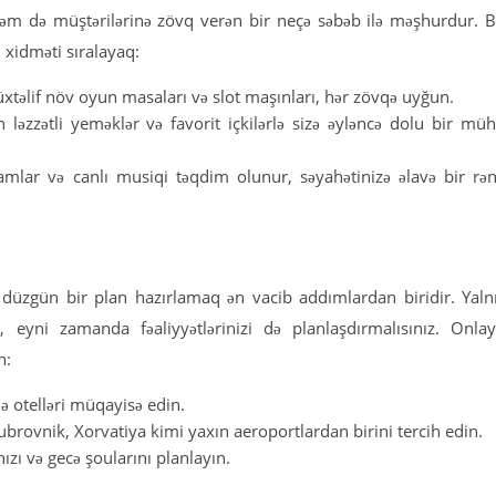
həm də müştərilərinə zövq verən bir neçə səbəb ilə məşhurdur. 
 xidməti sıralayaq:
xtəlif növ oyun masaları və slot maşınları, hər zövqə uyğun.
 ləzzətli yeməklər və favorit içkilərlə sizə əyləncə dolu bir müh
mlar və canlı musiqi təqdim olunur, səyahətinizə əlavə bir rə
düzgün bir plan hazırlamaq ən vacib addımlardan biridir. Yaln
eyni zamanda fəaliyyətlərinizi də planlaşdırmalısınız. Onla
n:
ə otelləri müqayisə edin.
brovnik, Xorvatiya kimi yaxın aeroportlardan birini tercih edin.
ızı və gecə şoularını planlayın.