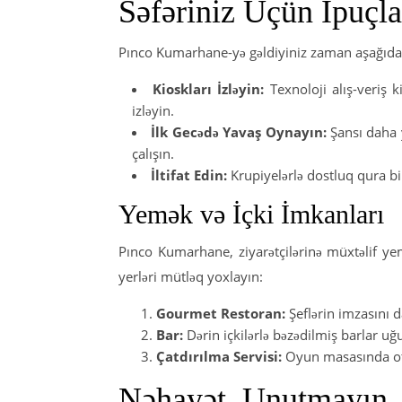
Səfəriniz Üçün İpuçla
Pınco Kumarhane-yə gəldiyiniz zaman aşağıdakı i
Kioskları İzləyin:
Texnoloji alış-veriş k
izləyin.
İlk Gecədə Yavaş Oynayın:
Şansı daha 
çalışın.
İltifat Edin:
Krupiyelərlə dostluq qura bi
Yemək və İçki İmkanları
Pınco Kumarhane, ziyarətçilərinə müxtəlif yem
yerləri mütləq yoxlayın:
Gourmet Restoran:
Şeflərin imzasını d
Bar:
Dərin içkilərlə bəzədilmiş barlar u
Çatdırılma Servisi:
Oyun masasında otur
Nəhayət, Unutmayın