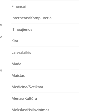
Finansai
Internetas/Kompiuteriai
rı
IT naujienos
ğa
Kita
Laisvalaikis
Mada
kı
Maistas
Medicina/Sveikata
Menas/Kultūra
Mokslas/Išsilavinimas