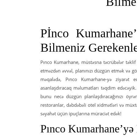
Bilme
Pİnco Kumarhane’
Bilmeniz Gerekenl
Pınco Kumarhane, müstəsna təcrübələr təklif
etməzdən əvvəl, planınızı düzgün etmək və gö
məqalədə, Pınco Kumarhane-yə ziyarət ed
asanlaşdıracaq məlumatları təqdim edəcəyik
bunu necə düzgün planlaşdıracağınızı öyrə
restoranlar, dəbdəbəli otel xidmətləri və müx
səyahət üçün ipuçlarına müraciət edək!
Pınco Kumarhane’yə 