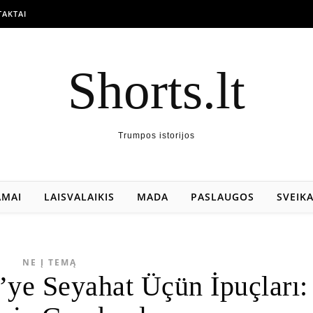
AKTAI
Shorts.lt
Trumpos istorijos
AMAI
LAISVALAIKIS
MADA
PASLAUGOS
SVEIK
NE Į TEMĄ
ye Seyahat Üçün İpuçları: