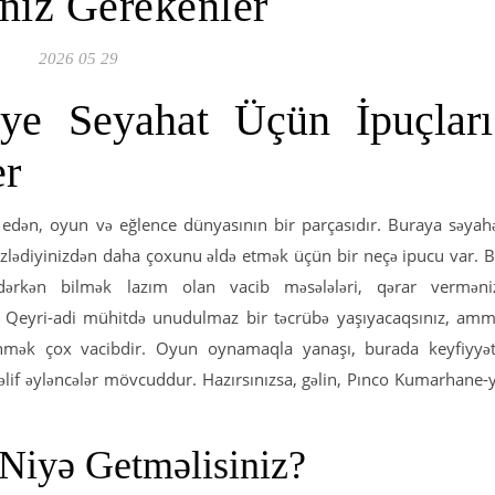
niz Gerekenler
2026 05 29
ye Seyahat Üçün İpuçları
er
 edən, oyun və eğlence dünyasının bir parçasıdır. Buraya səyah
zlədiyinizdən daha çoxunu əldə etmək üçün bir neçə ipucu var. 
ərkən bilmək lazım olan vacib məsələləri, qərar verməni
. Qeyri-adi mühitdə unudulmaz bir təcrübə yaşıyacaqsınız, am
nmək çox vacibdir. Oyun oynamaqla yanaşı, burada keyfiyyət
təlif əyləncələr mövcuddur. Hazırsınızsa, gəlin, Pınco Kumarhane-
Niyə Getməlisiniz?