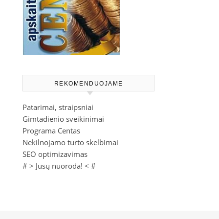
REKOMENDUOJAME
Patarimai, straipsniai
Gimtadienio sveikinimai
Programa Centas
Nekilnojamo turto skelbimai
SEO optimizavimas
# >
Jūsų nuoroda!
< #