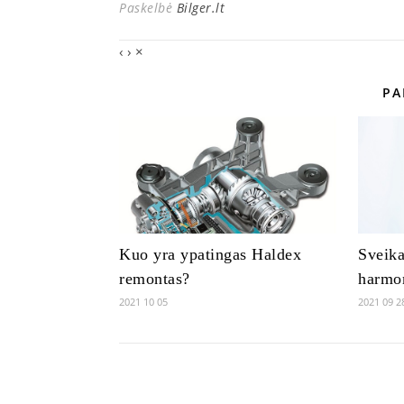
Paskelbė
Bilger.lt
‹
›
×
PA
Kuo yra ypatingas Haldex
Sveik
remontas?
harmon
2021 10 05
2021 09 2