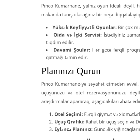
Pınco Kumarhane, yalnız oyun idealı deyil, 
məkanda tanış olacağınız bir neçə diqqətəlayiq
Yüksək Keyfiyyətli Oyunlar:
Bir çox mü
Qida və İçki Servisi:
İstədiyiniz zaman
təqdim edilir.
Davami Şoular:
Hər gecə fərqli proqra
qatmağı təmin edir.
Planınızı Qurun
Pınco Kumarhane-yə səyahət etmədən əvvəl, 
uçuşunuzu və otel rezervasyonunuzu deyil, 
araşdırmalar apararaq, aşağıdakıları əhatə edi
Otel Seçimi:
Fərqli qiymət və xidmətlərl
Uçuş Qrafiki:
Rahat bir uçuş seçin və Du
Eyləncə Planınız:
Gündəlik yığıncaqların