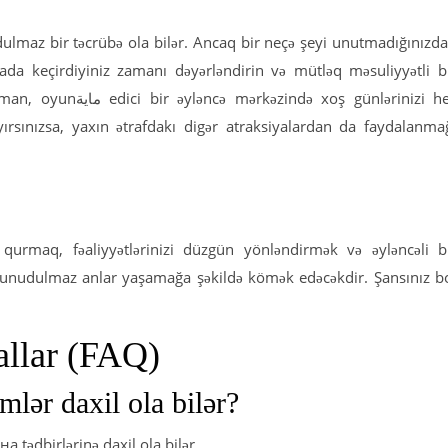
lmaz bir təcrübə ola bilər. Ancaq bir neçə şeyi unutmadığınızd
ada keçirdiyiniz zamanı dəyərləndirin və mütləq məsuliyyətli b
ə xoş günlərinizi heç
rsınızsa, yaxın ətrafdakı digər atraksiyalardan da faydalanma
urmaq, fəaliyyətlərinizi düzgün yönləndirmək və əyləncəli b
 unudulmaz anlar yaşamağa şəkildə kömək edəcəkdir. Şansınız b
allar (FAQ)
lər daxil ola bilər?
 tədbirlərinə daxil ola bilər.