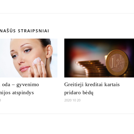
NAŠŪS STRAIPSNIAI
a oda – gyvenimo
Greitieji kreditai kartais
ijos atspindys
pridaro bėdų
8
2020 10 20