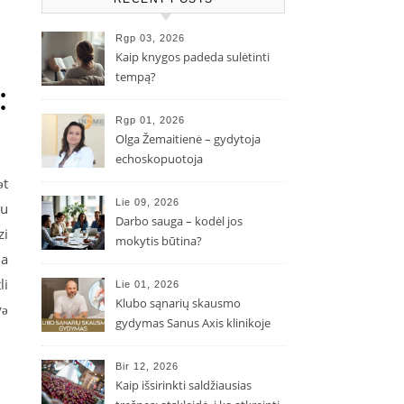
Rgp 03, 2026
Kaip knygos padeda sulėtinti
tempą?
:
Rgp 01, 2026
Olga Žemaitienė – gydytoja
echoskopuotoja
ət
Lie 09, 2026
Bu
Darbo sauga – kodėl jos
zi
mokytis būtina?
ma
li
Lie 01, 2026
Klubo sąnarių skausmo
yə
gydymas Sanus Axis klinikoje
Bir 12, 2026
Kaip išsirinkti saldžiausias