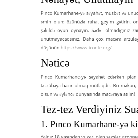
Pınco Kumarhane-yə səyahət, müsbət və unudu
əmin olun: özünüzlə rahat geyim gətirin, or
şəkildə oyun oynayın. Sədvi olmadığınız zaman, oyunماية edici bir əyləncə mərkəzind
unutmayacaqsınız. Daha çox macəra arzulayı
düşünün
https://www.iconte.org/
.
Nəticə
Pınco Kumarhane-yə səyahət edərkən plan q
təcrübəyə hazır olmaq mütləqdir. Bu məkan,
olsun və əyləncə dünyasında macəraya atılın!
Tez-tez Verdiyiniz Su
1. Pınco Kumarhane-yə kim
Yalnız 18 yaşından yuxarı olan şəxslər игровина