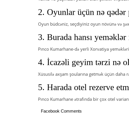
2. Oyunlar üçün nə qədər 
Oyun büdcəniz, seçdiyiniz oyun növünə və şəxsə
3. Burada hansı yeməklə
Pınco Kumarhane-də yerli Xorvatiya yeməklər
4. İcazəli geyim tərzi nə o
Xüsusilə axşam şoularına getmək üçün daha rə
5. Harada otel rezerve et
Pınco Kumarhane ətrafında bir çox otel varia
Facebook Comments