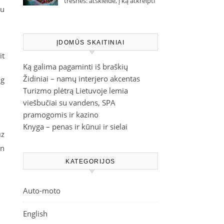
trešnes: atskleidė, į ką atkreipti
Bu
dėmesį parduotuvėje
ĮDOMŪS SKAITINIAI
it
Ką galima pagaminti iš braškių
Židiniai – namų interjero akcentas
ng
Turizmo plėtrą Lietuvoje lemia
viešbučiai su vandens, SPA
pramogomis ir kazino
Knyga – penas ir kūnui ir sielai
ız
yn
KATEGORIJOS
Auto-moto
English