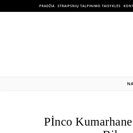
PRADŽIA
STRAIPSNIŲ TALPINIMO TAISYKLĖS
KONT
N
Pİnco Kumarhane’