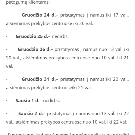
patogumą klientams:
·
Gruodžio 24 d.
– pristatymas į namus iki 17 val.,
atsiėmimas prekybos centruose iki 20 val.
·
Gruodžio 25 d.
– nedirbs.
·
Gruodžio 26 d.
– pristatymas į namus nuo 13 val. iki
20 val., atsiėmimas prekybos centruose nuo 10 val. iki 21
val.
·
Gruodžio 31 d.
– pristatymas į namus iki 20 val.,
atsiėmimas prekybos centruose
iki 21 val.
·
Sausio 1 d.
– nedirbs.
·
Sausio 2 d.
– pristatymas į namus nuo 13 val. iki 22
val., atsiėmimas prekybos centruose nuo 10 val. iki 22 val.
„Suprantame, kad per šventes žmonėms gali staiga prireikti