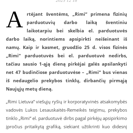
2025 12 18
A
rtėjant šventėms, „Rimi“ primena fizinių
parduotuvių darbo laiką šventiniu
laikotarpiu bei skelbia el. parduotuvės
darbo laiką, norintiems apsipirkti neišeinant iš
namų. Kaip ir kasmet, gruodžio 25 d. visos fizinės
„Rimi“ parduotuvės bei el. parduotuvė nedirbs,
tačiau sausio 1-ąją dieną pirkėjai galės apsilankyti
net 47 budinčiose parduotuvėse – „Rimi“ bus vienas
iš nedaugelio prekybos tinklų, dirbančių pirmąją
Naujųjų metų dieną.
„Rimi Lietuva“ viešųjų ryšių ir korporatyvinės atsakomybės
vadovės Lukos Lesauskaitės-Remeikės teigimu, prekybos
tinklo „Rimi“ el. parduotuvė dirbs pagal pirkėjų apsipirkimo
įpročius pritaikytą grafiką, siekiant užtikrinti kuo didesnį