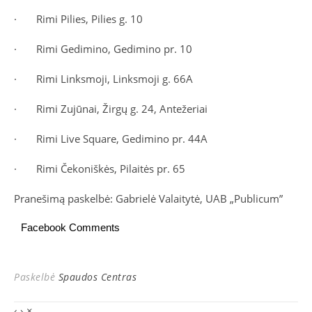
·
Rimi Pilies, Pilies g. 10
·
Rimi Gedimino, Gedimino pr. 10
·
Rimi Linksmoji, Linksmoji g. 66A
·
Rimi Zujūnai, Žirgų g. 24, Antežeriai
·
Rimi Live Square, Gedimino pr. 44A
·
Rimi Čekoniškės, Pilaitės pr. 65
Pranešimą paskelbė: Gabrielė Valaitytė, UAB „Publicum”
Facebook Comments
Paskelbė
Spaudos Centras
‹
›
×