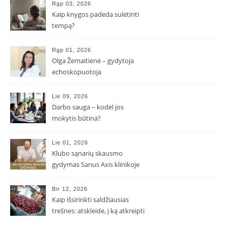
Rgp 03, 2026
Kaip knygos padeda sulėtinti
tempą?
Rgp 01, 2026
Olga Žemaitienė – gydytoja
echoskopuotoja
Lie 09, 2026
Darbo sauga – kodėl jos
mokytis būtina?
Lie 01, 2026
Klubo sąnarių skausmo
gydymas Sanus Axis klinikoje
Bir 12, 2026
Kaip išsirinkti saldžiausias
trešnes: atskleidė, į ką atkreipti
dėmesį parduotuvėje