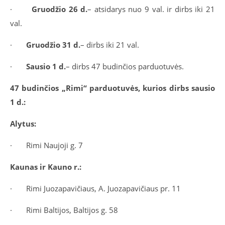
·
Gruodžio 26 d.
– atsidarys nuo 9 val. ir dirbs iki 21
val.
·
Gruodžio 31 d.
– dirbs iki 21 val.
·
Sausio 1 d.
– dirbs 47 budinčios parduotuvės.
47 budinčios „Rimi“ parduotuvės, kurios dirbs sausio
1 d.:
Alytus:
·
Rimi Naujoji g. 7
Kaunas ir Kauno r.:
·
Rimi Juozapavičiaus, A. Juozapavičiaus pr. 11
·
Rimi Baltijos, Baltijos g. 58