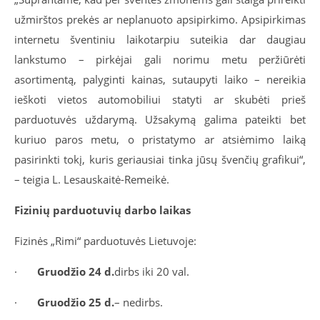
užmirštos prekės ar neplanuoto apsipirkimo. Apsipirkimas
internetu šventiniu laikotarpiu suteikia dar daugiau
lankstumo – pirkėjai gali norimu metu peržiūrėti
asortimentą, palyginti kainas, sutaupyti laiko – nereikia
ieškoti vietos automobiliui statyti ar skubėti prieš
parduotuvės uždarymą. Užsakymą galima pateikti bet
kuriuo paros metu, o pristatymo ar atsiėmimo laiką
pasirinkti tokį, kuris geriausiai tinka jūsų švenčių grafikui“,
– teigia L. Lesauskaitė-Remeikė.
Fizinių parduotuvių darbo laikas
Fizinės „Rimi“ parduotuvės Lietuvoje:
·
Gruodžio 24 d.
dirbs iki 20 val.
·
Gruodžio 25 d.
– nedirbs.