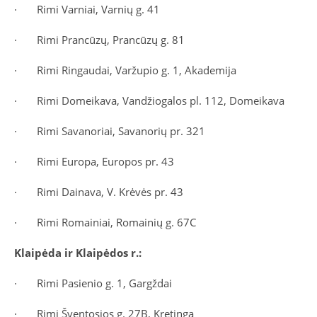
·
Rimi Varniai, Varnių g. 41
·
Rimi Prancūzų, Prancūzų g. 81
·
Rimi Ringaudai, Varžupio g. 1, Akademija
·
Rimi Domeikava, Vandžiogalos pl. 112, Domeikava
·
Rimi Savanoriai, Savanorių pr. 321
·
Rimi Europa, Europos pr. 43
·
Rimi Dainava, V. Krėvės pr. 43
·
Rimi Romainiai, Romainių g. 67C
Klaipėda ir Klaipėdos r.:
·
Rimi Pasienio g. 1, Gargždai
·
Rimi Šventosios g. 27B, Kretinga