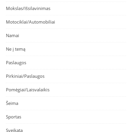
Mokslas/Išsilavinimas
Motociklai/Automobiliai
Namai
Ne į temą
Paslaugos
Pirkiniai/Paslaugos
Pomėgiai/Laisvalaikis
Šeima
Sportas
Sveikata