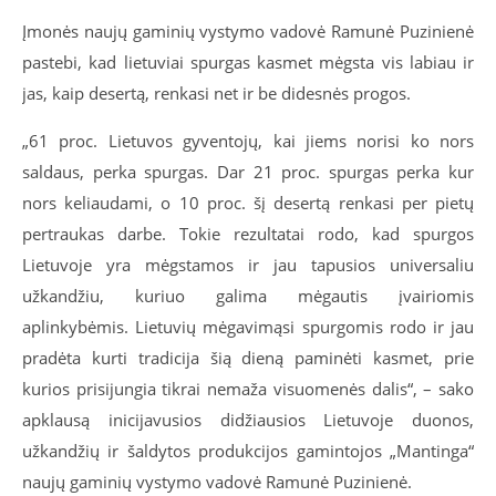
Įmonės naujų gaminių vystymo vadovė Ramunė Puzinienė
pastebi, kad lietuviai spurgas kasmet mėgsta vis labiau ir
jas, kaip desertą, renkasi net ir be didesnės progos.
„61 proc. Lietuvos gyventojų, kai jiems norisi ko nors
saldaus, perka spurgas. Dar 21 proc. spurgas perka kur
nors keliaudami, o 10 proc. šį desertą renkasi per pietų
pertraukas darbe. Tokie rezultatai rodo, kad spurgos
Lietuvoje yra mėgstamos ir jau tapusios universaliu
užkandžiu, kuriuo galima mėgautis įvairiomis
aplinkybėmis. Lietuvių mėgavimąsi spurgomis rodo ir jau
pradėta kurti tradicija šią dieną paminėti kasmet, prie
kurios prisijungia tikrai nemaža visuomenės dalis“, – sako
apklausą inicijavusios didžiausios Lietuvoje duonos,
užkandžių ir šaldytos produkcijos gamintojos „Mantinga“
naujų gaminių vystymo vadovė Ramunė Puzinienė.