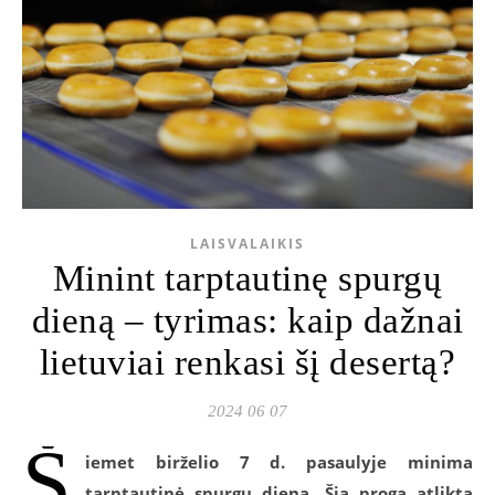
LAISVALAIKIS
Minint tarptautinę spurgų
dieną – tyrimas: kaip dažnai
lietuviai renkasi šį desertą?
2024 06 07
Š
iemet birželio
7
d. pasaulyje minima
tarptautinė spurgų diena. Šia proga atlikta