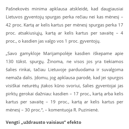
Pašnekovės minima apklausa atskleidė, kad daugiausiai
Lietuvos gyventojų spurgas perka rečiau nei kas mėnesį –
42 proc. Kartą ar kelis kartus per mėnesį spurgas perka 17
proc. atsakiusiųjų, kartą ar kelis kartus per savaitę – 4
proc., o kasdien jas valgo vos 1 proc. gyventojų.
„Savo gamykloje Marijampolėje kasdien iškepame apie
130 tūkst. spurgų. Žinoma, ne visos jos yra tiekiamos
šalies rinkai, tačiau Lietuvoje parduodama ir suvalgoma
nemaža dalis. Įdomu, jog apklausa parodė, kad jei spurgos
visiškai neturėtų įtakos kūno svoriui, šalies gyventojai jas
pirktų gerokai dažniau: kasdien – 17 proc., kartą arba kelis
kartus per savaitę – 19 proc., kartą ar kelis kartus per
mėnesį – 30 proc.“, – komentuoja R. Puzinienė.
Vengti „uždrausto vaisiaus“ efekto