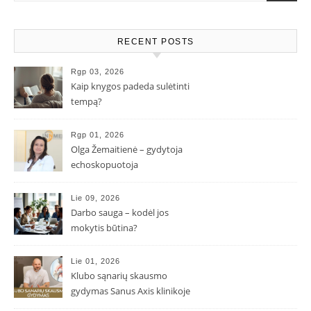
RECENT POSTS
Rgp 03, 2026
Kaip knygos padeda sulėtinti
tempą?
Rgp 01, 2026
Olga Žemaitienė – gydytoja
echoskopuotoja
Lie 09, 2026
Darbo sauga – kodėl jos
mokytis būtina?
Lie 01, 2026
Klubo sąnarių skausmo
gydymas Sanus Axis klinikoje