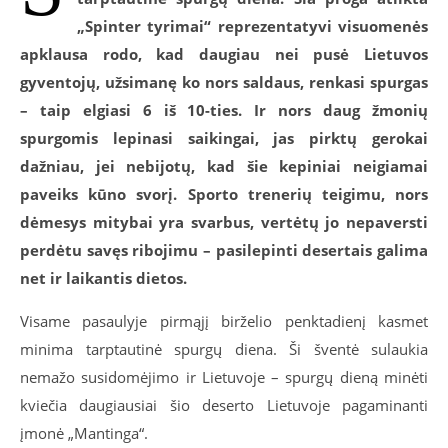
„Spinter tyrimai“ reprezentatyvi visuomenės
apklausa rodo, kad daugiau nei pusė Lietuvos
gyventojų, užsimanę ko nors saldaus, renkasi spurgas
– taip elgiasi 6 iš 10-ties. Ir nors daug žmonių
spurgomis lepinasi saikingai, jas pirktų gerokai
dažniau, jei nebijotų, kad šie kepiniai neigiamai
paveiks kūno svorį. Sporto trenerių teigimu, nors
dėmesys mitybai yra svarbus, vertėtų jo nepaversti
perdėtu savęs ribojimu – pasilepinti desertais galima
net ir laikantis dietos.
Visame pasaulyje pirmąjį birželio penktadienį kasmet
minima tarptautinė spurgų diena. Ši šventė sulaukia
nemažo susidomėjimo ir Lietuvoje – spurgų dieną minėti
kviečia daugiausiai šio deserto Lietuvoje pagaminanti
įmonė „Mantinga“.