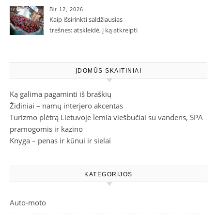
Bir 12, 2026
Kaip išsirinkti saldžiausias
trešnes: atskleidė, į ką atkreipti
dėmesį parduotuvėje
ĮDOMŪS SKAITINIAI
Ką galima pagaminti iš braškių
Židiniai – namų interjero akcentas
Turizmo plėtrą Lietuvoje lemia viešbučiai su vandens, SPA
pramogomis ir kazino
Knyga – penas ir kūnui ir sielai
KATEGORIJOS
Auto-moto