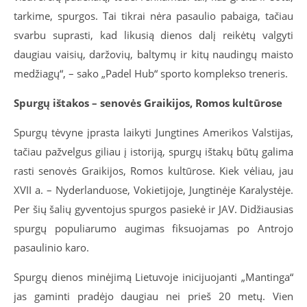
tarkime, spurgos. Tai tikrai nėra pasaulio pabaiga, tačiau
svarbu suprasti, kad likusią dienos dalį reikėtų valgyti
daugiau vaisių, daržovių, baltymų ir kitų naudingų maisto
medžiagų“, – sako „Padel Hub“ sporto komplekso treneris.
Spurgų ištakos – senovės Graikijos, Romos kultūrose
Spurgų tėvyne įprasta laikyti Jungtines Amerikos Valstijas,
tačiau pažvelgus giliau į istoriją, spurgų ištakų būtų galima
rasti senovės Graikijos, Romos kultūrose. Kiek vėliau, jau
XVII a. – Nyderlanduose, Vokietijoje, Jungtinėje Karalystėje.
Per šių šalių gyventojus spurgos pasiekė ir JAV. Didžiausias
spurgų populiarumo augimas fiksuojamas po Antrojo
pasaulinio karo.
Spurgų dienos minėjimą Lietuvoje inicijuojanti „Mantinga“
jas gaminti pradėjo daugiau nei prieš 20 metų. Vien