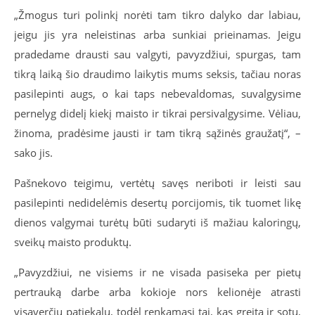
„Žmogus turi polinkį norėti tam tikro dalyko dar labiau,
jeigu jis yra neleistinas arba sunkiai prieinamas. Jeigu
pradedame drausti sau valgyti, pavyzdžiui, spurgas, tam
tikrą laiką šio draudimo laikytis mums seksis, tačiau noras
pasilepinti augs, o kai taps nebevaldomas, suvalgysime
pernelyg didelį kiekį maisto ir tikrai persivalgysime. Vėliau,
žinoma, pradėsime jausti ir tam tikrą sąžinės graužatį“, –
sako jis.
Pašnekovo teigimu, vertėtų savęs neriboti ir leisti sau
pasilepinti nedidelėmis desertų porcijomis, tik tuomet likę
dienos valgymai turėtų būti sudaryti iš mažiau kaloringų,
sveikų maisto produktų.
„Pavyzdžiui, ne visiems ir ne visada pasiseka per pietų
pertrauką darbe arba kokioje nors kelionėje atrasti
visaverčių patiekalų, todėl renkamasi tai, kas greita ir sotu,