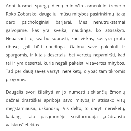
Anot kasmet spurgų dieną mininčio asmeninio trenerio
Roko Zobarsko, daugeliui mūsų mitybos pasirinkimų įtaką
daro psichologiniai barjerai. Mes nenutrūkstamai
galvojame, kas yra sveika, naudinga, ko atsisakyti.
Nepaisant to, svarbu suprasti, kad viskas, kas yra proto
ribose, gali būti naudinga. Galima save palepinti ir
spurgomis, ir kitais desertais, bet vertėtų nepamiršti, kad
tai ir yra desertai, kurie negali pakeisti visavertės mitybos.
Tad per daug savęs varžyti nereikėtų, o ypač tam tikromis
progomis.
Daugelis svorį išlaikyti ar jo numesti siekiančių žmonių
dažnai drastiškai apriboja savo mitybą ir atsisako visų
mėgstamiausių užkandžių. Vis dėlto, to daryti nereikėtų,
kadangi taip pasąmonėje susiformuoja „uždrausto
vaisiaus“ efektas.