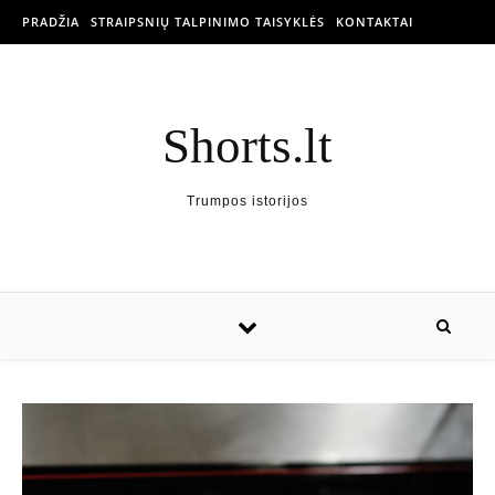
PRADŽIA
STRAIPSNIŲ TALPINIMO TAISYKLĖS
KONTAKTAI
Shorts.lt
Trumpos istorijos