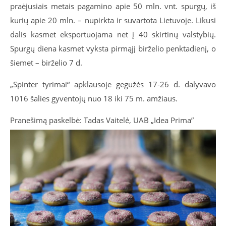
praėjusiais metais pagamino apie 50 mln. vnt. spurgų, iš
kurių apie 20 mln. – nupirkta ir suvartota Lietuvoje. Likusi
dalis kasmet eksportuojama net į 40 skirtinų valstybių.
Spurgų diena kasmet vyksta pirmąjį birželio penktadienį, o
šiemet – birželio 7 d.
„Spinter tyrimai“ apklausoje gegužės 17-26 d. dalyvavo
1016 šalies gyventojų nuo 18 iki 75 m. amžiaus.
Pranešimą paskelbė: Tadas Vaitelė, UAB „Idea Prima”