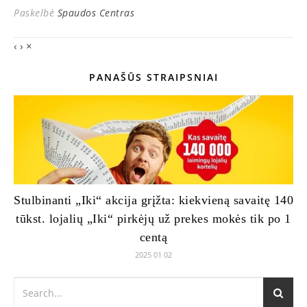
Paskelbė
Spaudos Centras
‹
›
×
PANAŠŪS STRAIPSNIAI
Stulbinanti „Iki“ akcija grįžta: kiekvieną savaitę 140
tūkst. lojalių „Iki“ pirkėjų už prekes mokės tik po 1
centą
2025 01 02