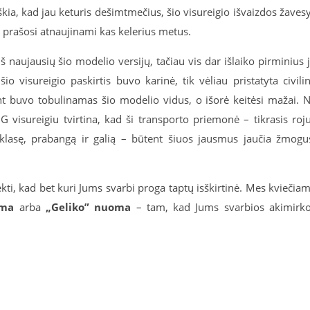
iškia, kad jau keturis dešimtmečius, šio visureigio išvaizdos žaves
i prašosi atnaujinami kas kelerius metus.
 naujausių šio modelio versijų, tačiau vis dar išlaiko pirminius 
 visureigio paskirtis buvo karinė, tik vėliau pristatyta civili
gant buvo tobulinamas šio modelio vidus, o išorė keitėsi mažai. 
isureigiu tvirtina, kad ši transporto priemonė – tikrasis roj
 klasę, prabangą ir galią – būtent šiuos jausmus jaučia žmogu
i, kad bet kuri Jums svarbi proga taptų isškirtinė. Mes kviečia
uoma
arba
„Geliko” nuoma
– tam, kad Jums svarbios akimirk