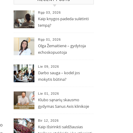
Rgp 03, 2026
Kaip knygos padeda sulėtinti
tempą?
Rgp 01, 2026
Olga Žemaitienė – gydytoja
echoskopuotoja
Lie 09, 2026
Darbo sauga – kodėl jos
mokytis būtina?
Lie 01, 2026
Klubo sąnarių skausmo
gydymas Sanus Axis klinikoje
Bir 12, 2026
ko
Kaip išsirinkti saldžiausias