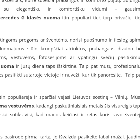
akcentais, kurie suteikia prabangos ir komforto pojūtį. Sujung
ę su elegantišku ir komfortišku vidumi – gausim
ercedes G klasės nuoma
itin populiari tiek tarp privačių, ti
ypatingoms progoms ar šventėms, norisi puošnumo ir tiesiog api
 NuomaJums siūlo kruopščiai atrinktus, prabangaus dizaino b
ėms, vestuvėms, fotosesijoms ar ypatingų svečių pasitikimu
 nuoma
ir Jūsų diena taps išskirtinė. Taip pat mūsų profesional
 pasitikti sutartoje vietoje ir nuvežti kur tik panorėsite. Taip p
tin populiarėja ir sparčiai vejasi Lietuvos sostinę – Vilnių. Mū
oma vestuvėms
, kadangi paskutiniaisiais metais šis visureigis ta
siai sutiks visi, kad mados keičiasi ir retas kuris savo šventė
s pasirodė pirmą kartą, jo išvaizda pasikeitė labai mažai, jaudi