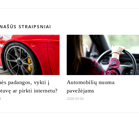
NAŠŪS STRAIPSNIAI
ės padangos, vykti į
Automobilių nuoma
tuvę ar pirkti internetu?
pavežėjams
4
2020 03 04