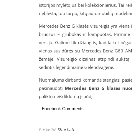
istorijos mylėtojus bei kolekcionierius. Tai re
neblėsta, tuo tarpu, kitų automobilių modelia
Mercedes Benz G klasės visureigis yra viena iš
bruožus – grubokas ir kampuotas. Pirminė šio
versija. Galime tik džiaugtis, kad laikui bė
vienas susidūręs su Mercedes-Benz G63 AMG v
žemėje. Visureigio dizainas atspindi aukštą
sėdintis legendiniame Gelendvagene.
NuomaJums dirbanti komanda stengiasi pasiekt
pasinaudoti
Mercedes Benz G klasės n
paliktų neišdildomą įspūdį.
Facebook Comments
Paskelbė
Shorts.lt