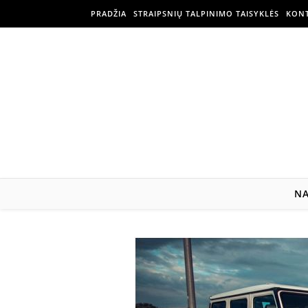
PRADŽIA
STRAIPSNIŲ TALPINIMO TAISYKLĖS
KONT
N