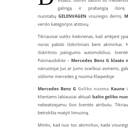
vidaus: odinio salono su medienos 
galingą ir prabangią išor
nuostabų
GELENVAGEN
visureigio derinį.
M
verslo kategorijos atstovų.
Tikriausiai sutiks kiekvienas, kad artėjant 
noras pabūti išskirtiniais bent akimirkai.
išskirtinio patogumo automobilius, švent
Pasinaudokite –
Mercedes Benz G klasės
vairuotojai Jus ar Jums svarbius asmenis, galės
siūlome mercedes g nuoma Klaipedoje
Mercedes Benz G
Geliko nuoma
Kaune
i
klientams labiausiai aktuali
balto geliko nu
nebeatsiejamu šios šventės atributu. Tikriau
betrokšta matyti limuziną.
Mintis, kad nuo tos akimirkos, kada visureigi