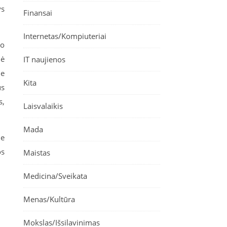
ys
Finansai
Internetas/Kompiuteriai
jo
nė
IT naujienos
Ne
Kita
us
s,
Laisvalaikis
Mada
me
os
Maistas
Medicina/Sveikata
Menas/Kultūra
Mokslas/Išsilavinimas