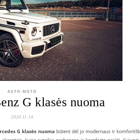
AUTO-MOTO
enz G klasės nuoma
2020 11 14
rcedes G klasės nuoma
būtent dėl jo modernaus ir komfortiš