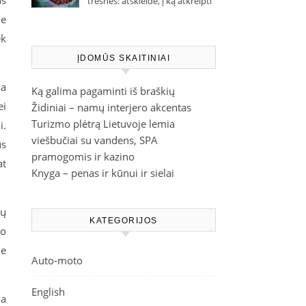
us
trešnes: atskleidė, į ką atkreipti
dėmesį parduotuvėje
e
ek
ĮDOMŪS SKAITINIAI
ma
Ką galima pagaminti iš braškių
ei
Židiniai – namų interjero akcentas
Turizmo plėtrą Lietuvoje lemia
i.
viešbučiai su vandens, SPA
ūs
pramogomis ir kazino
at
Knyga – penas ir kūnui ir sielai
sų
KATEGORIJOS
po
je
Auto-moto
English
na