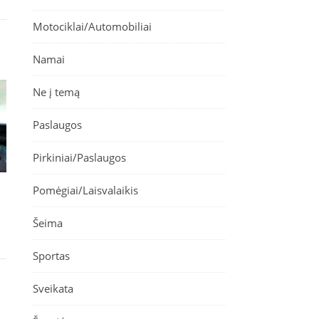
Motociklai/Automobiliai
Namai
Ne į temą
Paslaugos
Pirkiniai/Paslaugos
Pomėgiai/Laisvalaikis
Šeima
Sportas
Sveikata