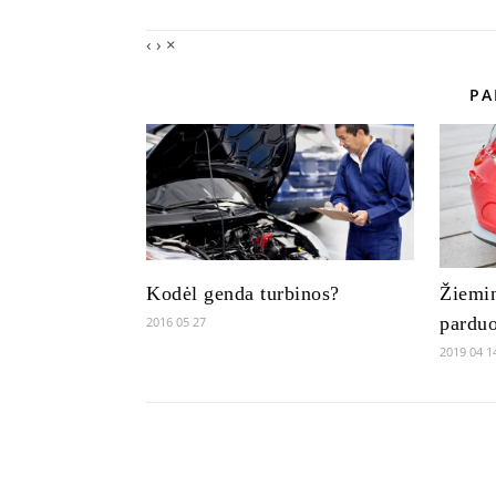
‹
›
×
PA
Kodėl genda turbinos?
Žiemin
parduo
2016 05 27
2019 04 1