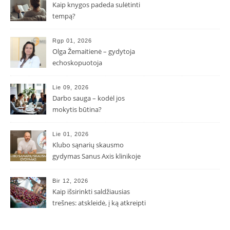
Kaip knygos padeda sulėtinti
tempą?
Rgp 01, 2026
Olga Žemaitienė – gydytoja
echoskopuotoja
Lie 09, 2026
Darbo sauga – kodėl jos
mokytis būtina?
Lie 01, 2026
Klubo sąnarių skausmo
gydymas Sanus Axis klinikoje
Bir 12, 2026
Kaip išsirinkti saldžiausias
trešnes: atskleidė, į ką atkreipti
dėmesį parduotuvėje