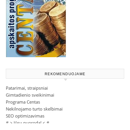
REKOMENDUOJAME
Patarimai, straipsniai
Gimtadienio sveikinimai
Programa Centas
Nekilnojamo turto skelbimai
SEO optimizavimas
# >
Jūsų nuoroda!
< #