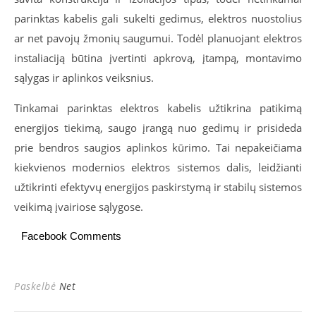
parinktas kabelis gali sukelti gedimus, elektros nuostolius
ar net pavojų žmonių saugumui. Todėl planuojant elektros
instaliaciją būtina įvertinti apkrovą, įtampą, montavimo
sąlygas ir aplinkos veiksnius.
Tinkamai parinktas elektros kabelis užtikrina patikimą
energijos tiekimą, saugo įrangą nuo gedimų ir prisideda
prie bendros saugios aplinkos kūrimo. Tai nepakeičiama
kiekvienos modernios elektros sistemos dalis, leidžianti
užtikrinti efektyvų energijos paskirstymą ir stabilų sistemos
veikimą įvairiose sąlygose.
Facebook Comments
Paskelbė
Net