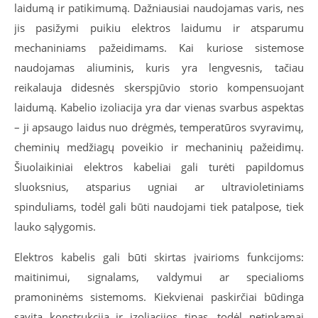
laidumą ir patikimumą. Dažniausiai naudojamas varis, nes
jis pasižymi puikiu elektros laidumu ir atsparumu
mechaniniams pažeidimams. Kai kuriose sistemose
naudojamas aliuminis, kuris yra lengvesnis, tačiau
reikalauja didesnės skerspjūvio storio kompensuojant
laidumą. Kabelio izoliacija yra dar vienas svarbus aspektas
– ji apsaugo laidus nuo drėgmės, temperatūros svyravimų,
cheminių medžiagų poveikio ir mechaninių pažeidimų.
Šiuolaikiniai elektros kabeliai gali turėti papildomus
sluoksnius, atsparius ugniai ar ultravioletiniams
spinduliams, todėl gali būti naudojami tiek patalpose, tiek
lauko sąlygomis.
Elektros kabelis gali būti skirtas įvairioms funkcijoms:
maitinimui, signalams, valdymui ar specialioms
pramoninėms sistemoms. Kiekvienai paskirčiai būdinga
savita konstrukcija ir izoliacijos tipas, todėl netinkamai