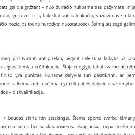
ats galioja grįžtant – nuo dviračio nulipama ties pažymėta linija
atai, gertuvės ir jų laikikliai ant balnakočio, važiavimas su kit
račio pozicijos (būna nurodyta nuostatuose). Šalmą atsisegti gali
erį prisitvirtinti ant priekio, bėgant neleistina laikytis už jok
rasegtas žemiau krūtinkaulio. Šioje rungtyje labai svarbu atkreip
inišo yra punktas, kuriame dalyviai turi pasitikrinti, ar jie
udos atlikimas (atstovėjimas) yra tik paties dalyvio atsakomybė 
dos – diskvalifikacija.
i ir baudas skiria itin atsakingai. Šiame sporte svarbu išmany
i nusiteikusiems bei susikaupusiems. Daugiausiai nepasitenkini
 yra lygios absoliučiai visiems – net geriausi triatlonininkai karta