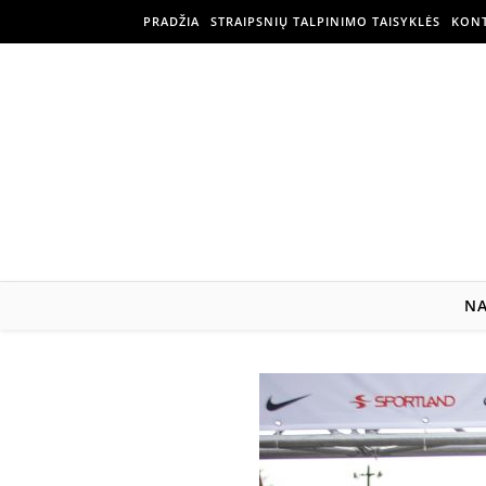
PRADŽIA
STRAIPSNIŲ TALPINIMO TAISYKLĖS
KONT
N