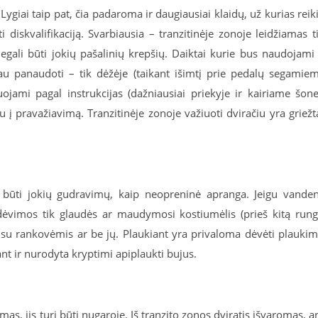
 Lygiai taip pat, čia padaroma ir daugiausiai klaidų, už kurias reik
ti diskvalifikaciją. Svarbiausia – tranzitinėje zonoje leidžiamas t
gali būti jokių pašalinių krepšių. Daiktai kurie bus naudojami
 jau panaudoti – tik dėžėje (taikant išimtį prie pedalų segamie
uojami pagal instrukcijas (dažniausiai priekyje ir kairiame šone
u į pravažiavimą. Tranzitinėje zonoje važiuoti dviračiu yra griežt
li būti jokių gudravimų, kaip neopreninė apranga. Jeigu vande
ėvimos tik glaudės ar maudymosi kostiumėlis (prieš kitą rung
– su rankovėmis ar be jų. Plaukiant yra privaloma dėvėti plauki
ant ir nurodyta kryptimi apiplaukti bujus.
s, jis turi būti nugaroje. Iš tranzito zonos dviratis išvaromas, a