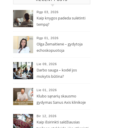
Rgp 03, 2026
Kaip knygos padeda sulėtinti
tempą?
Rgp 01, 2026
Olga Žemaitienė – gydytoja
echoskopuotoja
Lie 09, 2026
Darbo sauga – kodėl jos
mokytis būtina?
Lie 01, 2026
Klubo sąnarių skausmo
gydymas Sanus Axis klinikoje
Bir 12, 2026
Kaip išsirinkti saldžiausias