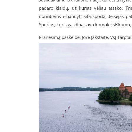
padaro klaidų, už kurias vėliau atsako. Tri
norintiems išbandyti šitą sportą, teisėjas pa
Sportas, kuris gąsdina savo kompleksiškumu, 
Pranešimą paskelbė: Jorė Jakštaitė, VšĮ Tarpt