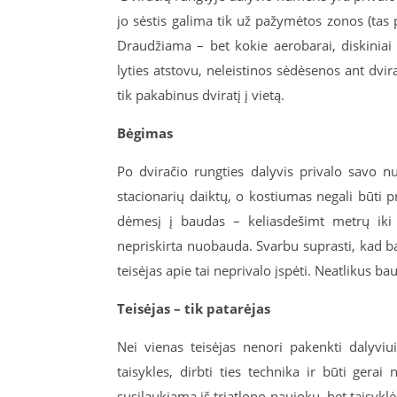
jo sėstis galima tik už pažymėtos zonos (tas p
Draudžiama – bet kokie aerobarai, diskiniai r
lyties atstovu, neleistinos sėdėsenos ant dvi
tik pakabinus dviratį į vietą.
Bėgimas
Po dviračio rungties dalyvis privalo savo num
stacionarių daiktų, o kostiumas negali būti p
dėmesį į baudas – keliasdešimt metrų iki f
nepriskirta nuobauda. Svarbu suprasti, kad ba
teisėjas apie tai neprivalo įspėti. Neatlikus bau
Teisėjas – tik patarėjas
Nei vienas teisėjas nenori pakenkti dalyviu
taisykles, dirbti ties technika ir būti gera
susilaukiama iš triatlono naujokų, bet taisyklės