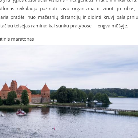
atlonas reikalauja pažinoti savo organizmą ir žinoti jo ribas,
taria pradėti nuo mažesnių distancijų ir didinti krūvį palaipsniu
tačiau teisėjas ramina: kai sunku pratybose – lengva mūšyje.
autinis maratonas