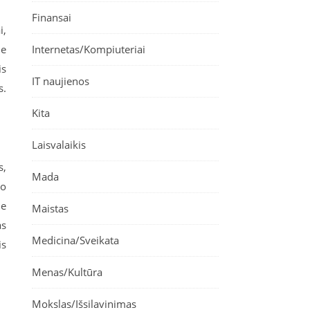
Finansai
i,
ne
Internetas/Kompiuteriai
is
IT naujienos
s.
Kita
Laisvalaikis
s,
Mada
no
me
Maistas
as
Medicina/Sveikata
is
Menas/Kultūra
Mokslas/Išsilavinimas