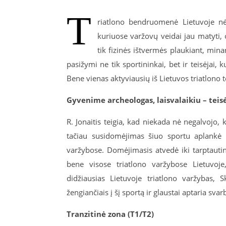
T
riatlono bendruomenė Lietuvoje nėr
kuriuose varžovų veidai jau matyti, o
tik fizinės ištvermės plaukiant, mina
pasižymi ne tik sportininkai, bet ir teisėjai, 
Bene vienas aktyviausių iš Lietuvos triatlono te
Gyvenime archeologas, laisvalaikiu – teis
R. Jonaitis teigia, kad niekada nė negalvojo, k
tačiau susidomėjimas šiuo sportu aplankė
varžybose. Domėjimasis atvedė iki tarptautinė
bene visose triatlono varžybose Lietuvoje,
didžiausias Lietuvoje triatlono varžybas, Sk
žengiančiais į šį sportą ir glaustai aptaria sv
Tranzitinė zona (T1/T2)