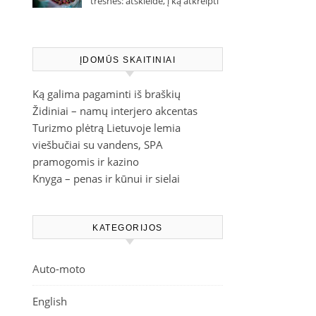
trešnes: atskleidė, į ką atkreipti
dėmesį parduotuvėje
ĮDOMŪS SKAITINIAI
Ką galima pagaminti iš braškių
Židiniai – namų interjero akcentas
Turizmo plėtrą Lietuvoje lemia
viešbučiai su vandens, SPA
pramogomis ir kazino
Knyga – penas ir kūnui ir sielai
KATEGORIJOS
Auto-moto
English