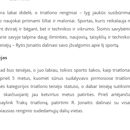
a labai didelė, o triatlono renginiai – lyg jaukūs susibūrima
 naujokai priimami šiltai ir maloniai. Sportas, kuris reikalauja 
nt dviratį ir bėgant, bet ir technikos ir vikrumo. Šiomis savybėm
kurie savyje talpina daug išminties, naujovių, taisyklių ir techniko
isėjų – Rytis Jonaitis dalinasi savo įžvalgomis apie šį sportą.
ėjas
ad bus teisėjas, o juo labiau, tokios sporto šakos, kaip triatlona
 prieš 5 metus, kuomet sūnus sudalyvavo pirmosiose triatlo
s kategorijos triatlono teisėjo statuso, o dabar teisėją sutiksi
 skaičiuojantį jau ketvirtus metus patirties. Prieš artėjanči
aylink Trakų triatloną, patirtimi R. Jonaitis dalinasi su visa
arbiausias renginio sudedamųjų dalių vietas.