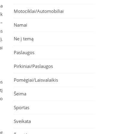
ia
Motociklai/Automobiliai
ik
 –
Namai
ms
Ne į temą
).
ai
Paslaugos
Pirkiniai/Paslaugos
Pomėgiai/Laisvalaikis
ns
tį
Šeima
mo
Sportas
Sveikata
nt