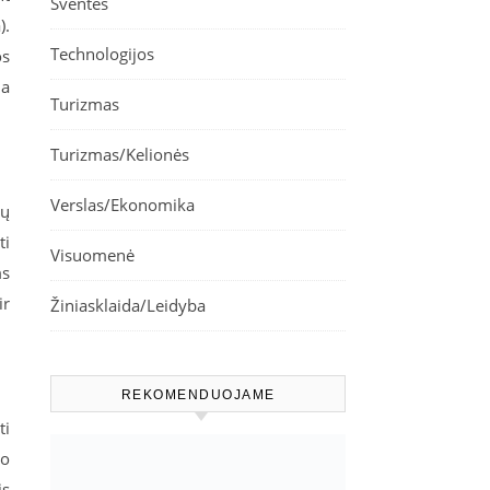
Šventės
).
Technologijos
os
ma
Turizmas
Turizmas/Kelionės
Verslas/Ekonomika
ių
ti
Visuomenė
ms
ir
Žiniasklaida/Leidyba
REKOMENDUOJAME
ti
mo
is