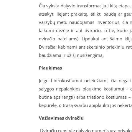
Čia vyksta dalyvio transformacija į kitą etapą.
atsakyti liejant prakaitą, atlikti baudą ar gau
varžybų metu naudojamas inventorius, čia ne
laikomi dėžėje ir ant dviračio, o tie, kurie
dviračio bateliams). Lipdukai ant šalmo klij
Dviračiai kabinami ant skersinio priekiniu rat
baudžiama ir už šį nusižengimą.
Plaukimas
Jeigu hidrokostiumai neleidžiami, čia nega
sąlygos nepalankios plaukimo kostiumui – d
būtina apsirengti) arba triatlono kostiumas 
kepurėlę, o trasą svarbu apiplaukti jos nekert
Važiavimas dviračiu
Dviračių rungtyje dalyvio numeris yra privaloma