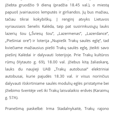
įžiebta gruodžio 9 dieną (pradžia 18.45 val.), o miestą
papuoš įvairiausios lemputės ir girliandos. Jų bus mažiau,
tačiau tikrai kokybiškų. Į renginį atvyks Lietuvos
vyriausiasis Senelis Kalėda, taip pat susirinkusiųjų lauks
lazerių šou („Šviesų šou“, „Lazermenas“, „Lazerdance“,
„Piešiniai ore“) ir loterija „Nupiešk Trakų saulės eglę“, tad
kviečiame mažiausius piešti Trakų saulės eglę, įteikti savo
piešinį Kalėdai ir dalyvauti loterijoje. Prie Trakų kultūros
rūmų (Vytauto g. 69), 18.00 val. įžiebus kitą žaliaskarę,
lauks du naujieji UAB „Trakų autobusai“ elektriniai
autobusai, kurie pajudės 18.30 val. ir visus norinčius
dalyvauti išskirtiniame saulės modulių eglės pristatyme bei
įžiebimo šventėje veš iki Trakų laisvalaikio erdvės (Karaimų
g. 57A).
Pranešimą paskelbė: Irma Stadalnykaitė, Trakų rajono