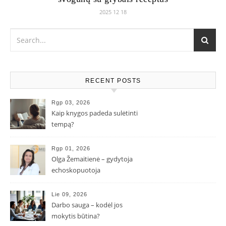
2025 12 18
RECENT POSTS
Rgp 03, 2026
Kaip knygos padeda sulėtinti
tempą?
Rgp 01, 2026
Olga Žemaitienė – gydytoja
echoskopuotoja
Lie 09, 2026
Darbo sauga – kodėl jos
mokytis būtina?