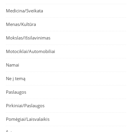
Medicina/Sveikata
Menas/Kultūra
Mokslas/Išsilavinimas
Motociklai/Automobiliai
Namai
Ne į temą
Paslaugos
Pirkiniai/Paslaugos
Pomėgiai/Laisvalaikis