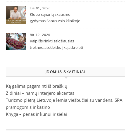
Lie 01, 2026
Klubo sąnarių skausmo
gydymas Sanus Axis klinikoje
Bir 12, 2026
Kaip išsirinkti saldžiausias
trešnes: atskleidė, į ką atkreipti
dėmesį parduotuvėje
ĮDOMŪS SKAITINIAI
Ką galima pagaminti iš braškių
Židiniai – namų interjero akcentas
Turizmo plėtrą Lietuvoje lemia viešbučiai su vandens, SPA
pramogomis ir kazino
Knyga – penas ir kūnui ir sielai