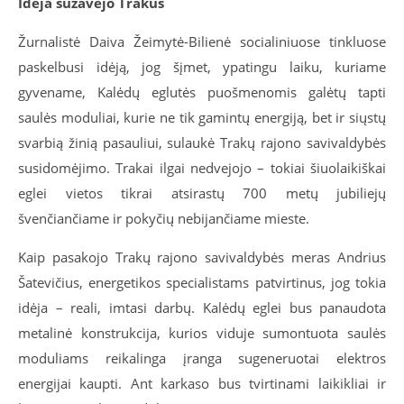
Idėja sužavėjo Trakus
Žurnalistė Daiva Žeimytė-Bilienė socialiniuose tinkluose
paskelbusi idėją, jog šįmet, ypatingu laiku, kuriame
gyvename, Kalėdų eglutės puošmenomis galėtų tapti
saulės moduliai, kurie ne tik gamintų energiją, bet ir siųstų
svarbią žinią pasauliui, sulaukė Trakų rajono savivaldybės
susidomėjimo. Trakai ilgai nedvejojo – tokiai šiuolaikiškai
eglei vietos tikrai atsirastų 700 metų jubiliejų
švenčiančiame ir pokyčių nebijančiame mieste.
Kaip pasakojo Trakų rajono savivaldybės meras Andrius
Šatevičius, energetikos specialistams patvirtinus, jog tokia
idėja – reali, imtasi darbų. Kalėdų eglei bus panaudota
metalinė konstrukcija, kurios viduje sumontuota saulės
moduliams reikalinga įranga sugeneruotai elektros
energijai kaupti. Ant karkaso bus tvirtinami laikikliai ir