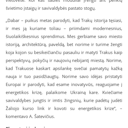
vietovėse. Kol kas saulės moduliai įrengti ant penkių
švietimo įstaigų ir savivaldybės pastato stogų.
„Dabar – puikus metas parodyti, kad Trakų istorija tęsiasi,
ir mes ją kuriame toliau – priimdami modernesnius,
šiuolaikiškesnius sprendimus. Mes gerbiame savo miesto
istoriją, architektūrą, paveldą, bet norime ir turime žengti
koja kojon su besikeičiančiu pasauliu ir matyti Trakus kaip
perspektyvų, pokyčių ir naujovių nebijantį miestą. Norime,
kad Trakuose kaskart apsilankę svečiai pamatytų kažką
nauja ir tuo pasidžiaugtų. Norime savo idėjas pristatyti
Europai ir parodyti, kad esame inovatyvūs, reaguojame į
energetikos krizę, palaikome Ukrainą kare. Kviečiame
savivaldybes jungtis ir imtis žingsnių, kurie padėtų judėti
Žaliojo kurso link ir kovoti su energetikos krize“, –
komentavo A. Šatevičius.