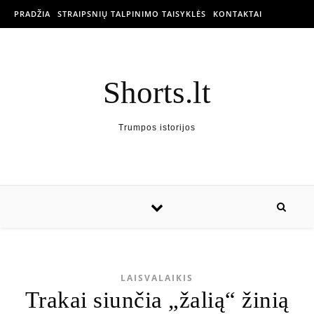
PRADŽIA
STRAIPSNIŲ TALPINIMO TAISYKLĖS
KONTAKTAI
Shorts.lt
Trumpos istorijos
LAISVALAIKIS
Trakai siunčia „žalią“ žinią