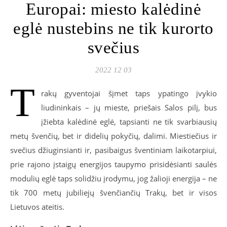
Europai: miesto kalėdinė
eglė nustebins ne tik kurorto
svečius
2022 12 03
T
rakų gyventojai šįmet taps ypatingo įvykio
liudininkais – jų mieste, priešais Salos pilį, bus
įžiebta kalėdinė eglė, tapsianti ne tik svarbiausių
metų švenčių, bet ir didelių pokyčių, dalimi. Miestiečius ir
svečius džiuginsianti ir, pasibaigus šventiniam laikotarpiui,
prie rajono įstaigų energijos taupymo prisidėsianti saulės
modulių eglė taps solidžiu įrodymu, jog žalioji energija – ne
tik 700 metų jubiliejų švenčiančių Trakų, bet ir visos
Lietuvos ateitis.