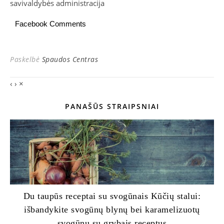
savivaldybės administracija
Facebook Comments
Paskelbė
Spaudos Centras
‹
›
×
PANAŠŪS STRAIPSNIAI
Du taupūs receptai su svogūnais Kūčių stalui:
išbandykite svogūnų blynų bei karamelizuotų
svogūnų su grybais receptus