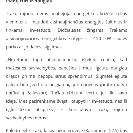
Planų turi ir daugiau
Trakų rajono meras neabejoja: energetikos krizėje kelias
vienintelis – naudoti atsinaujinančius energijos šaltinius ir
tinkamai investuoti. Didžiausias žingsnis Trakams
atsinaujinančios energetikos srityje – 1450 kW saulės
parko ar jo dalies įsigijimas.
„Norėtume tapti atsinaujinančių išteklių centru, kad
mažesnės savivaldybės, panašios į mus, įgautų daugiau
drąsos priimti nepopuliarius sprendimus. Šiųmetė eglutė
galėjo būti įvertinta neigiamai, juk daugelis įpratę matyti
natūralią žaliaskarę. Tačiau rizikuoti verta, jei tiki savo
idėja. Mes pasirenkame švęsti, taupyti ir investuoti, nes ši
eglė tikrai atsipirks“, – konstatavo Trakų rajono
savivaldybės meras.
Kalėdų eglė Trakų laisvalaikio erdvėje (Karaimų g. 57A) bus