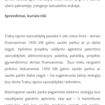
ežero pakrantėje, įrengtoje laisvalaikio erdvėje.
Sprendimai, kuriais tiki
Trakų rajono savivaldybę pasiekė ir dar viena žinia – skirtas
finansavimas 1450 kW galios saulės parkui ar jo daliai
įsigyti. Aplinkos projektų valdymo agentūra patvirtino
savivaldybės administracijos pateiktą paraišką, projekto
įgyvendinimui skirtas finansavimas. Šiuo metu rengiami
pirkimo dokumentai 1450 kW galios saulės parkui ar
saulės parko daliai įsigyti – čia sugeneruota žalioji energija
bus skirta Trakų rajono savivaldybės reikmėms.
Būsimajame saulės parke pagaminta elektros energija bus
naudojama gatvėms apšviesti, taip pat – ir kaimiškose