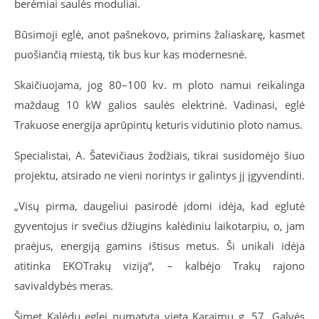
berėmiai saulės moduliai.
Būsimoji eglė, anot pašnekovo, primins žaliaskarę, kasmet
puošiančią miestą, tik bus kur kas modernesnė.
Skaičiuojama, jog 80–100 kv. m ploto namui reikalinga
maždaug 10 kW galios saulės elektrinė. Vadinasi, eglė
Trakuose energija aprūpintų keturis vidutinio ploto namus.
Specialistai, A. Šatevičiaus žodžiais, tikrai susidomėjo šiuo
projektu, atsirado ne vieni norintys ir galintys jį įgyvendinti.
„Visų pirma, daugeliui pasirodė įdomi idėja, kad eglutė
gyventojus ir svečius džiugins kalėdiniu laikotarpiu, o, jam
praėjus, energiją gamins ištisus metus. Ši unikali idėja
atitinka EKOTrakų viziją“, – kalbėjo Trakų rajono
savivaldybės meras.
Šįmet Kalėdų eglei numatyta vieta Karaimų g. 57, Galvės