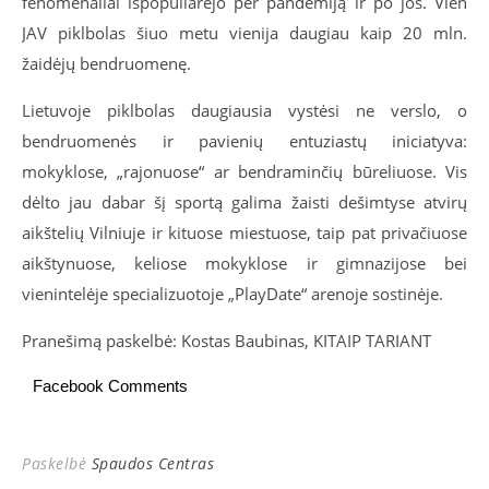
fenomenaliai išpopuliarėjo per pandemiją ir po jos. Vien
JAV piklbolas šiuo metu vienija daugiau kaip 20 mln.
žaidėjų bendruomenę.
Lietuvoje piklbolas daugiausia vystėsi ne verslo, o
bendruomenės ir pavienių entuziastų iniciatyva:
mokyklose, „rajonuose“ ar bendraminčių būreliuose. Vis
dėlto jau dabar šį sportą galima žaisti dešimtyse atvirų
aikštelių Vilniuje ir kituose miestuose, taip pat privačiuose
aikštynuose, keliose mokyklose ir gimnazijose bei
vienintelėje specializuotoje „PlayDate“ arenoje sostinėje.
Pranešimą paskelbė: Kostas Baubinas, KITAIP TARIANT
Facebook Comments
Paskelbė
Spaudos Centras