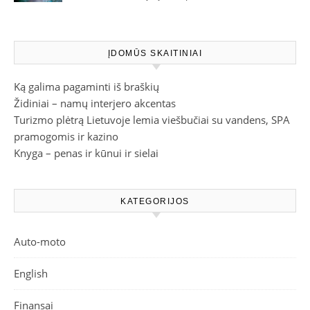
dėmesį parduotuvėje
ĮDOMŪS SKAITINIAI
Ką galima pagaminti iš braškių
Židiniai – namų interjero akcentas
Turizmo plėtrą Lietuvoje lemia viešbučiai su vandens, SPA
pramogomis ir kazino
Knyga – penas ir kūnui ir sielai
KATEGORIJOS
Auto-moto
English
Finansai