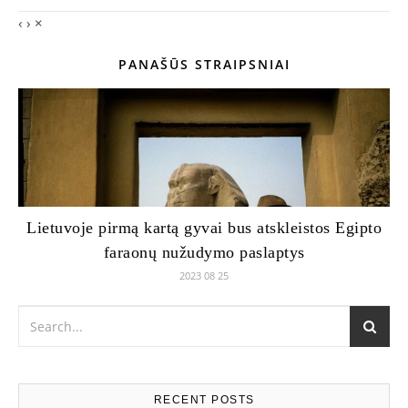
‹
›
×
PANAŠŪS STRAIPSNIAI
Lietuvoje pirmą kartą gyvai bus atskleistos Egipto
faraonų nužudymo paslaptys
2023 08 25
RECENT POSTS