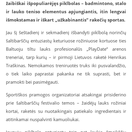
žaibiškai išpopuliarėjęs piklbolas – badmintono, stalo
ir lauko teniso elementus apjungiantis, itin lengvai
išmokstamas ir iškart „užkabinantis“ rakečių sportas.
Jau šį šeštadienį ir sekmadienį išbandyti piklbolą norinčių
šaltibarščių entuziastų keturiuose rožiniuose kortuose ties
Baltuoju tiltu lauks profesionalūs „PlayDate“ arenos
treneriai, tarp kurių – ir pirmoji Lietuvos raketė Henrikas
Traškinas. Nemokamos treniruotės truks iki pusvalandžio,
o tiek laiko paprastai pakanka ne tik suprasti, bet ir
pramokti bei pasimėgauti.
Sportiškos pramogos organizatoriai atsakingai prisiderino
prie šaltibarščių festivalio temos – žaidėjų lauks rožiniai
kortai, raketės su nuotaikingais patiekalo ingredientais ir
atitinkamai nuspalvinti kamuoliukai.