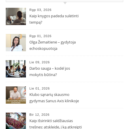
Rgp 03, 2026
Kaip knygos padeda sulėtinti
tempą?
Rgp 01, 2026
Olga Žemaitienė – gydytoja
echoskopuotoja
Lie 09, 2026
Darbo sauga – kodėl jos
mokytis būtina?
Lie 01, 2026
Klubo sąnarių skausmo
gydymas Sanus Axis klinikoje
Bir 12, 2026
Kaip išsirinkti saldžiausias
trešnes: atskleidė, į ką atkreipti