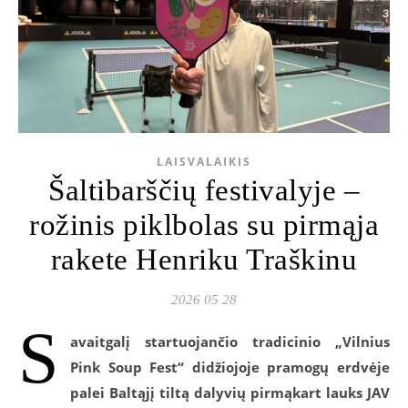
LAISVALAIKIS
Šaltibarščių festivalyje –
rožinis piklbolas su pirmąja
rakete Henriku Traškinu
2026 05 28
S
avaitgalį startuojančio tradicinio „Vilnius
Pink Soup Fest“ didžiojoje pramogų erdvėje
palei Baltąjį tiltą dalyvių pirmąkart lauks JAV