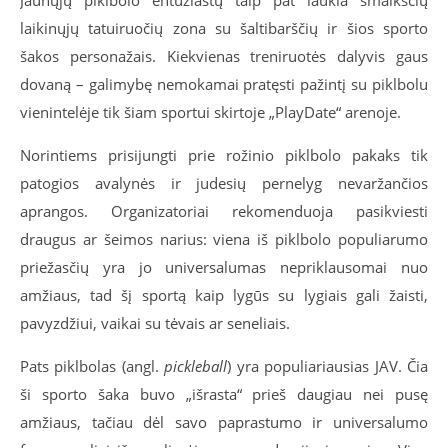
Jaunųjų piklbolo entuziastų taip pat laukia šmaikščių
laikinųjų tatuiruočių zona su šaltibarščių ir šios sporto
šakos personažais. Kiekvienas treniruotės dalyvis gaus
dovaną – galimybę nemokamai pratęsti pažintį su piklbolu
vienintelėje tik šiam sportui skirtoje „PlayDate“ arenoje.
Norintiems prisijungti prie rožinio piklbolo pakaks tik
patogios avalynės ir judesių pernelyg nevaržančios
aprangos. Organizatoriai rekomenduoja pasikviesti
draugus ar šeimos narius: viena iš piklbolo populiarumo
priežasčių yra jo universalumas nepriklausomai nuo
amžiaus, tad šį sportą kaip lygūs su lygiais gali žaisti,
pavyzdžiui, vaikai su tėvais ar seneliais.
Pats piklbolas (angl.
pickleball
) yra populiariausias JAV. Čia
ši sporto šaka buvo „išrasta“ prieš daugiau nei pusę
amžiaus, tačiau dėl savo paprastumo ir universalumo