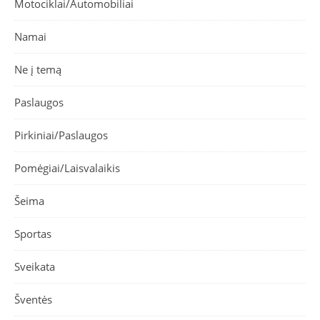
Motociklai/Automobiliai
Namai
Ne į temą
Paslaugos
Pirkiniai/Paslaugos
Pomėgiai/Laisvalaikis
Šeima
Sportas
Sveikata
Šventės