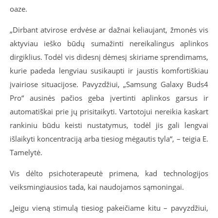
oaze.
„
Dirbant atvirose erdvėse ar dažnai keliaujant, žmonės vis
aktyviau ieško būdų sumažinti nereikalingus aplinkos
dirgiklius. Todėl vis didesnį dėmesį skiriame sprendimams,
kurie padeda lengviau susikaupti ir jaustis komfortiškiau
įvairiose situacijose.
Pavyzdžiui, „Samsung Galaxy Buds4
Pro“ ausinės pačios geba įvertinti aplinkos garsus ir
automatiškai prie jų prisitaikyti. Vartotojui nereikia kaskart
rankiniu būdu keisti nustatymus, todėl jis gali lengvai
išlaikyti koncentraciją arba tiesiog mėgautis tyla“, – teigia E.
Tamelytė.
Vis dėlto psichoterapeutė primena, kad technologijos
veiksmingiausios tada, kai naudojamos sąmoningai.
„Jeigu vieną stimulą tiesiog pakeičiame kitu – pavyzdžiui,