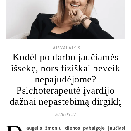
LAISVALAIKIS
Kodėl po darbo jaučiamės
išsekę, nors fiziškai beveik
nepajudėjome?
Psichoterapeutė įvardijo
dažnai nepastebimą dirgiklį
2026 05 27
augelis žmonių dienos pabaigoje jaučiasi