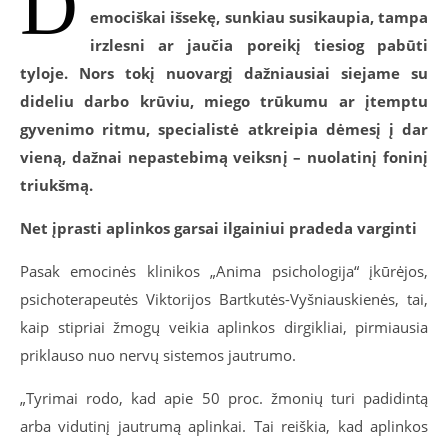
D
emociškai išsekę, sunkiau susikaupia, tampa
irzlesni ar jaučia poreikį tiesiog pabūti
tyloje. Nors tokį nuovargį dažniausiai siejame su
dideliu darbo krūviu, miego trūkumu ar įtemptu
gyvenimo ritmu, specialistė atkreipia dėmesį į dar
vieną, dažnai nepastebimą veiksnį – nuolatinį foninį
triukšmą.
Net įprasti aplinkos garsai ilgainiui pradeda varginti
Pasak emocinės klinikos „Anima psichologija“ įkūrėjos,
psichoterapeutės Viktorijos Bartkutės-Vyšniauskienės, tai,
kaip stipriai žmogų veikia aplinkos dirgikliai, pirmiausia
priklauso nuo nervų sistemos jautrumo.
„Tyrimai rodo, kad apie
50
proc. žmonių turi padidintą
arba vidutinį jautrumą aplinkai. Tai reiškia, kad aplinkos