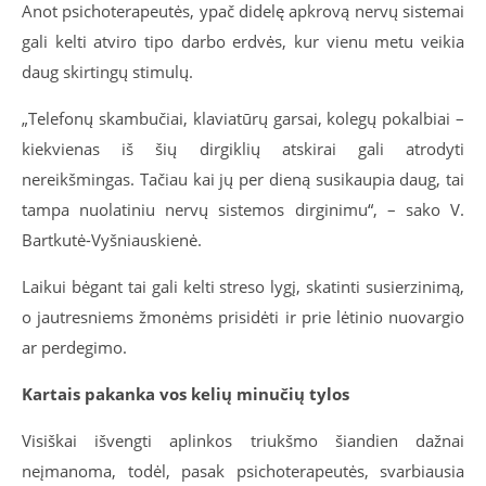
Anot psichoterapeutės, ypač didelę apkrovą nervų sistemai
gali kelti atviro tipo darbo erdvės, kur vienu metu veikia
daug skirtingų stimulų.
„Telefonų skambučiai, klaviatūrų garsai, kolegų pokalbiai –
kiekvienas iš šių dirgiklių atskirai gali atrodyti
nereikšmingas. Tačiau kai jų per dieną susikaupia daug, tai
tampa nuolatiniu nervų sistemos dirginimu“, – sako V.
Bartkutė-Vyšniauskienė.
Laikui bėgant tai gali kelti streso lygį, skatinti susierzinimą,
o jautresniems žmonėms prisidėti ir prie lėtinio nuovargio
ar perdegimo.
Kartais pakanka vos kelių minučių tylos
Visiškai išvengti aplinkos triukšmo šiandien dažnai
neįmanoma, todėl, pasak psichoterapeutės, svarbiausia