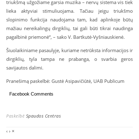
triukšmą užgožiame garsia muzika – nervų sistema vis tiek
lieka aktyviai stimuliuojama. Tačiau jeigu triukšmo
slopinimo funkcija naudojama tam, kad aplinkoje būtų
mažiau nereikalingų dirgiklių, tai gali būti tikrai naudinga
pagalbinė priemonė“, – sako V. Bartkutė-Vyšniauskienė.
Šiuolaikiniame pasaulyje, kuriame netrūksta informacijos ir
dirgiklių, tyla tampa ne prabanga, o svarbia geros
savijautos dalimi.
Pranešimą paskelbė: Gustė Asipavičiūtė, UAB Publicum
Facebook Comments
Paskelbė
Spaudos Centras
‹
›
×