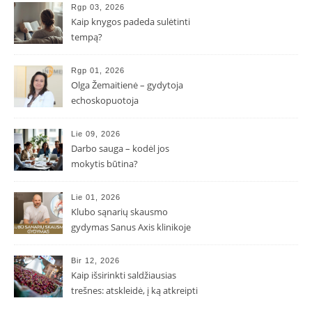
Rgp 03, 2026
Kaip knygos padeda sulėtinti
tempą?
Rgp 01, 2026
Olga Žemaitienė – gydytoja
echoskopuotoja
Lie 09, 2026
Darbo sauga – kodėl jos
mokytis būtina?
Lie 01, 2026
Klubo sąnarių skausmo
gydymas Sanus Axis klinikoje
Bir 12, 2026
Kaip išsirinkti saldžiausias
trešnes: atskleidė, į ką atkreipti
dėmesį parduotuvėje