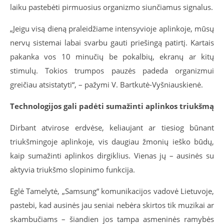
laiku pastebėti pirmuosius organizmo siunčiamus signalus.
„Jeigu visą dieną praleidžiame intensyvioje aplinkoje, mūsų
nervų sistemai labai svarbu gauti priešingą patirtį. Kartais
pakanka vos 10 minučių be pokalbių, ekranų ar kitų
stimulų. Tokios trumpos pauzės padeda organizmui
greičiau atsistatyti“, – pažymi V. Bartkutė-Vyšniauskienė.
Technologijos gali padėti sumažinti aplinkos triukšmą
Dirbant atvirose erdvėse, keliaujant ar tiesiog būnant
triukšmingoje aplinkoje, vis daugiau žmonių ieško būdų,
kaip sumažinti aplinkos dirgiklius. Vienas jų – ausinės su
aktyvia triukšmo slopinimo funkcija.
Eglė Tamelytė, „Samsung“ komunikacijos vadovė Lietuvoje,
pastebi, kad ausinės jau seniai nebėra skirtos tik muzikai ar
skambučiams – šiandien jos tampa asmeninės ramybės