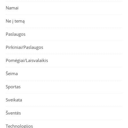
Namai
Ne į temą
Paslaugos
Pirkiniai/Paslaugos
Pomėgiai/Laisvalaikis
Šeima
Sportas
Sveikata
Šventės
Technologijos