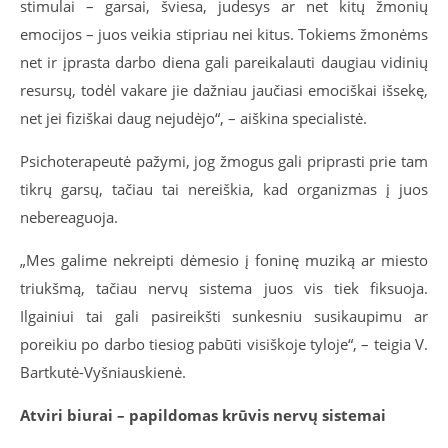
stimulai – garsai, šviesa, judesys ar net kitų žmonių
emocijos – juos veikia stipriau nei kitus. Tokiems žmonėms
net ir įprasta darbo diena gali pareikalauti daugiau vidinių
resursų, todėl vakare jie dažniau jaučiasi emociškai išsekę,
net jei fiziškai daug nejudėjo“, – aiškina specialistė.
Psichoterapeutė pažymi, jog žmogus gali priprasti prie tam
tikrų garsų, tačiau tai nereiškia, kad organizmas į juos
nebereaguoja.
„Mes galime nekreipti dėmesio į foninę muziką ar miesto
triukšmą, tačiau nervų sistema juos vis tiek fiksuoja.
Ilgainiui tai gali pasireikšti sunkesniu susikaupimu ar
poreikiu po darbo tiesiog pabūti visiškoje tyloje“, – teigia V.
Bartkutė-Vyšniauskienė.
Atviri biurai – papildomas krūvis nervų sistemai