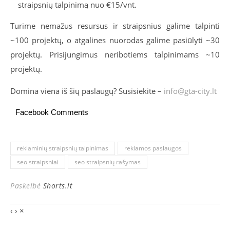
straipsnių talpinimą nuo €15/vnt.
Turime nemažus resursus ir straipsnius galime talpinti
~100 projektų, o atgalines nuorodas galime pasiūlyti ~30
projektų. Prisijungimus neribotiems talpinimams ~10
projektų.
Domina viena iš šių paslaugų? Susisiekite –
info@gta-city.lt
Facebook Comments
reklaminių straipsnių talpinimas
reklamos paslaugos
seo straipsniai
seo straipsnių rašymas
Paskelbė
Shorts.lt
‹
›
×