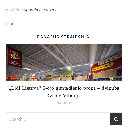
Paskelbė
Spaudos Centras
‹
›
×
PANAŠŪS STRAIPSNIAI
„Lidl Lietuva“ 6-ojo gimtadienio proga – dviguba
šventė Vilniuje
2022 06 02