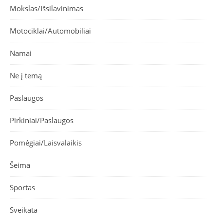
Mokslas/Išsilavinimas
Motociklai/Automobiliai
Namai
Ne į temą
Paslaugos
Pirkiniai/Paslaugos
Pomėgiai/Laisvalaikis
Šeima
Sportas
Sveikata