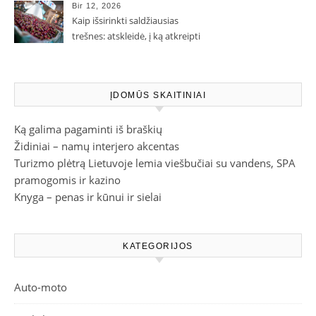
Bir 12, 2026
Kaip išsirinkti saldžiausias
trešnes: atskleidė, į ką atkreipti
dėmesį parduotuvėje
ĮDOMŪS SKAITINIAI
Ką galima pagaminti iš braškių
Židiniai – namų interjero akcentas
Turizmo plėtrą Lietuvoje lemia viešbučiai su vandens, SPA
pramogomis ir kazino
Knyga – penas ir kūnui ir sielai
KATEGORIJOS
Auto-moto