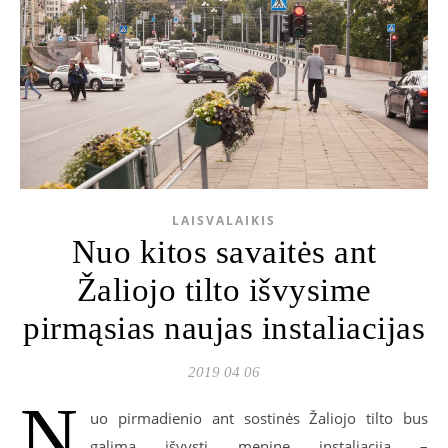
LAISVALAIKIS
Nuo kitos savaitės ant
Žaliojo tilto išvysime
pirmąsias naujas instaliacijas
2019 04 06
N
uo pirmadienio ant sostinės Žaliojo tilto bus
galima išvysti meninę instaliaciją –