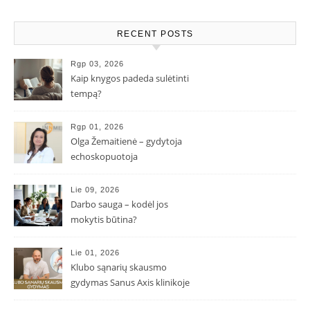
RECENT POSTS
Rgp 03, 2026
Kaip knygos padeda sulėtinti
tempą?
Rgp 01, 2026
Olga Žemaitienė – gydytoja
echoskopuotoja
Lie 09, 2026
Darbo sauga – kodėl jos
mokytis būtina?
Lie 01, 2026
Klubo sąnarių skausmo
gydymas Sanus Axis klinikoje