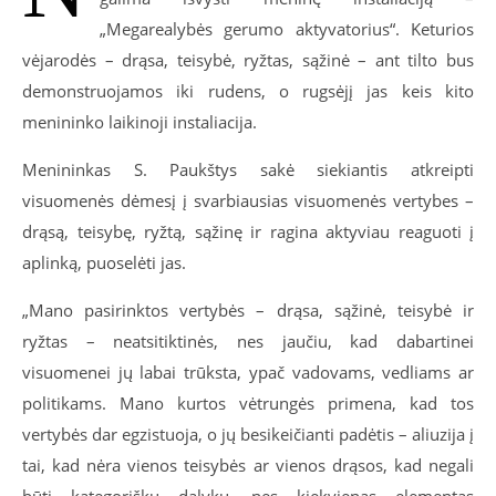
„Megarealybės gerumo aktyvatorius“. Keturios
vėjarodės – drąsa, teisybė, ryžtas, sąžinė – ant tilto bus
demonstruojamos iki rudens, o rugsėjį jas keis kito
menininko laikinoji instaliacija.
Menininkas S. Paukštys sakė siekiantis atkreipti
visuomenės dėmesį į svarbiausias visuomenės vertybes –
drąsą, teisybę, ryžtą, sąžinę ir ragina aktyviau reaguoti į
aplinką, puoselėti jas.
„Mano pasirinktos vertybės – drąsa, sąžinė, teisybė ir
ryžtas – neatsitiktinės, nes jaučiu, kad dabartinei
visuomenei jų labai trūksta, ypač vadovams, vedliams ar
politikams. Mano kurtos vėtrungės primena, kad tos
vertybės dar egzistuoja, o jų besikeičianti padėtis – aliuzija į
tai, kad nėra vienos teisybės ar vienos drąsos, kad negali
būti kategoriškų dalykų, nes kiekvienas elementas