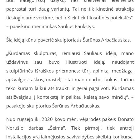
paprastai turi daug variantų. Tai ne tik kinetinė atrakcija
tiesioginiame vertime, bet ir šiek tiek filosofinės potekstės“,
– paaiškino menininkas Saulius Paukštys.
Šią idėją kūnu pavertė skulptoriaus Šarūnas Arbačiauskas.
„Kurdamas skulptūras, rėmiausi Sauliaus idėja, mano
uždavinys sau buvo iliustruoti idėją, naudojant
skulptūrinės išraiškos priemones: tūrį, aplinką, medžiagą,
apžvalgos taškus, mastelį – tai mano darbo laukas. Tačiau
teko kuriam laikui atsitraukti ir gerai pagalvoti. Kurdamas
atsižvelgiau į kontekstą ir palikau keletą savo minčių“, –
pasakojo skulptorius Šarūnas Arbačiauskas.
Nuo rugsėjo iki 2020 kovo mėn. vėjarodes pakeis Donato
Norušio darbas „Šeima“. Tiek pirmoji, tiek antroji
instaliacijos yra laimėjusios savivaldybės skelbtą konkursą,