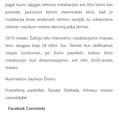
pagal kurio sąlygas laikinos instaliacijos ant tilto keisis kas
pusmetį. Jaunosios kartos menininkas tikisi, kad jo
instaliacija kvies analizuoti šeimos santykį su urbanistine
vietove, vaizduos miesto daromą įtaką šeimai.
2019 metais Žaliojo tilto meninėms instaliacijoms miestas
skirs daugiau kaip 28 tūkst. Eur. Šiemet bus skelbiamas
naujas konkursas, po kurio paaiškės, kokios kitos
instaliacijos bus eksponuojamos ant tilto 2020-aisiais
metais.
Nuotraukos Sauliaus Žiūros.
Pranešimą paskelbė: Sonata Sliekaitė, Vilniaus miesto
savivaldybė
Facebook Comments