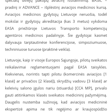
specialų dviejų pakopų aviacinį išsilavinimą: BASIC –
pradinį ir ADVANCE – išplėstinį aviacijos medicinos kursą.
Aviacijos medicinos gydytojų Lietuvoje neruošia, todėl
mokslai ir gydytojų akreditacija (kas 3 metus) vykdoma
EASA priežiūroje Lietuvos Transporto kompetencijų
agentūros medicinos padalinyje. Šie gydytojai kasmet
dalyvauja tarptautinėse konferencijose, simpoziumuose,
techniniuose turuose (praktinė veikla).
Lietuvoje, kaip ir visoje Europos Sąjungoje, pilotų sveikatos
reikalavimai reglamentuojami pagal EASA taisykles.
Kiekvienas, norintis tapti pilotu (komercinės aviacijos [1
klasė] ar privačios [2 klasė]), skrydžių vadovu [3 klasė] ar
keleivių salono įgulos nariu (stiuardu) [CCA MP], privalo
gauti atitinkamos klasės sveikatos medicininį pažymėjimą.
Daugelis nustemba sužinoję, kad aviacijos medicininė
ekspertizė apima ne tik regėjimo ar kraujospūdžio