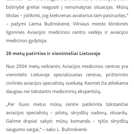
būtinybė greitai reaguoti į nenumatytas situacijas. Mūsų
tikslas – įsitikinti, jog kiekvienas aviatorius tam pasiruošęs,“
– pažymi Laima Bužinskienė, Vilniaus miesto klinikinės
ligoninės Aviacijos medicinos centro vedėja ir aviacijos
medicinos gydytoja.
20 metų patirties ir vieninteliai Lietuvoje
Nuo 2004 metų veikiantis Aviacijos medicinos centras yra
vienintelis Lietuvoje specializuotas centras, prižiūrintis
civilinės aviacijos specialistų sveikatą. Kasmet čia atliekama
daugiau nei tūkstantis medicininių ekspertizių.
„Per šiuos metus mūsų centre patikrinta tūkstančiai
aviacijos specialistų – pilotų, skrydžių vadovų, stiuardų.
Galime drąsiai sakyti: mūsų komanda – tylūs skrydžių
saugumo sargai,“ – sako L. Bužinskienė.