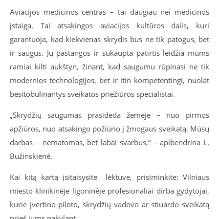
Aviacijos medicinos centras – tai daugiau nei medicinos
įstaiga. Tai atsakingos aviacijos kultūros dalis, kuri
garantuoja, kad kiekvienas skrydis bus ne tik patogus, bet
ir saugus. Jų pastangos ir sukaupta patirtis leidžia mums
ramiai kilti aukštyn, žinant, kad saugumu rūpinasi ne tik
modernios technologijos, bet ir itin kompetentingi, nuolat
besitobulinantys sveikatos priežiūros specialistai.
„Skrydžių saugumas prasideda žemėje – nuo pirmos
apžiūros, nuo atsakingo požiūrio į žmogaus sveikatą. Mūsų
darbas – nematomas, bet labai svarbus,“ – apibendrina L.
Bužinskienė.
Kai kitą kartą įsitaisysite lėktuve, prisiminkite: Vilniaus
miesto klinikinėje ligoninėje profesionaliai dirba gydytojai,
kurie įvertino piloto, skrydžių vadovo ar stiuardo sveikatą
prieš jums pakylant.