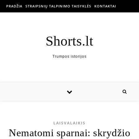
PRADŽIA
STRAIPSNIŲ TALPINIMO TAISYKLĖS
KONTAKTAI
Shorts.lt
Trumpos istorijos
LAISVALAIKIS
Nematomi sparnai: skrydžio