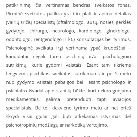
patikrinimą, čia vertinamas bendras sveikatos fonas.
Pirminė sveikatos patikra yra itin plati ir apima detalias
įvairių sričių specialistų (oftalmologo, ausų, nosies, gerklės
gydytojo, chirurgo, neurologo, kardiologo, ginekologo,
odontologo, rentgenologo ir kt.) konsultacijas bei tyrimus.
Psichologinė sveikata irgi vertinama ypač kruopščiai –
kandidatai negali turėti psichinių ir/ar psichologinių
sutrikimų, kurie gydomi vaistais. Esant tam tikriems
lengviems psichikos sveikatos sutrikimams ir po 5 metų
nuo gydymo vaistais pabaigos bei esant psichologo ir
psichiatro išvadai apie stabilią būklę, kuri nekoreguojama
medikamentais, galima pretenduoti tapti aviacijos
specialistais. Be to, kiekvieno tyrimo metu ar net prieš
skrydį visai įgulai gali būti atliekamas ištyrimas dėl
psichotropinių medžiagų ar narkotikų vartojimo.