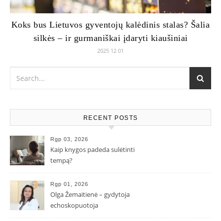
Koks bus Lietuvos gyventojų kalėdinis stalas? Šalia
silkės – ir gurmaniškai įdaryti kiaušiniai
2025 12 01
RECENT POSTS
Rgp 03, 2026
Kaip knygos padeda sulėtinti
tempą?
Rgp 01, 2026
Olga Žemaitienė – gydytoja
echoskopuotoja