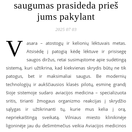
saugumas prasideda prieš
jums pakylant
2025 07 03
V
asara – atostogų ir kelionių lėktuvais metas.
Atsisėdę į patogią kėdę lėktuve ir prisisegę
saugos diržus, retai susimąstome apie sudėtingą
sistemą, kuri užtikrina, kad kiekvienas skrydis būtų ne tik
patogus, bet ir maksimaliai saugus. Be modernių
technologijų ir aukščiausios klasės pilotų, esminę grandį
šioje sistemoje sudaro aviacijos medicina – specializuota
sritis, tirianti žmogaus organizmo reakcijas į skrydžio
sąlygas ir užtikrinanti tų, kurie mus kelia į orą,
nepriekaištingą sveikatą. Vilniaus miesto klinikinėje
ligoninėje jau du dešimtmečius veikia Aviacijos medicinos