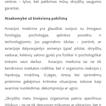
centras – tylus, bet patikimas mūsų skrydžių saugumo
garantas.
Atsakomybė už kiekvieną pakilimą
Aviacijos medicina yra glaudžiai susijusi su žmogaus
fiziologija, psichologija, aplinkos poveikiu ir
technologijomis. Jos pagrindinis tikslas – įvertinti, ar
aviacijoje dalyvaujantys asmenys (ypač pilotai, skrydžių
vadovai, keleivių salono įgula) yra fiziškai ir psichologiškai
tinkami savo darbui. Aviacijos medicina tai ne tik
bendrosios sveikatos rodikliai, bet ir organizmo reakcijos į
hipoksiją, triukšmą, G-jėgas, stresą bei sprendimų
priėmimo gebėjimus kritinėse situacijose, tokiose kaip
avariniai nusileidimai, dekompresija ar ugnis.
„Skrydžio metu žmogaus organizmas patiria specifinius
iššūkius – tai ne tik deguonies trūkumas ar vibracijos, bet ir