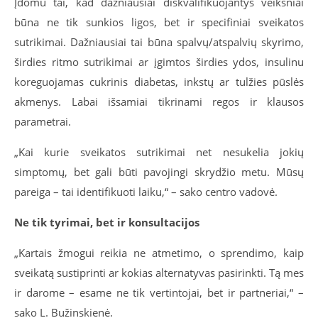
Įdomu tai, kad dažniausiai diskvalifikuojantys veiksniai
būna ne tik sunkios ligos, bet ir specifiniai sveikatos
sutrikimai. Dažniausiai tai būna spalvų/atspalvių skyrimo,
širdies ritmo sutrikimai ar įgimtos širdies ydos, insulinu
koreguojamas cukrinis diabetas, inkstų ar tulžies pūslės
akmenys. Labai išsamiai tikrinami regos ir klausos
parametrai.
„Kai kurie sveikatos sutrikimai net nesukelia jokių
simptomų, bet gali būti pavojingi skrydžio metu. Mūsų
pareiga – tai identifikuoti laiku,“ – sako centro vadovė.
Ne tik tyrimai, bet ir konsultacijos
„Kartais žmogui reikia ne atmetimo, o sprendimo, kaip
sveikatą sustiprinti ar kokias alternatyvas pasirinkti. Tą mes
ir darome – esame ne tik vertintojai, bet ir partneriai,“ –
sako L. Bužinskienė.