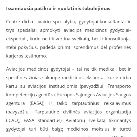
Išsamiausia patikra ir nuolatinis tobulėjimas
Centre dirba įvairių specialybių gydytojai-konsultantai ir
trys specialiai apmokyti aviacijos medicinos gydytojai-
ekspertai , kurie ne tik vertina sveikatą, bet ir konsultuoja,
stebi pokyčius, padeda priimti sprendimus dėl profesinės
karjeros tęstinumo.
Aviacijos medicinos gydytojai – tai ne tik medikai, bet ir
specifines žinias sukaupę medicinos ekspertai, kurie dirba
kartu su aviacijos institucijomis (pavyzdžiui, Transporto
kompetencijų agentūra, Europos Sąjungos Aviacijos Saugos
agentūra (EASA)) ir taiko tarptautinius reikalavimus
(pavyzdžiui, Tarptautinė civilinės aviacijos organizacija
(ICAO), EASA standartus). Aviatorių sveikatą tikrinantys
gydytojai turi būti baigę medicinos mokslus ir turėti