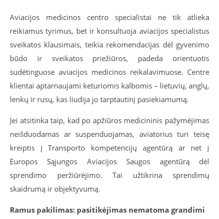
Aviacijos medicinos centro specialistai ne tik atlieka
reikiamus tyrimus, bet ir konsultuoja aviacijos specialistus
sveikatos klausimais, teikia rekomendacijas dėl gyvenimo
būdo ir sveikatos priežiūros, padeda orientuotis
sudėtinguose aviacijos medicinos reikalavimuose. Centre
klientai aptarnaujami keturiomis kalbomis – lietuvių, anglų,
lenkų ir rusų, kas liudija jo tarptautinį pasiekiamumą.
Jei atsitinka taip, kad po apžiūros medicininis pažymėjimas
neišduodamas ar suspenduojamas, aviatorius turi teisę
kreiptis į Transporto kompetencijų agentūrą ar net į
Europos Sąjungos Aviacijos Saugos agentūrą dėl
sprendimo peržiūrėjimo. Tai užtikrina sprendimų
skaidrumą ir objektyvumą.
Ramus pakilimas: pasitikėjimas nematoma grandimi