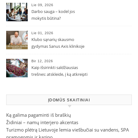
Lie 09, 2026
Darbo sauga – kodėl jos
mokytis būtina?
Lie 01, 2026
Klubo sąnarių skausmo
gydymas Sanus Axis klinikoje
Bir 12, 2026
Kaip išsirinkti saldžiausias
trešnes: atskleidė, į ką atkreipti
dėmesį parduotuvėje
ĮDOMŪS SKAITINIAI
Ką galima pagaminti iš braškių
Židiniai – namų interjero akcentas
Turizmo plėtrą Lietuvoje lemia viešbučiai su vandens, SPA
pramogomis ir kazino