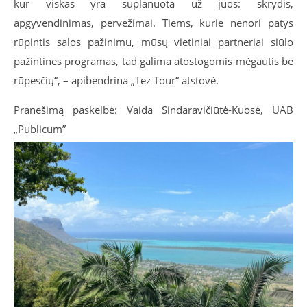
kur viskas yra suplanuota už juos: skrydis,
apgyvendinimas, pervežimai. Tiems, kurie nenori patys
rūpintis salos pažinimu, mūsų vietiniai partneriai siūlo
pažintines programas, tad galima atostogomis mėgautis be
rūpesčių“, – apibendrina „Tez Tour“ atstovė.
Pranešimą paskelbė: Vaida Sindaravičiūtė-Kuosė, UAB
„Publicum”