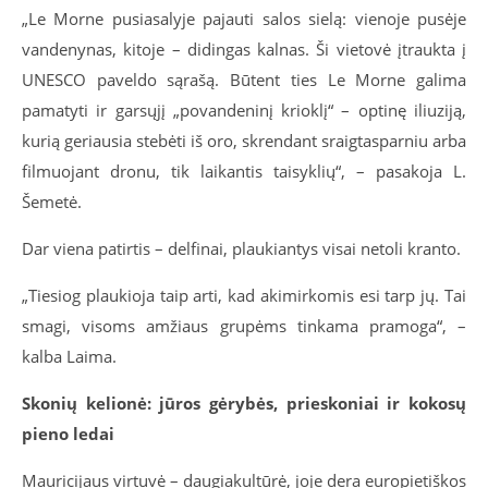
„Le Morne pusiasalyje pajauti salos sielą: vienoje pusėje
vandenynas, kitoje – didingas kalnas. Ši vietovė įtraukta į
UNESCO paveldo sąrašą. Būtent ties Le Morne galima
pamatyti ir garsųjį „povandeninį krioklį“ – optinę iliuziją,
kurią geriausia stebėti iš oro, skrendant sraigtasparniu arba
filmuojant dronu, tik laikantis taisyklių“, – pasakoja L.
Šemetė.
Dar viena patirtis – delfinai, plaukiantys visai netoli kranto.
„Tiesiog plaukioja taip arti, kad akimirkomis esi tarp jų. Tai
smagi, visoms amžiaus grupėms tinkama pramoga“, –
kalba Laima.
Skonių kelionė: jūros gėrybės, prieskoniai ir kokosų
pieno ledai
Mauricijaus virtuvė – daugiakultūrė, joje dera europietiškos