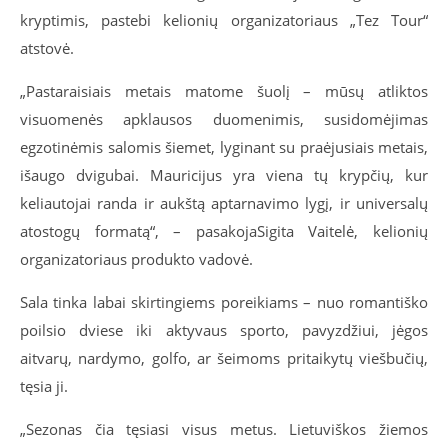
kryptimis, pastebi kelionių organizatoriaus „Tez Tour“
atstovė.
„Pastaraisiais metais matome šuolį – mūsų atliktos
visuomenės apklausos duomenimis, susidomėjimas
egzotinėmis salomis šiemet, lyginant su praėjusiais metais,
išaugo dvigubai. Mauricijus yra viena tų krypčių, kur
keliautojai randa ir aukštą aptarnavimo lygį, ir universalų
atostogų formatą“, – pasakoja
Sigita Vaitelė, kelionių
organizatoriaus produkto vadovė.
Sala tinka labai skirtingiems poreikiams – nuo romantiško
poilsio dviese iki aktyvaus sporto, pavyzdžiui, jėgos
aitvarų, nardymo, golfo, ar šeimoms pritaikytų viešbučių,
tęsia ji.
„Sezonas čia tęsiasi visus metus. Lietuviškos žiemos