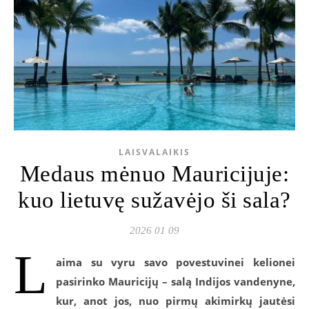
LAISVALAIKIS
Medaus mėnuo Mauricijuje:
kuo lietuvę sužavėjo ši sala?
2026 01 09
L
aima su vyru savo povestuvinei kelionei
pasirinko Mauricijų – salą Indijos vandenyne,
kur, anot jos, nuo pirmų akimirkų jautėsi