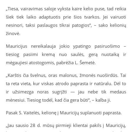
„Tiesa, vairavimas saloje vyksta kaire kelio puse, tad reikia
šiek tiek laiko adaptuotis prie šios tvarkos. Jei vairuoti
nesinori, taksi paslaugos tikrai patogios“, – sako kelionių
žinovė.
Mauricijus nereikalauja jokio ypatingo pasiruošimo –
tiesiog pasiimi kremą nuo saulės, gerą nuotaiką ir
mėgaujiesi atostogomis, pabrėžia L. Šemetė.
„Karštis čia švelnus, oras malonus, žmonės nuoširdūs. Tai
ta reta vieta, kur viskas atrodo paprasta ir natūralu. Dėl to
ir užsimezga noras sugrįžti — jau nebe tik medaus
mėnesiui. Tiesiog todėl, kad čia gera būti“, – kalba ji.
Pasak S. Vaitelės, kelionę į Mauricijų suplanuoti paprasta.
„Jau sausio
28 d. m
ūsų pirmieji klientai pakils į Mauricijų,