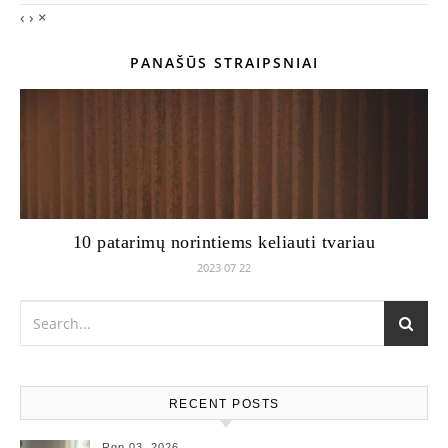
‹
›
×
PANAŠŪS STRAIPSNIAI
10 patarimų norintiems keliauti tvariau
2023 07 22
RECENT POSTS
Rgp 03, 2026