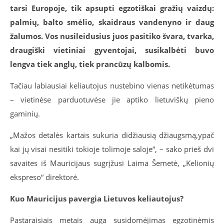
tarsi Europoje, tik apsupti egzotiškai gražių vaizdų:
palmių, balto smėlio, skaidraus vandenyno ir daug
žalumos. Vos nusileidusius juos pasitiko švara, tvarka,
draugiški vietiniai gyventojai, susikalbėti buvo
lengva tiek anglų, tiek prancūzų kalbomis.
Tačiau labiausiai keliautojus nustebino vienas netikėtumas
– vietinėse parduotuvėse jie aptiko lietuviškų pieno
gaminių.
„Mažos detalės kartais sukuria didžiausią džiaugsmą,ypač
kai jų visai nesitiki tokioje tolimoje saloje“, – sako prieš dvi
savaites iš Mauricijaus sugrįžusi Laima Šemetė, „Kelionių
ekspreso“ direktorė.
Kuo Mauricijus pavergia Lietuvos keliautojus?
Pastaraisiais metais auga susidomėjimas egzotinėmis