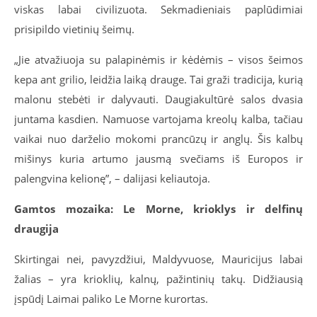
viskas labai civilizuota. Sekmadieniais paplūdimiai
prisipildo vietinių šeimų.
„Jie atvažiuoja su palapinėmis ir kėdėmis – visos šeimos
kepa ant grilio, leidžia laiką drauge. Tai graži tradicija, kurią
malonu stebėti ir dalyvauti. Daugiakultūrė salos dvasia
juntama kasdien. Namuose vartojama kreolų kalba, tačiau
vaikai nuo darželio mokomi prancūzų ir anglų. Šis kalbų
mišinys kuria artumo jausmą svečiams iš Europos ir
palengvina kelionę”, – dalijasi keliautoja.
Gamtos mozaika: Le Morne, krioklys ir delfinų
draugija
Skirtingai nei, pavyzdžiui, Maldyvuose, Mauricijus labai
žalias – yra krioklių, kalnų, pažintinių takų. Didžiausią
įspūdį Laimai paliko Le Morne kurortas.