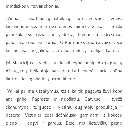
ir indiškos virtuvės skoniai.
„Vienas iš svarbiausių patiekalų – jūros gėrybės ir žuvis:
kiekvienoje kavinėje rasi dienos laimikį. Greta – indiški
patiekalai su ryžiais ir vištiena, blynai su aštresniais
padažais, kreoliški skoniai. O kur dar šviežiausi vaisiai. Kai
kuriuos vaisius galima rasti visus metus“, – dalijasi Laima.
Jai Mauricijus – vieta, kur kasdienybė prisipildo paprastų
džiaugsmų. Keliautoja pasakoja, kad kavinės kartais būna
įkurtos tiesiog vietinių namų kieme.
„Vaikai priima užsakymus, tėtis ką tik pagautą žuvį kepa
ant grilio. Paprasta ir nuoširdu. Gatvėse – švieži
skanumynai, turguose – vietinių augintojų produkcija ir
desertai. Vietiniai ledai dažniausiai gaminami iš kokosų
pieno – lengvi ir gardūs. Beje, net lietuviškų pieno