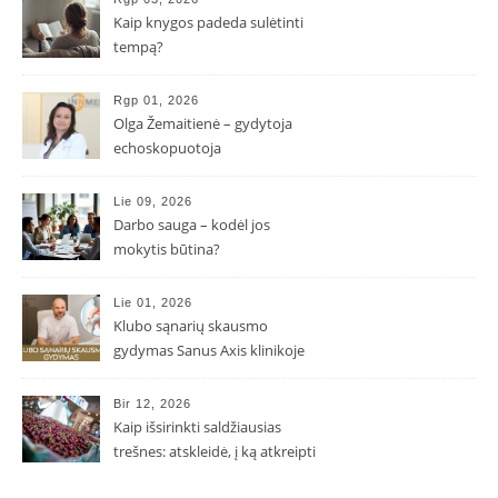
Kaip knygos padeda sulėtinti
tempą?
Rgp 01, 2026
Olga Žemaitienė – gydytoja
echoskopuotoja
Lie 09, 2026
Darbo sauga – kodėl jos
mokytis būtina?
Lie 01, 2026
Klubo sąnarių skausmo
gydymas Sanus Axis klinikoje
Bir 12, 2026
Kaip išsirinkti saldžiausias
trešnes: atskleidė, į ką atkreipti
dėmesį parduotuvėje