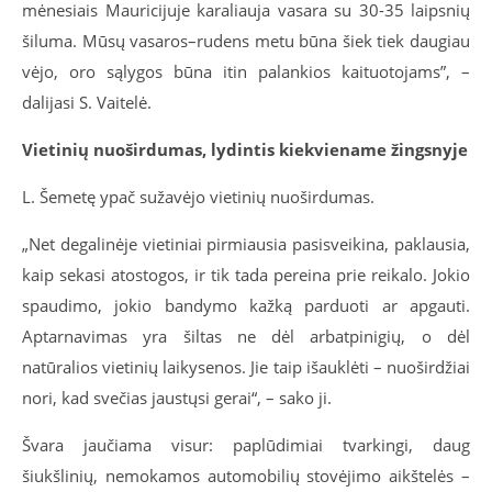
mėnesiais Mauricijuje karaliauja vasara su 30-35 laipsnių
šiluma. Mūsų vasaros–rudens metu būna šiek tiek daugiau
vėjo, oro sąlygos būna itin palankios kaituotojams”, –
dalijasi S. Vaitelė.
Vietinių nuoširdumas, lydintis kiekviename žingsnyje
L. Šemetę ypač sužavėjo vietinių nuoširdumas.
„Net degalinėje vietiniai pirmiausia pasisveikina, paklausia,
kaip sekasi atostogos, ir tik tada pereina prie reikalo. Jokio
spaudimo, jokio bandymo kažką parduoti ar apgauti.
Aptarnavimas yra šiltas ne dėl arbatpinigių, o dėl
natūralios vietinių laikysenos. Jie taip išauklėti – nuoširdžiai
nori, kad svečias jaustųsi gerai“, – sako ji.
Švara jaučiama visur: paplūdimiai tvarkingi, daug
šiukšlinių, nemokamos automobilių stovėjimo aikštelės –