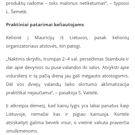
produktų radome – toks malonus netikėtumas“, – šypsosi
L. Šemetė.
Praktiniai patarimai keliautojams
Kelionė į Mauricijų iš Lietuvos, pasak kelionių
organizatoriaus atstovės, itin patogi.
„Naktinis skrydis, trumpas 2–4 val. persėdimas Stambule ir
dar apie devynios su puse valandos iki salos. Atvyksti apie
vidurdienį ir tą pačią dieną jau gali mėgautis atostogomis.
Dėl vos dviejų valandų laiko skirtumo aklimatizacija
praktiškai nejaučiama“, – pasakoja S. Vaitelė
.
Ji atkreipia dėmesį, kad kainų lygis yra labai panašus kaip
Lietuvoje, nemažai kas ir pigiau kainuoja. Kortele
atsiskaityti galima beveik visur, o vietinė valiuta praverčia
smulkmenoms.