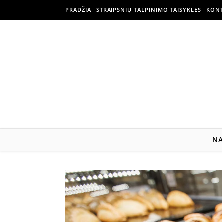
PRADŽIA
STRAIPSNIŲ TALPINIMO TAISYKLĖS
KONT
N