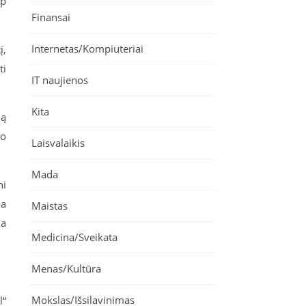
ip
Finansai
Internetas/Kompiuteriai
į,
ti
IT naujienos
Kita
mą
io
Laisvalaikis
Mada
ni
da
Maistas
na
Medicina/Sveikata
Menas/Kultūra
Mokslas/Išsilavinimas
l“