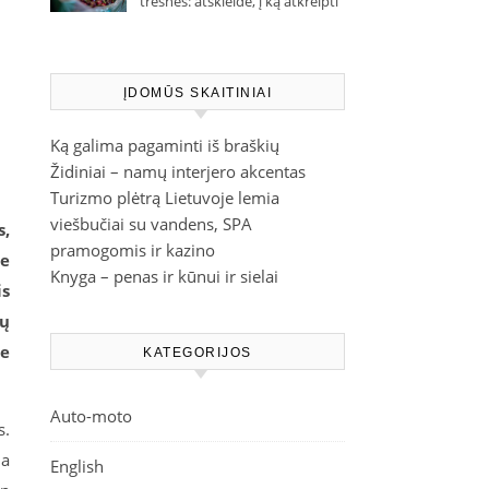
trešnes: atskleidė, į ką atkreipti
dėmesį parduotuvėje
ĮDOMŪS SKAITINIAI
Ką galima pagaminti iš braškių
Židiniai – namų interjero akcentas
Turizmo plėtrą Lietuvoje lemia
viešbučiai su vandens, SPA
s,
pramogomis ir kazino
ne
Knyga – penas ir kūnui ir sielai
is
nų
ie
KATEGORIJOS
Auto-moto
s.
ja
English