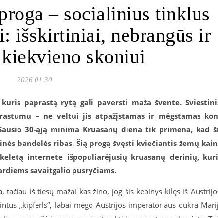
roga – socialinius tinklus
: išskirtiniai, nebrangūs ir
 kiekvieno skoniui
2026 01 30
kuris paprastą rytą gali paversti maža švente. Sviestini
aprastumu – ne veltui jis atpažįstamas ir mėgstamas ko
Sausio 30-ąją minima Kruasanų diena tik primena, kad š
inės bandelės ribas. Šią progą švęsti kviečiantis žemų kai
 keletą internete išpopuliarėjusių kruasanų derinių, kur
 gardiems savaitgalio pusryčiams.
 tačiau iš tiesų mažai kas žino, jog šis kepinys kilęs iš Austrijo
ntus „kipferls“, labai mėgo Austrijos imperatoriaus dukra Mari