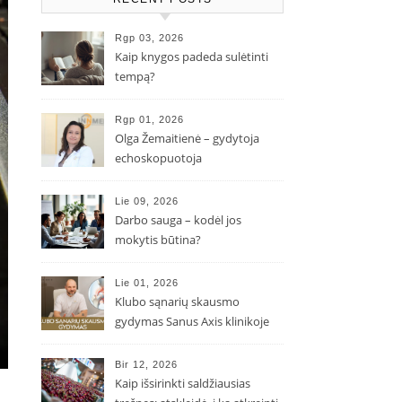
Rgp 03, 2026
Kaip knygos padeda sulėtinti
tempą?
Rgp 01, 2026
Olga Žemaitienė – gydytoja
echoskopuotoja
Lie 09, 2026
Darbo sauga – kodėl jos
mokytis būtina?
Lie 01, 2026
Klubo sąnarių skausmo
gydymas Sanus Axis klinikoje
Bir 12, 2026
Kaip išsirinkti saldžiausias