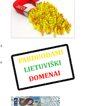
ią
te