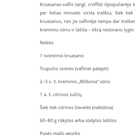
Kruasanas-vaflis (angl. croffle) išpopuliarėj
per kelias minutes virsta traškiu, šiek tie
kruasanus, nes jie vaflinėje tampa dar traškesn
kreminiu sūriu ir lašiša – tikrą restorano lyg
Reikės:
1 sviestinio kruasano
Trupučio sviesto (vaflinei patepti)
2–3 v. š. kreminio „Milbona“ sūrio
1 a. š. citrinos sulčių
Šiek tiek citrinos žievelės (nebūtina)
60–80 g rūkytos arba sūdytos lašišos
Pusės mažo agurko