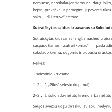
namuose, nereikalaujančioms nei daug laiko, n
kepinį praktiškai ir pamėginti jį paversti tikr
sako „Lidl Lietuva“ atstovė.
Sutraiškytas saldus kruasanas su šokolad
Sutraiškytas kruasanas (angl. smashed croissan
suspaudžiamas („sutraiškomas“) ir paskrudina
šokolado kremu, uogomis ir trupučiu druskos:
Reikės:
1 sviestinio kruasano
1–2 a. š. „Pilos“ sviesto (kepimui)
2–3 v. š. šokolado-riešutų kremo arba riešutų
Saujos šviežių uogų (braškių, aviečių, mėlynių