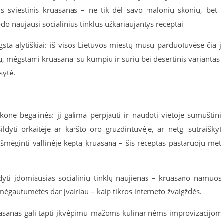
is sviestinis kruasanas – ne tik dėl savo malonių skonių, bet 
odo naujausi socialinius tinklus užkariaujantys receptai.
sta alytiškiai: iš visos Lietuvos miestų mūsų parduotuvėse čia 
ų, mėgstami kruasanai su kumpiu ir sūriu bei desertinis variantas
rsytė.
one begalinės: jį galima perpjauti ir naudoti vietoje sumuštin
ldyti orkaitėje ar karšto oro gruzdintuvėje, ar netgi sutraiškyt
 išmėginti vaflinėje keptą kruasaną – šis receptas pastaruoju me
ndyti įdomiausias socialinių tinklų naujienas – kruasano namuo
gautumėtės dar įvairiau – kaip tikros interneto žvaigždės.
ruasanas gali tapti įkvėpimu mažoms kulinarinėms improvizacijo