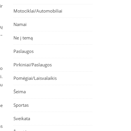
ir
Motociklai/Automobiliai
Namai
jų
 –
Ne į temą
Paslaugos
Pirkiniai/Paslaugos
io
i.
Pomėgiai/Laisvalaikis
tu
Šeima
Sportas
se
Sveikata
ms