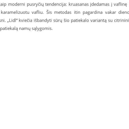
o kaip moderni pusryčių tendencija: kruasanas įdedamas į vaflinę 
k karamelizuotu vafliu. Šis metodas itin pagardina vakar dien
i. „Lidl“ kviečia išbandyti sūrų šio patiekalo variantą su citrinin
io patiekalą namų sąlygomis.