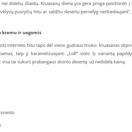
ei didelių išlaidų. Kruasanų diena yra gera proga pasižiūrėti į 
u vėlyvų pusryčių hitu ar saldžiu desertu pernelyg neišlaidaujant“,
o kremu ir uogomis
t) interneto hitu tapo dėl vieno gudraus triuko: kruasanas stipri
mas, taip jį karamelizuojant. „Lidl“ siūlo šį variantą papildy
 visa tai sukurs prabangaus skonio desertą už nedidelę kainą.
 sviesto
)