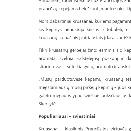
Antuanetė, todėl ištekėjusi už Prancūzijos k
prancūzų kepėjams beieškant įmantresnių „kipf
Nors dabartiniai kruasanai, kuriems pagaminti
šis kepinys nenustoja keistis ir tobulėti, 
kruasanų su pačiais įvairiausiais įdarais ar i
Tikri kruasanų gerbėjai žino: esminis šio kep
aromatą, švelniai salstelėjusį poskonį ir 
stiprintuvas – suteikia gylio, aromato ir apskri
„Mūsų parduotuvėse kepamų kruasanų tešlą
mėgstamiausių mūsų pirkėjų kepinių – juos ke
galėtų mėgautis ypač šviežiais aukščiausios k
Skersytė.
Populiariausi – sviestiniai
Kruasanai – klasikinis Prancūzijos virtuvės g