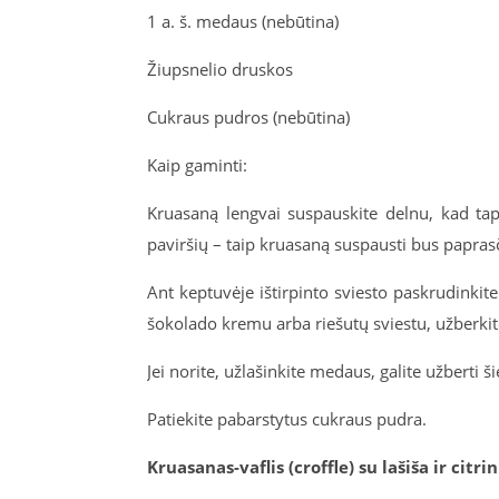
1 a. š. medaus (nebūtina)
Žiupsnelio druskos
Cukraus pudros (nebūtina)
Kaip gaminti:
Kruasaną lengvai suspauskite delnu, kad tapt
paviršių – taip kruasaną suspausti bus papras
Ant keptuvėje ištirpinto sviesto paskrudinkite
šokolado kremu arba riešutų sviestu, užberki
Jei norite, užlašinkite medaus, galite užberti š
Patiekite pabarstytus cukraus pudra.
Kruasanas-vaflis (croffle) su lašiša ir citr