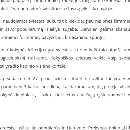
araliaus paprašė į rūmų meniu įtraukti jos mėgstamą skanėstą. Ta
erls“ variantų gimė sviestinės tešlos ragelis – kruasanas.
 naudojamas sviestas, sukurti tik kiek daugiau nei prieš šimtmet
o ir savo populiarumą išlaikyti sugeba. Šiandien galima skanau
šskirtinėmis formomis, pavyzdžiui, kruasaninių spurgų.
inio kokybės kriterijus yra sviestas, kuriantis iš tolo atpažįsta
daugiasluoksnį traškumą. Kokybiškas sviestas veikia kaip skon
tai yra šio kepinio vizitinė kortelė.
 sudaro net 27 proc. sviesto, todėl ne veltui tai yra vie
pame bent 3 kartus per dieną. Tai darome tam, jog pirkėjai visa
okybės kepiniais“, – sako „Lidl Lietuva“ viešųjų ryšių vadovė Li
ardėsis, tačiau jie populiarūs ir Lietuvoje. Prekybos tinklo „Lid