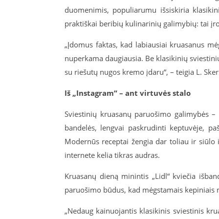
duomenimis, populiarumu išsiskiria klasikin
praktiškai beribių kulinarinių galimybių: tai įr
„Įdomus faktas, kad labiausiai kruasanus mėg
nuperkama daugiausia. Be klasikinių sviestini
su riešutų nugos kremo įdaru“, – teigia L. Ske
Iš „Instagram“ – ant virtuvės stalo
Sviestinių kruasanų paruošimo galimybės – k
bandelės, lengvai paskrudinti keptuvėje, paši
Modernūs receptai žengia dar toliau ir siūlo
internete kelia tikras audras.
Kruasanų dieną minintis „Lidl“ kviečia išba
paruošimo būdus, kad mėgstamais kepiniais mė
„Nedaug kainuojantis klasikinis sviestinis k