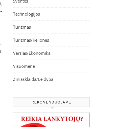
Šventės
šį
 –
Technologijos
Turizmas
Turizmas/Kelionės
ai
ti
Verslas/Ekonomika
Visuomenė
Žiniasklaida/Leidyba
REKOMENDUOJAME