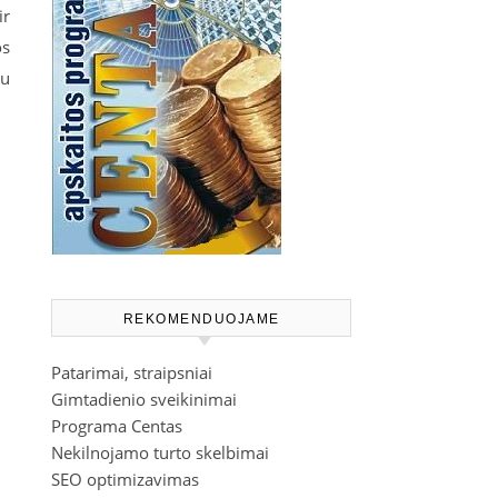
ir
os
iu
REKOMENDUOJAME
Patarimai, straipsniai
Gimtadienio sveikinimai
Programa Centas
Nekilnojamo turto skelbimai
SEO optimizavimas