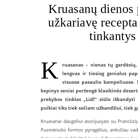
Kruasanų dienos p
užkariavę receptai
tinkantys
K
ruasanas – vienas tų gardėsių, 
lengvas ir tiesiog genialus p
visuose pasaulio kampeliuose. 
kepinys seniai peržengė klasikinės desert
prekybos tinklas „Lidl“ siūlo išbandyti
puikiai tiks tiek sočiam užkandžiui, tiek
Kruasanai daugeliui asocijuojasi su Prancūzija,
Pusmėnulio formos pyragėlius, anksčiau vadi