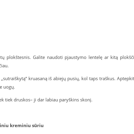
ų plokštesnis. Galite naudoti pjaustymo lentelę ar kitą plokšč
čiau.
 „sutraiškytą“ kruasaną iš abiejų pusių, kol taps traškus. Aptepki
te uogų.
iek tiek druskos– ji dar labiau paryškins skonį.
ininiu kreminiu sūriu