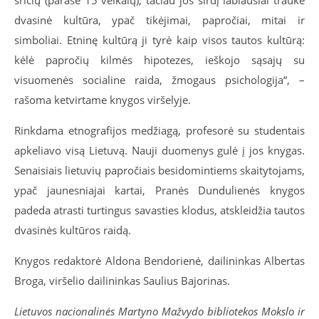
sričių (parašė 15 veikalų), tačiau jos širdį labiausiai traukė
dvasinė kultūra, ypač tikėjimai, papročiai, mitai ir
simboliai. Etninę kultūrą ji tyrė kaip visos tautos kultūrą:
kėlė papročių kilmės hipotezes, ieškojo sąsajų su
visuomenės socialine raida, žmogaus psichologija“, –
rašoma ketvirtame knygos viršelyje.
Rinkdama etnografijos medžiagą, profesorė su studentais
apkeliavo visą Lietuvą. Nauji duomenys gulė į jos knygas.
Senaisiais lietuvių papročiais besidomintiems skaitytojams,
ypač jaunesniajai kartai, Pranės Dundulienės knygos
padeda atrasti turtingus savasties klodus, atskleidžia tautos
dvasinės kultūros raidą.
Knygos redaktorė Aldona Bendorienė, dailininkas Albertas
Broga, viršelio dailininkas Saulius Bajorinas.
Lietuvos nacionalinės Martyno Mažvydo bibliotekos Mokslo ir