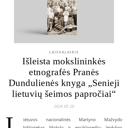
LAISVALAIKIS
Išleista mokslininkės
etnografės Pranės
Dundulienės knyga „Senieji
lietuvių šeimos papročiai“
2026 05 20
L
ietuvos nacionalinės Martyno Mažvydo
bibliotekos Mokslo ir enciklopedijų leidybos