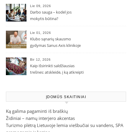
Lie 09, 2026
Darbo sauga – kodėl jos
mokytis būtina?
Lie 01, 2026
Klubo sąnarių skausmo
gydymas Sanus Axis klinikoje
Bir 12, 2026
Kaip išsirinkti saldžiausias
trešnes: atskleidė, į ką atkreipti
dėmesį parduotuvėje
ĮDOMŪS SKAITINIAI
Ką galima pagaminti iš braškių
Židiniai – namų interjero akcentas
Turizmo plėtrą Lietuvoje lemia viešbučiai su vandens, SPA