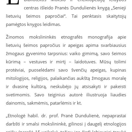
centras išleido Pranės Dundulienės knygą „Senieji
lietuvių šeimos papročiai“. Tai penktasis skaitytojų
pamėgtos knygos leidimas.
Žinomos mokslininkės etnografės monografija apie
lietuvių šeimos papročius ir apeigas apima svarbiausius
žmogaus gyvenimo tarpsnius: vaiko gimimą, savo šeimos
kūrimą – vestuves ir mirtį – laidotuves. Mūsų tolimi
protėviai, puoselėdami savo švenčių apeigas, kupinas
mitologijos, religijos, palaikančias aukštą žmogaus moralę
ir dvasinę kultūrą, neskubėjo jų atsisakyti ir pakeisti
svetimomis. Savo teiginius autorė iliustruoja liaudies
dainomis, sakmėmis, patarlėmis ir kt.
„Etnologė habil. dr. prof. Pranė Dundulienė, nepaprastai
darbšti ir smalsi mokslininkė, gilinosi į daugelį etnologijos