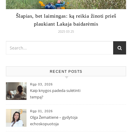
Šlapias, bet laimingas: ką reikia žinoti prieš
plaukiant Lakaja baidarėmis
2025 03 25
RECENT POSTS
Rgp 03, 2026
Kaip knygos padeda sulėtinti
tempą?
Rgp 01, 2026
Olga Žemaitienė – gydytoja
echoskopuotoja