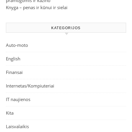
pramogomis ir kazino
Knyga – penas ir kūnui ir sielai
KATEGORIJOS
Auto-moto
English
Finansai
Internetas/Kompiuteriai
IT naujienos
Kita
Laisvalaikis