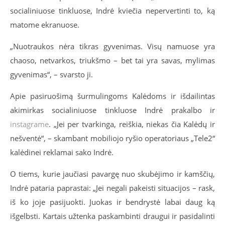
socialiniuose tinkluose, Indrė kviečia nepervertinti to, ką
matome ekranuose.
„Nuotraukos nėra tikras gyvenimas. Visų namuose yra
chaoso, netvarkos, triukšmo – bet tai yra savas, mylimas
gyvenimas“, – svarsto ji.
Apie pasiruošimą šurmulingoms Kalėdoms ir išdailintas
akimirkas socialiniuose tinkluose Indrė prakalbo ir
instagrame
. „Jei per tvarkinga, reiškia, niekas čia Kalėdų ir
nešventė“, – skambant mobiliojo ryšio operatoriaus „Tele2“
kalėdinei reklamai sako Indrė.
O tiems, kurie jaučiasi pavargę nuo skubėjimo ir kamščių,
Indrė pataria paprastai: „Jei negali pakeisti situacijos – rask,
iš ko joje pasijuokti. Juokas ir bendrystė labai daug ką
išgelbsti. Kartais užtenka paskambinti draugui ir pasidalinti