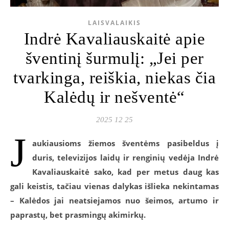
LAISVALAIKIS
Indrė Kavaliauskaitė apie
šventinį šurmulį: „Jei per
tvarkinga, reiškia, niekas čia
Kalėdų ir nešventė“
2025 12 25
J
aukiausioms žiemos šventėms pasibeldus į
duris, televizijos laidų ir renginių vedėja Indrė
Kavaliauskaitė sako, kad per metus daug kas
gali keistis, tačiau vienas dalykas išlieka nekintamas
– Kalėdos jai neatsiejamos nuo šeimos, artumo ir
paprastų, bet prasmingų akimirkų.