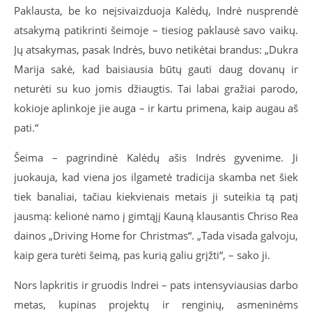
Paklausta, be ko neįsivaizduoja Kalėdų, Indrė nusprendė
atsakymą patikrinti šeimoje – tiesiog paklausė savo vaikų.
Jų atsakymas, pasak Indrės, buvo netikėtai brandus: „Dukra
Marija sakė, kad baisiausia būtų gauti daug dovanų ir
neturėti su kuo jomis džiaugtis. Tai labai gražiai parodo,
kokioje aplinkoje jie auga – ir kartu primena, kaip augau aš
pati.“
Šeima – pagrindinė Kalėdų ašis Indrės gyvenime. Ji
juokauja, kad viena jos ilgametė tradicija skamba net šiek
tiek banaliai, tačiau kiekvienais metais ji suteikia tą patį
jausmą: kelionė namo į gimtąjį Kauną klausantis Chriso Rea
dainos „Driving Home for Christmas“. „Tada visada galvoju,
kaip gera turėti šeimą, pas kurią galiu grįžti“, – sako ji.
Nors lapkritis ir gruodis Indrei – pats intensyviausias darbo
metas, kupinas projektų ir renginių, asmeninėms