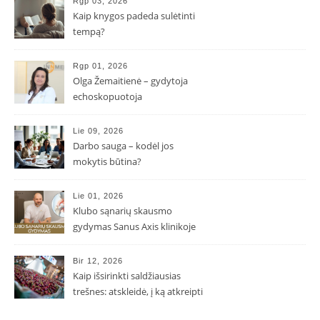
Rgp 03, 2026
Kaip knygos padeda sulėtinti
tempą?
Rgp 01, 2026
Olga Žemaitienė – gydytoja
echoskopuotoja
Lie 09, 2026
Darbo sauga – kodėl jos
mokytis būtina?
Lie 01, 2026
Klubo sąnarių skausmo
gydymas Sanus Axis klinikoje
Bir 12, 2026
Kaip išsirinkti saldžiausias
trešnes: atskleidė, į ką atkreipti
dėmesį parduotuvėje