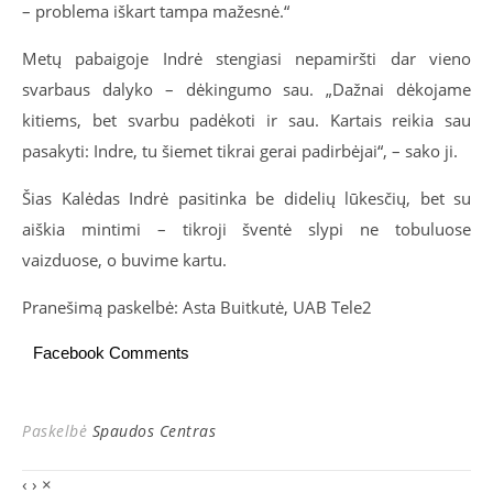
– problema iškart tampa mažesnė.“
Metų pabaigoje Indrė stengiasi nepamiršti dar vieno
svarbaus dalyko – dėkingumo sau. „Dažnai dėkojame
kitiems, bet svarbu padėkoti ir sau. Kartais reikia sau
pasakyti: Indre, tu šiemet tikrai gerai padirbėjai“, – sako ji.
Šias Kalėdas Indrė pasitinka be didelių lūkesčių, bet su
aiškia mintimi – tikroji šventė slypi ne tobuluose
vaizduose, o buvime kartu.
Pranešimą paskelbė: Asta Buitkutė, UAB Tele2
Facebook Comments
Paskelbė
Spaudos Centras
‹
›
×