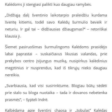
Kalėdoms ji stengiasi palikti kuo daugiau ramybės.
„Didžiąją dalį šventinio laikotarpio praleidžiu kurdama
šventę kitiems, todėl savo Kalėdų šurmulio beveik ir
neturiu. Ir gal tai – didžiausias džiaugsmas?“ – retoriškai
klausia ji.
Šiemet pasiruošimas šurmulingoms Kalėdoms prasidėjo
labai paprastai – suskaičiavus likusias valandas, prie
prekybos centro įsijungus muziką, nusipirkus kalėdinius
megztinius ir nusprendus, kad iš tikrųjų nieko daugiau
nereikia.
„Svarbiausia, kad visi susirinktume. Blogiau būtų sėdėti
prie stalo su bloga nuotaika – tada ir dovanos nebetenka
prasmės“, – šypteli Indrė.
Kalbėdama apie šventinį chaosą ir „tobulas“ Kalėdas