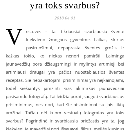
yra toks svarbus?
2018 04 01
V
estuvės – tai tikriausiai svarbiausia šventė
kiekvieno žmogaus gyvenime. Laikas, skirtas
pasiruošimui, nepaprasta šventės grožis ir
kažkas tokio, ko niekas nenori pamiršti. Laiminga
jaunavedžių pora džiaugsmingi ir mylintys artimieji bei
artimiausi draugai yra pačios nuostabiausios šventės
receptas. Šie nepakartojami prisiminimai yra neįkainojami,
todėl siekiantys įamžinti šias akimirkas jaunavedžiai
pasisamdo fotografą. Tai leidžia porai įsaugoti svarbiausius
prisiminimus, nes nori, kad šie atsiminimai su jais liktų
amžinai. Tačiau dėl kuom vestuvių fotografas yra toks
svarbus? Pagrindinė ir svarbiausia priežastis yra ta, jog
kiekvieni jaunavedžiai nori išsaugoti, šiltus, meilės kupinus