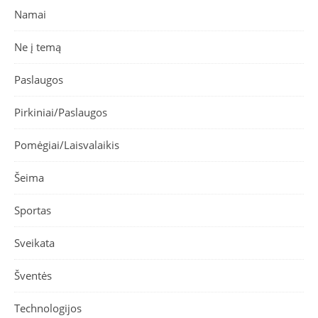
Namai
Ne į temą
Paslaugos
Pirkiniai/Paslaugos
Pomėgiai/Laisvalaikis
Šeima
Sportas
Sveikata
Šventės
Technologijos