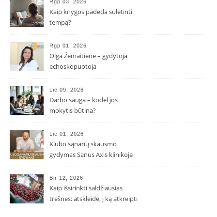
Rgp 03, 2026
Kaip knygos padeda sulėtinti
tempą?
Rgp 01, 2026
Olga Žemaitienė – gydytoja
echoskopuotoja
Lie 09, 2026
Darbo sauga – kodėl jos
mokytis būtina?
Lie 01, 2026
Klubo sąnarių skausmo
gydymas Sanus Axis klinikoje
Bir 12, 2026
Kaip išsirinkti saldžiausias
trešnes: atskleidė, į ką atkreipti
dėmesį parduotuvėje