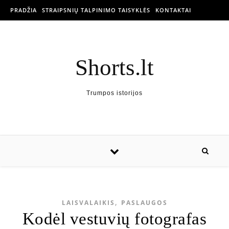
PRADŽIA
STRAIPSNIŲ TALPINIMO TAISYKLĖS
KONTAKTAI
Shorts.lt
Trumpos istorijos
,
LAISVALAIKIS
PASLAUGOS
Kodėl vestuvių fotografas