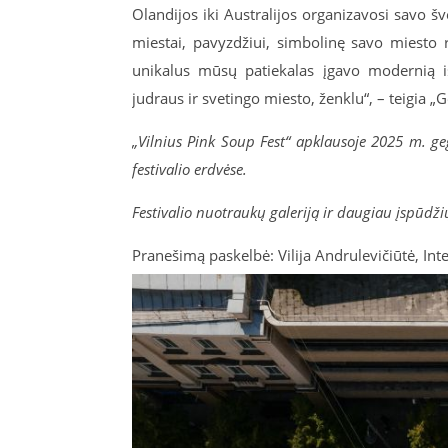
Olandijos iki Australijos organizavosi savo šve
miestai, pavyzdžiui, simbolinę savo miesto r
unikalus mūsų patiekalas įgavo modernią iš
judraus ir svetingo miesto, ženklu“, – teigia „
„Vilnius Pink Soup Fest“ apklausoje 2025 m. g
festivalio erdvėse.
Festivalio nuotraukų galeriją ir daugiau įspūdži
Pranešimą paskelbė: Vilija Andrulevičiūtė, Int