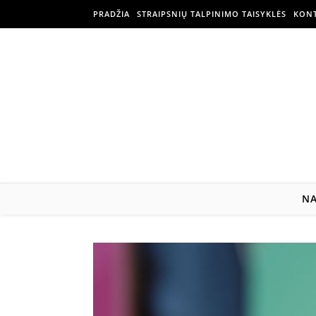
PRADŽIA
STRAIPSNIŲ TALPINIMO TAISYKLĖS
KONT
N