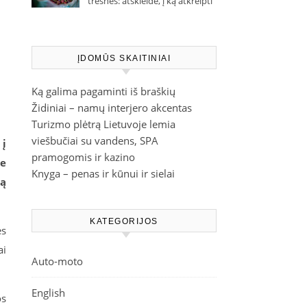
trešnes: atskleidė, į ką atkreipti
dėmesį parduotuvėje
ĮDOMŪS SKAITINIAI
Ką galima pagaminti iš braškių
Židiniai – namų interjero akcentas
Turizmo plėtrą Lietuvoje lemia
viešbučiai su vandens, SPA
 į
pramogomis ir kazino
me
Knyga – penas ir kūnui ir sielai
tą
KATEGORIJOS
ės
ai
Auto-moto
English
os