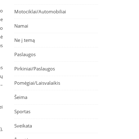
io
Motociklai/Automobiliai
je
Namai
vo
kė
Ne į temą
us
Paslaugos
ms
Pirkiniai/Paslaugos
rų
Pomėgiai/Laisvalaikis
 –
Šeima
ei
Sportas
Sveikata
),