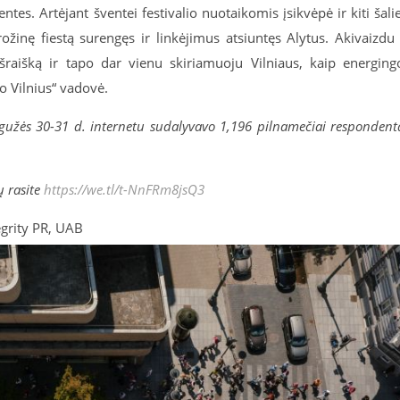
ntes. Artėjant šventei festivalio nuotaikomis įsikvėpė ir kiti šali
ožinę fiestą surengęs ir linkėjimus atsiuntęs Alytus. Akivaizdu
raišką ir tapo dar vienu skiriamuoju Vilniaus, kaip energing
Go Vilnius“ vadovė.
egužės 30-31 d. internetu sudalyvavo 1,196 pilnamečiai respondent
ų rasite
https://we.tl/t-NnFRm8jsQ3
egrity PR, UAB