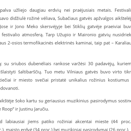
palva užliejo daugiau erdvių nei praėjusiais metais. Festival
savo didžiulė rožinė vėliava, Subačiaus gatvės apžvalgos aikštelė
. Jose ir Jono Meko skersvėjyje bei Stiklių gatvėje praeiviai bu
 į festivalio atmosferą. Tarp Užupio ir Maironio gatvių nusidrie
iaus 2-osios termofikacinės elektrinės kaminai, taip pat – Karalia
: su sriubos dubenėliais rankose varžėsi 30 padavėjų, kurie
eišlaistyti šaltibarščių. Tuo metu Vilniaus gatvės buvo virto tik
iečiai ir miesto svečiai pristatė unikalius rožinius kostiumus
pdovanoti.
ikštėje šoko kartu su geriausius muzikinius pasirodymus sostin
Roop“ ir Justinu Jaručiu.
ad labiausiai jiems patiko rožiniai akcentai mieste (44 proc.
.), maisto erdvė (34 proc.) bei muzikiniai pasirodymai (26 proc.).