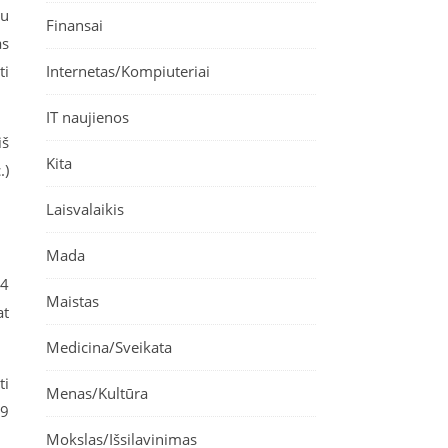
mu
Finansai
as
Internetas/Kompiuteriai
ti
IT naujienos
iš
Kita
.)
Laisvalaikis
Mada
4
Maistas
at
Medicina/Sveikata
ti
Menas/Kultūra
29
Mokslas/Išsilavinimas