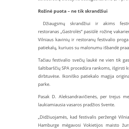
Rožinė puota – ne tik skrandžiui
Džiaugsmų skrandžiui ir akims festiva
restoranas „Gastrolės“ pasiūlė rožinę vakari
Vilniaus kavinių ir restoranų festivalio proga 
patiekalų, kuriuos su malonumu išbandė praalk
Tačiau festivalio svečių laukė ne vien tik g
šaltibarščių SPA procedūra rankoms, išgirsti k
dirbtuvėse. Ikoniško patiekalo magija origina
parke.
Pasak D. Aleksandravičienės, per trejus me
laukiamiausia vasaros pradžios švente.
„Didžiuojamės, kad festivalis peržengė Vilniau
Hamburge mėgavosi Vokietijos maisto žurn