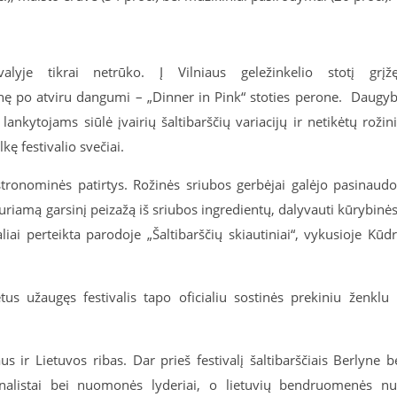
lyje tikrai netrūko. Į Vilniaus geležinkelio stotį grįž
enę po atviru dangumi – „Dinner in Pink“ stoties perone. Daugy
lankytojams siūlė įvairių šaltibarščių variacijų ir netikėtų rožin
ę festivalio svečiai.
astronominės patirtys. Rožinės sriubos gerbėjai galėjo pasinaudo
uriamą garsinį peizažą iš sriubos ingredientų, dalyvauti kūrybinė
liai perteikta parodoje „Šaltibarščių skiautiniai“, vykusioje Kūd
tus užaugęs festivalis
tapo oficialiu sostinės prekiniu ženklu 
s ir Lietuvos ribas. Dar prieš festivalį šaltibarščiais Berlyne b
alistai bei nuomonės lyderiai, o lietuvių bendruomenės n