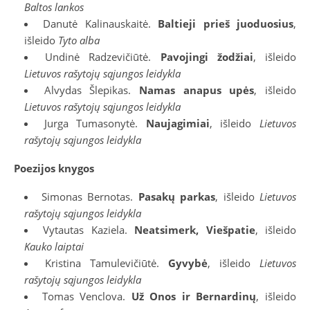
Baltos lankos
Danutė Kalinauskaitė.
Baltieji prieš juoduosius
,
išleido
Tyto alba
Undinė Radzevičiūtė.
Pavojingi žodžiai
, išleido
Lietuvos rašytojų sąjungos leidykla
Alvydas Šlepikas.
Namas anapus upės
, išleido
Lietuvos rašytojų sąjungos leidykla
Jurga Tumasonytė.
Naujagimiai
, išleido
Lietuvos
rašytojų sąjungos leidykla
Poezijos knygos
Simonas Bernotas.
Pasakų parkas
, išleido
Lietuvos
rašytojų sąjungos leidykla
Vytautas Kaziela.
Neatsimerk, Viešpatie
, išleido
Kauko laiptai
Kristina Tamulevičiūtė.
Gyvybė
, išleido
Lietuvos
rašytojų sąjungos leidykla
Tomas Venclova.
Už Onos ir Bernardinų
, išleido