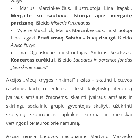
žuvys
Marius Marcinkevičius, iliustruotoja Lina Itagaki.
Mergaitė su šautuvu. Istorija apie mergaitę
partizanę
, išleido
Misteris Pinkmanas
Vytenė Muschick, Marius Marcinkevičius, iliustruotoja
Lina Itagaki.
Prieš srovę. Sabiha – žuvų draugė
, išleido
Aukso žuvys
Ina Ogenskienė, iliustruotojas Andrius Seselskas.
Koncertas turėklui
, išleido
Labdaros ir paramos fondas
„Švieskime vaikus“
Akcijos „Metų knygos rinkimai“ tikslas – skatinti Lietuvos
rašytojus kurti, o leidėjus – leisti kokybišką literatūrą
įvairaus amžiaus žmonėms, skatinti įvairaus amžiaus ir
skirtingų socialinių grupių gyventojus skaityti, užtikrinti
skaitymą skatinančios aplinkos kūrimą ir meniškai
vertingos literatūros prieinamumą.
Akciją rengia Lietuvos nacionalinė Martyno Mažvydo