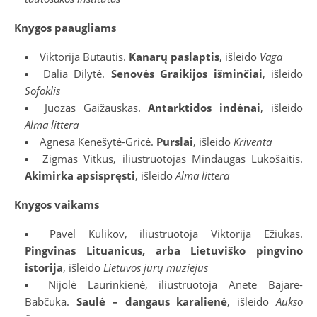
Knygos paaugliams
Viktorija Butautis.
Kanarų paslaptis
, išleido
Vaga
Dalia Dilytė.
Senovės Graikijos išminčiai
, išleido
Sofoklis
Juozas Gaižauskas.
Antarktidos indėnai
, išleido
Alma littera
Agnesa Kenešytė-Gricė.
Purslai
, išleido
Kriventa
Zigmas Vitkus, iliustruotojas Mindaugas Lukošaitis.
Akimirka apsispręsti
, išleido
Alma littera
Knygos vaikams
Pavel Kulikov, iliustruotoja Viktorija Ežiukas.
Pingvinas Lituanicus, arba Lietuviško pingvino
istorija
, išleido
Lietuvos jūrų muziejus
Nijolė Laurinkienė, iliustruotoja Anete Bajāre-
Babčuka.
Saulė – dangaus karalienė
, išleido
Aukso