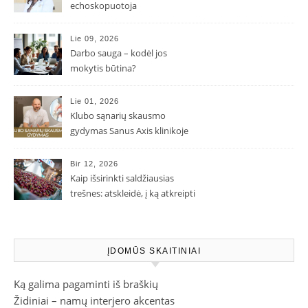
echoskopuotoja
Lie 09, 2026
Darbo sauga – kodėl jos
mokytis būtina?
Lie 01, 2026
Klubo sąnarių skausmo
gydymas Sanus Axis klinikoje
Bir 12, 2026
Kaip išsirinkti saldžiausias
trešnes: atskleidė, į ką atkreipti
dėmesį parduotuvėje
ĮDOMŪS SKAITINIAI
Ką galima pagaminti iš braškių
Židiniai – namų interjero akcentas