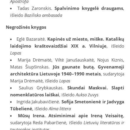
Apostrofa
Tadas Zaronskis.
Spalvinimo knygelė draugams
,
išleido
Bazilisko ambasada
Negrožinės knygos
Eglė Bazaraitė.
Kapinės už miesto, miške. Katalikų
laidojimo kraštovaizdžiai XIX a. Vilniuje
, išleido
Lapas
Marija Drėmaitė, Viltė Janušauskaitė, Nojus Kiznis,
Matas Šiupšinskas.
Jūs gaunate butą. Gyvenamoji
architektūra Lietuvoje 1940–1990 metais
, sudarytoja
Marija Drėmaitė, išleido
Lapas
Saulius Grybkauskas.
Skundai Maskvai. Slapti
nomenklatūros laiškai
, išleido
Aukso žuvys
Ingrida Jakubavičienė.
Sofija Smetonienė ir Jadvyga
Tūbelienė
, išleido
Alma littera
Mūsų Irena. Atsiminimai apie Ireną Veisaitę
,
sudarytoja Reda Pabarčienė, išleido
Lietuvių literatūros ir
tautosakos institutas