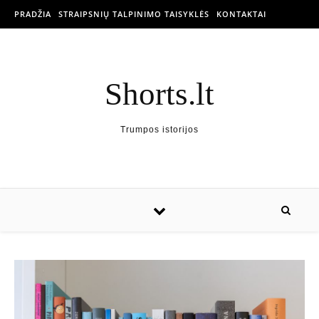
PRADŽIA
STRAIPSNIŲ TALPINIMO TAISYKLĖS
KONTAKTAI
Shorts.lt
Trumpos istorijos