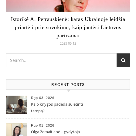
Istorikė A. Petrauskienė: karas Ukrainoje leidžia
priartėti prie suvokimo, kaip jautėsi Lietuvos
partizanai
2025 05 12
RECENT POSTS
Rgp 03, 2026
Kaip knygos padeda sulėtinti
tempą?
Rgp 01, 2026
Olga Žemaitienė – gydytoja