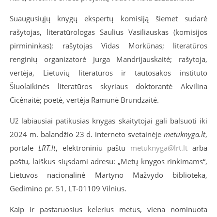
Suaugusiųjų knygų ekspertų komisiją šiemet sudarė
rašytojas, literatūrologas Saulius Vasiliauskas (komisijos
pirmininkas); rašytojas Vidas Morkūnas; literatūros
renginių organizatorė Jurga Mandrijauskaitė; rašytoja,
vertėja, Lietuvių literatūros ir tautosakos instituto
Šiuolaikinės literatūros skyriaus doktorantė Akvilina
Cicėnaitė; poetė, vertėja Ramunė Brundzaitė.
Už labiausiai patikusias knygas skaitytojai gali balsuoti iki
2024 m. balandžio 23 d. interneto svetainėje
metuknyga.lt
,
portale
LRT.lt
, elektroniniu paštu
metuknyga@lrt.lt
arba
paštu, laiškus siųsdami adresu: „Metų knygos rinkimams“,
Lietuvos nacionalinė Martyno Mažvydo biblioteka,
Gedimino pr. 51, LT-01109 Vilnius.
Kaip ir pastaruosius kelerius metus, viena nominuota