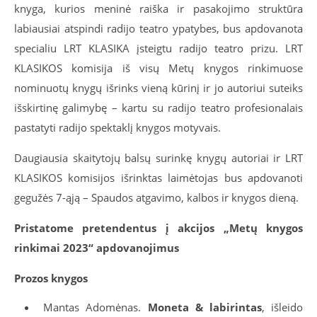
knyga, kurios meninė raiška ir pasakojimo struktūra
labiausiai atspindi radijo teatro ypatybes, bus apdovanota
specialiu LRT KLASIKA įsteigtu radijo teatro prizu. LRT
KLASIKOS komisija iš visų Metų knygos rinkimuose
nominuotų knygų išrinks vieną kūrinį ir jo autoriui suteiks
išskirtinę galimybę – kartu su radijo teatro profesionalais
pastatyti radijo spektaklį knygos motyvais.
Daugiausia skaitytojų balsų surinkę knygų autoriai ir LRT
KLASIKOS komisijos išrinktas laimėtojas bus apdovanoti
gegužės 7-ąją – Spaudos atgavimo, kalbos ir knygos dieną.
Pristatome pretendentus į akcijos „Metų knygos
rinkimai 2023“ apdovanojimus
Prozos knygos
Mantas Adomėnas.
Moneta & labirintas
, išleido