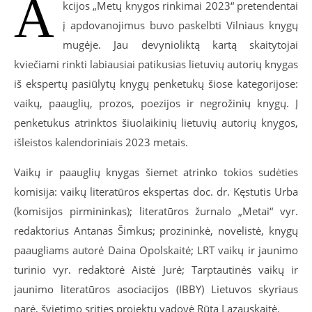
A
kcijos „Metų knygos rinkimai 2023“ pretendentai
į apdovanojimus buvo paskelbti Vilniaus knygų
mugėje. Jau devynioliktą kartą skaitytojai
kviečiami rinkti labiausiai patikusias lietuvių autorių knygas
iš ekspertų pasiūlytų knygų penketukų šiose kategorijose:
vaikų, paauglių, prozos, poezijos ir negrožinių knygų. Į
penketukus atrinktos šiuolaikinių lietuvių autorių knygos,
išleistos kalendoriniais 2023 metais.
Vaikų ir paauglių knygas šiemet atrinko tokios sudėties
komisija: vaikų literatūros ekspertas doc. dr. Kęstutis Urba
(komisijos pirmininkas); literatūros žurnalo „Metai“ vyr.
redaktorius Antanas Šimkus; prozininkė, novelistė, knygų
paaugliams autorė Daina Opolskaitė; LRT vaikų ir jaunimo
turinio vyr. redaktorė Aistė Jurė; Tarptautinės vaikų ir
jaunimo literatūros asociacijos (IBBY) Lietuvos skyriaus
narė, švietimo srities projektų vadovė Rūta Lazauskaitė.