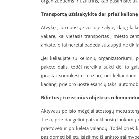
organizuotiems ir užtikrins, kad pasiimsite tik ta
Transportą užsisakykite dar prieš kelionę
Atvykę į oro uostą svečioje šalyje, daug lai
vakare, kai viešasis transportas į miesto cen
anksto, o tai neretai padeda sutaupyti ne tik la
„Jei keliaujate su kelionių organizatoriumi,
paketo dalis, todėl nereikia sukti dėl to gal
įprastai sumokėsite mažiau, nei keliaudami p
kadangi prie oro uoste esančių taksi automobil
Bilietus į turistinius objektus rekomenduo
Aktyvaus poilsio mėgėjai atostogų metu stengi
Tiesa, prie daugeliui patraukliausių lankomų 
prastovėti ir po keletą valandų. Todėl prieš 
pasidomėti bilietų įsigijimo iš anksto galimybe