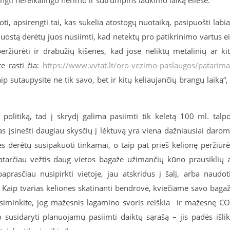
ngti nereikalingo nerimo ir sutrumpins laukimo laiką eilėse.
i, apsirengti tai, kas sukelia atostogų nuotaiką, pasipuošti labi
o uostą derėtų juos nusiimti, kad netektų pro patikrinimo vartus ei
peržiūrėti ir drabužių kišenes, kad jose neliktų metalinių ar ki
e rasti čia:
https://www.vvtat.lt/oro-vezimo-paslaugos/patarima
aip sutaupysite ne tik savo, bet ir kitų keliaujančių brangų laiką“,
politiką, tad į skrydį galima pasiimti tik keletą 100 ml. talp
s įsinešti daugiau skysčių į lėktuvą yra viena dažniausiai daro
s derėtų susipakuoti tinkamai, o taip pat prieš kelionę peržiūrė
atarčiau vežtis daug vietos bagaže užimančių kūno prausiklių 
rasčiau nusipirkti vietoje, jau atskridus į šalį, arba naudot
.
Kaip tvarias keliones skatinanti bendrovė, kviečiame savo baga
Prisiminkite, jog mažesnis lagamino svoris reiškia ir mažesnę C
susidaryti planuojamų pasiimti daiktų sąrašą – jis padės išlik