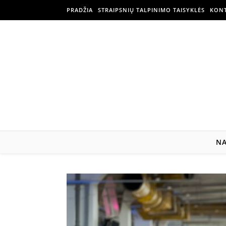
PRADŽIA
STRAIPSNIŲ TALPINIMO TAISYKLĖS
KONT
N