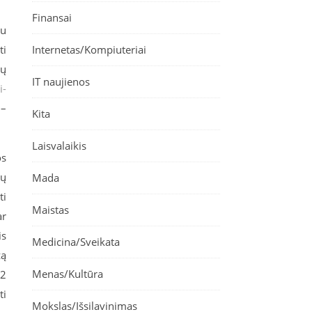
Finansai
au
Internetas/Kompiuteriai
ti
tų
IT naujienos
i-
 –
Kita
Laisvalaikis
os
mų
Mada
ti
Maistas
ar
is
Medicina/Sveikata
žą
Menas/Kultūra
O2
ti
Mokslas/Išsilavinimas