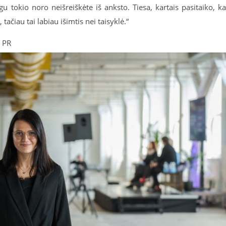
u tokio noro neišreiškėte iš anksto. Tiesa, kartais pasitaiko, k
ačiau tai labiau išimtis nei taisyklė.“
y PR