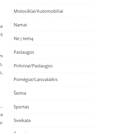
Motociklai/Automobiliai
Namai
me
iš
Ne į temą
Paslaugos
ės
o,
Pirkiniai/Paslaugos
o,
Pomėgiai/Laisvalaikis
Šeima
..
Sportas
ka
Sveikata
ir