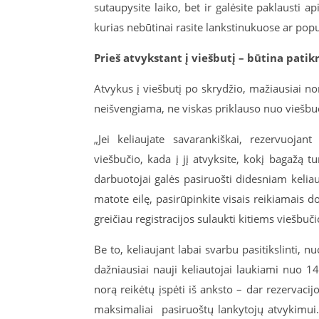
sutaupysite laiko, bet ir galėsite paklausti 
kurias nebūtinai rasite lankstinukuose ar po
Prieš atvykstant į viešbutį – būtina patikr
Atvykus į viešbutį po skrydžio, mažiausiai nori
neišvengiama, ne viskas priklauso nuo viešbu
„Jei keliaujate savarankiškai, rezervuoj
viešbučio, kada į jį atvyksite, kokį bagažą t
darbuotojai galės pasiruošti didesniam keliau
matote eilę, pasirūpinkite visais reikiamais do
greičiau registracijos sulaukti kitiems viešbuč
Be to, keliaujant labai svarbu pasitikslinti, n
dažniausiai nauji keliautojai laukiami nuo 1
norą reikėtų įspėti iš anksto – dar rezervaci
maksimaliai pasiruoštų lankytojų atvykimui. 