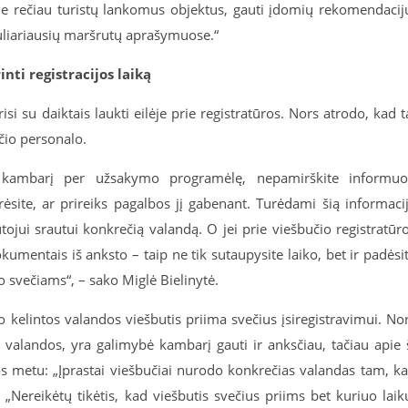
apie rečiau turistų lankomus objektus, gauti įdomių rekomendacij
puliariausių maršrutų aprašymuose.“
inti registracijos laiką
si su daiktais laukti eilėje prie registratūros. Nors atrodo, kad t
čio personalo.
ant kambarį per užsakymo programėlę, nepamirškite informuo
urėsite, ar prireiks pagalbos jį gabenant. Turėdami šią informaci
tojui srautui konkrečią valandą. O jei prie viešbučio registratūr
kumentais iš anksto – taip ne tik sutaupysite laiko, bet ir padėsi
io svečiams“, – sako Miglė Bielinytė.
uo kelintos valandos viešbutis priima svečius įsiregistravimui. No
4 valandos, yra galimybė kambarį gauti ir anksčiau, tačiau apie 
jos metu: „Įprastai viešbučiai nurodo konkrečias valandas tam, k
„Nereikėtų tikėtis, kad viešbutis svečius priims bet kuriuo laik