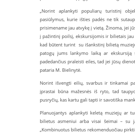
„Norint aplankyti populiarų turistinį obje
pasiūlymus, kurie išties padės ne tik sutaupy
prisimename jau atvykę į vietą. Žinoma, jei jūs
į pažintinį poilsį, ekskursijomis ir bilietais 
kad būtent turint su išankstinį bilietą muzieju
patogų jums lankymo laiką ar ekskursiją su
padedančius praleisti eiles, tad jei jūsų dieno
pataria M. Bielinytė.
Norint išvengti eilių, svarbus ir tinkamai p
įprastai būna mažesnės iš ryto, tad taupyd
pusryčių, kas kartu gali tapti ir savotiška man
Planuojantys aplankyti keletą muziejų ar tu
bilietus asmeniui arba visai šeimai – su j
„Kombinuotus bilietus rekomenduočiau pirkti 