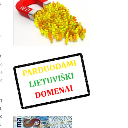
ų,
ai
ti
ją
os
te
rs
šį
ad
u,