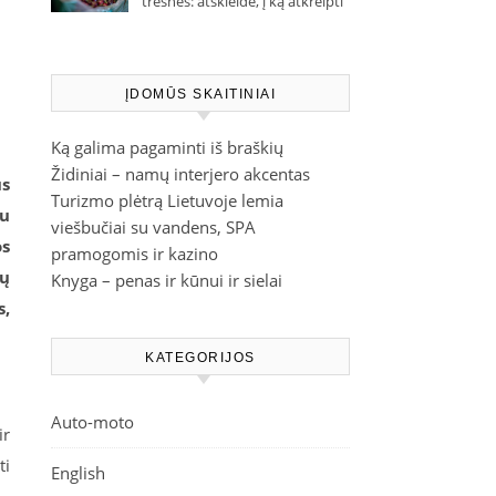
trešnes: atskleidė, į ką atkreipti
dėmesį parduotuvėje
ĮDOMŪS SKAITINIAI
Ką galima pagaminti iš braškių
Židiniai – namų interjero akcentas
us
Turizmo plėtrą Lietuvoje lemia
au
viešbučiai su vandens, SPA
os
pramogomis ir kazino
ių
Knyga – penas ir kūnui ir sielai
s,
KATEGORIJOS
Auto-moto
ir
ti
English