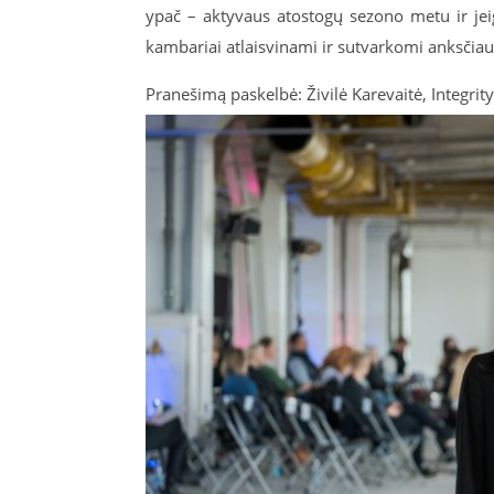
ypač – aktyvaus atostogų sezono metu ir jeig
kambariai atlaisvinami ir sutvarkomi anksčiau, t
Pranešimą paskelbė: Živilė Karevaitė, Integrit