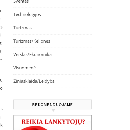
Šventės
tų
Technologijos
ai
ės
Turizmas
i,
Turizmas/Kelionės
ti
s,
Verslas/Ekonomika
 –
Visuomenė
tų
Žiniasklaida/Leidyba
po
REKOMENDUOJAME
us
u:
ik