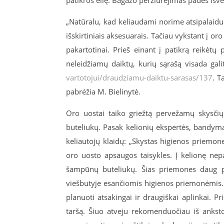
patikros eilę. Bagažo peržiūrėjimas padės išve
„Natūralu, kad keliaudami norime atsipalaiduot
išskirtiniais aksesuarais. Tačiau vykstant į or
pakartotinai. Prieš einant į patikrą reikėtų 
neleidžiamų daiktų, kurių sąrašą visada galit
vartotojui/draudziamu-daiktu-sarasas/137
. T
pabrėžia M. Bielinytė.
Oro uostai taiko griežtą pervežamų skysčių 
buteliukų. Pasak kelionių ekspertės, bandyma
keliautojų klaidų: „Skystas higienos priemone
oro uosto apsaugos taisykles. Į kelionę nep
šampūnų buteliukų. Šias priemones daug pap
viešbutyje esančiomis higienos priemonėmis
planuoti atsakingai ir draugiškai aplinkai. 
taršą. Šiuo atveju rekomenduočiau iš anksto 