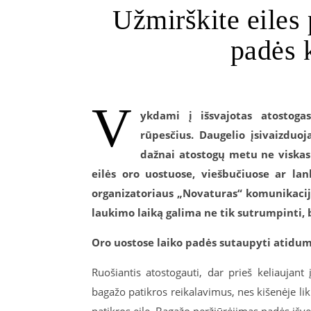
Užmirškite eiles 
padės k
V
ykdami į išsvajotas atostogas
rūpesčius. Daugelio įsivaizduo
dažnai atostogų metu ne viskas 
eilės oro uostuose, viešbučiuose ar lank
organizatoriaus „Novaturas“ komunikacijo
laukimo laiką galima ne tik sutrumpinti, be
Oro uostose laiko padės sutaupyti atidu
Ruošiantis atostogauti, dar prieš keliaujant
bagažo patikros reikalavimus, nes kišenėje lik