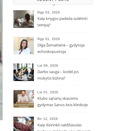
Rgp 03, 2026
Kaip knygos padeda sulėtinti
tempą?
Rgp 01, 2026
Olga Žemaitienė – gydytoja
echoskopuotoja
Lie 09, 2026
Darbo sauga – kodėl jos
mokytis būtina?
Lie 01, 2026
Klubo sąnarių skausmo
gydymas Sanus Axis klinikoje
Bir 12, 2026
Kaip išsirinkti saldžiausias