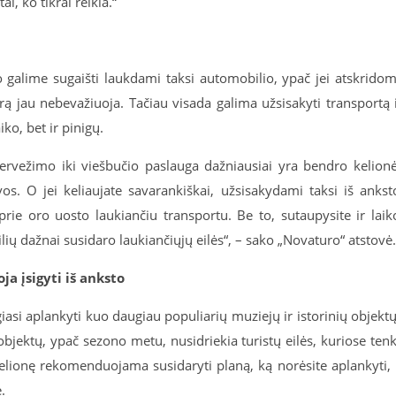
i, ko tikrai reikia.“
ko galime sugaišti laukdami taksi automobilio, ypač jei atskrido
trą jau nebevažiuoja. Tačiau visada galima užsisakyti transportą 
iko, bet ir pinigų.
 pervežimo iki viešbučio paslauga dažniausiai yra bendro kelion
vos. O jei keliaujate savarankiškai, užsisakydami taksi iš ankst
rie oro uosto laukiančiu transportu. Be to, sutaupysite ir laik
ių dažnai susidaro laukiančiųjų eilės“, – sako „Novaturo“ atstovė.
ja įsigyti iš anksto
asi aplankyti kuo daugiau populiarių muziejų ir istorinių objektų
objektų, ypač sezono metu, nusidriekia turistų eilės, kuriose ten
kelionę rekomenduojama susidaryti planą, ką norėsite aplankyti, 
.