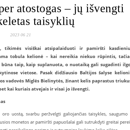
per atostogas – jų išvengti
eletas taisyklių
2023 06 21
, tikimės visiškai atsipalaiduoti ir pamiršti kasdieni
jama tobula kelionė – kai nereikia niekuo rūpintis, tači
būna taip, kaip suplanuota, o nuotaiką gali sugadinti ilg
ytinose vietose. Pasak didžiausio Baltijos šalyse kelion
s vadovės Miglės Bielinytės, žinant kelis paprastus triuku
t kai kuriais atvejais ir visai jo išvengti.
mas
 į oro uostą, svarbu peržvelgti galiojančias taisykles, saugumo 
usios monetos ar pamiršti papuošalai gali sutrukdyti greitai perei