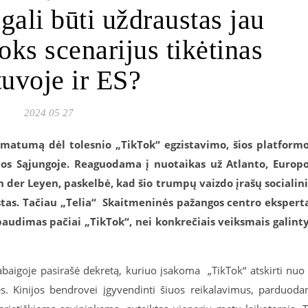
ali būti uždraustas jau
oks scenarijus tikėtinas
tuvoje ir ES?
2024 05 27
timatumą dėl tolesnio „TikTok“ egzistavimo, šios platform
pos Sąjungoje. Reaguodama į nuotaikas už Atlanto, Europ
n der Leyen, paskelbė, kad šio trumpų vaizdo įrašų socialin
tas. Tačiau „Telia“ Skaitmeninės pažangos centro ekspert
paudimas pačiai „TikTok“, nei konkrečiais veiksmais galint
baigoje pasirašė dekretą, kuriuo įsakoma „TikTok“ atskirti nuo 
s. Kinijos bendrovei įgyvendinti šiuos reikalavimus, parduoda