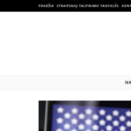
PRADŽIA
STRAIPSNIŲ TALPINIMO TAISYKLĖS
KONT
N