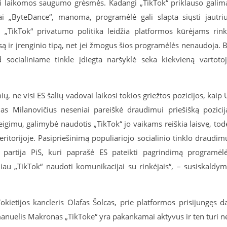
ai laikomos saugumo grėsmės. Kadangi „TikTok“ priklauso galim
siai „ByteDance“, manoma, programėlė gali slapta siųsti jautri
 „TikTok“ privatumo politika leidžia platformos kūrėjams rink
są ir įrenginio tipą, net jei žmogus šios programėlės nenaudoja. 
socialiniame tinkle įdiegta naršyklė seka kiekvieną vartoto
ų, ne visi ES šalių vadovai laikosi tokios griežtos pozicijos, kaip 
as Milanovičius neseniai pareiškė draudimui priešišką pozicij
teigimu, galimybė naudotis „TikTok“ jo vaikams reiškia laisvę, tod
eritorijoje. Pasipriešinimą populiariojo socialinio tinklo draudim
ji partija PiS, kuri paprašė ES pateikti pagrindimą programėl
au „TikTok“ naudoti komunikacijai su rinkėjais“, – susiskaldy
okietijos kancleris Olafas Šolcas, prie platformos prisijungęs d
anuelis Makronas „TikToke“ yra pakankamai aktyvus ir ten turi n