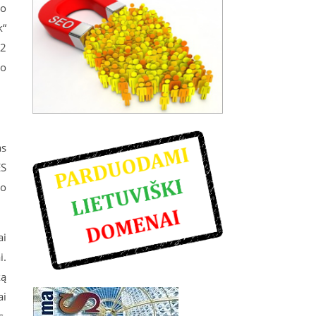
ko
k“
,2
mo
as
ES
ko
ai
i.
ką
ai