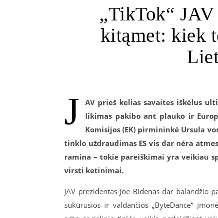
„TikTok“ JAV g
kitąmet: kiek t
Lie
J
AV prieš kelias savaites iškėlus ul
likimas pakibo ant plauko ir Euro
Komisijos (EK) pirmininkė Ursula vo
tinklo uždraudimas ES vis dar nėra atmes
ramina – tokie pareiškimai yra veikiau s
virsti ketinimai.
JAV prezidentas Joe Bidenas dar balandžio pa
sukūrusios ir valdančios „ByteDance“ įmonė