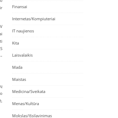
To
Finansai
ir
Internetas/Kompiuteriai
AV
IT naujienos
ai
ti
Kita
ES
Laisvalaikis
 –
Mada
Maistas
ių
Medicina/Sveikata
 o
ė,
Menas/Kultūra
Mokslas/Išsilavinimas