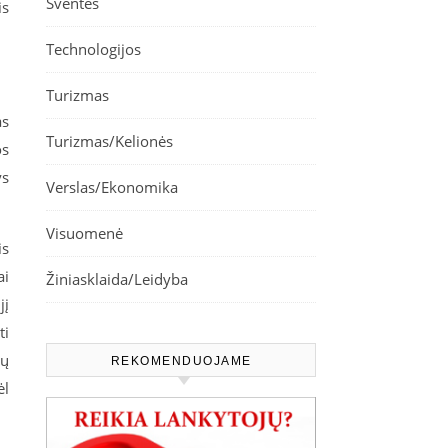
Šventės
is
Technologijos
Turizmas
as
Turizmas/Kelionės
os
ys
Verslas/Ekonomika
Visuomenė
is
ai
Žiniasklaida/Leidyba
jį
ti
jų
REKOMENDUOJAME
ėl