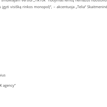
ai, smulkiajam verslui „TikTok“ ribojimas lemtų nemažus nuostoliu
 įgyti visišką rinkos monopolį“, – akcentuoja „Telia“ Skaitmenin
nius
NK agency“