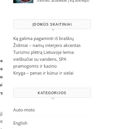
trešnes: atskleidė, į ką atkreipti
dėmesį parduotuvėje
ĮDOMŪS SKAITINIAI
Ką galima pagaminti iš braškių
Židiniai – namų interjero akcentas
Turizmo plėtrą Lietuvoje lemia
viešbučiai su vandens, SPA
os
pramogomis ir kazino
os
Knyga – penas ir kūnui ir sielai
io
ai
ys
KATEGORIJOS
Auto-moto
jį
nt
English