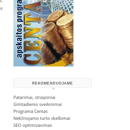
s,
ės
REKOMENDUOJAME
Patarimai, straipsniai
Gimtadienio sveikinimai
Programa Centas
Nekilnojamo turto skelbimai
SEO optimizavimas