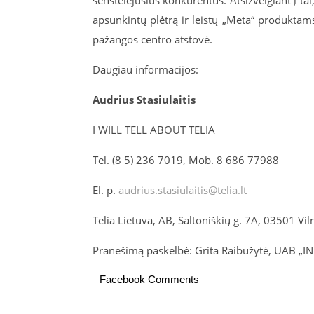
senstelėjusius konkurentus. Atsižvelgiant į t
apsunkintų plėtrą ir leistų „Meta“ produktams
pažangos centro atstovė.
Daugiau informacijos:
Audrius Stasiulaitis
I WILL TELL ABOUT TELIA
Tel. (8 5) 236 7019, Mob. 8 686 77988
El. p.
audrius.stasiulaitis@telia.lt
Telia Lietuva, AB, Saltoniškių g. 7A, 03501 Vil
Pranešimą paskelbė: Grita Raibužytė, UAB „I
Facebook Comments