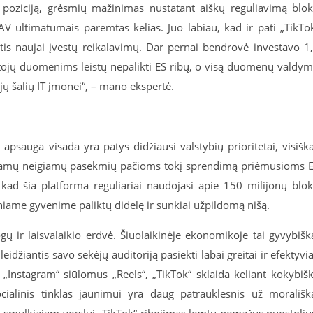
 poziciją, grėsmių mažinimas nustatant aiškų reguliavimą blo
AV ultimatumais paremtas kelias. Juo labiau, kad ir pati „TikTo
tis naujai įvestų reikalavimų. Dar pernai bendrovė investavo 1
rtotojų duomenims leistų nepalikti ES ribų, o visą duomenų valdy
ųjų šalių IT įmonei“, – mano ekspertė.
sauga visada yra patys didžiausi valstybių prioritetai, visišk
opiamų neigiamų pasekmių pačioms tokį sprendimą priėmusioms 
kad šia platforma reguliariai naudojasi apie 150 milijonų blo
iniame gyvenime paliktų didelę ir sunkiai užpildomą nišą.
gų ir laisvalaikio erdvė. Šiuolaikinėje ekonomikoje tai gyvybišk
džiantis savo sekėjų auditoriją pasiekti labai greitai ir efektyvia
„Instagram“ siūlomus „Reels“, „TikTok“ sklaida keliant kokybiš
cialinis tinklas jaunimui yra daug patrauklesnis už morališk