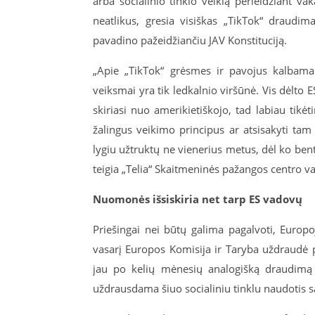
arba socialinio tinklo veiklą perleidžiant va
neatlikus, gresia visiškas „TikTok“ draudi
pavadino pažeidžiančiu JAV Konstituciją.
„Apie „TikTok“ grėsmes ir pavojus kalbama 
veiksmai yra tik ledkalnio viršūnė. Vis dėlto E
skiriasi nuo amerikietiškojo, tad labiau tikė
žalingus veikimo principus ar atsisakyti tam
lygiu užtruktų ne vienerius metus, dėl ko be
teigia „Telia“ Skaitmeninės pažangos centro v
Nuomonės išsiskiria net tarp ES vadovų
Priešingai nei būtų galima pagalvoti, Europo
vasarį Europos Komisija ir Taryba uždraudė p
jau po kelių mėnesių analogišką draudimą 
uždrausdama šiuo socialiniu tinklu naudotis 