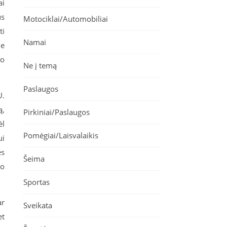
ai
us
Motociklai/Automobiliai
ti
Namai
Be
jo
Ne į temą
Paslaugos
U.
ą,
Pirkiniai/Paslaugos
ėl
Pomėgiai/Laisvalaikis
ui
ės
Šeima
mo
Sportas
ar
Sveikata
et