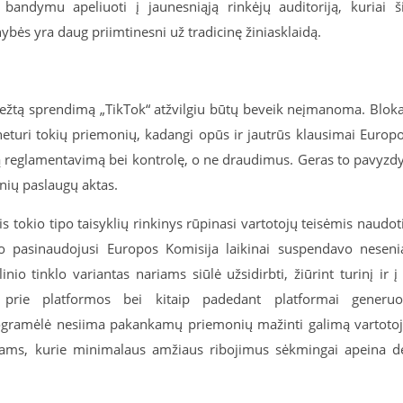
 bandymu apeliuoti į jaunesniąją rinkėjų auditoriją, kuriai š
s yra daug priimtinesni už tradicinę žiniasklaidą.
 griežtą sprendimą „TikTok“ atžvilgiu būtų beveik neįmanoma. Blok
 neturi tokių priemonių, kadangi opūs ir jautrūs klausimai Europ
tą reglamentavimą bei kontrolę, o ne draudimus. Geras to pavyzd
inių paslaugų aktas.
s tokio tipo taisyklių rinkinys rūpinasi vartotojų teisėmis naudot
juo pasinaudojusi Europos Komisija laikinai suspendavo neseni
linio tinklo variantas nariams siūlė užsidirbti, žiūrint turinį ir į 
i prie platformos bei kitaip padedant platformai generuo
rogramėlė nesiima pakankamų priemonių mažinti galimą vartoto
ikams, kurie minimalaus amžiaus ribojimus sėkmingai apeina d