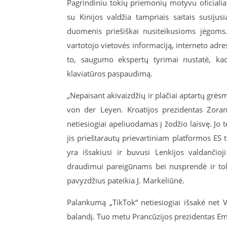
Pagrindiniu tokių priemonių motyvu oficiali
su Kinijos valdžia tampriais saitais susiju
duomenis priešiškai nusiteikusioms jėgoms.
vartotojo vietovės informaciją, interneto adre
to, saugumo ekspertų tyrimai nustatė, kad 
klaviatūros paspaudimą.
„Nepaisant akivaizdžių ir plačiai aptartų grėsmi
von der Leyen. Kroatijos prezidentas Zoran
netiesiogiai apeliuodamas į žodžio laisvę. Jo 
jis prieštarautų prievartiniam platformos ES t
yra išsakiusi ir buvusi Lenkijos valdančio
draudimui pareigūnams bei nusprendė ir toli
pavyzdžius pateikia J. Markeliūnė.
Palankumą „TikTok“ netiesiogiai išsakė net V
balandį. Tuo metu Prancūzijos prezidentas Em