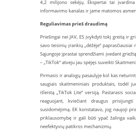
4,2 milijono sekėjų. Ekspertai tai įvardina
informavimo kanalas ir jame matomos asmenybė
Reguliavimas prieš draudimą
Priešingai nei JAV, ES įvykdyti tokį greitą ir
savo teisinių įrankių „dėžėje“ paprasčiausiai
Sąjungoje įprastai sprendžiami įvedant griež
– „TikTok“ atveju jau spėjęs suveikti Skaitmen
Pirmasis ir analogų pasaulyje kol kas neturinti
saugiais skaitmeniniais produktais, todėl 
išleistą „TikTok Lite“ versiją. Pastarasis socia
reaguojant, kviečiant draugus prisijungt
susidomėjimą. EK konstatavo, jog naujoji p
priklausomybę ir gali būti ypač žalinga va
neefektyvių patikros mechanizmų.