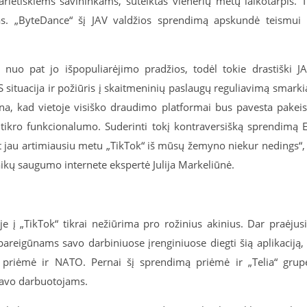
karietiškiems savininkams, suteiktas vienerių metų laikotarpis. 
mas. „ByteDance“ šį JAV valdžios sprendimą apskundė teismui 
nuo pat jo išpopuliarėjimo pradžios, todėl tokie drastiški J
S situacija ir požiūris į skaitmeninių paslaugų reguliavimą smarki
tina, kad vietoje visiško draudimo platformai bus pavesta pakeis
 tikro funkcionalumo. Suderinti tokį kontraversišką sprendimą 
nt jau artimiausiu metu „TikTok“ iš mūsų žemyno niekur nedings“,
aikų saugumo internete ekspertė Julija Markeliūnė.
je į „TikTok“ tikrai nežiūrima pro rožinius akinius. Dar praėjus
areigūnams savo darbiniuose įrenginiuose diegti šią aplikaciją,
priėmė ir NATO. Pernai šį sprendimą priėmė ir „Telia“ grup
savo darbuotojams.