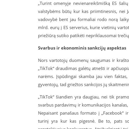
„Turint omenyje nevienareikšmišką ES šalių
valstybėms būtų kur kas priimtinesnis, nei J
vadovybė bent jau formaliai rodo norą laiky
mlrd. eurų į ES serverius, kurie vietinių va
priežiūrą sutiko patikėti nepriklausomai treči
Svarbus ir ekonominis sankcijų aspektas
Nors vartotojų duomenų saugumas ir krašto ap
„TikTok“ draudimas galėtų atnešti ir apčiu
narėms. Įspūdingai skamba jau vien faktas, 
gyventojų, tad griežtos sankcijos jų skaitmen
„TikTok“ šiandien yra daugiau, nei tik pramo
svarbus pardavimų ir komunikacijos kanalas, lei
Nepaisant panašaus formato į „Facebook“ ir 
turinį yra kur kas pigesnė. Be to, pats so