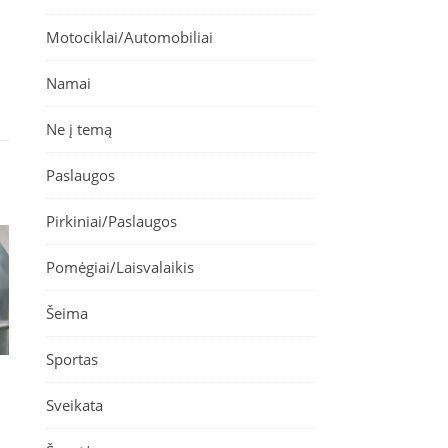
Motociklai/Automobiliai
Namai
Ne į temą
Paslaugos
Pirkiniai/Paslaugos
Pomėgiai/Laisvalaikis
Šeima
Sportas
Sveikata