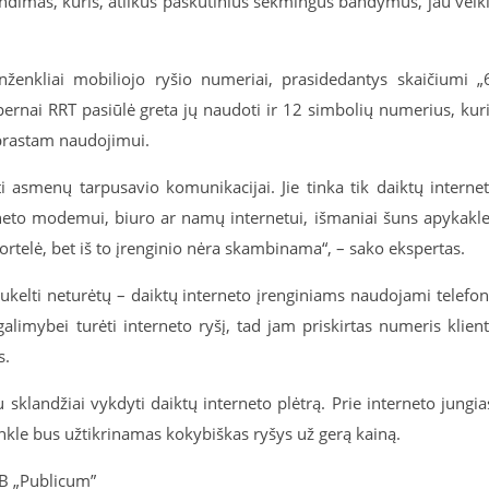
dimas, kuris, atlikus paskutinius sėkmingus bandymus, jau veik
tuonženkliai mobiliojo ryšio numeriai, prasidedantys skaičiumi „
 pernai RRT pasiūlė greta jų naudoti ir 12 simbolių numerius, kur
 įprastam naudojimui.
ti asmenų tarpusavio komunikacijai. Jie tinka tik daiktų interne
eto modemui, biuro ar namų internetui, išmaniai šuns apykakle
ortelė, bet iš to įrenginio nėra skambinama“, – sako ekspertas.
ukelti neturėtų – daiktų interneto įrenginiams naudojami telefo
 galimybei turėti interneto ryšį, tad jam priskirtas numeris klien
s.
u sklandžiai vykdyti daiktų interneto plėtrą. Prie interneto jungia
inkle bus užtikrinamas kokybiškas ryšys už gerą kainą.
AB „Publicum”