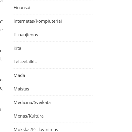
ia
Finansai
Internetas/Kompiuteriai
6“
ie
IT naujienos
Kita
to
i,
Laisvalaikis
Mada
no
tų
Maistas
Medicina/Sveikata
si
Menas/Kultūra
Mokslas/Išsilavinimas