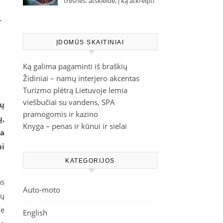
trešnes: atskleidė, į ką atkreipti
i
dėmesį parduotuvėje
ĮDOMŪS SKAITINIAI
Ką galima pagaminti iš braškių
Židiniai – namų interjero akcentas
Turizmo plėtrą Lietuvoje lemia
viešbučiai su vandens, SPA
ių
pramogomis ir kazino
ų,
Knyga – penas ir kūnui ir sielai
ba
mi
KATEGORIJOS
as
Auto-moto
ių
me
English