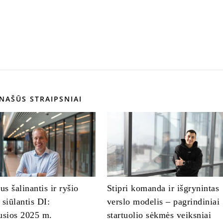
NAŠŪS STRAIPSNIAI
s šalinantis ir ryšio
Stipri komanda ir išgrynintas
 siūlantis DI:
verslo modelis – pagrindiniai
usios 2025 m.
startuolio sėkmės veiksniai