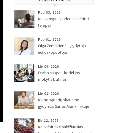
Rgp 03, 2026
Kaip knygos padeda sulėtinti
tempą?
Rgp 01, 2026
Olga Žemaitienė – gydytoja
echoskopuotoja
Lie 09, 2026
Darbo sauga – kodėl jos
mokytis būtina?
Lie 01, 2026
Klubo sąnarių skausmo
gydymas Sanus Axis klinikoje
Bir 12, 2026
Kaip išsirinkti saldžiausias