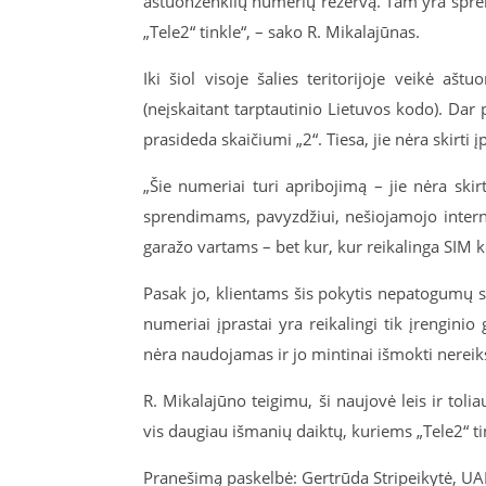
aštuonženklių numerių rezervą. Tam yra spren
„Tele2“ tinkle“, – sako R. Mikalajūnas.
Iki šiol visoje šalies teritorijoje veikė aš
(neįskaitant tarptautinio Lietuvos kodo). Dar
prasideda skaičiumi „2“. Tiesa, jie nėra skirti
„Šie numeriai turi apribojimą – jie nėra skir
sprendimams, pavyzdžiui, nešiojamojo intern
garažo vartams – bet kur, kur reikalinga SIM k
Pasak jo, klientams šis pokytis nepatogumų s
numeriai įprastai yra reikalingi tik įrenginio
nėra naudojamas ir jo mintinai išmokti nereik
R. Mikalajūno teigimu, ši naujovė leis ir tolia
vis daugiau išmanių daiktų, kuriems „Tele2“ t
Pranešimą paskelbė: Gertrūda Stripeikytė, U