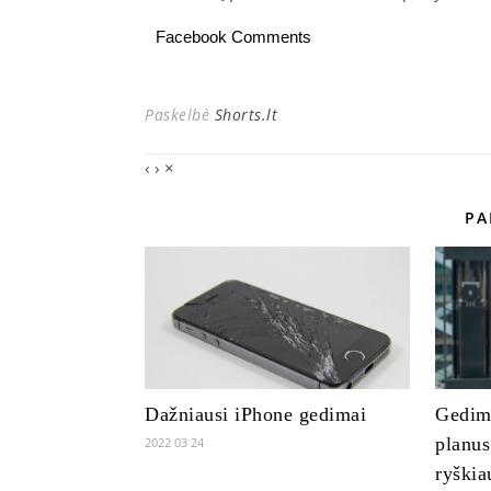
Facebook Comments
Paskelbė
Shorts.lt
‹
›
×
PA
Dažniausi iPhone gedimai
Gedimu
planus
2022 03 24
ryškia