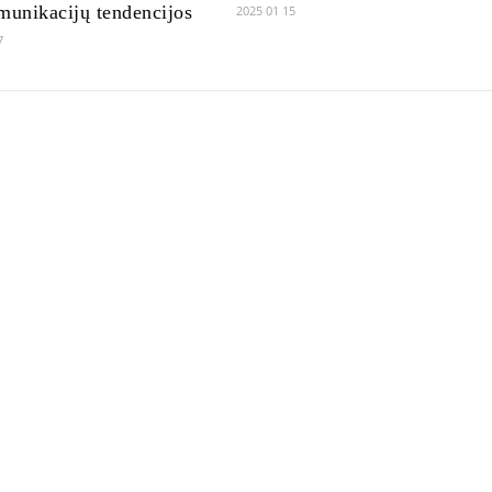
munikacijų tendencijos
2025 01 15
7