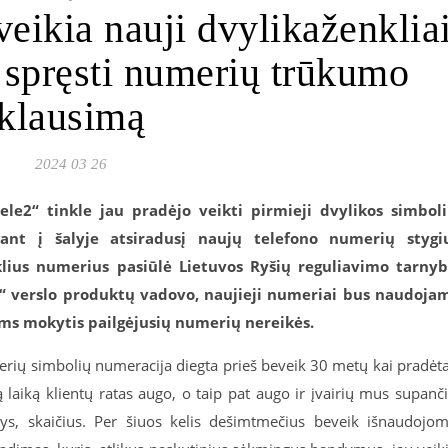
veikia nauji dvylikaženklia
 spręsti numerių trūkumo
klausimą
2024 03 26
Tele2“ tinkle jau pradėjo veikti pirmieji dvylikos simbol
iant į šalyje atsiradusį naujų telefono numerių stygi
lius numerius pasiūlė Lietuvos Ryšių reguliavimo tarny
“ verslo produktų vadovo, naujieji numeriai bus naudoja
ams mokytis pailgėjusių numerių nereikės.
merių simbolių numeracija diegta prieš beveik 30 metų kai pradėt
 laiką klientų ratas augo, o taip pat augo ir įvairių mus supanč
yšys, skaičius. Per šiuos kelis dešimtmečius beveik išnaudojo