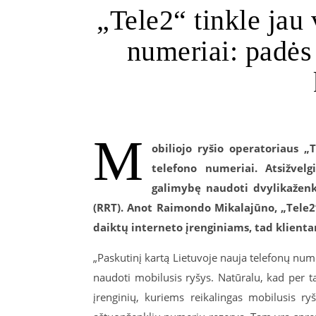
„Tele2“ tinkle jau 
numeriai: padės
M
obiliojo ryšio operatoriaus „
telefono numeriai. Atsižvelg
galimybę naudoti dvylikaženk
(RRT). Anot Raimondo Mikalajūno, „Tele2
daiktų interneto įrenginiams, tad klient
„Paskutinį kartą Lietuvoje nauja telefonų nu
naudoti mobilusis ryšys. Natūralu, kad per tą
įrenginių, kuriems reikalingas mobilusis r