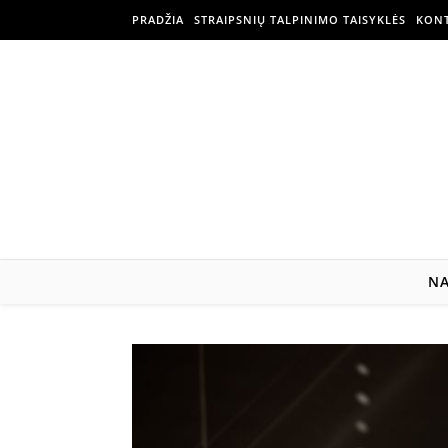
PRADŽIA
STRAIPSNIŲ TALPINIMO TAISYKLĖS
KONT
N