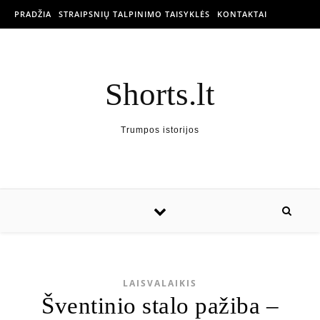
PRADŽIA
STRAIPSNIŲ TALPINIMO TAISYKLĖS
KONTAKTAI
Shorts.lt
Trumpos istorijos
LAISVALAIKIS
Šventinio stalo pažiba –