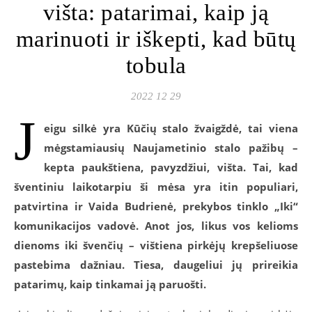
višta: patarimai, kaip ją
marinuoti ir iškepti, kad būtų
tobula
2022 12 29
J
eigu silkė yra Kūčių stalo žvaigždė, tai viena
mėgstamiausių Naujametinio stalo pažibų –
kepta paukštiena, pavyzdžiui, višta. Tai, kad
šventiniu laikotarpiu ši mėsa yra itin populiari,
patvirtina ir Vaida Budrienė, prekybos tinklo „Iki“
komunikacijos vadovė. Anot jos, likus vos kelioms
dienoms iki švenčių – vištiena pirkėjų krepšeliuose
pastebima dažniau. Tiesa, daugeliui jų prireikia
patarimų, kaip tinkamai ją paruošti.