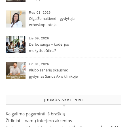
Rgp 01, 2026
Olga Žemaitienė – gydytoja
echoskopuotoja
Lie 09, 2026
Darbo sauga – kodėl jos
mokytis būtina?
Lie 01, 2026
Klubo sąnarių skausmo
gydymas Sanus Axis klinikoje
ĮDOMŪS SKAITINIAI
Ką galima pagaminti iš braškių
Židiniai – namų interjero akcentas