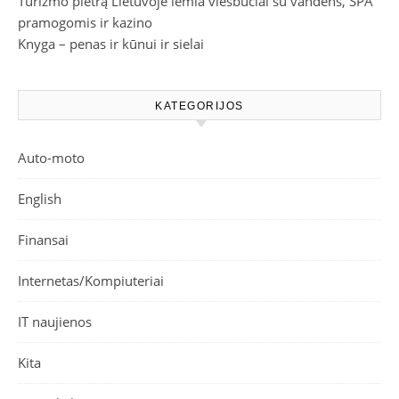
Turizmo plėtrą Lietuvoje lemia viešbučiai su vandens, SPA
pramogomis ir kazino
Knyga – penas ir kūnui ir sielai
KATEGORIJOS
Auto-moto
English
Finansai
Internetas/Kompiuteriai
IT naujienos
Kita