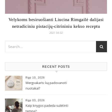
Velykoms besiruošianti Liucina Rimgailė dalijasi
netradiciniu pistacijų-citrininiu kekso receptu
2021 04 02
RECENT POSTS
Rgp 10, 2026
Mergvakaris: ką padovanoti
nuotakai?
Rgp 03, 2026
Kaip knygos padeda sulėtinti
tempą?