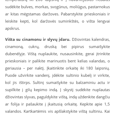
sudėkite bulves, morkas, svogūnus, moliūgus, pastarnokus
ar kitas mėgstamas daržoves. Pabarstykite prieskoniais ir
leiskite kepti, kol daržovės suminkštės, o višta lengvai
apskrus.
Višta su cinamonu ir slyvų įdaru.
Džiovintas kalendras,
cinamoną, cukrų, druską bei pipirus sumaišykite
dubenėlyje. Vištą nuplaukite, nusausinkite, gerai įtrinkite
prieskoniais ir palikite marinuotis bent kelias valandas, o
geriausia – per naktį. Įkaitinkite orkaitę iki 180 laipsnių.
Puode užvirkite vandenį, įdėkite sultinio kubelį ir virkite,
kol jis ištirps. Sultinį sumaišykite su balzaminiu actu ir
supilkite į gilų kepimo indą. Į skystį sudėkite nuplautas
džiovintas slyvas, paguldykite vištą, indą uždenkite dangčiu
ar folija ir pašaukite į įkaitusią orkaitę. Kepkite apie 1,5
valandos. Kartkartėmis vis apšlakstykite vištą sultiniu. Kai