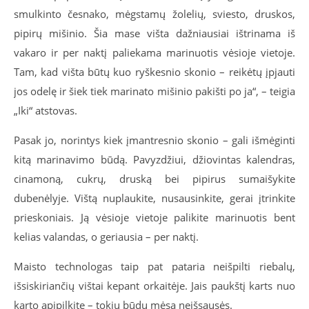
smulkinto česnako, mėgstamų žolelių, sviesto, druskos,
pipirų mišinio. Šia mase višta dažniausiai ištrinama iš
vakaro ir per naktį paliekama marinuotis vėsioje vietoje.
Tam, kad višta būtų kuo ryškesnio skonio – reikėtų įpjauti
jos odelę ir šiek tiek marinato mišinio pakišti po ja“, – teigia
„Iki“ atstovas.
Pasak jo, norintys kiek įmantresnio skonio – gali išmėginti
kitą marinavimo būdą. Pavyzdžiui, džiovintas kalendras,
cinamoną, cukrų, druską bei pipirus sumaišykite
dubenėlyje. Vištą nuplaukite, nusausinkite, gerai įtrinkite
prieskoniais. Ją vėsioje vietoje palikite marinuotis bent
kelias valandas, o geriausia – per naktį.
Maisto technologas taip pat pataria neišpilti riebalų,
išsiskiriančių vištai kepant orkaitėje. Jais paukštį karts nuo
karto apipilkite – tokiu būdu mėsa neišsausės.