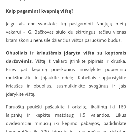
Kaip pagaminti kvapnią vištą?
Jeigu vis dar svarstote, ką pasigaminti Naujųjų metų
vakarui – G. Bačkovas siūlo du skirtingus, tačiau vienas
kitam skoniu nenusileidžiančius vištos paruošimo būdus.
Obuoliais ir kriaušėmis įdaryta višta su keptomis
daržovėmis.
Vištą iš vakaro įtrinkite pipirais ir druska.
Prieš pat kepimą prieskonius nuvalykite popieriniu
rankšluosčiu ir įpjaukite odelę. Kubeliais supjaustykite
kriaušes ir obuolius, susmulkinkite svogūnus ir jais
įdarykite vištą.
Paruoštą paukštį pašaukite į orkaitę, įkaitintą iki 160
laipsnių ir kepkite maždaug 1,5 valandos. Likus
dvidešimčiai minučių iki kepimo pabaigos, padidinkite
temperatūrą iki 200 laipsnių ir į nuvarvėjusius riebalus