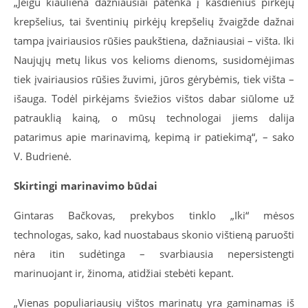
„Jeigu kiauliena dažniausiai patenka į kasdienius pirkėjų
krepšelius, tai šventinių pirkėjų krepšelių žvaigžde dažnai
tampa įvairiausios rūšies paukštiena, dažniausiai – višta. Iki
Naujųjų metų likus vos kelioms dienoms, susidomėjimas
tiek įvairiausios rūšies žuvimi, jūros gėrybėmis, tiek višta –
išauga. Todėl pirkėjams šviežios vištos dabar siūlome už
patrauklią kainą, o mūsų technologai jiems dalija
patarimus apie marinavimą, kepimą ir patiekimą“, – sako
V. Budrienė.
Skirtingi marinavimo būdai
Gintaras Bačkovas, prekybos tinklo „Iki“ mėsos
technologas, sako, kad nuostabaus skonio vištieną paruošti
nėra itin sudėtinga – svarbiausia nepersistengti
marinuojant ir, žinoma, atidžiai stebėti kepant.
„Vienas populiariausių vištos marinatų yra gaminamas iš