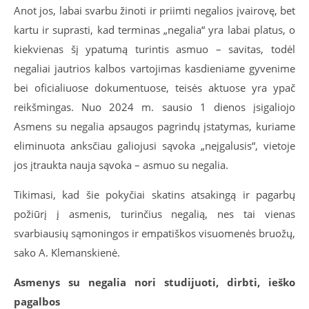
Anot jos, labai svarbu žinoti ir priimti negalios įvairovę, bet
kartu ir suprasti, kad terminas „negalia“ yra labai platus, o
kiekvienas šį ypatumą turintis asmuo – savitas, todėl
negaliai jautrios kalbos vartojimas kasdieniame gyvenime
bei oficialiuose dokumentuose, teisės aktuose yra ypač
reikšmingas. Nuo 2024 m. sausio 1 dienos įsigaliojo
Asmens su negalia apsaugos pagrindų įstatymas, kuriame
eliminuota anksčiau galiojusi sąvoka „neįgalusis“, vietoje
jos įtraukta nauja sąvoka – asmuo su negalia.
Tikimasi, kad šie pokyčiai skatins atsakingą ir pagarbų
požiūrį į asmenis, turinčius negalią, nes tai vienas
svarbiausių sąmoningos ir empatiškos visuomenės bruožų,
sako A. Klemanskienė.
Asmenys su negalia nori studijuoti, dirbti, ieško
pagalbos