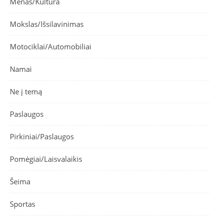
Menas/Kultūra
Mokslas/Išsilavinimas
Motociklai/Automobiliai
Namai
Ne į temą
Paslaugos
Pirkiniai/Paslaugos
Pomėgiai/Laisvalaikis
Šeima
Sportas