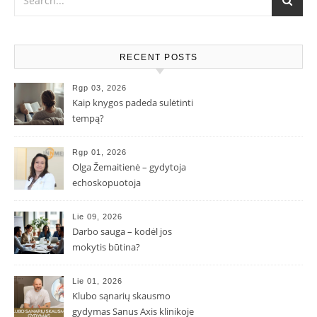
RECENT POSTS
Rgp 03, 2026
Kaip knygos padeda sulėtinti
tempą?
Rgp 01, 2026
Olga Žemaitienė – gydytoja
echoskopuotoja
Lie 09, 2026
Darbo sauga – kodėl jos
mokytis būtina?
Lie 01, 2026
Klubo sąnarių skausmo
gydymas Sanus Axis klinikoje