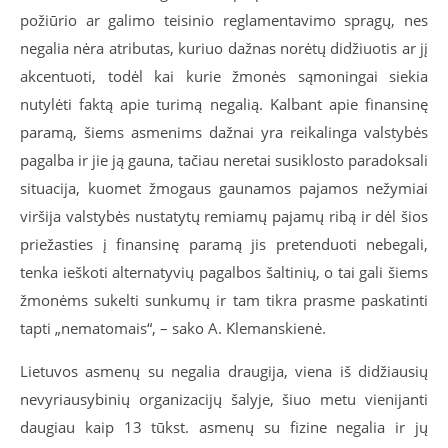
požiūrio ar galimo teisinio reglamentavimo spragų, nes
negalia nėra atributas, kuriuo dažnas norėtų didžiuotis ar jį
akcentuoti, todėl kai kurie žmonės sąmoningai siekia
nutylėti faktą apie turimą negalią. Kalbant apie finansinę
paramą, šiems asmenims dažnai yra reikalinga valstybės
pagalba ir jie ją gauna, tačiau neretai susiklosto paradoksali
situacija, kuomet žmogaus gaunamos pajamos nežymiai
viršija valstybės nustatytų remiamų pajamų ribą ir dėl šios
priežasties į finansinę paramą jis pretenduoti nebegali,
tenka ieškoti alternatyvių pagalbos šaltinių, o tai gali šiems
žmonėms sukelti sunkumų ir tam tikra prasme paskatinti
tapti „nematomais“, – sako A. Klemanskienė.
Lietuvos asmenų su negalia draugija, viena iš didžiausių
nevyriausybinių organizacijų šalyje, šiuo metu vienijanti
daugiau kaip 13 tūkst. asmenų su fizine negalia ir jų