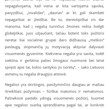
nepagalvojama, kad viena ar kita vartojama sąvoka,
pavyzdžiui, „invalidas“, „daunas“ ar kt. gali skambėti
nepagarbiai ar įžeidžiai. Be to, stereotipiškai vis dar
manoma, kad į negalią turinčius žmones reikia žvelgti
globėjiškai, juos užjaučiant, tačiau būtent toks požiūris
neretai šiai socialinei grupei daro didžiausią „meškos“
paslaugą, slopinančią jų motyvaciją aktyviai dalyvauti
visuomenės gyvenime. Kiekviena negalia yra savita, todėl
siektina ir gerbtina paties žmogaus nuomonė bei teisė
spręsti apie tai, kokio santykio jis norėtų“, – sako Lietuvos
asmenų su negalia draugijos atstovė.
Negalios yra skirtingos, pasižyminčios daugiau ar mažiau
išreikštais požymiais – fiziškai matomos ir nematomos.
Pašnekovė pastebi ydingą visuomenės požiūrį, kuomet
apie negalios svarbą sprendžiama pagal tai, ar konkreti