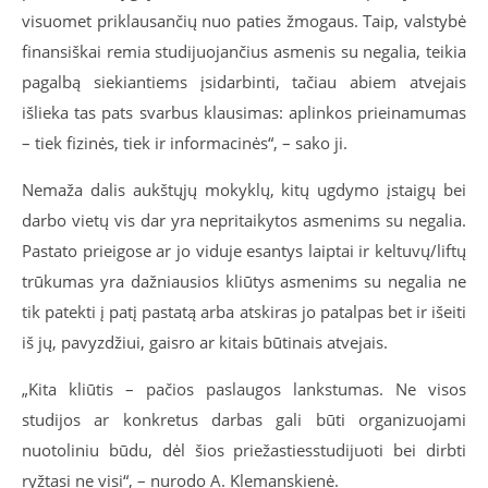
visuomet priklausančių nuo paties žmogaus. Taip, valstybė
finansiškai remia studijuojančius asmenis su negalia, teikia
pagalbą siekiantiems įsidarbinti, tačiau abiem atvejais
išlieka tas pats svarbus klausimas: aplinkos prieinamumas
– tiek fizinės, tiek ir informacinės“, – sako ji.
Nemaža dalis aukštųjų mokyklų, kitų ugdymo įstaigų bei
darbo vietų vis dar yra nepritaikytos asmenims su negalia.
Pastato prieigose ar jo viduje esantys laiptai ir keltuvų/liftų
trūkumas yra dažniausios kliūtys asmenims su negalia ne
tik patekti į patį pastatą arba atskiras jo patalpas bet ir išeiti
iš jų, pavyzdžiui, gaisro ar kitais būtinais atvejais.
„Kita kliūtis – pačios paslaugos lankstumas. Ne visos
studijos ar konkretus darbas gali būti organizuojami
nuotoliniu būdu, dėl šios priežasties
studijuoti bei dirbti
ryžtasi ne visi“, – nurodo A. Klemanskienė.