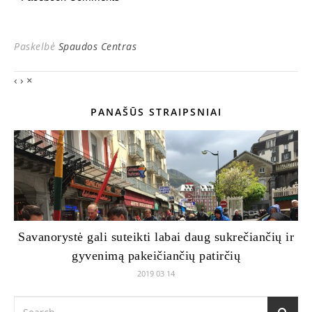
Paskelbė
Spaudos Centras
‹
›
×
PANAŠŪS STRAIPSNIAI
Savanorystė gali suteikti labai daug sukrečiančių ir
gyvenimą pakeičiančių patirčių
2019 03 14