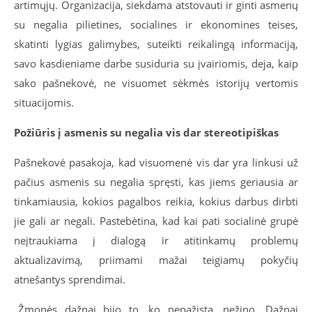
artimųjų. Organizacija, siekdama atstovauti ir ginti asmenų
su negalia pilietines, socialines ir ekonomines teises,
skatinti lygias galimybes, suteikti reikalingą informaciją,
savo kasdieniame darbe susiduria su įvairiomis, deja, kaip
sako pašnekovė, ne visuomet sėkmės istorijų vertomis
situacijomis.
Požiūris į asmenis su negalia vis dar stereotipiškas
Pašnekovė pasakoja, kad visuomenė vis dar yra linkusi už
pačius asmenis su negalia spręsti, kas jiems geriausia ar
tinkamiausia, kokios pagalbos reikia, kokius darbus dirbti
jie gali ar negali. Pastebėtina, kad kai pati socialinė grupė
neįtraukiama į dialogą ir atitinkamų problemų
aktualizavimą, priimami mažai teigiamų pokyčių
atnešantys sprendimai.
„Žmonės dažnai bijo to, ko nepažįsta, nežino. Dažnai