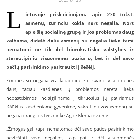
L
ietuvoje priskaičiuojama apie 230 tūkst.
asmenų, turinčių kokią nors negalią. Nors
apie šią socialinę grupę ir jos problemas daug
kalbama, didelė dalis asmenų su negalia lieka tarsi
nematomi ne tik dėl biurokratiško valstybės ir
stereotipinio visuomenės požiūrio, bet ir dėl savo
pačių pasirinkimo pasitraukti į šešėlį.
Žmonės su negalia yra labai didelė ir svarbi visuomenės
dalis, tačiau kasdienės jų problemos neretai lieka
nepastebimos, neįsigilinama į tikruosius jų patiriamus
iššūkius kasdieniame gyvenime, sako Lietuvos asmenų su
negalia draugijos teisininkė Agnė Klemanskienė.
„Žmogus gali tapti nematomas dėl savo paties pasirinkimo
neviešinti savo negalios, taip pat ir dėl visuomenės