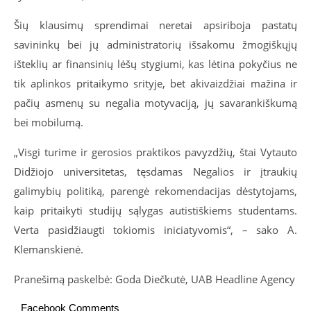
Šių klausimų sprendimai neretai apsiriboja pastatų
savininkų bei jų administratorių išsakomu žmogiškųjų
išteklių ar finansinių lėšų stygiumi, kas lėtina pokyčius ne
tik aplinkos pritaikymo srityje, bet akivaizdžiai mažina ir
pačių asmenų su negalia motyvaciją, jų savarankiškumą
bei mobilumą.
„Visgi turime ir gerosios praktikos pavyzdžių, štai Vytauto
Didžiojo universitetas, tęsdamas Negalios ir įtraukių
galimybių politiką, parengė rekomendacijas dėstytojams,
kaip pritaikyti studijų sąlygas autistiškiems studentams.
Verta pasidžiaugti tokiomis iniciatyvomis“, – sako A.
Klemanskienė.
Pranešimą paskelbė: Goda Diečkutė, UAB Headline Agency
Facebook Comments