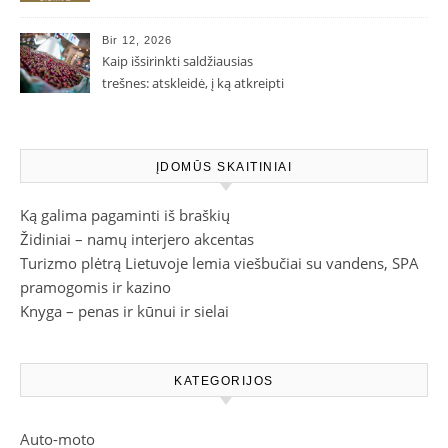
Bir 12, 2026
Kaip išsirinkti saldžiausias
trešnes: atskleidė, į ką atkreipti
dėmesį parduotuvėje
ĮDOMŪS SKAITINIAI
Ką galima pagaminti iš braškių
Židiniai – namų interjero akcentas
Turizmo plėtrą Lietuvoje lemia viešbučiai su vandens, SPA
pramogomis ir kazino
Knyga – penas ir kūnui ir sielai
KATEGORIJOS
Auto-moto