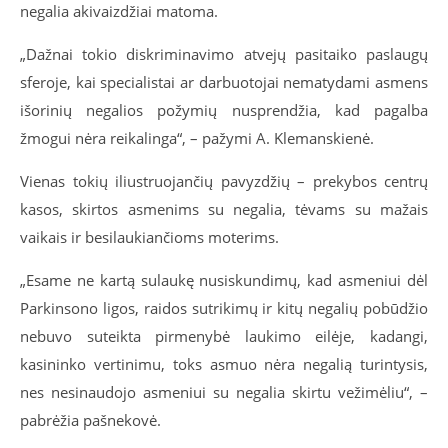
negalia akivaizdžiai matoma.
„Dažnai tokio diskriminavimo atvejų pasitaiko paslaugų
sferoje, kai specialistai ar darbuotojai nematydami asmens
išorinių negalios požymių nusprendžia, kad pagalba
žmogui nėra reikalinga“, – pažymi A. Klemanskienė.
Vienas tokių iliustruojančių pavyzdžių – prekybos centrų
kasos, skirtos asmenims su negalia, tėvams su mažais
vaikais ir besilaukiančioms moterims.
„Esame ne kartą sulaukę nusiskundimų, kad asmeniui dėl
Parkinsono ligos, raidos sutrikimų ir kitų negalių pobūdžio
nebuvo suteikta pirmenybė laukimo eilėje, kadangi,
kasininko vertinimu, toks asmuo nėra negalią turintysis,
nes nesinaudojo asmeniui su negalia skirtu vežimėliu“, –
pabrėžia pašnekovė.