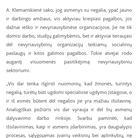
A. Klemanskienė sako, jog asmenys su negalia, ypač jauno
ir darbingo amžiaus, vis aktyviau kreipiasi pagalbos, jos
dažnai ieško ir nevyriausybinėse organizacijose. Jie ne tik
domisi darbo, studijų galimybėmis, bet ir aktyviai teiraujasi
dėl nevyriausybinių organizacijų teikiamų socialinių
paslaugų ir kitos galimos pagalbos. Tokie atvejai rodo
augantį visuomenės pasitikėjimą nevyriausybiniu
sektoriumi.
„Vis dar tenka išgirsti nuomonių, kad žmonės, turintys
negalią, turėtų būti ugdomi specialiose ugdymo įstaigose, o
ir iš esmės būtent dėl negalios jie yra mažiau išsilavinę.
Analogiškas požiūris vis dar vyrauja ir dėl šių asmenų
dalyvavimo darbo rinkoje. Svarbu paminėti, kad
išsilavinimas, kaip ir asmens įdarbinimas, yra daugialypis
procesas, sąlygojamas įvairių veiksnių bei aplinkybių, ne