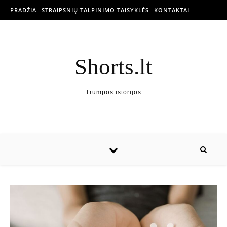
PRADŽIA
STRAIPSNIŲ TALPINIMO TAISYKLĖS
KONTAKTAI
Shorts.lt
Trumpos istorijos