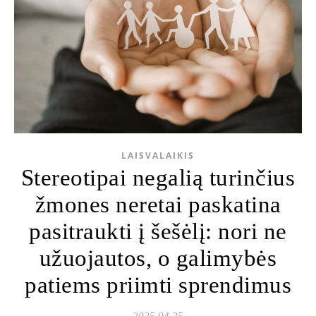
LAISVALAIKIS
Stereotipai negalią turinčius
žmones neretai paskatina
pasitraukti į šešėlį: nori ne
užuojautos, o galimybės
patiems priimti sprendimus
2025 04 25