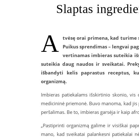
Slaptas ingredie
A
tvėsę orai primena, kad turime 
Puikus sprendimas – lengvai pag
vertinamas imbieras suteikia išs
suteikia daug naudos ir sveikatai. P
rek
išbandyti
kel
is
paprastus receptus, ku
organizmą
.
Imbieras patiekalams išskirtinio skonio, vis
medicininė priemonė. Buvo manoma, kad jis p
peršalimas. Be to, imbieras garsėja ir kaip afr
„Pastiprinti organizmą galime ir visiškai pa
mano, kad sveikatai palankesni patiekalai nė