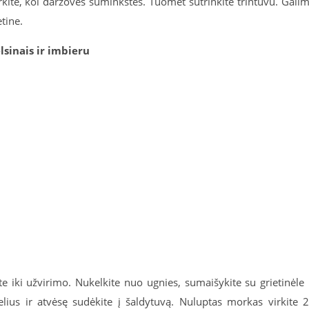
virkite, kol daržovės suminkštės. Tuomet sutrinkite trintuvu. Gali
tine.
sinais ir imbieru
te iki užvirimo. Nukelkite nuo ugnies, sumaišykite su grietinėle 
elius ir atvėsę sudėkite į šaldytuvą. Nuluptas morkas virkite 