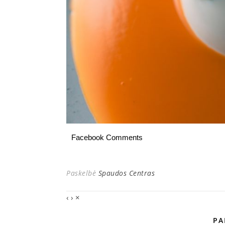
Facebook Comments
Paskelbė
Spaudos Centras
‹
›
×
PA