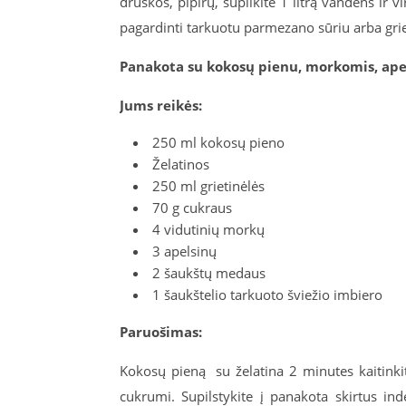
druskos, pipirų, supilkite 1 litrą vandens ir 
pagardinti tarkuotu parmezano sūriu arba grie
Panakota su kokosų pienu, morkomis, apel
Jums reikės:
250 ml kokosų pieno
Želatinos
250 ml grietinėlės
70 g cukraus
4 vidutinių morkų
3 apelsinų
2 šaukštų medaus
1 šaukštelio tarkuoto šviežio imbiero
Paruošimas:
Kokosų pieną
su želatina 2 minutes kaitinki
cukrumi. Supilstykite į panakota skirtus ind