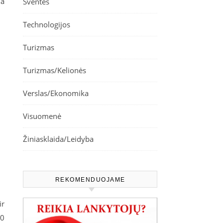
ma
Šventės
Technologijos
Turizmas
Turizmas/Kelionės
Verslas/Ekonomika
Visuomenė
Žiniasklaida/Leidyba
REKOMENDUOJAME
ir
20