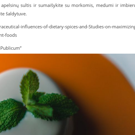
ite apelsinų sultis ir sumaišykite su morkomis, medumi ir imbier
ite šaldytuve.
aceutical-influences-of-dietary-spices-and-Studies-on-maximizin
ant-foods
 „Publicum”