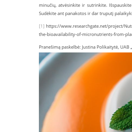
minučių, atvėsinkite ir sutrinkite. Išspausk
Sudėkite ant panakotos ir dar truputį palaikyk
[1]
https://www.researchgate.net/project/Nutr
the-bioavailability-of-micronutrients-from-pl
Pranešimą paskelbė: Justina Polikaitytė, UAB