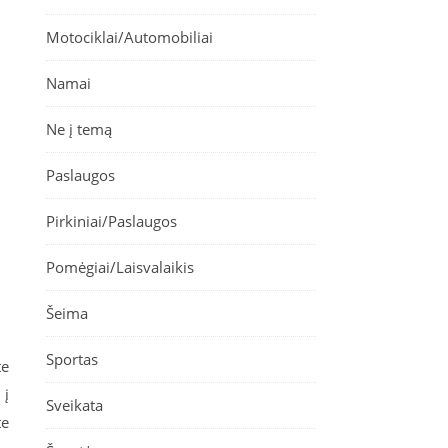
Motociklai/Automobiliai
Namai
Ne į temą
Paslaugos
Pirkiniai/Paslaugos
Pomėgiai/Laisvalaikis
Šeima
Sportas
te
 į
Sveikata
te