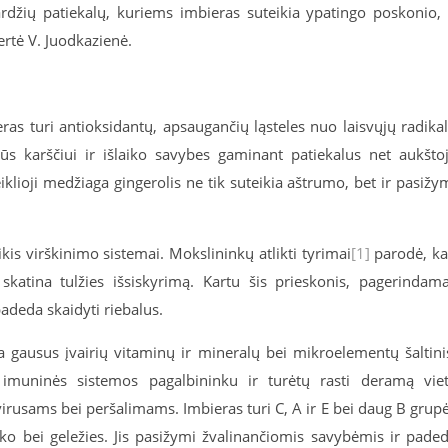
ardžių patiekalų, kuriems imbieras suteikia ypatingo poskonio,
ertė V. Juodkazienė.
eras turi antioksidantų, apsaugančių ląsteles nuo laisvųjų radika
rūs karščiui ir išlaiko savybes gaminant patiekalus net aukšto
klioji medžiaga gingerolis ne tik suteikia aštrumo, bet ir pasižy
kis virškinimo sistemai. Mokslininkų atlikti tyrimai
[1]
parodė, k
skatina tulžies išsiskyrimą. Kartu šis prieskonis, pagerindam
adeda skaidyti riebalus.
a gausus įvairių vitaminų ir mineralų bei mikroelementų šaltini
 imuninės sistemos pagalbininku ir turėtų rasti deramą vie
 virusams bei peršalimams. Imbieras turi C, A ir E bei daug B grup
inko bei geležies. Jis pasižymi žvalinančiomis savybėmis ir pade