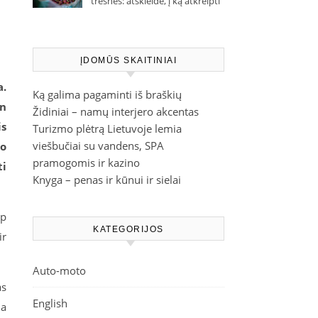
trešnes: atskleidė, į ką atkreipti
dėmesį parduotuvėje
ĮDOMŪS SKAITINIAI
a.
Ką galima pagaminti iš braškių
in
Židiniai – namų interjero akcentas
is
Turizmo plėtrą Lietuvoje lemia
viešbučiai su vandens, SPA
lo
pramogomis ir kazino
ti
Knyga – penas ir kūnui ir sielai
ip
KATEGORIJOS
ir
Auto-moto
as
English
ma