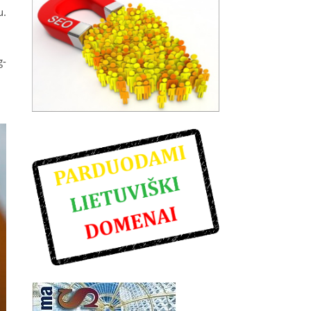
u.
g-