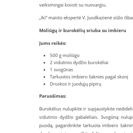
veiksmingai kovoti su nuovargiu.
„Iki“ maisto ekspertė V. Juodkazienė siūlo išb
Moliūgų ir burokėlių sriuba su imbieru
Jums reikės:
500 g moliūgo
2 vidutinio dydžio burokėliai
1 svogūnas
Tarkuotos imbiero šaknies pagal skonį
Druskos ir juodųjų pipirų
Paruošimas:
Burokėlius nulupkite ir supjaustykite nedidelia
vidutinio dydžio gabalėliais. Svogūną nulup
puodą, pagardinkite tarkuota imbiero šaknim