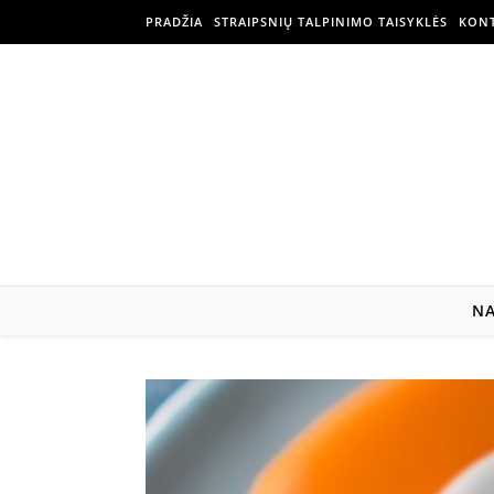
PRADŽIA
STRAIPSNIŲ TALPINIMO TAISYKLĖS
KONT
N