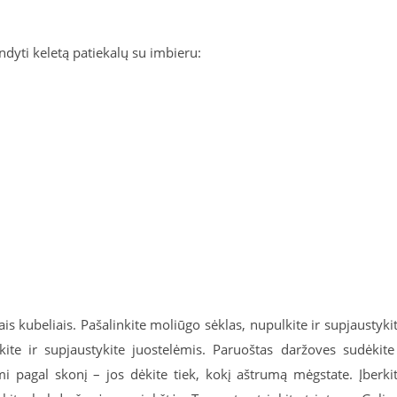
andyti keletą patiekalų su imbieru:
is kubeliais. Pašalinkite moliūgo sėklas, nupulkite ir supjaustyki
kite ir supjaustykite juostelėmis. Paruoštas daržoves sudėkite
i pagal skonį – jos dėkite tiek, kokį aštrumą mėgstate. Įberki