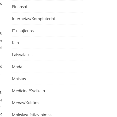
 o
Finansai
Internetas/Kompiuteriai
IT naujienos
lų
je
Kita
mi
Laisvalaikis
ad
Mada
as
Maistas
Medicina/Sveikata
s.
tą
Menas/Kultūra
ės
da
Mokslas/Išsilavinimas