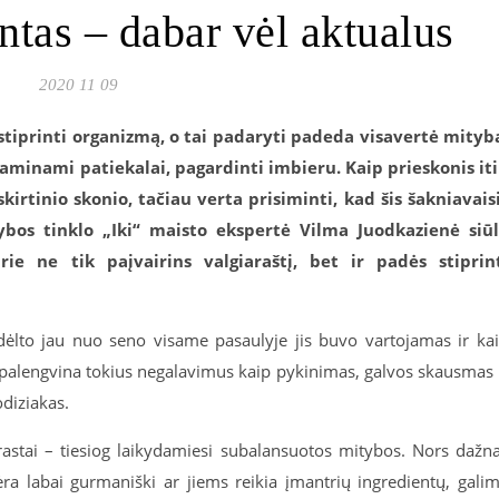
ntas – dabar vėl aktualus
2020 11 09
stiprinti organizmą, o tai padaryti padeda visavertė mityb
aminami patiekalai, pagardinti imbieru. Kaip prieskonis it
kirtinio skonio, tačiau verta prisiminti, kad šis šakniavais
ybos tinklo „Iki“ maisto ekspertė Vilma Juodkazienė
siū
rie ne tik paįvairins valgiaraštį, bet ir padės stiprin
 dėlto jau nuo seno visame pasaulyje jis buvo vartojamas ir ka
alengvina tokius negalavimus kaip pykinimas, galvos skausmas 
odiziakas.
prastai – tiesiog laikydamiesi subalansuotos mitybos. Nors dažn
ra labai gurmaniški ar jiems reikia įmantrių ingredientų, gali