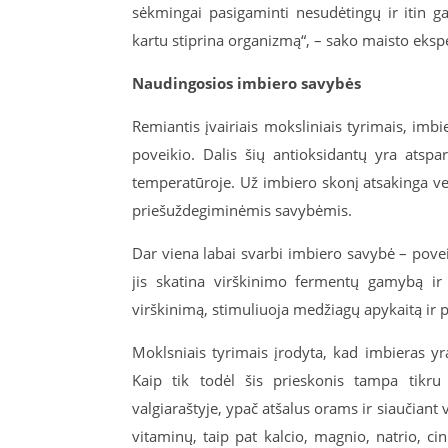
sėkmingai pasigaminti nesudėtingų ir itin g
kartu stiprina organizmą“, – sako maisto eksp
Naudingosios imbiero savybės
Remiantis įvairiais moksliniais tyrimais, imbi
poveikio. Dalis šių antioksidantų yra atspa
temperatūroje. Už imbiero skonį atsakinga vei
priešuždegiminėmis savybėmis.
Dar viena labai svarbi imbiero savybė – povei
jis skatina virškinimo fermentų gamybą ir 
virškinimą, stimuliuoja medžiagų apykaitą ir p
Moklsniais tyrimais įrodyta, kad imbieras yr
Kaip tik todėl šis prieskonis tampa tikru
valgiaraštyje, ypač atšalus orams ir siaučiant
vitaminų, taip pat kalcio, magnio, natrio, c