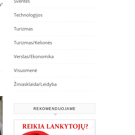
Šventės
a“
Technologijos
Turizmas
Turizmas/Kelionės
Verslas/Ekonomika
Visuomenė
Žiniasklaida/Leidyba
REKOMENDUOJAME