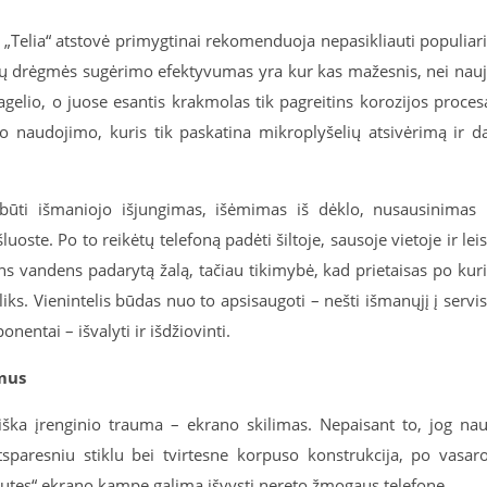
„Telia“ atstovė primygtinai rekomenduoja nepasikliauti populiar
rųjų drėgmės sugėrimo efektyvumas yra kur kas mažesnis, nei nau
agelio, o juose esantis krakmolas tik pagreitins korozijos proces
vo naudojimo, kuris tik paskatina mikroplyšelių atsivėrimą ir d
tų būti išmaniojo išjungimas, išėmimas iš dėklo, nusausinimas 
ste. Po to reikėtų telefoną padėti šiltoje, sausoje vietoje ir leis
ns vandens padarytą žalą, tačiau tikimybė, kad prietaisas po kur
šliks. Vienintelis būdas nuo to apsisaugoti – nešti išmanųjį į servi
onentai – išvalyti ir išdžiovinti.
imus
iška įrenginio trauma – ekrano skilimas. Nepaisant to, jog nau
paresniu stiklu bei tvirtesne korpuso konstrukcija, po vasar
ulutes“ ekrano kampe galima išvysti nereto žmogaus telefone.