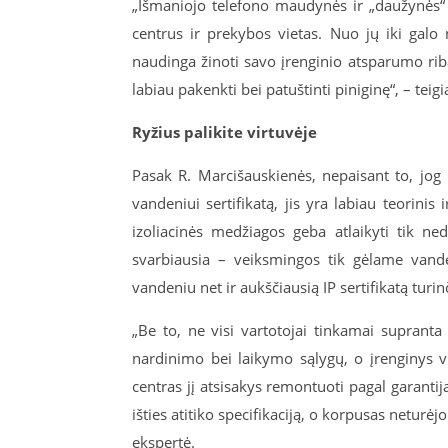
„Išmaniojo telefono maudynės ir „daužynės“ 
centrus ir prekybos vietas. Nuo jų iki galo
naudinga žinoti savo įrenginio atsparumo ribas
labiau pakenkti bei patuštinti piniginę“, – te
Ryžius palikite virtuvėje
Pasak R. Marcišauskienės, nepaisant to, jog
vandeniui sertifikatą, jis yra labiau teori
izoliacinės medžiagos geba atlaikyti tik n
svarbiausia – veiksmingos tik gėlame vande
vandeniu net ir aukščiausią IP sertifikatą turin
„Be to, ne visi vartotojai tinkamai supranta
nardinimo bei laikymo sąlygų, o įrenginys vi
centras jį atsisakys remontuoti pagal garantiją
išties atitiko specifikaciją, o korpusas neturė
ekspertė.