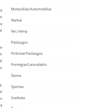
Motociklai/Automobiliai
ga
mo
Namai
tų
ai
Ne į temą
Paslaugos
te
Pirkiniai/Paslaugos
am
ėl
Pomėgiai/Laisvalaikis
au
Šeima
ą.
Sportas
ai
Sveikata
ju
lę