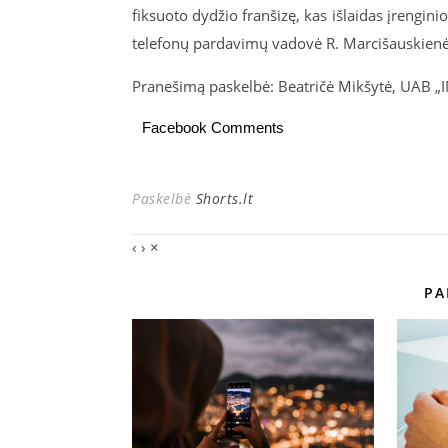
fiksuoto dydžio franšizę, kas išlaidas įrengini
telefonų pardavimų vadovė R. Marcišauskienė
Pranešimą paskelbė: Beatričė Mikšytė, UAB „
Facebook Comments
Paskelbė
Shorts.lt
‹
›
×
PA