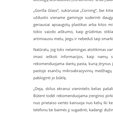
„Gorilla Glass“, sukūrusiai „Corning“, bei k
užduotis viename gaminyje suderinti daug
geriausiai apsaugotų plastikas arba kitos mi
tokio vaizdo aiškumo, kaip grūdintas stiklas
artimiausiu metu, jeigu ir nebeduš taip smarkia
Natūralu, jog toks nelaimingas atsitikimas vart
imasi ieškoti informacijos, kaip namų s
rekomenduojama dantų pasta, kurią įtrynus į ski
pastoje esančių mikroabrazyvinių medžiagų r
pabloginti jo būklę.
„Deja, skilus ekranui vienintelis kelias pašal
Būtent todėl rekomenduojama įrenginio pirki
nuo prietaiso vertės kainuoja nuo kelių iki k
telefonu be baimės jį sugadinti, kadangi duži