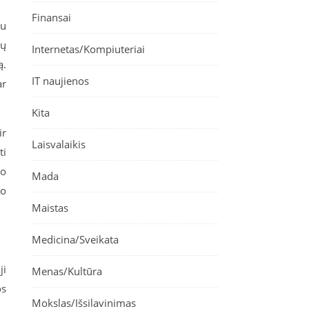
Finansai
iu
jų
Internetas/Kompiuteriai
ą.
IT naujienos
ar
Kita
ir
Laisvalaikis
ti
io
Mada
so
Maistas
Medicina/Sveikata
ji
Menas/Kultūra
os
Mokslas/Išsilavinimas