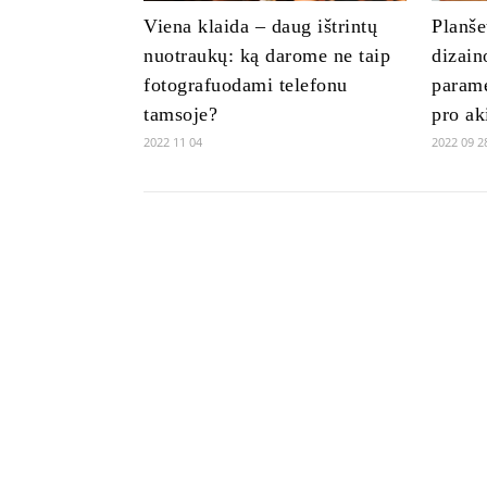
Viena klaida – daug ištrintų
Planše
nuotraukų: ką darome ne taip
dizain
fotografuodami telefonu
parame
tamsoje?
pro ak
2022 11 04
2022 09 2