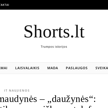
AKTAI
Shorts.lt
Trumpos istorijos
AMAI
LAISVALAIKIS
MADA
PASLAUGOS
SVEIK
IT NAUJIENOS
 maudynės – „daužynės“: