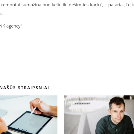
o remontui sumažina nuo kelių iki dešimties kartų“, – pataria „Teli
.
INK agency“
NAŠŪS STRAIPSNIAI