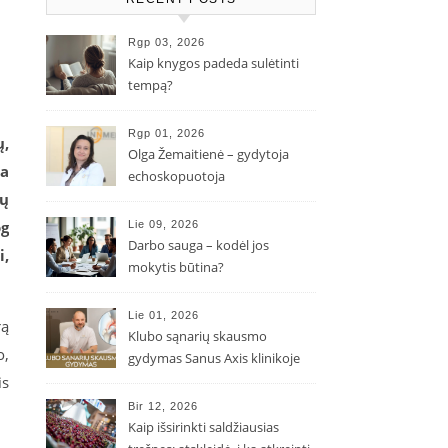
Rgp 03, 2026
Kaip knygos padeda sulėtinti
tempą?
Rgp 01, 2026
ų,
Olga Žemaitienė – gydytoja
ma
echoskopuotoja
ių
og
Lie 09, 2026
Darbo sauga – kodėl jos
i,
mokytis būtina?
Lie 01, 2026
rą
Klubo sąnarių skausmo
o,
gydymas Sanus Axis klinikoje
is
Bir 12, 2026
Kaip išsirinkti saldžiausias