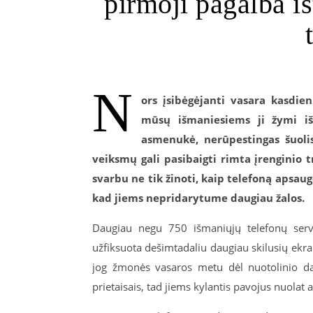
pirmoji pagalba i
N
ors įsibėgėjanti vasara kasdi
mūsų išmaniesiems ji žymi iš
asmenukė, nerūpestingas šuolis
veiksmų gali pasibaigti rimta įrenginio 
svarbu ne tik žinoti, kaip telefoną apsaug
kad jiems nepridarytume daugiau žalos.
Daugiau negu 750 išmaniųjų telefonų serv
užfiksuota dešimtadaliu daugiau skilusių ekran
jog žmonės vasaros metu dėl nuotolinio dar
prietaisais, tad jiems kylantis pavojus nuolat 