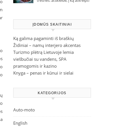
trešnes: atskleidė, į ką atkreipti
so
dėmesį parduotuvėje
am
ar
ĮDOMŪS SKAITINIAI
Ką galima pagaminti iš braškių
Židiniai – namų interjero akcentas
mo
Turizmo plėtrą Lietuvoje lemia
os
viešbučiai su vandens, SPA
pramogomis ir kazino
 o
Knyga – penas ir kūnui ir sielai
no
KATEGORIJOS
tų
so
Auto-moto
os
na
English