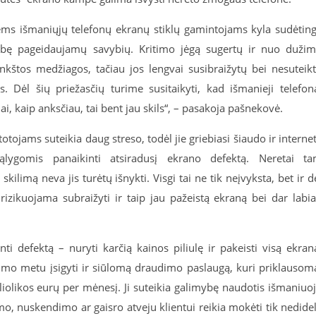
itiems išmaniųjų telefonų ekranų stiklų gamintojams kyla sudėtin
ybę pageidaujamų savybių. Kritimo jėgą sugertų ir nuo duži
nkštos medžiagos, tačiau jos lengvai susibraižytų bei nesuteik
. Dėl šių priežasčių turime susitaikyti, kad išmanieji telefon
i, kaip anksčiau, tai bent jau skils“, – pasakoja pašnekovė.
otojams suteikia daug streso, todėl jie griebiasi šiaudo ir interne
ąlygomis panaikinti atsiradusį ekrano defektą. Neretai t
limą neva jis turėtų išnykti. Visgi tai ne tik neįvyksta, bet ir d
izikuojama subraižyti ir taip jau pažeistą ekraną bei dar labi
inti defektą – nuryti karčią kainos piliulę ir pakeisti visą ekran
mo metu įsigyti ir siūlomą draudimo paslaugą, kuri priklausom
eliolikos eurų per mėnesį. Ji suteikia galimybę naudotis išmaniuo
mo, nuskendimo ar gaisro atveju klientui reikia mokėti tik nedide