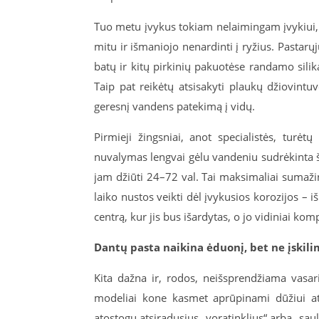
Tuo metu įvykus tokiam nelaimingam įvykiui, 
mitu ir išmaniojo nenardinti į ryžius. Pasta
batų ir kitų pirkinių pakuotėse randamo silik
Taip pat reikėtų atsisakyti plaukų džiovintu
geresnį vandens patekimą į vidų.
Pirmieji žingsniai, anot specialistės, turė
nuvalymas lengvai gėlu vandeniu sudrėkinta šluo
jam džiūti 24–72 val. Tai maksimaliai sumaži
laiko nustos veikti dėl įvykusios korozijos – i
centrą, kur jis bus išardytas, o jo vidiniai komp
Dantų pasta naikina ėduonį, bet ne įskil
Kita dažna ir, rodos, neišsprendžiama vasar
modeliai kone kasmet aprūpinami dūžiui ats
atostogų atsiradusius „voratinklius“ arba „sa