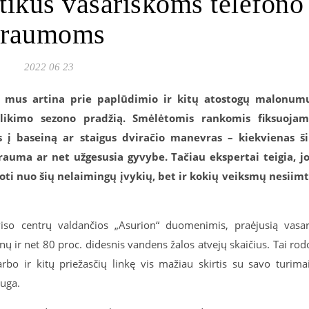
štikus vasariškoms telefono
traumoms
2022 06 23
en mus artina prie paplūdimio ir kitų atostogų malonum
likimo sezono pradžią. Smėlėtomis rankomis fiksuoja
 į baseiną ar staigus dviračio manevras – kiekvienas š
trauma ar net užgesusia gyvybe. Tačiau ekspertai teigia, j
oti nuo šių nelaimingų įvykių, bet ir kokių veiksmų nesiimt
iso centrų valdančios „Asurion“ duomenimis, praėjusią vasa
ų ir net 80 proc. didesnis vandens žalos atvejų skaičius. Tai rod
bo ir kitų priežasčių linkę vis mažiau skirtis su savo turima
auga.