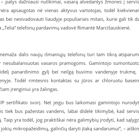
– patys dažniausi nutikimai, vasarą atvedantys žmones į servi
 nėra apsaugotas nė vienas aktyvus vartotojas, todėl kiekvien
 bei nesivadovauti liaudyje populiariais mitais, kurie gali tik d
igia „Telia“ telefonų pardavimų vadovė Rimantė Marcišauskienė.
 nemaža dalis naujų išmaniųjų telefonų turi tam tikrą atsparu
nis ir nesubalansuotas vasaros pramogoms. Gamintojo sumontuot
edidelį panardinimo gylį bei neilgą buvimo vandenyje trukmę,
nyje. Todėl rimtesnis kontaktas su jūros ar chloruotu basei
čiam įrenginiui yra žalingas.
 IP sertifikato svorį. Net jeigu bus laikomasi gamintojo nurody
s tiek bus pažeistas vandens, labai didelė tikimybė, kad servi
. Taip yra todėl, jog praktiškai nėra galimybių įrodyti, kad sąlyg
jo jokių mikropažeidimų, galinčių daryti įtaką sandarumui“, – aiški