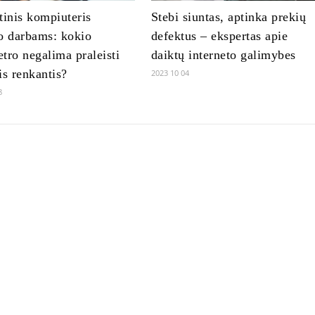
tinis kompiuteris
Stebi siuntas, aptinka prekių
o darbams: kokio
defektus – ekspertas apie
tro negalima praleisti
daiktų interneto galimybes
is renkantis?
2023 10 04
8