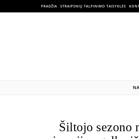
PRADŽIA
STRAIPSNIŲ TALPINIMO TAISYKLĖS
KONT
N
Šiltojo sezono