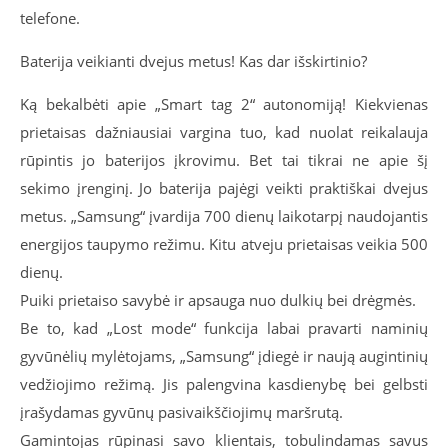
telefone.
Baterija veikianti dvejus metus! Kas dar išskirtinio?
Ką bekalbėti apie „Smart tag 2“ autonomiją! Kiekvienas
prietaisas dažniausiai vargina tuo, kad nuolat reikalauja
rūpintis jo baterijos įkrovimu. Bet tai tikrai ne apie šį
sekimo įrenginį. Jo baterija pajėgi veikti praktiškai dvejus
metus. „Samsung“ įvardija 700 dienų laikotarpį naudojantis
energijos taupymo režimu. Kitu atveju prietaisas veikia 500
dienų.
Puiki prietaiso savybė ir apsauga nuo dulkių bei drėgmės.
Be to, kad „Lost mode“ funkcija labai pravarti naminių
gyvūnėlių mylėtojams, „Samsung“ įdiegė ir naują augintinių
vedžiojimo režimą. Jis palengvina kasdienybę bei gelbsti
įrašydamas gyvūnų pasivaikščiojimų maršrutą.
Gamintojas rūpinasi savo klientais, tobulindamas savus