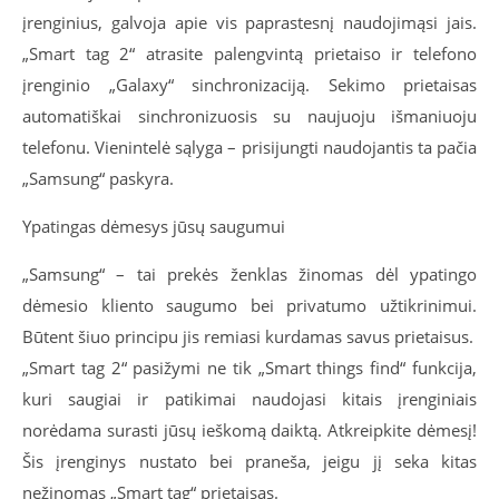
įrenginius, galvoja apie vis paprastesnį naudojimąsi jais.
„Smart tag 2“ atrasite palengvintą prietaiso ir telefono
įrenginio „Galaxy“ sinchronizaciją. Sekimo prietaisas
automatiškai sinchronizuosis su naujuoju išmaniuoju
telefonu. Vienintelė sąlyga – prisijungti naudojantis ta pačia
„Samsung“ paskyra.
Ypatingas dėmesys jūsų saugumui
„Samsung“ – tai prekės ženklas žinomas dėl ypatingo
dėmesio kliento saugumo bei privatumo užtikrinimui.
Būtent šiuo principu jis remiasi kurdamas savus prietaisus.
„Smart tag 2“ pasižymi ne tik „Smart things find“ funkcija,
kuri saugiai ir patikimai naudojasi kitais įrenginiais
norėdama surasti jūsų ieškomą daiktą. Atkreipkite dėmesį!
Šis įrenginys nustato bei praneša, jeigu jį seka kitas
nežinomas „Smart tag“ prietaisas.