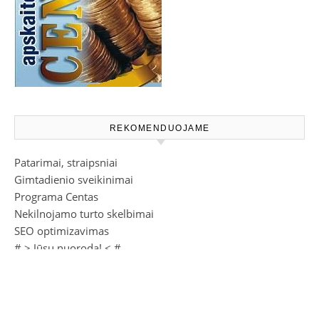
REKOMENDUOJAME
Patarimai, straipsniai
Gimtadienio sveikinimai
Programa Centas
Nekilnojamo turto skelbimai
SEO optimizavimas
# >
Jūsų nuoroda!
< #