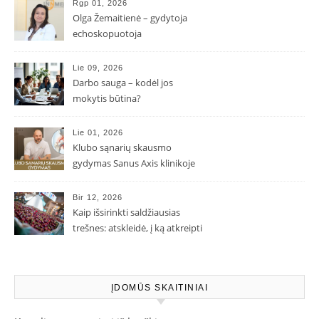
Rgp 01, 2026
Olga Žemaitienė – gydytoja
echoskopuotoja
Lie 09, 2026
Darbo sauga – kodėl jos
mokytis būtina?
Lie 01, 2026
Klubo sąnarių skausmo
gydymas Sanus Axis klinikoje
Bir 12, 2026
Kaip išsirinkti saldžiausias
trešnes: atskleidė, į ką atkreipti
dėmesį parduotuvėje
ĮDOMŪS SKAITINIAI