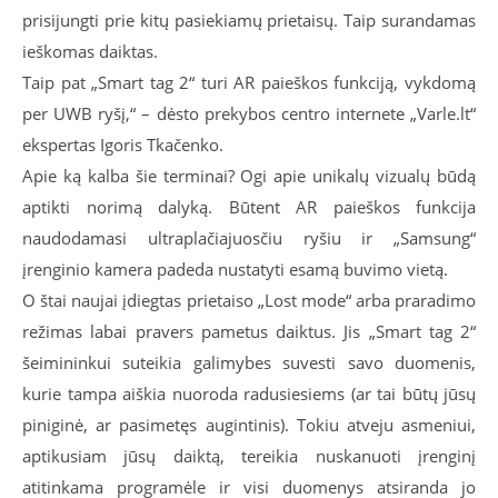
prisijungti prie kitų pasiekiamų prietaisų. Taip surandamas
ieškomas daiktas.
Taip pat „Smart tag 2“ turi AR paieškos funkciją, vykdomą
per UWB ryšį,“ – dėsto prekybos centro internete „Varle.lt“
ekspertas Igoris Tkačenko.
Apie ką kalba šie terminai? Ogi apie unikalų vizualų būdą
aptikti norimą dalyką. Būtent AR paieškos funkcija
naudodamasi ultraplačiajuosčiu ryšiu ir „Samsung“
įrenginio kamera padeda nustatyti esamą buvimo vietą.
O štai naujai įdiegtas prietaiso „Lost mode“ arba praradimo
režimas labai pravers pametus daiktus. Jis „Smart tag 2“
šeimininkui suteikia galimybes suvesti savo duomenis,
kurie tampa aiškia nuoroda radusiesiems (ar tai būtų jūsų
piniginė, ar pasimetęs augintinis). Tokiu atveju asmeniui,
aptikusiam jūsų daiktą, tereikia nuskanuoti įrenginį
atitinkama programėle ir visi duomenys atsiranda jo