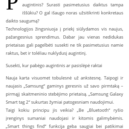
P
augintinis? Surasti pasimetusius daiktus tampa
iššūkiu? O gal išaugo noras užsitikrinti konkretaus
daikto saugumą?
Technologijos žingsniuoja į priekį siūlydamos vis naujus,
pažangesnius sprendimus. Dabar jau vienas nedidukas
prietaisas gali pagelbėti susekti ne tik pasimetusius namie
raktus, bet ir tolėliau nuklydusį augintinį.
Susekti, kur pabėgo augintinis ar pasislėpė raktai
Nauja karta visuomet tobulesnė už ankstesnę. Taipogi ir
naujasis „Samsung“ gaminys geresnis už savo pirmtaką –
pirmąjį skaitmeninio stebėjimo prietaisą. „Samsung Galaxy
Smart tag 2“ sukurtas žymiai patogesniam naudojimui.
Taigi kokiu principu jis veikia? „Be „Bluetooth“ ryšio
įrenginys sumaniai naudojasi ir kitomis galimybėmis.
„Smart things find“ funkcija geba saugiai bei patikimai