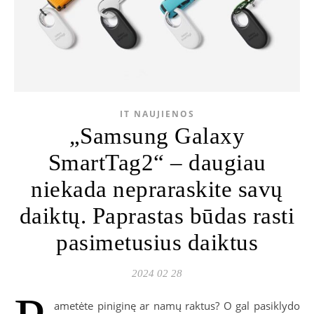
IT NAUJIENOS
„Samsung Galaxy
SmartTag2“ – daugiau
niekada nepraraskite savų
daiktų. Paprastas būdas rasti
pasimetusius daiktus
2024 02 28
ametėte piniginę ar namų raktus? O gal pasiklydo