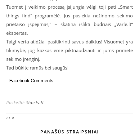
Tuomet į veikimo procesą įsijungia vėlgi toji pati „Smart
things find“ programėlė. Jus pasiekia nežinomo sekimo
prietaiso įspėjimas,“ – skatina išlikti budriais „Varle.lt“
ekspertas.
Taigi verta atidžiai pasitikrinti savus daiktus! Visuomet yra
tikimybė, jog kažkas ėmė piktnaudžiauti ir jums primetė
sekimo įrenginį.
Tad būkite ramūs bei saugūs!
Facebook Comments
Paskelbė
Shorts.lt
‹
›
×
PANAŠŪS STRAIPSNIAI