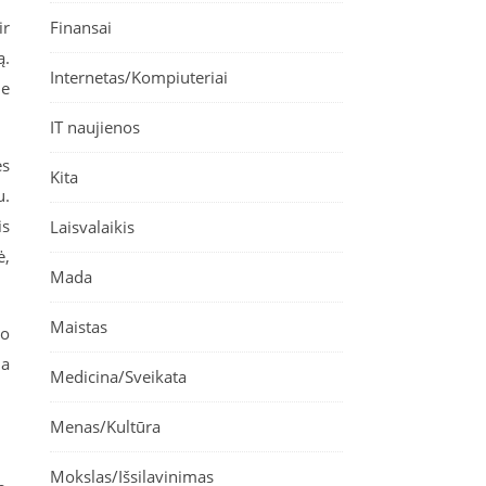
ir
Finansai
ą.
Internetas/Kompiuteriai
me
IT naujienos
ės
Kita
u.
is
Laisvalaikis
ė,
Mada
Maistas
jo
na
Medicina/Sveikata
Menas/Kultūra
Mokslas/Išsilavinimas