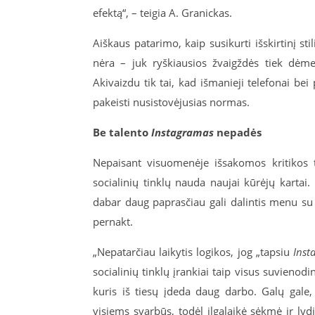
efektą“, – teigia A. Granickas.
Aiškaus patarimo, kaip susikurti išskirtinį st
nėra – juk ryškiausios žvaigždės tiek dėme
Akivaizdu tik tai, kad išmanieji telefonai bei
pakeisti nusistovėjusias normas.
Be talento
Instagramas
nepadės
Nepaisant visuomenėje išsakomos kritikos t
socialinių tinklų nauda naujai kūrėjų kartai.
dabar daug paprasčiau gali dalintis menu su s
pernakt.
„Nepatarčiau laikytis logikos, jog „tapsiu
Inst
socialinių tinklų įrankiai taip visus suvienodi
kuris iš tiesų įdeda daug darbo. Galų ga
visiems svarbūs, todėl ilgalaikė sėkmė ir ly