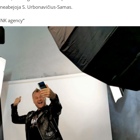
– neabejoja S. Urbonavičius-Samas.
INK agency“