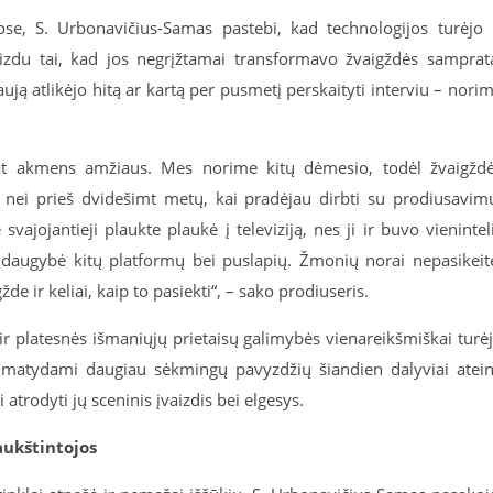
se, S. Urbonavičius-Samas pastebi, kad technologijos turėjo 
aizdu tai, kad jos negrįžtamai transformavo žvaigždės samprat
ją atlikėjo hitą ar kartą per pusmetį perskaityti interviu – nori
pat akmens amžiaus. Mes norime kitų dėmesio, todėl žvaigžd
ei prieš dvidešimt metų, kai pradėjau dirbti su prodiusavim
vajojantieji plaukte plaukė į televiziją, nes ji ir buvo vienintel
 ir daugybė kitų platformų bei puslapių. Žmonių norai nepasikeit
de ir keliai, kaip to pasiekti“, – sako prodiuseris.
ir platesnės išmaniųjų prietaisų galimybės vienareikšmiškai turė
 – matydami daugiau sėkmingų pavyzdžių šiandien dalyviai atei
atrodyti jų sceninis įvaizdis bei elgesys.
aukštintojos