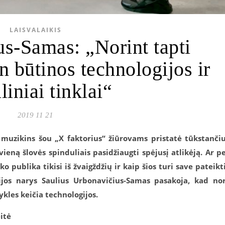
LAISVALAIKIS
us-Samas: „Norint tapti
n būtinos technologijos ir
liniai tinklai“
2019 11 21
muzikins šou „X faktorius“ žiūrovams pristatė tūkstanči
ieną šlovės spinduliais pasidžiaugti spėjusį atlikėją. Ar p
o publika tikisi iš žvaigždžių ir kaip šios turi save pateikt
sijos narys Saulius Urbonavičius-Samas pasakoja, kad no
ykles keičia technologijos.
itė