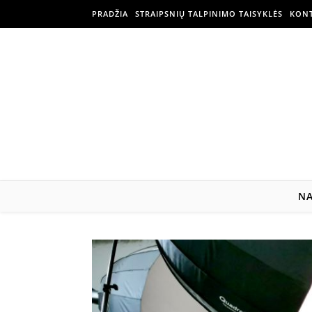
PRADŽIA
STRAIPSNIŲ TALPINIMO TAISYKLĖS
KONT
N