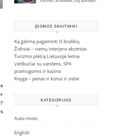
trešnes: atskleidė, į ką atkreipti
dėmesį parduotuvėje
ĮDOMŪS SKAITINIAI
Ką galima pagaminti iš braškių
Židiniai – namų interjero akcentas
Turizmo plėtrą Lietuvoje lemia
viešbučiai su vandens, SPA
pramogomis ir kazino
Knyga – penas ir kūnui ir sielai
us
er
KATEGORIJOS
i?
rs
Auto-moto
English