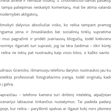
 tinklai atnešė ir nemažai iššūkių. S. Urbonavičius-Samas pasakoj
i tampa paliepimas neskaityti komentarų, mat šie atima valand
š modernybės akligatvių.
 išmokyti dalyvius absoliučiai visko, ko reikia tampant pramo
giamai įeina ir žiniasklaidos bei socialinių tinklų supratima
mus pagražinti ir pridėti įvairiausių blizgučių, todėl kiekvien
intys išgarsėti turi suprasti, jog tai tėra žaidimai – tikri kūrėj
m reikia ne tokių pat nuotraukų kaip visos kitos, o kažko savito 
driaus Granicko, išmaniuoju telefonu darytos nuotraukos jau ku
itelkta profesionali fotografavimo įranga, todėl originalų kad
 į galvą.
prasčiau – telefono kamera turi dirbtinį intelektą, atpažįstan
scenarijui labiausiai tinkančius nustatymus. Tai padeda padary
lpoje, kur reikia – paryškinti spalvas ar išgauti kokį nors įdomes