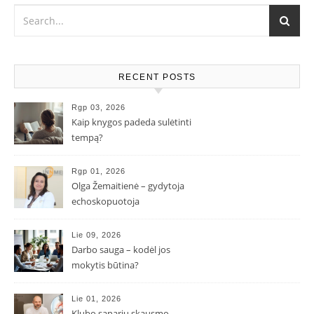
RECENT POSTS
Rgp 03, 2026
Kaip knygos padeda sulėtinti
tempą?
Rgp 01, 2026
Olga Žemaitienė – gydytoja
echoskopuotoja
Lie 09, 2026
Darbo sauga – kodėl jos
mokytis būtina?
Lie 01, 2026
Klubo sąnarių skausmo