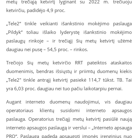
metų trečiąją ketvirtį lyginant su 2022 m. trečiuoju
ketvirčiu, padidėjo 4,9 proc.
„Tele2“ tinkle veikianti išankstinio mokėjimo paslauga
„Pildyk“ toliau išlaiko lyderystę išankstinio mokėjimo
paslaugų rinkoje – ir trečiąjį šių metų ketvirtį užėmė
daugiau nei pusę – 54,5 proc. – rinkos.
Trečiojo šių metų ketvirčio RRT pateiktos ataskaitos
duomenimis, bendras išsiųstų ir priimtų duomenų kiekis
„Tele2″ tinkle antrąjį ketvirtį pasiekė 114,7 tūkst. TB. Tai
yra 6,03 proc. daugiau nei tuo pačiu laikotarpiu pernai.
Augant interneto duomenų naudojimui, vis daugiau
operatoriaus klientų susidomi interneto apsaugos
paslauga. Operatorius trečiąjį metų ketvirtį pasiūlė naują
interneto apsaugos paslaugą ir verslui – „Interneto apsauga
PRO“. Paslauga padeda apsaugoti įmonės įrenginius nuo