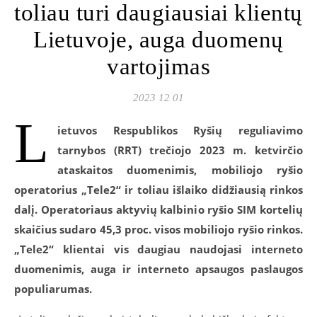
toliau turi daugiausiai klientų
Lietuvoje, auga duomenų
vartojimas
2023 12 01
L
ietuvos Respublikos Ryšių reguliavimo
tarnybos (RRT) trečiojo
2023
m. ketvirčio
ataskaitos duomenimis, mobiliojo ryšio
operatorius „Tele2“ ir toliau išlaiko didžiausią rinkos
dalį. Operatoriaus aktyvių kalbinio ryšio SIM kortelių
skaičius sudaro 45,
3
proc. visos mobiliojo ryšio rinkos.
„Tele
2
“ klientai vis daugiau naudojasi interneto
duomenimis, auga ir interneto apsaugos paslaugos
populiarumas.