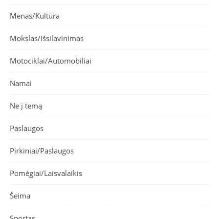
Menas/Kultūra
Mokslas/Išsilavinimas
Motociklai/Automobiliai
Namai
Ne į temą
Paslaugos
Pirkiniai/Paslaugos
Pomėgiai/Laisvalaikis
Šeima
Sportas