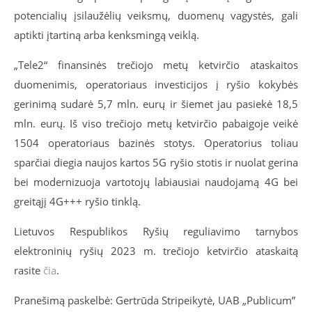
potencialių įsilaužėlių veiksmų, duomenų vagystės, gali
aptikti įtartiną arba kenksmingą veiklą.
„Tele2“ finansinės trečiojo metų ketvirčio ataskaitos
duomenimis, operatoriaus investicijos į ryšio kokybės
gerinimą sudarė 5,7 mln. eurų ir šiemet jau pasiekė 18,5
mln. eurų. Iš viso trečiojo metų ketvirčio pabaigoje veikė
1504 operatoriaus bazinės stotys. Operatorius toliau
sparčiai diegia naujos kartos 5G ryšio stotis ir nuolat gerina
bei modernizuoja vartotojų labiausiai naudojamą 4G bei
greitąjį 4G+++ ryšio tinklą.
Lietuvos Respublikos Ryšių reguliavimo tarnybos
elektroninių ryšių 2023 m. trečiojo ketvirčio ataskaitą
rasite
čia
.
Pranešimą paskelbė: Gertrūda Stripeikytė, UAB „Publicum”