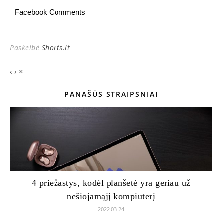
Facebook Comments
Paskelbė
Shorts.lt
‹
›
×
PANAŠŪS STRAIPSNIAI
4 priežastys, kodėl planšetė yra geriau už
nešiojamąjį kompiuterį
2022 03 24