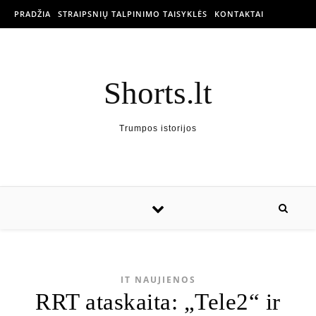
PRADŽIA
STRAIPSNIŲ TALPINIMO TAISYKLĖS
KONTAKTAI
Shorts.lt
Trumpos istorijos
IT NAUJIENOS
RRT ataskaita: „Tele2“ ir