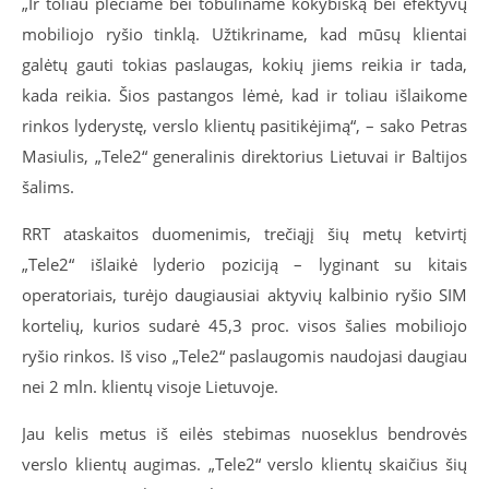
„Ir toliau plečiame bei tobuliname kokybišką bei efektyvų
mobiliojo ryšio tinklą. Užtikriname, kad mūsų klientai
galėtų gauti tokias paslaugas, kokių jiems reikia ir tada,
kada reikia. Šios pastangos lėmė, kad ir toliau išlaikome
rinkos lyderystę, verslo klientų pasitikėjimą“, – sako Petras
Masiulis, „Tele2“ generalinis direktorius Lietuvai ir Baltijos
šalims.
RRT ataskaitos duomenimis, trečiąjį šių metų ketvirtį
„Tele2“ išlaikė lyderio poziciją – lyginant su kitais
operatoriais, turėjo daugiausiai aktyvių kalbinio ryšio SIM
kortelių, kurios sudarė 45,3 proc. visos šalies mobiliojo
ryšio rinkos. Iš viso „Tele2“ paslaugomis naudojasi daugiau
nei 2 mln. klientų visoje Lietuvoje.
Jau kelis metus iš eilės stebimas nuoseklus bendrovės
verslo klientų augimas. „Tele2“ verslo klientų skaičius šių