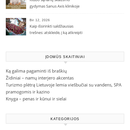
gydymas Sanus Axis klinikoje
Bir 12, 2026
Kaip išsirinkti saldžiausias
trešnes: atskleidė, į ką atkreipti
dėmesį parduotuvėje
ĮDOMŪS SKAITINIAI
Ką galima pagaminti iš braškių
Židiniai – namų interjero akcentas
Turizmo plėtrą Lietuvoje lemia viešbučiai su vandens, SPA
pramogomis ir kazino
Knyga – penas ir kūnui ir sielai
KATEGORIJOS