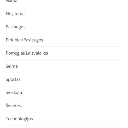
Namai
Ne į temą
Paslaugos
Pirkiniai/Paslaugos
Pomėgiai/Laisvalaikis
Šeima
Sportas
Sveikata
Šventės
Technologijos