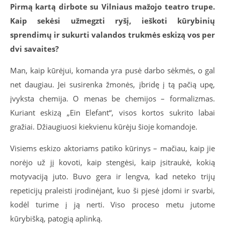
Pirmą kartą dirbote su Vilniaus mažojo teatro trupe.
Kaip sekėsi užmegzti ryšį, ieškoti kūrybinių
sprendimų ir sukurti valandos trukmės eskizą vos per
dvi savaites?
Man, kaip kūrėjui, komanda yra pusė darbo sėkmės, o gal
net daugiau. Jei susirenka žmonės, įbridę į tą pačią upę,
įvyksta chemija. O menas be chemijos – formalizmas.
Kuriant eskizą „Ein Elefant“, visos kortos sukrito labai
gražiai. Džiaugiuosi kiekvienu kūrėju šioje komandoje.
Visiems eskizo aktoriams patiko kūrinys – mačiau, kaip jie
norėjo už jį kovoti, kaip stengėsi, kaip įsitraukė, kokią
motyvaciją juto. Buvo gera ir lengva, kad neteko trijų
repeticijų praleisti įrodinėjant, kuo ši pjesė įdomi ir svarbi,
kodėl turime į ją nerti. Viso proceso metu jutome
kūrybišką, patogią aplinką.