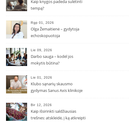
Kaip knygos padeda sulėtinti
tempą?
Rgp 01, 2026
Olga Žemaitienė – gydytoja
echoskopuotoja
Lie 09, 2026
Darbo sauga – kodėl jos
mokytis būtina?
Lie 01, 2026
Klubo sąnarių skausmo
gydymas Sanus Axis klinikoje
Bir 12, 2026
Kaip išsirinkti saldžiausias
trešnes: atskleidė, į ką atkreipti
dėmesį parduotuvėje