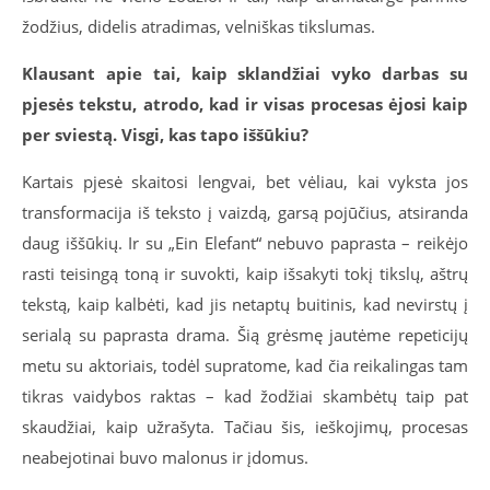
žodžius, didelis atradimas, velniškas tikslumas.
Klausant apie tai, kaip sklandžiai vyko darbas su
pjesės tekstu, atrodo, kad ir visas procesas ėjosi kaip
per sviestą. Visgi, kas tapo iššūkiu?
Kartais pjesė skaitosi lengvai, bet vėliau, kai vyksta jos
transformacija iš teksto į vaizdą, garsą pojūčius, atsiranda
daug iššūkių. Ir su „Ein Elefant“ nebuvo paprasta – reikėjo
rasti teisingą toną ir suvokti, kaip išsakyti tokį tikslų, aštrų
tekstą, kaip kalbėti, kad jis netaptų buitinis, kad nevirstų į
serialą su paprasta drama. Šią grėsmę jautėme repeticijų
metu su aktoriais, todėl supratome, kad čia reikalingas tam
tikras vaidybos raktas – kad žodžiai skambėtų taip pat
skaudžiai, kaip užrašyta. Tačiau šis, ieškojimų, procesas
neabejotinai buvo malonus ir įdomus.