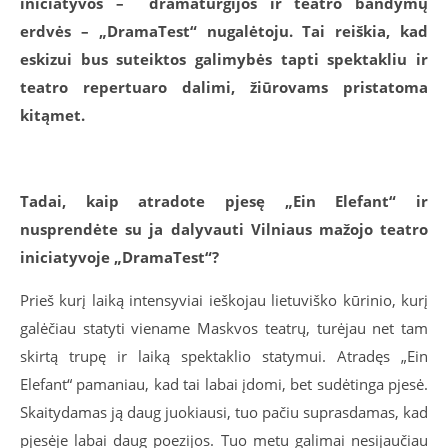
iniciatyvos – dramaturgijos ir teatro bandymų
erdvės – „DramaTest“ nugalėtoju. Tai reiškia, kad
eskizui bus suteiktos galimybės tapti spektakliu ir
teatro repertuaro dalimi, žiūrovams pristatoma
kitąmet.
Tadai, kaip atradote pjesę „Ein Elefant“ ir
nusprendėte su ja dalyvauti Vilniaus mažojo teatro
iniciatyvoje „DramaTest“?
Prieš kurį laiką intensyviai ieškojau lietuviško kūrinio, kurį
galėčiau statyti viename Maskvos teatrų, turėjau net tam
skirtą trupę ir laiką spektaklio statymui. Atradęs „Ein
Elefant“ pamaniau, kad tai labai įdomi, bet sudėtinga pjesė.
Skaitydamas ją daug juokiausi, tuo pačiu suprasdamas, kad
pjesėje labai daug poezijos. Tuo metu galimai nesijaučiau