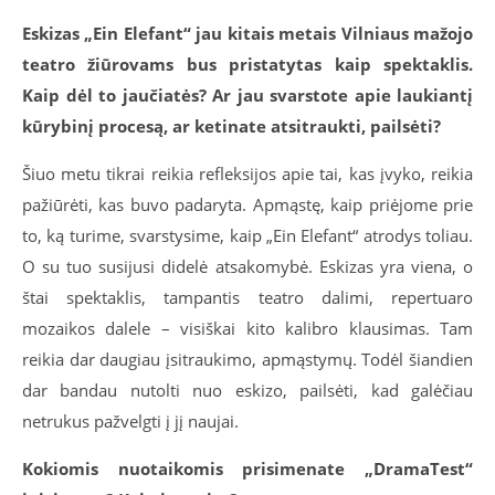
Eskizas „Ein Elefant“ jau kitais metais Vilniaus mažojo
teatro žiūrovams bus pristatytas kaip spektaklis.
Kaip dėl to jaučiatės? Ar jau svarstote apie laukiantį
kūrybinį procesą, ar ketinate atsitraukti, pailsėti?
Šiuo metu tikrai reikia refleksijos apie tai, kas įvyko, reikia
pažiūrėti, kas buvo padaryta. Apmąstę, kaip priėjome prie
to, ką turime, svarstysime, kaip „Ein Elefant“ atrodys toliau.
O su tuo susijusi didelė atsakomybė. Eskizas yra viena, o
štai spektaklis, tampantis teatro dalimi, repertuaro
mozaikos dalele – visiškai kito kalibro klausimas. Tam
reikia dar daugiau įsitraukimo, apmąstymų. Todėl šiandien
dar bandau nutolti nuo eskizo, pailsėti, kad galėčiau
netrukus pažvelgti į jį naujai.
Kokiomis nuotaikomis prisimenate „DramaTest“