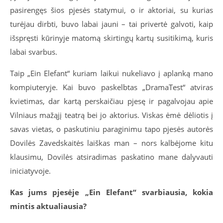
pasirengęs šios pjesės statymui, o ir aktoriai, su kurias
turėjau dirbti, buvo labai jauni – tai privertė galvoti, kaip
išspręsti kūrinyje matomą skirtingų kartų susitikimą, kuris
labai svarbus.
Taip „Ein Elefant“ kuriam laikui nukeliavo į aplanką mano
kompiuteryje. Kai buvo paskelbtas „DramaTest“ atviras
kvietimas, dar kartą perskaičiau pjesę ir pagalvojau apie
Vilniaus mažąjį teatrą bei jo aktorius. Viskas ėmė dėliotis į
savas vietas, o paskutiniu paraginimu tapo pjesės autorės
Dovilės Zavedskaitės laiškas man – nors kalbėjome kitu
klausimu, Dovilės atsiradimas paskatino mane dalyvauti
iniciatyvoje.
Kas jums pjesėje „Ein Elefant“ svarbiausia, kokia
mintis aktualiausia?