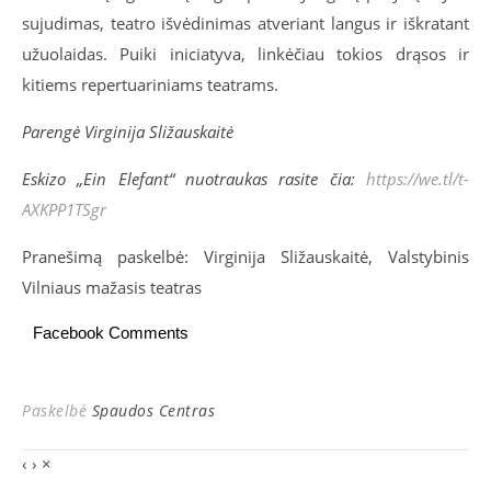
sujudimas, teatro išvėdinimas atveriant langus ir iškratant
užuolaidas. Puiki iniciatyva, linkėčiau tokios drąsos ir
kitiems repertuariniams teatrams.
Parengė Virginija Sližauskaitė
Eskizo
„Ein Elefant“ nuotraukas rasite čia:
https://we.tl/t-
AXKPP1TSgr
Pranešimą paskelbė: Virginija Sližauskaitė, Valstybinis
Vilniaus mažasis teatras
Facebook Comments
Paskelbė
Spaudos Centras
‹
›
×