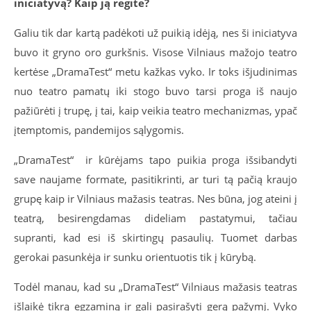
iniciatyvą? Kaip ją regite?
Galiu tik dar kartą padėkoti už puikią idėją, nes ši iniciatyva
buvo it gryno oro gurkšnis. Visose Vilniaus mažojo teatro
kertėse „DramaTest“ metu kažkas vyko. Ir toks išjudinimas
nuo teatro pamatų iki stogo buvo tarsi proga iš naujo
pažiūrėti į trupę, į tai, kaip veikia teatro mechanizmas, ypač
įtemptomis, pandemijos sąlygomis.
„DramaTest“ ir kūrėjams tapo puikia proga išsibandyti
save naujame formate, pasitikrinti, ar turi tą pačią kraujo
grupę kaip ir Vilniaus mažasis teatras. Nes būna, jog ateini į
teatrą, besirengdamas dideliam pastatymui, tačiau
supranti, kad esi iš skirtingų pasaulių. Tuomet darbas
gerokai pasunkėja ir sunku orientuotis tik į kūrybą.
Todėl manau, kad su „DramaTest“ Vilniaus mažasis teatras
išlaikė tikrą egzaminą ir gali pasirašyti gerą pažymį. Vyko