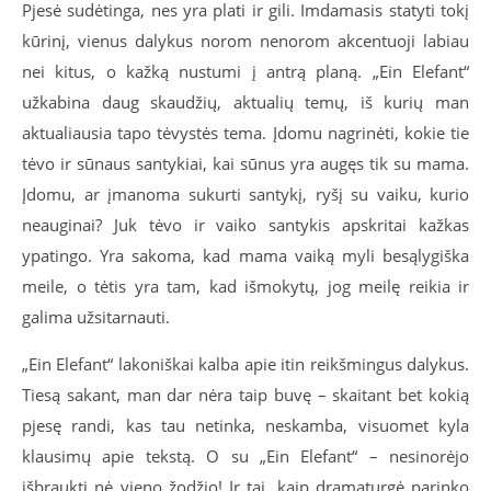
Pjesė sudėtinga, nes yra plati ir gili. Imdamasis statyti tokį
kūrinį, vienus dalykus norom nenorom akcentuoji labiau
nei kitus, o kažką nustumi į antrą planą. „Ein Elefant“
užkabina daug skaudžių, aktualių temų, iš kurių man
aktualiausia tapo tėvystės tema. Įdomu nagrinėti, kokie tie
tėvo ir sūnaus santykiai, kai sūnus yra augęs tik su mama.
Įdomu, ar įmanoma sukurti santykį, ryšį su vaiku, kurio
neauginai? Juk tėvo ir vaiko santykis apskritai kažkas
ypatingo. Yra sakoma, kad mama vaiką myli besąlygiška
meile, o tėtis yra tam, kad išmokytų, jog meilę reikia ir
galima užsitarnauti.
„Ein Elefant“ lakoniškai kalba apie itin reikšmingus dalykus.
Tiesą sakant, man dar nėra taip buvę – skaitant bet kokią
pjesę randi, kas tau netinka, neskamba, visuomet kyla
klausimų apie tekstą. O su „Ein Elefant“ – nesinorėjo
išbraukti nė vieno žodžio! Ir tai, kaip dramaturgė parinko