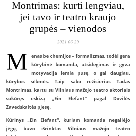
Montrimas: kurti lengviau,
jei tavo ir teatro kraujo
grupės – vienodos
2021 06 29
M
enas be chemijos – formalizmas, todėl gera
kūrybinė komanda, užsidegimas ir gyva
motyvacija lemia pusę, o gal daugiau,
kūrybos sėkmės. Taip sako režisierius Tadas
Montrimas, kartu su Vilniaus mažojo teatro aktoriais
sukūręs eskizą „Ein Elefant“ pagal Dovilės
Zavedskaitės pjesę.
Kūrinys „Ein Elefant“, kuriam komanda negailėjo
jėgų, buvo išrinktas Vilniaus mažojo teatro