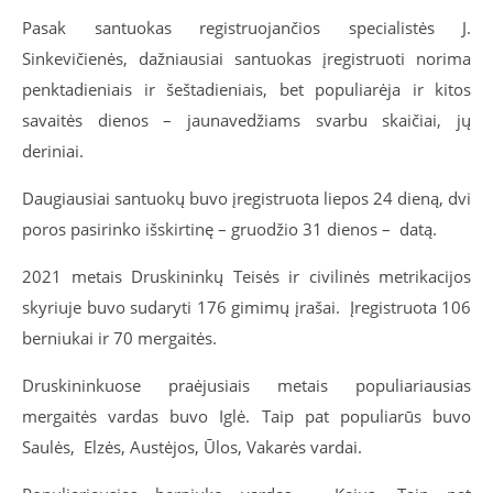
Pasak santuokas registruojančios specialistės J.
Sinkevičienės, dažniausiai santuokas įregistruoti norima
penktadieniais ir šeštadieniais, bet populiarėja ir kitos
savaitės dienos – jaunavedžiams svarbu skaičiai, jų
deriniai.
Daugiausiai santuokų buvo įregistruota liepos 24 dieną, dvi
poros pasirinko išskirtinę – gruodžio 31 dienos – datą.
2021 metais Druskininkų Teisės ir civilinės metrikacijos
skyriuje buvo sudaryti 176 gimimų įrašai. Įregistruota 106
berniukai ir 70 mergaitės.
Druskininkuose praėjusiais metais populiariausias
mergaitės vardas buvo Iglė. Taip pat populiarūs buvo
Saulės, Elzės, Austėjos, Ūlos, Vakarės vardai.