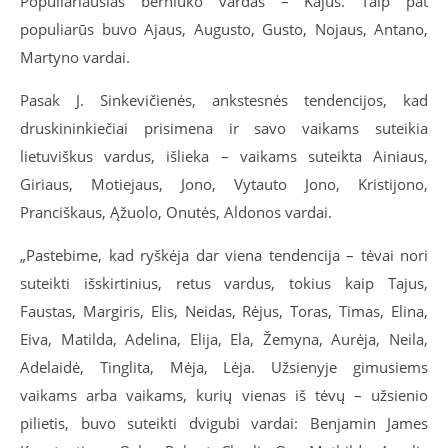
Populiariausias berniuko vardas – Kajus. Taip pat
populiarūs buvo Ajaus, Augusto, Gusto, Nojaus, Antano,
Martyno vardai.
Pasak J. Sinkevičienės, ankstesnės tendencijos, kad
druskininkiečiai prisimena ir savo vaikams suteikia
lietuviškus vardus, išlieka – vaikams suteikta Ainiaus,
Giriaus, Motiejaus, Jono, Vytauto Jono, Kristijono,
Pranciškaus, Ąžuolo, Onutės, Aldonos vardai.
„Pastebime, kad ryškėja dar viena tendencija – tėvai nori
suteikti išskirtinius, retus vardus, tokius kaip Tajus,
Faustas, Margiris, Elis, Neidas, Rėjus, Toras, Timas, Elina,
Eiva, Matilda, Adelina, Elija, Ela, Žemyna, Aurėja, Neila,
Adelaidė, Tinglita, Mėja, Lėja. Užsienyje gimusiems
vaikams arba vaikams, kurių vienas iš tėvų – užsienio
pilietis, buvo suteikti dvigubi vardai: Benjamin James