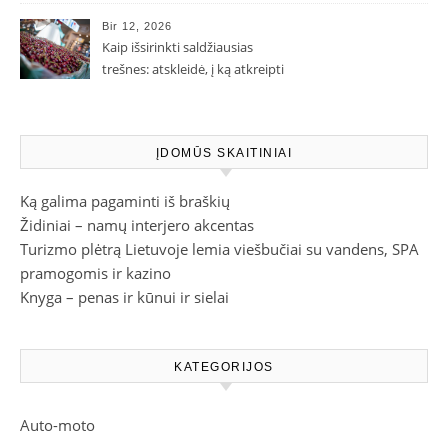
Bir 12, 2026
Kaip išsirinkti saldžiausias
trešnes: atskleidė, į ką atkreipti
dėmesį parduotuvėje
ĮDOMŪS SKAITINIAI
Ką galima pagaminti iš braškių
Židiniai – namų interjero akcentas
Turizmo plėtrą Lietuvoje lemia viešbučiai su vandens, SPA
pramogomis ir kazino
Knyga – penas ir kūnui ir sielai
KATEGORIJOS
Auto-moto