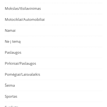
Mokslas/Išsilavinimas
Motociklai/Automobiliai
Namai
Ne į temą
Paslaugos
Pirkiniai/Paslaugos
Pomėgiai/Laisvalaikis
Šeima
Sportas