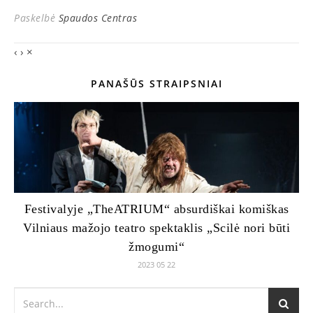
Paskelbė
Spaudos Centras
‹
›
×
PANAŠŪS STRAIPSNIAI
Festivalyje „TheATRIUM“ absurdiškai komiškas
Vilniaus mažojo teatro spektaklis „Scilė nori būti
žmogumi“
2023 05 22