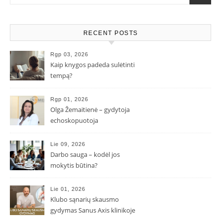
RECENT POSTS
Rgp 03, 2026
Kaip knygos padeda sulėtinti
tempą?
Rgp 01, 2026
Olga Žemaitienė – gydytoja
echoskopuotoja
Lie 09, 2026
Darbo sauga – kodėl jos
mokytis būtina?
Lie 01, 2026
Klubo sąnarių skausmo
gydymas Sanus Axis klinikoje