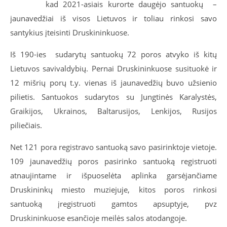
kad 2021-asiais kurorte daugėjo santuokų –
jaunavedžiai iš visos Lietuvos ir toliau rinkosi savo
santykius įteisinti Druskininkuose.
Iš 190-ies sudarytų santuokų 72 poros atvyko iš kitų
Lietuvos savivaldybių. Pernai Druskininkuose susituokė ir
12 mišrių porų t.y. vienas iš jaunavedžių buvo užsienio
pilietis. Santuokos sudarytos su Jungtinės Karalystės,
Graikijos, Ukrainos, Baltarusijos, Lenkijos, Rusijos
piliečiais.
Net 121 pora registravo santuoką savo pasirinktoje vietoje.
109 jaunavedžių poros pasirinko santuoką registruoti
atnaujintame ir išpuoselėta aplinka garsėjančiame
Druskininkų miesto muziejuje, kitos poros rinkosi
santuoką įregistruoti gamtos apsuptyje, pvz
Druskininkuose esančioje meilės salos atodangoje.