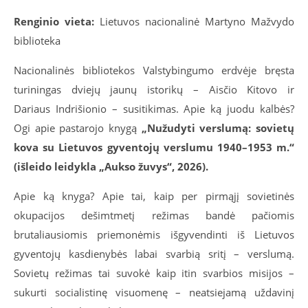
Renginio vieta:
Lietuvos nacionalinė Martyno Mažvydo
biblioteka
Nacionalinės bibliotekos Valstybingumo erdvėje bręsta
turiningas dviejų jaunų istorikų – Aisčio
Kitovo
ir
Dariaus
Indrišionio
– susitikimas. Apie ką juodu kalbės?
Ogi apie pastarojo knygą
„Nužudyti verslumą: sovietų
kova su Lietuvos gyventojų verslumu 1940–1953 m.“
(išleido leidykla „Aukso žuvys“, 2026).
Apie ką knyga? Apie tai, kaip per pirmąjį sovietinės
okupacijos dešimtmetį režimas bandė pačiomis
brutaliausiomis priemonėmis išgyvendinti iš Lietuvos
gyventojų kasdienybės labai svarbią sritį – verslumą.
Sovietų režimas tai suvokė kaip itin svarbios misijos –
sukurti socialistinę visuomenę – neatsiejamą uždavinį