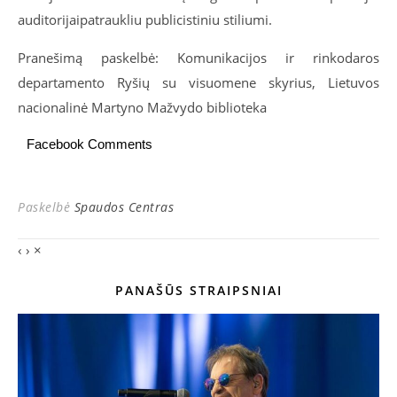
auditorijai
patraukliu
publicistiniu stiliumi.
Pranešimą paskelbė: Komunikacijos ir rinkodaros
departamento Ryšių su visuomene skyrius, Lietuvos
nacionalinė Martyno Mažvydo biblioteka
Facebook Comments
Paskelbė
Spaudos Centras
‹
›
×
PANAŠŪS STRAIPSNIAI