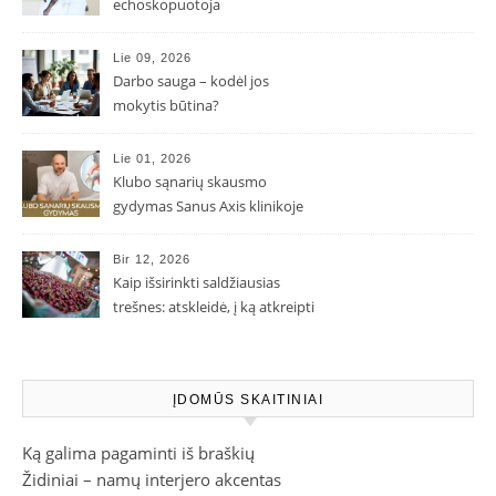
echoskopuotoja
Lie 09, 2026
Darbo sauga – kodėl jos
mokytis būtina?
Lie 01, 2026
Klubo sąnarių skausmo
gydymas Sanus Axis klinikoje
Bir 12, 2026
Kaip išsirinkti saldžiausias
trešnes: atskleidė, į ką atkreipti
dėmesį parduotuvėje
ĮDOMŪS SKAITINIAI
Ką galima pagaminti iš braškių
Židiniai – namų interjero akcentas