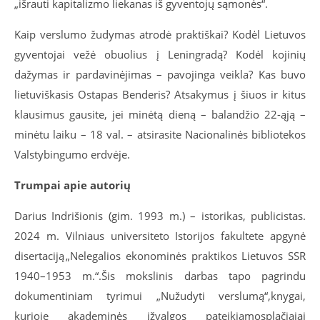
„išrauti kapitalizmo liekanas iš gyventojų sąmonės“.
Kaip verslumo žudymas atrodė praktiškai? Kodėl Lietuvos
gyventojai vežė obuolius į Leningradą? Kodėl kojinių
dažymas ir pardavinėjimas – pavojinga veikla? Kas buvo
lietuviškasis Ostapas Benderis? Atsakymus į šiuos ir kitus
klausimus gausite, jei minėtą dieną – balandžio 22-ąją –
minėtu laiku – 18 val. – atsirasite Nacionalinės bibliotekos
Valstybingumo erdvėje.
Trumpai apie autorių
Darius
Indrišionis
(gim. 1993 m.) – istorikas, publicistas.
2024 m. Vilniaus universiteto Istorijos fakultete apgynė
disertaciją „Nelegalios ekonominės praktikos Lietuvos SSR
1940
–
1953 m.“
.
Š
i
s mokslinis darbas
tapo pagrindu
dokumentiniam tyrimui „Nužudyti verslumą“
,
knygai,
kurioje akademinės įžvalgos pateikiamos
plačiaja
i