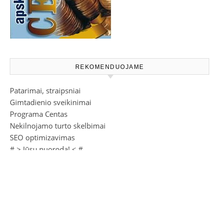
REKOMENDUOJAME
Patarimai, straipsniai
Gimtadienio sveikinimai
Programa Centas
Nekilnojamo turto skelbimai
SEO optimizavimas
# >
Jūsų nuoroda!
< #