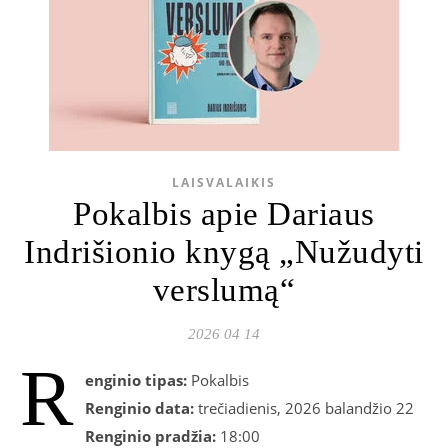
LAISVALAIKIS
Pokalbis apie Dariaus
Indrišionio knygą „Nužudyti
verslumą“
2026 04 14
R
enginio tipas:
Pokalbis
Renginio data:
trečiadienis, 2026 balandžio 22
Renginio pradžia:
18:00