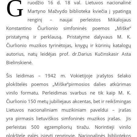
G
ruodžio 16 d. 18 val. Lietuvos nacionalinė
Martyno Mažvydo biblioteka kviečia į ypatingą
renginį – naujai perleistos Mikalojaus
Konstantino Čiurlionio simfoninės poemos „Miške“
pristatymą ir perklausą. Pristatyme dalyvaus M. K.
Čiurlionio muzikos tyrinėtojas, knygų ir kūrinių katalogų
autorius, natų leidėjas prof. dr.Darius Kučinskas
ir Asta
Bielinskienė
.
Šis leidimas – 1942 m. Vokietijoje įrašytos šelako
plokštelės poemos „Miške“pirmosios dalies atkūrimas
vinilo formatu. Perleidimas svarbus ne tik kaip M. K.
Čiurlionio 150 metų jubiliejaus akcentas, bet ir reikšmingas
Lietuvos nacionaliniam muzikiniam paveldui – įrašas
yra pirmasis lietuviškos simfoninės muzikos įrašas. Jis
perleistas 500 egzempliorių tiražu.
Norintieji vinilo
plokštelę
galės įsigyti renginyje,
Nacionalinės bibliotekos