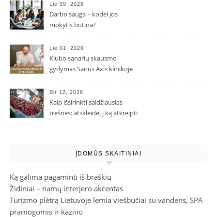
Lie 09, 2026
Darbo sauga – kodėl jos
mokytis būtina?
Lie 01, 2026
Klubo sąnarių skausmo
gydymas Sanus Axis klinikoje
Bir 12, 2026
Kaip išsirinkti saldžiausias
trešnes: atskleidė, į ką atkreipti
dėmesį parduotuvėje
ĮDOMŪS SKAITINIAI
Ką galima pagaminti iš braškių
Židiniai – namų interjero akcentas
Turizmo plėtrą Lietuvoje lemia viešbučiai su vandens, SPA
pramogomis ir kazino