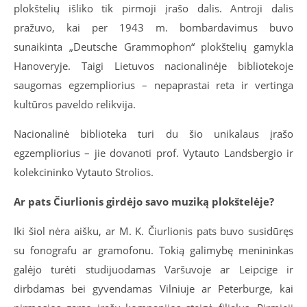
plokštelių išliko tik pirmoji įrašo dalis. Antroji dalis
pražuvo, kai per 1943 m. bombardavimus buvo
sunaikinta „Deutsche Grammophon“ plokštelių gamykla
Hanoveryje. Taigi Lietuvos nacionalinėje bibliotekoje
saugomas egzempliorius – nepaprastai reta ir vertinga
kultūros paveldo relikvija.
Nacionalinė biblioteka turi du šio unikalaus įrašo
egzempliorius – jie dovanoti prof. Vytauto Landsbergio ir
kolekcininko Vytauto Strolios.
Ar pats Čiurlionis girdėjo savo muziką plokštelėje?
Iki šiol nėra aišku, ar M. K. Čiurlionis pats buvo susidūręs
su fonografu ar gramofonu. Tokią galimybę menininkas
galėjo turėti studijuodamas Varšuvoje ar Leipcige ir
dirbdamas bei gyvendamas Vilniuje ar Peterburge, kai