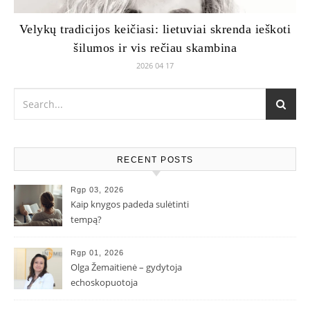
Velykų tradicijos keičiasi: lietuviai skrenda ieškoti
šilumos ir vis rečiau skambina
2026 04 17
RECENT POSTS
Rgp 03, 2026
Kaip knygos padeda sulėtinti
tempą?
Rgp 01, 2026
Olga Žemaitienė – gydytoja
echoskopuotoja