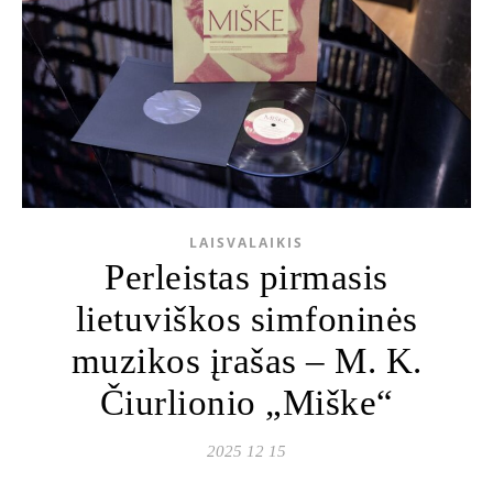
LAISVALAIKIS
Perleistas pirmasis
lietuviškos simfoninės
muzikos įrašas – M. K.
Čiurlionio „Miške“
2025 12 15