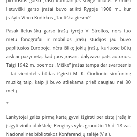
pirmosios garso įrašų kompanijos steigė filialus. Pirmieji
lietuviški garso įrašai buvo atlikti Rygoje 1908 m., kur
įrašyta Vinco Kudirkos „Tautiška giesmė“.
Pasak lietuviškų garso įrašų tyrėjo V.
Strolios
, nors tuo
metu fonografai ir mobilios įrašų studijos jau buvo
paplitusios Europoje, nėra išlikę jokių įrašų, kuriuose būtų
aiškiai pažymėta, kad juos įrašant dalyvavo pats autorius.
Taigi 1942 m. poemos „Miške“ įrašas tampa dar svarbesnis
– tai vienintelis būdas išgirsti M. K. Čiurlionio simfoninę
muziką taip, kaip ji buvo atliekama prieš daugiau nei 80
metų.
*
Lankytojai galės pirmą kartą gyvai išgirsti perleistą įrašą ir
įsigyti vinilo plokštelę. Renginys vyks
gruodžio 16 d. 18 val.
Nacionalinės bibliotekos Konferencijų salėje (V a.).