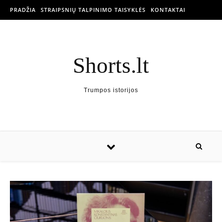
PRADŽIA
STRAIPSNIŲ TALPINIMO TAISYKLĖS
KONTAKTAI
Shorts.lt
Trumpos istorijos