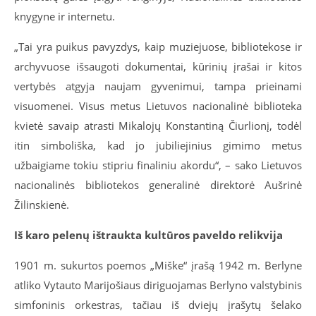
knygyne ir internetu
.
„Tai yra puikus pavyzdys, kaip muziejuose, bibliotekose ir
archyvuose išsaugoti dokumentai, kūrinių įrašai ir kitos
vertybės atgyja naujam gyvenimui, tampa prieinami
visuomenei. Visus metus Lietuvos nacionalinė biblioteka
kvietė savaip atrasti Mikalojų Konstantiną Čiurlionį, todėl
itin simboliška, kad jo jubiliejinius gimimo metus
užbaigiame tokiu stipriu finaliniu akordu“, – sako Lietuvos
nacionalinės bibliotekos generalinė direktorė Aušrinė
Žilinskienė.
Iš karo pelenų ištraukta kultūros paveldo relikvija
1901 m. sukurtos poemos „Miške“ įrašą 1942 m. Berlyne
atliko Vytauto Marijošiaus diriguojamas Berlyno valstybinis
simfoninis orkestras, tačiau iš dviejų įrašytų šelako