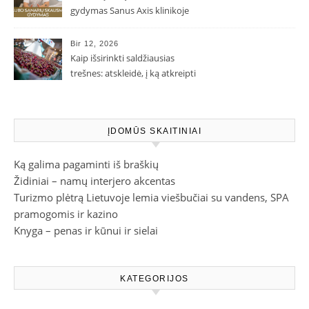
gydymas Sanus Axis klinikoje
Bir 12, 2026
Kaip išsirinkti saldžiausias
trešnes: atskleidė, į ką atkreipti
dėmesį parduotuvėje
ĮDOMŪS SKAITINIAI
Ką galima pagaminti iš braškių
Židiniai – namų interjero akcentas
Turizmo plėtrą Lietuvoje lemia viešbučiai su vandens, SPA
pramogomis ir kazino
Knyga – penas ir kūnui ir sielai
KATEGORIJOS