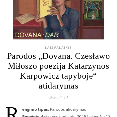
LAISVALAIKIS
Parodos „Dovana. Czesławo
Miłoszo poezija Katarzynos
Karpowicz tapyboje“
atidarymas
2026 04 13
R
enginio tipas:
Parodos atidarymas
Renginio data:
penktadienis, 2026 balandžio 17