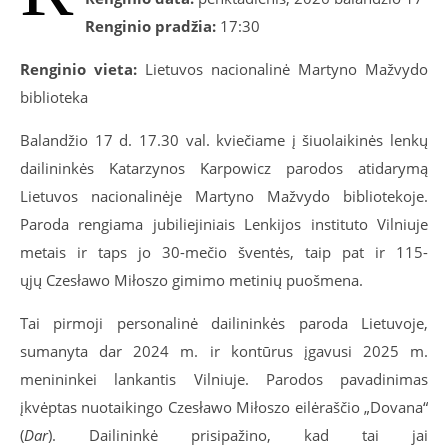
Renginio pradžia:
17:30
Renginio vieta:
Lietuvos nacionalinė Martyno Mažvydo
biblioteka
Balandžio 17 d. 17.30 val. kviečiame į šiuolaikinės lenkų
dailininkės Katarzynos Karpowicz parodos atidarymą
Lietuvos nacionalinėje Martyno Mažvydo bibliotekoje.
Paroda rengiama jubiliejiniais Lenkijos instituto Vilniuje
metais ir taps jo 30-mečio šventės, taip pat ir 115-
ųjų Czesławo Miłoszo gimimo metinių puošmena.
Tai pirmoji personalinė dailininkės paroda Lietuvoje,
sumanyta dar 2024 m. ir kontūrus įgavusi 2025 m.
menininkei lankantis Vilniuje. Parodos pavadinimas
įkvėptas nuotaikingo Czesławo Miłoszo eilėraščio „Dovana“
(
Dar
). Dailininkė prisipažino, kad tai jai