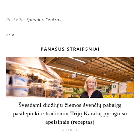
Paskelbė
Spaudos Centras
‹
›
×
PANAŠŪS STRAIPSNIAI
Švęsdami didžiųjų žiemos švenčių pabaigą
pasilepinkite tradiciniu Trijų Karalių pyragu su
apelsinais (receptas)
2023 01 05