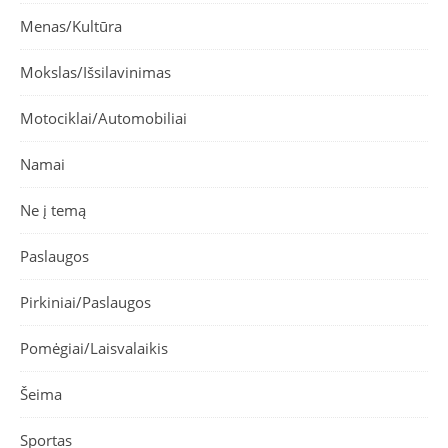
Menas/Kultūra
Mokslas/Išsilavinimas
Motociklai/Automobiliai
Namai
Ne į temą
Paslaugos
Pirkiniai/Paslaugos
Pomėgiai/Laisvalaikis
Šeima
Sportas