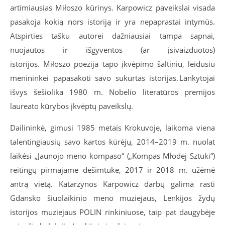
artimiausias Miłoszo kūrinys. Karpowicz paveikslai visada
pasakoja kokią nors istoriją ir yra nepaprastai intymūs.
Atspirties tašku autorei dažniausiai tampa sapnai,
nuojautos ir išgyventos (ar įsivaizduotos)
istorijos. Miłoszo poezija tapo įkvėpimo šaltiniu, leidusiu
menininkei papasakoti savo sukurtas istorijas. Lankytojai
išvys šešiolika 1980 m. Nobelio literatūros premijos
laureato kūrybos įkvėptų paveikslų.
Dailininkė, gimusi 1985 metais Krokuvoje, laikoma viena
talentingiausių savo kartos kūrėjų, 2014–2019 m. nuolat
laikėsi „Jaunojo meno kompaso“ („Kompas Młodej Sztuki“)
reitingų pirmajame dešimtuke, 2017 ir 2018 m. užėmė
antrą vietą. Katarzynos Karpowicz darbų galima rasti
Gdansko šiuolaikinio meno muziejaus, Lenkijos žydų
istorijos muziejaus POLIN rinkiniuose, taip pat daugybėje