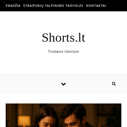
PRADŽIA
STRAIPSNIŲ TALPINIMO TAISYKLĖS
KONTAKTAI
Shorts.lt
Trumpos istorijos