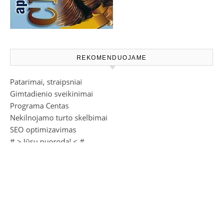
REKOMENDUOJAME
Patarimai, straipsniai
Gimtadienio sveikinimai
Programa Centas
Nekilnojamo turto skelbimai
SEO optimizavimas
# >
Jūsų nuoroda!
< #
Privatumo politika