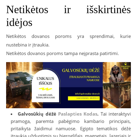
Netikėtos ir išskirtinės
idėjos
Netikėtos dovanos poroms yra sprendimai, kurie
nustebina ir įtraukia.
Netikėtos dovanos poroms tampa neįprasta patirtimi.
Galvosūkių dėžė
Paslapties Kodas
.
Tai interaktyvi
pramoga, paremta pabėgimo kambario principais,
pritaikyta žaidimui namuose. Egipto tematikos dėžė
įtraukia užduotimis su hieroglifais, magnetais, lazeriais ir