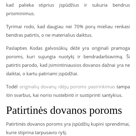
kad palieka stiprius įspūdžius ir sukuria bendrus
prisiminimus.
Tyrimai rodo, kad daugiau nei 70% porų mieliau renkasi
bendras patirtis, o ne materialius daiktus.
Paslapties Kodas galvosūkių dėžė yra originali pramoga
poroms, kuri sujungia nuotykį ir bendradarbiavimą. Ši
patirtis parodo, kad įsimintiniausios dovanos dažnai yra ne
daiktai, o kartu patiriami įspūdžiai.
Todėl
originalių dovanų idėjų poroms pasirinkimas
tampa
itin svarbus, kai norisi nustebinti ir sustiprinti santykius.
Patirtinės dovanos poroms
Patirtinės dovanos poroms yra įspūdžių kupini sprendimai,
kurie stiprina tarpusavio ryšį.