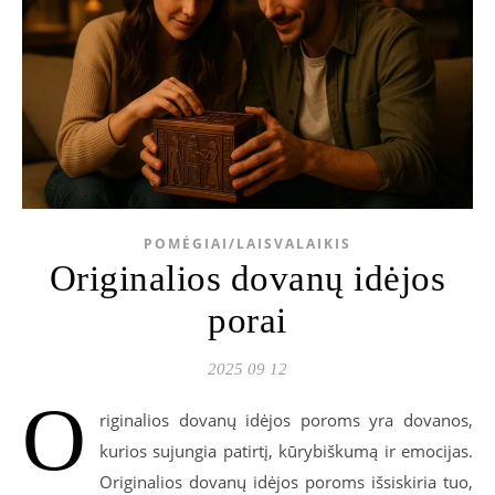
POMĖGIAI/LAISVALAIKIS
Originalios dovanų idėjos
porai
2025 09 12
O
riginalios dovanų idėjos poroms yra dovanos,
kurios sujungia patirtį, kūrybiškumą ir emocijas.
Originalios dovanų idėjos poroms išsiskiria tuo,