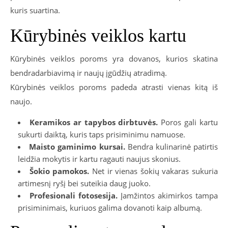
kuris suartina.
Kūrybinės veiklos kartu
Kūrybinės veiklos poroms yra dovanos, kurios skatina
bendradarbiavimą ir naujų įgūdžių atradimą.
Kūrybinės veiklos poroms padeda atrasti vienas kitą iš
naujo.
Keramikos ar tapybos dirbtuvės.
Poros gali kartu
sukurti daiktą, kuris taps prisiminimu namuose.
Maisto gaminimo kursai.
Bendra kulinarinė patirtis
leidžia mokytis ir kartu ragauti naujus skonius.
Šokio pamokos.
Net ir vienas šokių vakaras sukuria
artimesnį ryšį bei suteikia daug juoko.
Profesionali fotosesija.
Įamžintos akimirkos tampa
prisiminimais, kuriuos galima dovanoti kaip albumą.