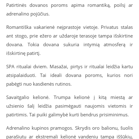
Patirtinės dovanos poroms apima romantiką, poilsį ar
adrenalino pojūčius.
Romantiška vakarienė neįprastoje vietoje. Privatus stalas
ant stogo, prie ežero ar uždaroje terasoje tampa išskirtine
dovana. Tokia dovana sukuria intymią atmosferą ir
išskirtinę patirtį.
SPA ritualai dviem. Masažai, pirtys ir ritualai leidžia kartu
atsipalaiduoti. Tai ideali dovana poroms, kurios nori
pabėgti nuo kasdienės rutinos.
Savaitgalio kelionė. Trumpa kelionė į kitą miestą ar
užsienio šalį leidžia pasimėgauti naujomis vietomis ir
patirtimis. Tai puiki galimybė kurti bendrus prisiminimus.
Adrenalino kupinos pramogos. Skrydis oro balionu, šuolis
parašiutu ar ekstremali kelionė vandeniu tampa iššūkiu,