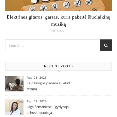
Elektrinės gitaros: garsas, kuris pakeitė šiuolaikinę
muziką
2024 05 01
RECENT POSTS
Rgp 03, 2026
Kaip knygos padeda sulėtinti
tempą?
Rgp 01, 2026
Olga Žemaitienė – gydytoja
echoskopuotoja