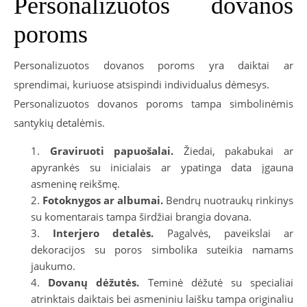
Personalizuotos dovanos
poroms
Personalizuotos dovanos poroms yra daiktai ar
sprendimai, kuriuose atsispindi individualus dėmesys.
Personalizuotos dovanos poroms tampa simbolinėmis
santykių detalėmis.
Graviruoti papuošalai.
Žiedai, pakabukai ar
apyrankės su inicialais ar ypatinga data įgauna
asmeninę reikšmę.
Fotoknygos ar albumai.
Bendrų nuotraukų rinkinys
su komentarais tampa širdžiai brangia dovana.
Interjero detalės.
Pagalvės, paveikslai ar
dekoracijos su poros simbolika suteikia namams
jaukumo.
Dovanų dėžutės.
Teminė dėžutė su specialiai
atrinktais daiktais bei asmeniniu laišku tampa originaliu