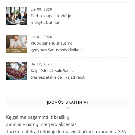
Lie 09, 2026
Darbo sauga – kodėl jos
mokytis būtina?
Lie 01, 2026
Klubo sąnarių skausmo
gydymas Sanus Axis klinikoje
Bir 12, 2026
Kaip išsirinkti saldžiausias
trešnes: atskleidė, į ką atkreipti
dėmesį parduotuvėje
ĮDOMŪS SKAITINIAI
Ką galima pagaminti iš braškių
Židiniai – namų interjero akcentas
Turizmo plėtrą Lietuvoje lemia viešbučiai su vandens, SPA