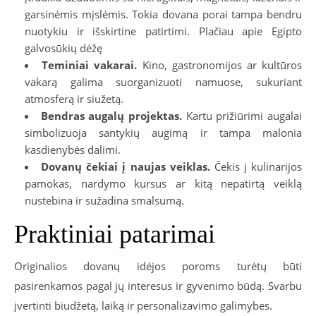
garsinėmis mįslėmis. Tokia dovana porai tampa bendru
nuotykiu ir išskirtine patirtimi. Plačiau apie Egipto
galvosūkių dėžę
Teminiai vakarai.
Kino, gastronomijos ar kultūros
vakarą galima suorganizuoti namuose, sukuriant
atmosferą ir siužetą.
Bendras augalų projektas.
Kartu prižiūrimi augalai
simbolizuoja santykių augimą ir tampa malonia
kasdienybės dalimi.
Dovanų čekiai į naujas veiklas.
Čekis į kulinarijos
pamokas, nardymo kursus ar kitą nepatirtą veiklą
nustebina ir sužadina smalsumą.
Praktiniai patarimai
Originalios dovanų idėjos poroms turėtų būti
pasirenkamos pagal jų interesus ir gyvenimo būdą. Svarbu
įvertinti biudžetą, laiką ir personalizavimo galimybes.