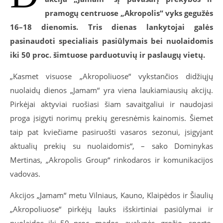
pramogų centruose „Akropolis“ vyks gegužės
16–18 dienomis. Tris dienas lankytojai galės
pasinaudoti specialiais pasiūlymais bei nuolaidomis
iki 50 proc. šimtuose parduotuvių ir paslaugų vietų.
„Kasmet visuose „Akropoliuose“ vykstančios didžiųjų
nuolaidų dienos „Jamam“ yra viena laukiamiausių akcijų.
Pirkėjai aktyviai ruošiasi šiam savaitgaliui ir naudojasi
proga įsigyti norimų prekių geresnėmis kainomis. Šiemet
taip pat kviečiame pasiruošti vasaros sezonui, įsigyjant
aktualių prekių su nuolaidomis“, – sako Dominykas
Mertinas, „Akropolis Group“ rinkodaros ir komunikacijos
vadovas.
Akcijos „Jamam“ metu Vilniaus, Kauno, Klaipėdos ir Šiaulių
„Akropoliuose“ pirkėjų lauks išskirtiniai pasiūlymai ir
nuolaidos iki 50 proc. mados, avalynės, grožio, sporto,