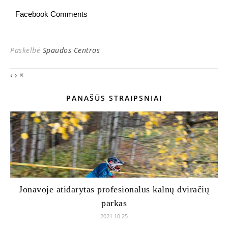
Facebook Comments
Paskelbė
Spaudos Centras
‹
›
×
PANAŠŪS STRAIPSNIAI
Jonavoje atidarytas profesionalus kalnų dviračių
parkas
2021 10 25