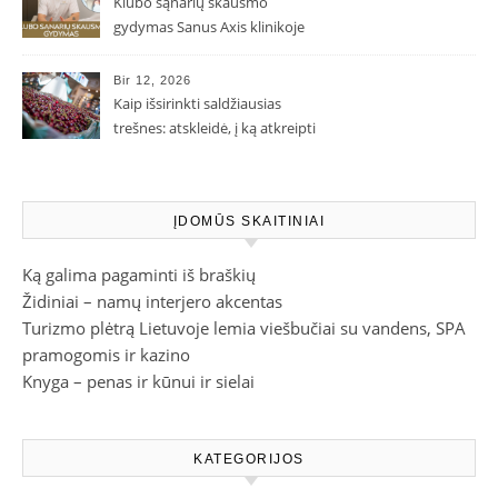
Klubo sąnarių skausmo
gydymas Sanus Axis klinikoje
Bir 12, 2026
Kaip išsirinkti saldžiausias
trešnes: atskleidė, į ką atkreipti
dėmesį parduotuvėje
ĮDOMŪS SKAITINIAI
Ką galima pagaminti iš braškių
Židiniai – namų interjero akcentas
Turizmo plėtrą Lietuvoje lemia viešbučiai su vandens, SPA
pramogomis ir kazino
Knyga – penas ir kūnui ir sielai
KATEGORIJOS