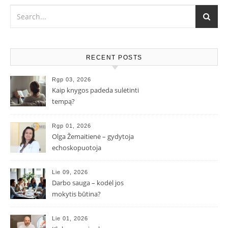
RECENT POSTS
Rgp 03, 2026
Kaip knygos padeda sulėtinti
tempą?
Rgp 01, 2026
Olga Žemaitienė – gydytoja
echoskopuotoja
Lie 09, 2026
Darbo sauga – kodėl jos
mokytis būtina?
Lie 01, 2026