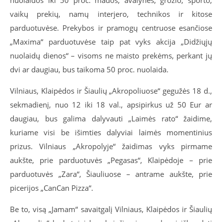
vaikų prekių, namų interjero, technikos ir kitose
parduotuvėse. Prekybos ir pramogų centruose esančiose
„Maxima“ parduotuvėse taip pat vyks akcija „Didžiųjų
nuolaidų dienos“ – visoms ne maisto prekėms, perkant jų
dvi ar daugiau, bus taikoma 50 proc. nuolaida.
Vilniaus, Klaipėdos ir Šiaulių „Akropoliuose“ gegužės 18 d.,
sekmadienį, nuo 12 iki 18 val., apsipirkus už 50 Eur ar
daugiau, bus galima dalyvauti „Laimės rato“ žaidime,
kuriame visi be išimties dalyviai laimės momentinius
prizus. Vilniaus „Akropolyje“ žaidimas vyks pirmame
aukšte, prie parduotuvės „Pegasas“, Klaipėdoje – prie
parduotuvės „Zara“, Šiauliuose – antrame aukšte, prie
picerijos „CanCan Pizza“.
Be to, visą „Jamam“ savaitgalį Vilniaus, Klaipėdos ir Šiaulių