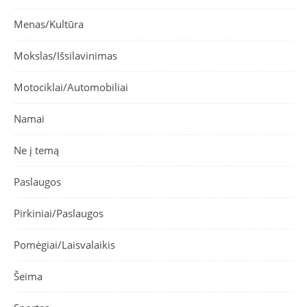
Menas/Kultūra
Mokslas/Išsilavinimas
Motociklai/Automobiliai
Namai
Ne į temą
Paslaugos
Pirkiniai/Paslaugos
Pomėgiai/Laisvalaikis
Šeima