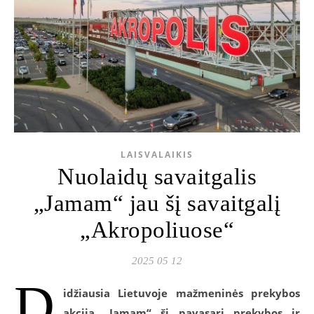
LAISVALAIKIS
Nuolaidų savaitgalis
„Jamam“ jau šį savaitgalį
„Akropoliuose“
2025 05 12
D
idžiausia Lietuvoje mažmeninės prekybos
akcija „Jamam“ šį pavasarį prekybos ir