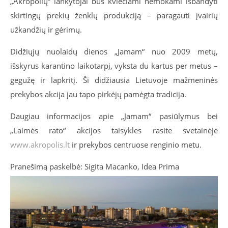
„Akropolių“ lankytojai bus kviečiami nemokami išbandyti
skirtingų prekių ženklų produkciją – paragauti įvairių
užkandžių ir gėrimų.
Didžiųjų nuolaidų dienos „Jamam“ nuo 2009 metų,
išskyrus karantino laikotarpį, vyksta du kartus per metus –
gegužę ir lapkritį. Ši didžiausia Lietuvoje mažmeninės
prekybos akcija jau tapo pirkėjų pamėgta tradicija.
Daugiau informacijos apie „Jamam“ pasiūlymus bei
„Laimės rato“ akcijos taisykles rasite svetainėje
www.akropolis.lt
ir prekybos centruose renginio metu.
Pranešimą paskelbė: Sigita Macanko, Idea Prima