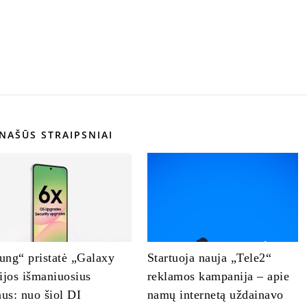
NAŠŪS STRAIPSNIAI
ng“ pristatė „Galaxy
Startuoja nauja „Tele2“
ijos išmaniuosius
reklamos kampanija – apie
nus: nuo šiol DI
namų internetą uždainavo