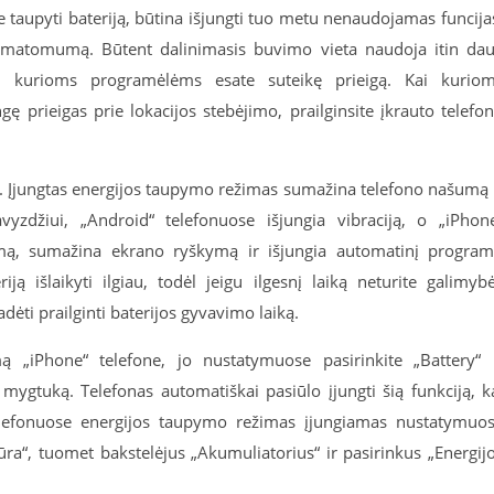
e taupyti bateriją, būtina išjungti tuo metu nenaudojamas funcija
jos matomumą. Būtent dalinimasis buvimo vieta naudoja itin da
nti, kurioms programėlėms esate suteikę prieigą. Kai kurio
ngę prieigas prie lokacijos stebėjimo, prailginsite įkrauto telefo
. Įjungtas energijos taupymo režimas sumažina telefono našumą 
avyzdžiui, „Android“ telefonuose išjungia vibraciją, o „iPhon
imą, sumažina ekrano ryškymą ir išjungia automatinį progra
riją išlaikyti ilgiau, todėl jeigu ilgesnį laiką neturite galimyb
dėti prailginti baterijos gyvavimo laiką.
 „iPhone“ telefone, jo nustatymuose pasirinkite „Battery“ 
gtuką. Telefonas automatiškai pasiūlo įjungti šią funkciją, k
telefonuose energijos taupymo režimas įjungiamas nustatymuo
iūra“, tuomet bakstelėjus „Akumuliatorius“ ir pasirinkus „Energij