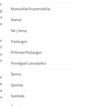
s,
Motociklai/Automobiliai
ug
ms
Namai
no
Ne į temą
ir
Paslaugos
e“
Pirkiniai/Paslaugos
mų
ės
Pomėgiai/Laisvalaikis
Šeima
ir
ai
Sportas
se
Sveikata
os