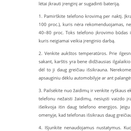
lėtai įkrauti įrenginį ar sugadinti bateriją.
1. Pamirškite telefono krovimą per naktį. Įkr
100 proc.), kuris nėra rekomenduojamas, nes il
40–80 proc. Toks telefono įkrovimo būdas iš
kuris neigiamai veikia įrenginio darbą.
2. Venkite aukštos temperatūros. Prie ilgesn
sakant, karštis yra bene didžiausias ilgalaik
dėl to ji daug greičiau išsikrauna. Nerekome
apsauginiu dėklu automobilyje ar ant palangės, 
3. Pailsėkite nuo žaidimų ir venkite ryškaus ekr
telefonu nežaisti žaidimų, nesiųsti vaizdo į
išeikvoja itin daug telefono energijos. Jeigu
omenyje, kad telefonas išsikraus daug greičia
4. Išjunkite nenaudojamus nustatymus. Kuo 