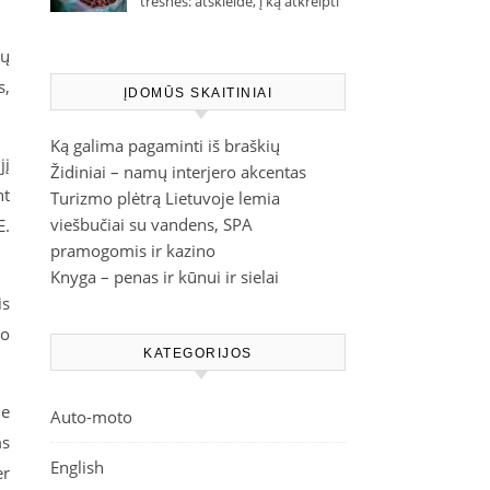
trešnes: atskleidė, į ką atkreipti
dėmesį parduotuvėje
tų
s,
ĮDOMŪS SKAITINIAI
Ką galima pagaminti iš braškių
jį
Židiniai – namų interjero akcentas
nt
Turizmo plėtrą Lietuvoje lemia
viešbučiai su vandens, SPA
E.
pramogomis ir kazino
Knyga – penas ir kūnui ir sielai
is
jo
KATEGORIJOS
je
Auto-moto
ms
English
er