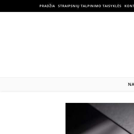
PRADŽIA
STRAIPSNIŲ TALPINIMO TAISYKLĖS
KONT
N