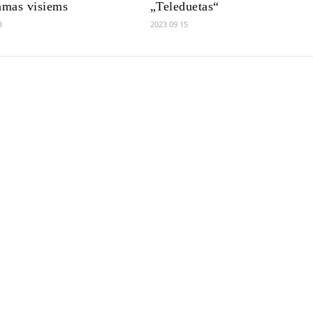
amas visiems
„Teleduetas“
3
2023 09 15