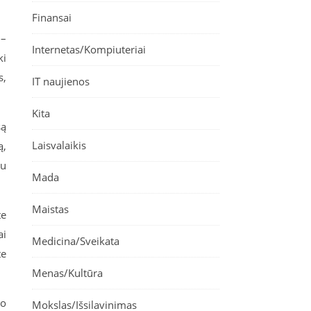
Finansai
0–
Internetas/Kompiuteriai
ki
s,
IT naujienos
Kita
są
Laisvalaikis
ą,
su
Mada
Maistas
te
ai
Medicina/Sveikata
te
Menas/Kultūra
uo
Mokslas/Išsilavinimas