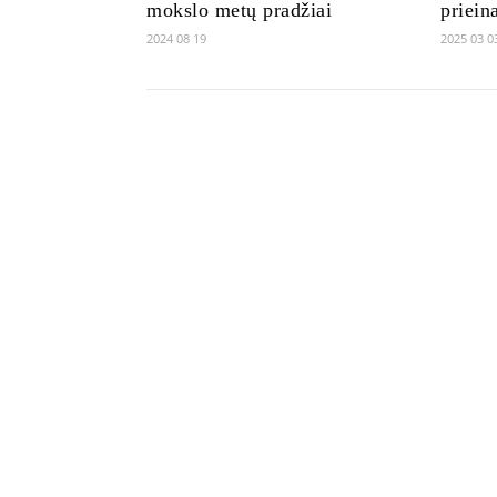
mokslo metų pradžiai
priein
2024 08 19
2025 03 0