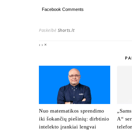
Facebook Comments
Paskelbė
Shorts.lt
‹
›
×
PA
Nuo matematikos sprendimo
„Samsu
iki šokančių piešinių: dirbtinio
A“ ser
intelekto įrankiai lengvai
telefo