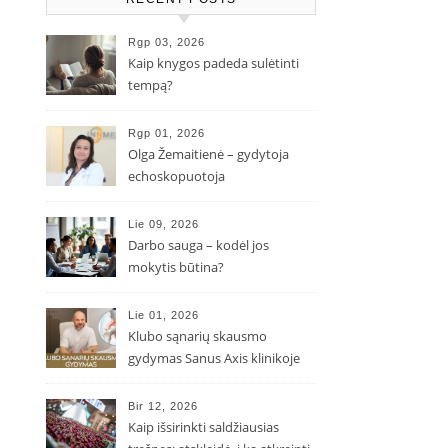
Rgp 03, 2026
Kaip knygos padeda sulėtinti
tempą?
Rgp 01, 2026
Olga Žemaitienė – gydytoja
echoskopuotoja
Lie 09, 2026
Darbo sauga – kodėl jos
mokytis būtina?
Lie 01, 2026
Klubo sąnarių skausmo
gydymas Sanus Axis klinikoje
Bir 12, 2026
Kaip išsirinkti saldžiausias