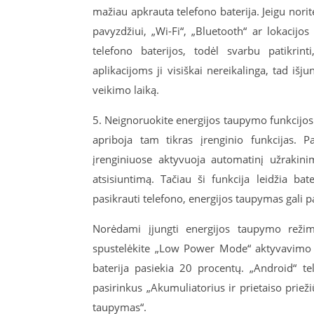
mažiau apkrauta telefono baterija. Jeigu norit
pavyzdžiui, „Wi-Fi“, „Bluetooth“ ar lokaci
telefono baterijos, todėl svarbu patikri
aplikacijoms ji visiškai nereikalinga, tad išju
veikimo laiką.
5. Neignoruokite energijos taupymo funkcijos
apriboja tam tikras įrenginio funkcijas. P
įrenginiuose aktyvuoja automatinį užrakin
atsisiuntimą. Tačiau ši funkcija leidžia bate
pasikrauti telefono, energijos taupymas gali pa
Norėdami įjungti energijos taupymo režimą
spustelėkite „Low Power Mode“ aktyvavimo my
baterija pasiekia 20 procentų. „Android“ 
pasirinkus „Akumuliatorius ir prietaiso priež
taupymas“.