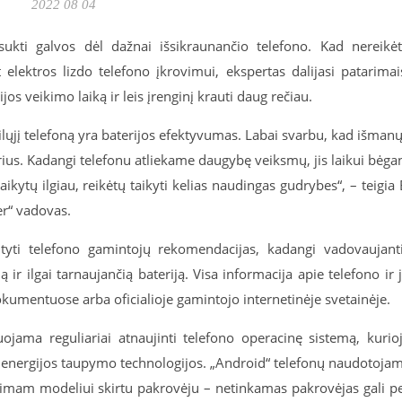
2022 08 04
sukti galvos dėl dažnai išsikraunančio telefono. Kad nereikė
 elektros lizdo telefono įkrovimui, ekspertas dalijasi patarimai
jos veikimo laiką ir leis įrenginį krauti daug rečiau.
lųjį telefoną yra baterijos efektyvumas. Labai svarbu, kad išmanų
us. Kadangi telefonu atliekame daugybę veiksmų, jis laikui bėga
aikytų ilgiau, reikėtų taikyti kelias naudingas gudrybes“, – teigia 
er“ vadovas.
aityti telefono gamintojų rekomendacijas, kadangi vadovaujant
ną ir ilgai tarnaujančią bateriją. Visa informacija apie telefono ir 
okumentuose arba oficialioje gamintojo internetinėje svetainėje.
ojama reguliariai atnaujinti telefono operacinę sistemą, kurio
 energijos taupymo technologijos. „Android“ telefonų naudotoja
rimam modeliui skirtu pakrovėju – netinkamas pakrovėjas gali p