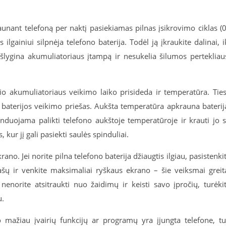
aunant telefoną per naktį pasiekiamas pilnas įsikrovimo ciklas (
gainiui silpnėja telefono baterija. Todėl ją įkraukite dalinai, i
lygina akumuliatoriaus įtampą ir nesukelia šilumos pertekliau
io akumuliatoriaus veikimo laiko prisideda ir temperatūra. Tie
io baterijos veikimo priešas. Aukšta temperatūra apkrauna baterij
nduojama palikti telefono aukštoje temperatūroje ir krauti jo 
kur jį gali pasiekti saulės spinduliai.
ano. Jei norite pilna telefono baterija džiaugtis ilgiau, pasistenki
rašų ir venkite maksimaliai ryškaus ekrano – šie veiksmai greit
 nenorite atsitraukti nuo žaidimų ir keisti savo įpročių, turėki
u.
mažiau įvairių funkcijų ar programų yra įjungta telefone, t