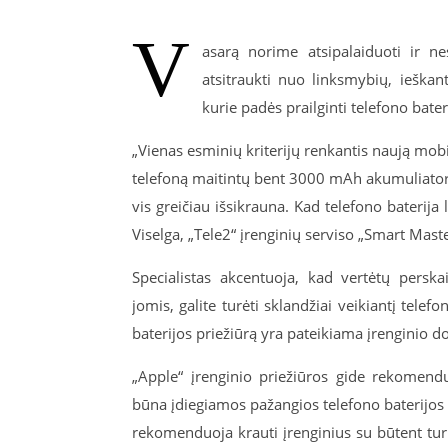
V
asarą norime atsipalaiduoti ir ne
atsitraukti nuo linksmybių, ieškant
kurie padės prailginti telefono bateri
„Vienas esminių kriterijų renkantis naują mobi
telefoną maitintų bent 3000 mAh akumuliatori
vis greičiau išsikrauna. Kad telefono baterija l
Viselga, „Tele2“ įrenginių serviso „Smart Mast
Specialistas akcentuoja, kad vertėtų persk
jomis, galite turėti sklandžiai veikiantį telefo
baterijos priežiūrą yra pateikiama įrenginio d
„Apple“ įrenginio priežiūros gide rekomendu
būna įdiegiamos pažangios telefono baterijos
rekomenduoja krauti įrenginius su būtent tu