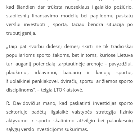
kad šiandien dar trūksta nuoseklaus ilgalaikio požiūrio,
stabilesnių finansavimo modelių bei papildomų paskatų
verslui investuoti į sportą, tačiau bendra situacija po
truputį gerėja.
„Taip pat svarbu didesnį dėmesį skirti ne tik tradiciškai
populiarioms sporto šakoms, bet ir toms, kuriose Lietuva
turi augantį potencialą tarptautinėje arenoje – pavyzdžiui,
plaukimui, irklavimui, baidarių ir kanojų sportui,
šiuolaikinei penkiakovei, dviračių sportui ar žiemos sporto
disciplinoms“, – teigia LTOK atstovė.
R. Davidovičius mano, kad paskatinti investicijas sporto
sektoriuje padėtų ilgalaikė valstybės strategija fizinio
aktyvumo ir sporto skatinimo atžvilgiu bei palankesnių
sąlygų verslo investicijoms sukūrimas.