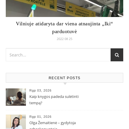
Vilniuje atidaryta dar viena atnaujinta „Iki“
parduotuvė
2022 08 25
RECENT POSTS
Rgp 03, 2026
Kaip knygos padeda sulėtinti
tempą?
Rgp 01, 2026
Olga Žemaitienė – gydytoja
echoskopuotoja