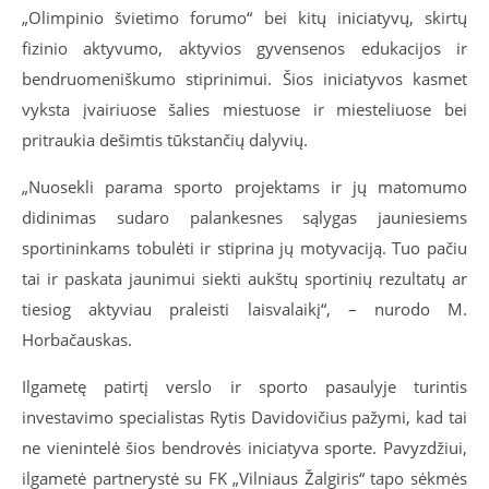
„Olimpinio švietimo forumo“ bei kitų iniciatyvų, skirtų
fizinio aktyvumo, aktyvios gyvensenos edukacijos ir
bendruomeniškumo stiprinimui. Šios iniciatyvos kasmet
vyksta įvairiuose šalies miestuose ir miesteliuose bei
pritraukia dešimtis tūkstančių dalyvių.
„Nuosekli parama sporto projektams ir jų matomumo
didinimas sudaro palankesnes sąlygas jauniesiems
sportininkams tobulėti ir stiprina jų motyvaciją. Tuo pačiu
tai ir paskata jaunimui siekti aukštų sportinių rezultatų ar
tiesiog aktyviau praleisti laisvalaikį“, – nurodo M.
Horbačauskas.
Ilgametę patirtį verslo ir sporto pasaulyje turintis
investavimo specialistas Rytis Davidovičius pažymi, kad tai
ne vienintelė šios bendrovės iniciatyva sporte. Pavyzdžiui,
ilgametė partnerystė su FK „Vilniaus Žalgiris“ tapo sėkmės