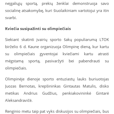
neįgaliųjų sportą, prekių ženklai demonstruoja savo
socialinę atsakomybę, kuri šiuolaikiniam vartotojui yra itin
svarbi.
Kviečia susipažinti su olimpiečiais
Siekiant skatinti įvairių sporto šakų populiarumą LTOK
birželio 6 d. Kaune organizuoja Olimpinę dieną, kur kartu
su olimpiečiais gyventojai kviečiami kartu atrasti
mėgstamą sportą, pasivaržyti bei pabendrauti su
olimpiečiais.
Olimpinėje dienoje sporto entuziastų lauks buriuotojas
Juozas Bernotas, krepšininkas Gintautas Matulis, disko
metikas Andrius Gudžius, penkiakovininkė Gintarė
Aleksandravičė.
Renginio metu taip pat vyks diskusijos su olimpiečiais, bus