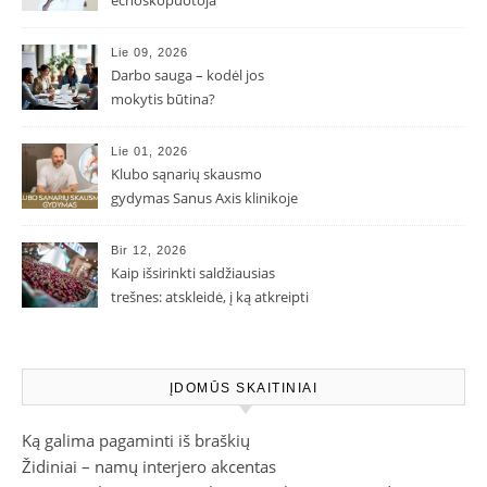
Lie 09, 2026
Darbo sauga – kodėl jos
mokytis būtina?
Lie 01, 2026
Klubo sąnarių skausmo
gydymas Sanus Axis klinikoje
Bir 12, 2026
Kaip išsirinkti saldžiausias
trešnes: atskleidė, į ką atkreipti
dėmesį parduotuvėje
ĮDOMŪS SKAITINIAI
Ką galima pagaminti iš braškių
Židiniai – namų interjero akcentas