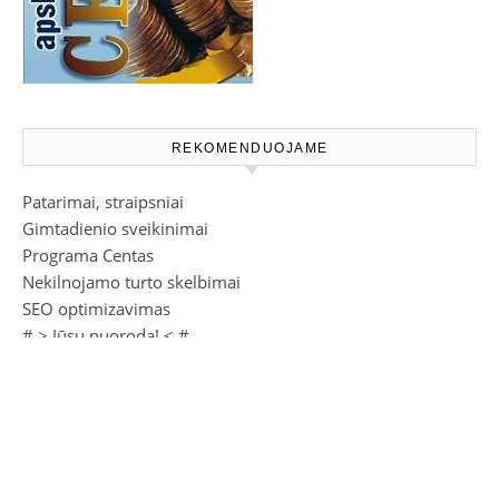
REKOMENDUOJAME
Patarimai, straipsniai
Gimtadienio sveikinimai
Programa Centas
Nekilnojamo turto skelbimai
SEO optimizavimas
# >
Jūsų nuoroda!
< #