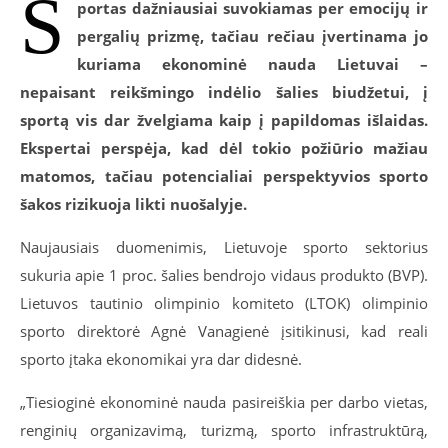
S
portas dažniausiai suvokiamas per emocijų ir
pergalių prizmę, tačiau rečiau įvertinama jo
kuriama ekonominė nauda Lietuvai –
nepaisant reikšmingo indėlio šalies biudžetui, į
sportą vis dar žvelgiama kaip į papildomas išlaidas.
Ekspertai perspėja, kad dėl tokio požiūrio mažiau
matomos, tačiau potencialiai perspektyvios sporto
šakos rizikuoja likti nuošalyje.
Naujausiais duomenimis, Lietuvoje sporto sektorius
sukuria apie 1 proc. šalies bendrojo vidaus produkto (BVP).
Lietuvos tautinio olimpinio komiteto (LTOK) olimpinio
sporto direktorė Agnė Vanagienė įsitikinusi, kad reali
sporto įtaka ekonomikai yra dar didesnė.
„Tiesioginė ekonominė nauda pasireiškia per darbo vietas,
renginių organizavimą, turizmą, sporto infrastruktūrą,