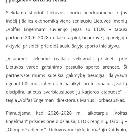
Siekdama stiprinti Lietuvos sporto bendruomenę ir jos
indėlį į šalies ekonomiką viena seniausių Lietuvos
įmoni
ų
„Volfas Engelman“ suvienijo jėgas su LTOK – tapusi
partnere 2026–2028 m. laikotarpiui, bendrovė įsipareigojo
aktyviai prisidėti prie didžiausių šalyje sporto iniciatyvų.
„Visuomet siekiame realiais veiksmais prisidėti prie
Lietuvos vardo garsinimo pasaulio sporto arenose. Ši
partnerystė mums suteikia galimybę tiesiogiai dalyvauti
ugdant būsimus talentus ir palaikyti profesionalius įvairių
disciplinų atletus svarbiausiuose jų karjeros etapuose“, –
teigia „Volfas Engelman“ direktorius Marius Horbačauskas.
Planuojama, kad 2026–2028 m. laikotarpiu „Volfas
Engelman“ prisidės prie didžiausių LTOK renginių, tarp jų –
„Olimpinės dienos“, Lietuvos mokyklų ir mažųjų žaidynių,