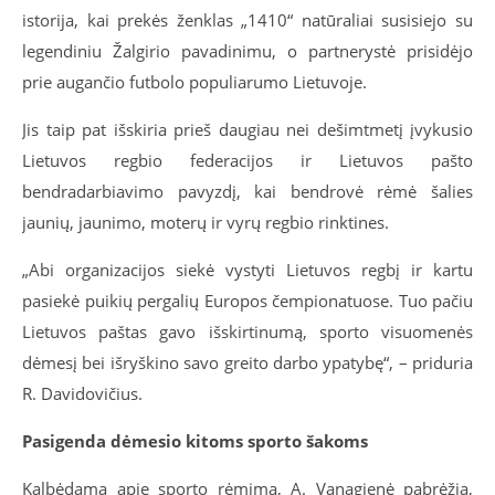
istorija, kai prekės ženklas „1410“ natūraliai susisiejo su
legendiniu Žalgirio pavadinimu, o partnerystė prisidėjo
prie augančio futbolo populiarumo Lietuvoje.
Jis taip pat išskiria prieš daugiau nei dešimtmetį įvykusio
Lietuvos regbio federacijos ir Lietuvos pašto
bendradarbiavimo pavyzdį, kai bendrovė rėmė šalies
jaunių, jaunimo, moterų ir vyrų regbio rinktines.
„Abi organizacijos siekė vystyti Lietuvos regbį ir kartu
pasiekė puikių pergalių Europos čempionatuose. Tuo pačiu
Lietuvos paštas gavo išskirtinumą, sporto visuomenės
dėmesį bei išryškino savo greito darbo ypatybę“, – priduria
R. Davidovičius.
Pasigenda dėmesio kitoms sporto šakoms
Kalbėdama apie sporto rėmimą, A. Vanagienė pabrėžia,