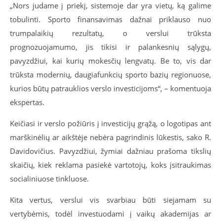
„Nors judame į priekį, sistemoje dar yra vietų, ką galime
tobulinti. Sporto finansavimas dažnai priklauso nuo
trumpalaikių rezultatų, o verslui trūksta
prognozuojamumo, jis tikisi ir palankesnių sąlygų,
pavyzdžiui, kai kurių mokesčių lengvatų. Be to, vis dar
trūksta modernių, daugiafunkcių sporto bazių regionuose,
kurios būtų patrauklios verslo investicijoms“, – komentuoja
ekspertas.
Keičiasi ir verslo požiūris į investicijų grąžą, o logotipas ant
marškinėlių ar aikštėje nebėra pagrindinis lūkestis, sako R.
Davidovičius. Pavyzdžiui, žymiai dažniau prašoma tikslių
skaičių, kiek reklama pasiekė vartotojų, koks įsitraukimas
socialiniuose tinkluose.
Kita vertus, verslui vis svarbiau būti siejamam su
vertybėmis, todėl investuodami į vaikų akademijas ar