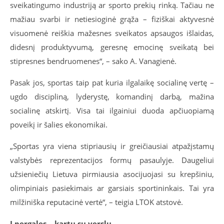
sveikatingumo industriją ar sporto prekių rinką. Tačiau ne
mažiau svarbi ir netiesioginė grąža – fiziškai aktyvesnė
visuomenė reiškia mažesnes sveikatos apsaugos išlaidas,
didesnį produktyvumą, geresnę emocinę sveikatą bei
stipresnes bendruomenes“, – sako A. Vanagienė.
Pasak jos, sportas taip pat kuria ilgalaikę socialinę vertę –
ugdo discipliną, lyderystę, komandinį darbą, mažina
socialinę atskirtį. Visa tai ilgainiui duoda apčiuopiamą
poveikį ir šalies ekonomikai.
„Sportas yra viena stipriausių ir greičiausiai atpažįstamų
valstybės reprezentacijos formų pasaulyje. Daugeliui
užsieniečių Lietuva pirmiausia asocijuojasi su krepšiniu,
olimpiniais pasiekimais ar garsiais sportininkais. Tai yra
milžiniška reputacinė vertė“, – teigia LTOK atstovė.
Į pergales – kartu su verslu