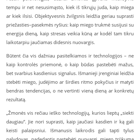
tempu ir net nesusimąsto, kiek iš tikrųjų juda, kaip miega
ar kiek ilsisi. Objektyvesnis žvilgsnis leidžia geriau suprasti
priežasties–pasekmės ryšius: kaip miego trukmė susijusi su
energija dieną, kaip stresas veikia kūną ar kodėl tam tikru
laikotarpiu jaučiamas didesnis nuovargis.
Būtent čia vis dažniau pasitelkiamos ir technologijos – ne
kaip kontrolės priemonė, o kaip būdas pastebėti mažus,
bet svarbius kasdienius signalus. Išmanieji įrenginiai leidžia
stebėti miego, judėjimo ar širdies ritmo pokyčius ir matyti
bendras tendencijas, o ne vertinti vieną dieną ar konkretų
rezultatą.
„Žmonės vis rečiau ieško technologijų, kurios lieptų „siekti
daugiau“. Jie nori suprasti, kaip jaučiasi kasdien ir ką gali
keisti palaipsniui. Išmanusis laikrodis gali tapti tylus
palydovas, padedantis pastebėti nuovargį, miego trūkumą