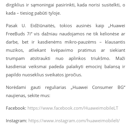
dirgiklius ir sąmoningai pasirinkti, kada norisi susitelkti, o
kada – tiesiog pabūti tyloje.
Pasak U. Eidžiūnaitės, tokios ausinės kaip „Huawei
FreeBuds 7i“ vis dažniau naudojamos ne tik kelionėse ar
darbe, bet ir kasdienėms mikro-pauzėms – klausantis
muzikos, atliekant kvėpavimo pratimus ar siekiant
trumpam atsitraukti nuo aplinkos triukšmo. Maži
kasdieniai veiksmai padeda palaikyti emocinį balansą ir
papildo nuoseklius sveikatos įpročius.
Norėdami gauti reguliarias „Huawei Consumer BG“
naujienas, sekite mus:
Facebook:
https://www.facebook.com/HuaweimobileLT
Instagram:
https://www.instagram.com/huaweimobilelt/