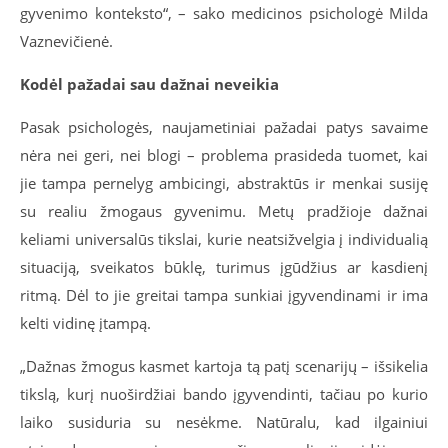
gyvenimo konteksto“, – sako medicinos psichologė Milda
Vaznevičienė.
Kodėl pažadai sau dažnai neveikia
Pasak psichologės, naujametiniai pažadai patys savaime
nėra nei geri, nei blogi – problema prasideda tuomet, kai
jie tampa pernelyg ambicingi, abstraktūs ir menkai susiję
su realiu žmogaus gyvenimu. Metų pradžioje dažnai
keliami universalūs tikslai, kurie neatsižvelgia į individualią
situaciją, sveikatos būklę, turimus įgūdžius ar kasdienį
ritmą. Dėl to jie greitai tampa sunkiai įgyvendinami ir ima
kelti vidinę įtampą.
„Dažnas žmogus kasmet kartoja tą patį scenarijų – išsikelia
tikslą, kurį nuoširdžiai bando įgyvendinti, tačiau po kurio
laiko susiduria su nesėkme. Natūralu, kad ilgainiui