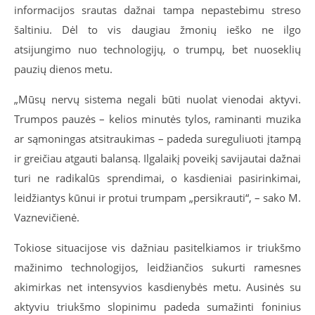
informacijos srautas dažnai tampa nepastebimu streso
šaltiniu. Dėl to vis daugiau žmonių ieško ne ilgo
atsijungimo nuo technologijų, o trumpų, bet nuoseklių
pauzių dienos metu.
„Mūsų nervų sistema negali būti nuolat vienodai aktyvi.
Trumpos pauzės – kelios minutės tylos, raminanti muzika
ar sąmoningas atsitraukimas – padeda sureguliuoti įtampą
ir greičiau atgauti balansą.
Ilgalaikį poveikį savijautai dažnai
turi ne radikalūs sprendimai, o kasdieniai pasirinkimai,
leidžiantys kūnui ir protui trumpam „persikrauti
“, – sako M.
Vaznevičienė.
Tokiose situacijose vis dažniau pasitelkiamos ir triukšmo
mažinimo technologijos, leidžiančios sukurti ramesnes
akimirkas net intensyvios kasdienybės metu. Ausinės su
aktyviu triukšmo slopinimu padeda sumažinti foninius