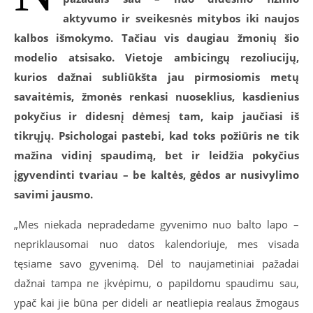
aktyvumo ir sveikesnės mitybos iki naujos
kalbos išmokymo. Tačiau vis daugiau žmonių šio
modelio atsisako. Vietoje ambicingų rezoliucijų,
kurios dažnai subliūkšta jau pirmosiomis metų
savaitėmis, žmonės renkasi nuoseklius, kasdienius
pokyčius ir didesnį dėmesį tam, kaip jaučiasi iš
tikrųjų. Psichologai pastebi, kad toks požiūris ne tik
mažina vidinį spaudimą, bet ir leidžia pokyčius
įgyvendinti tvariau – be kaltės, gėdos ar nusivylimo
savimi jausmo.
„Mes niekada nepradedame gyvenimo nuo balto lapo –
nepriklausomai nuo datos kalendoriuje, mes visada
tęsiame savo gyvenimą. Dėl to naujametiniai pažadai
dažnai tampa ne įkvėpimu, o papildomu spaudimu sau,
ypač kai jie būna per dideli ar neatliepia realaus žmogaus