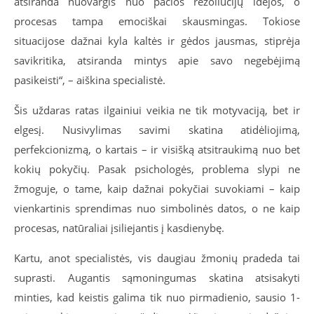
atsiranda nuovargis nuo pačios rezoliucijų idėjos, o
procesas tampa emociškai skausmingas. Tokiose
situacijose dažnai kyla kaltės ir gėdos jausmas, stiprėja
savikritika, atsiranda mintys apie savo negebėjimą
pasikeisti“, – aiškina specialistė.
Šis uždaras ratas ilgainiui veikia ne tik motyvaciją, bet ir
elgesį. Nusivylimas savimi skatina atidėliojimą,
perfekcionizmą, o kartais – ir visišką atsitraukimą nuo bet
kokių pokyčių. Pasak psichologės, problema slypi ne
žmoguje, o tame, kaip dažnai pokyčiai suvokiami – kaip
vienkartinis sprendimas nuo simbolinės datos, o ne kaip
procesas, natūraliai įsiliejantis į kasdienybę.
Kartu, anot specialistės, vis daugiau žmonių pradeda tai
suprasti. Augantis sąmoningumas skatina atsisakyti
minties, kad keistis galima tik nuo pirmadienio, sausio 1-