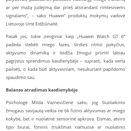
ar per mažą judėjimą dar prieš atsirandant rimtesniems
signalams“, – sako
Huawei“ produktų mokymų vadovė
Lietuvoje
Urtė Eidžiūnaitė.
Pasak jos, tokie įrenginiai kaip „Huawei Watch GT 6“
padeda stebėti miego fazes, širdies ritmo pokyčius,
aktyvumo dinamiką ir leidžia žmogui priimti labiau
pagrįstus sprendimus kasdienybėje – suprasti, kada verta
pailsėti, o kada būti aktyvesniam, nesukuriant papildomo
spaudimo sau.
Balanso atradimas kasdienybėje
Psicholog
ė
Milda Vaznevičienė
sako
, jog
šiuolaikinio
žmogaus savijautą veikia ne tik fizinis aktyvumas ar miego
kokybė, bet ir nuolatinė sensorinė apkrova. Eismas, atviro
tipo biurai, foninis triukšmas namuose ar nuolatinis