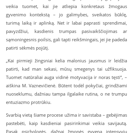
veikia tuomet, kai jie atliepia konkretaus žmogaus
gyvenimo kontekstą – jo galimybes, sveikatos būklę,
turimą laiką ir aplinką. Net ir labai paprasti sprendimai,
pavyzdžiui, kasdienis trumpas pasivaikščiojimas ar
sąmoningesnis poilsis, gali tapti reikšmingais, jei jie padeda
patirti sėkmės pojūtį.
„Kai pirmieji žingsniai kelia malonius jausmus ir leidžia
patirti, kad man sekasi, mūsų smegenys tai užfiksuoja.
Tuomet natūraliai auga vidinė motyvacija ir noras tęsti“, –
aiškina M. Vaznevičienė. Būtent todėl pokyčiai, grindžiami
nuoseklumu, dažniau tampa ilgalaike rutina, o ne trumpu
entuziazmo protrūkiu.
Svarbią vietą šiame procese užima ir savistaba – gebėjimas
pastebėti, kaip kasdieniai pasirinkimai veikia savijautą.
Pasak psichologės, dažnai žmonės gyvena intensyviu