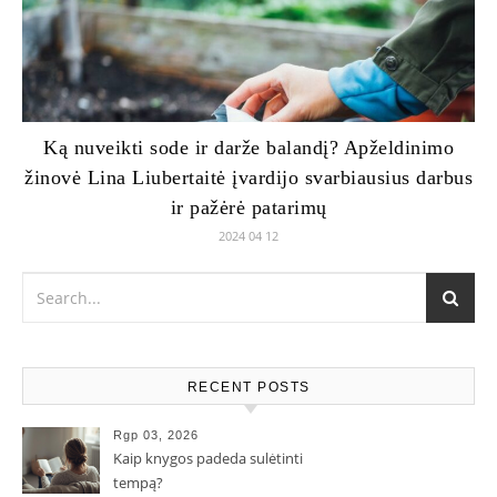
Ką nuveikti sode ir darže balandį? Apželdinimo
žinovė Lina Liubertaitė įvardijo svarbiausius darbus
ir pažėrė patarimų
2024 04 12
RECENT POSTS
Rgp 03, 2026
Kaip knygos padeda sulėtinti
tempą?