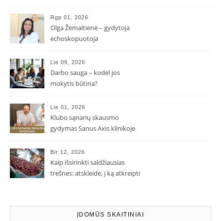
Rgp 01, 2026
Olga Žemaitienė – gydytoja
echoskopuotoja
Lie 09, 2026
Darbo sauga – kodėl jos
mokytis būtina?
Lie 01, 2026
Klubo sąnarių skausmo
gydymas Sanus Axis klinikoje
Bir 12, 2026
Kaip išsirinkti saldžiausias
trešnes: atskleidė, į ką atkreipti
dėmesį parduotuvėje
ĮDOMŪS SKAITINIAI