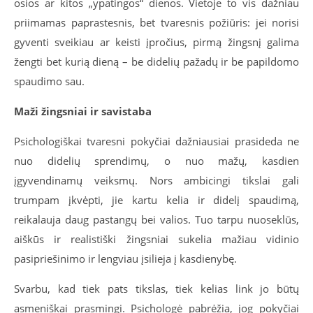
osios ar kitos „ypatingos“ dienos. Vietoje to vis dažniau
priimamas paprastesnis, bet tvaresnis požiūris: jei norisi
gyventi sveikiau ar keisti įpročius, pirmą žingsnį galima
žengti bet kurią dieną – be didelių pažadų ir be papildomo
spaudimo sau.
Maži žingsniai ir savistaba
Psichologiškai tvaresni pokyčiai dažniausiai prasideda ne
nuo didelių sprendimų, o nuo mažų, kasdien
įgyvendinamų veiksmų. Nors ambicingi tikslai gali
trumpam įkvėpti, jie kartu kelia ir didelį spaudimą,
reikalauja daug pastangų bei valios. Tuo tarpu nuoseklūs,
aiškūs ir realistiški žingsniai sukelia mažiau vidinio
pasipriešinimo ir lengviau įsilieja į kasdienybę.
Svarbu, kad tiek pats tikslas, tiek kelias link jo būtų
asmeniškai prasmingi. Psichologė pabrėžia, jog pokyčiai