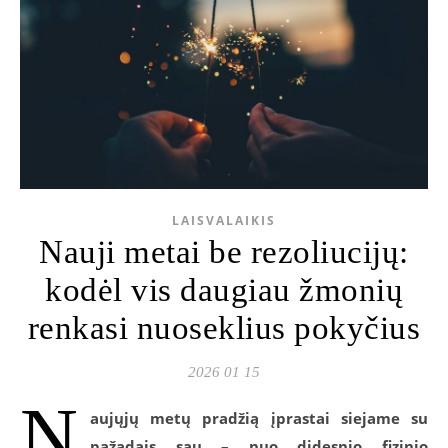
LAISVALAIKIS
Nauji metai be rezoliucijų:
kodėl vis daugiau žmonių
renkasi nuoseklius pokyčius
2026 01 15
N
aujųjų metų pradžią įprastai siejame su
pažadais sau – nuo didesnio fizinio