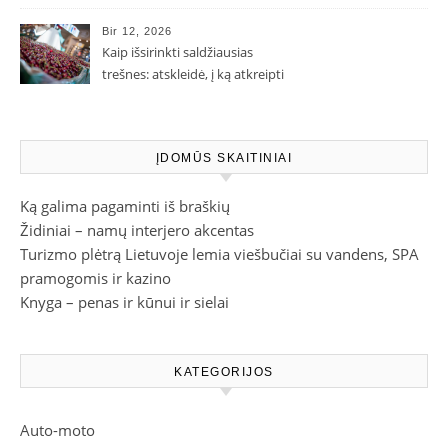
Bir 12, 2026
Kaip išsirinkti saldžiausias
trešnes: atskleidė, į ką atkreipti
dėmesį parduotuvėje
ĮDOMŪS SKAITINIAI
Ką galima pagaminti iš braškių
Židiniai – namų interjero akcentas
Turizmo plėtrą Lietuvoje lemia viešbučiai su vandens, SPA
pramogomis ir kazino
Knyga – penas ir kūnui ir sielai
KATEGORIJOS
Auto-moto