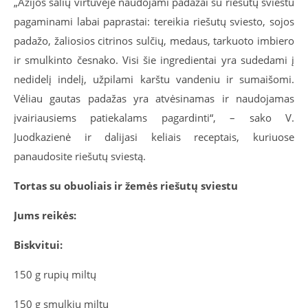
„Azijos šalių virtuvėje naudojami padažai su riešutų sviestu
pagaminami labai paprastai: tereikia riešutų sviesto, sojos
padažo, žaliosios citrinos sulčių, medaus, tarkuoto imbiero
ir smulkinto česnako. Visi šie ingredientai yra sudedami į
nedidelį indelį, užpilami karštu vandeniu ir sumaišomi.
Vėliau gautas padažas yra atvėsinamas ir naudojamas
įvairiausiems patiekalams pagardinti“, – sako V.
Juodkazienė ir dalijasi keliais receptais, kuriuose
panaudosite riešutų sviestą.
Tortas su obuoliais ir žemės riešutų sviestu
Jums reikės:
Biskvitui:
150 g rupių miltų
150 g smulkių miltų