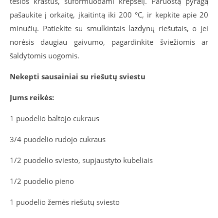
tešlos kraštus, suformuodami krepšelį. Paruoštą pyragą
pašaukite į orkaitę, įkaitintą iki 200 °C, ir kepkite apie 20
minučių. Patiekite su smulkintais lazdynų riešutais, o jei
norėsis daugiau gaivumo, pagardinkite šviežiomis ar
šaldytomis uogomis.
Nekepti sausainiai su riešutų sviestu
Jums reikės:
1 puodelio baltojo cukraus
3/4 puodelio rudojo cukraus
1/2 puodelio sviesto, supjaustyto kubeliais
1/2 puodelio pieno
1 puodelio žemės riešutų sviesto