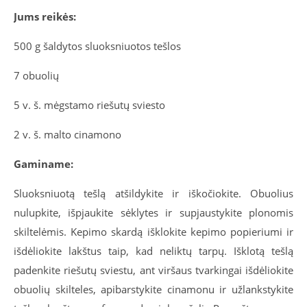
Jums reikės:
500 g šaldytos sluoksniuotos tešlos
7 obuolių
5 v. š. mėgstamo riešutų sviesto
2 v. š. malto cinamono
Gaminame:
Sluoksniuotą tešlą atšildykite ir iškočiokite. Obuolius
nulupkite, išpjaukite sėklytes ir supjaustykite plonomis
skiltelėmis. Kepimo skardą išklokite kepimo popieriumi ir
išdėliokite lakštus taip, kad neliktų tarpų. Išklotą tešlą
padenkite riešutų sviestu, ant viršaus tvarkingai išdėliokite
obuolių skilteles, apibarstykite cinamonu ir užlankstykite