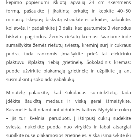
kepimo popieriumi išklotą apvalią 24 cm skersmens
formą, pašaukite į įkaitintą orkaitę ir kepkite 40–50
minučių. Iškepusį biskvitą ištraukite iš orkaitės, palaukite,
kol atvės, ir padalinkite į 3 dalis, kad gautumėte 3 vienodus
biskvito pagrindus. Žemės riešutų kremas: švariame inde
sumaišykite žemės riešutų sviestą, kreminį sūrį ir cukraus
pudrą, tada rankomis įmaišykite prieš tai elektriniu
plaktuvu išplaktą riebią grietinėlę. Šokoladinis kremas:
puode užvirkite plakamąją grietinėlę ir užpilkite ją ant
susmulkintų šokolado gabaliukų.
Minutėlę palaukite, kad šokoladas suminkštėtų, tada
įdėkite šaukštą medaus ir viską gerai išmaišykite.
Karamelė: kaitindami ant vidutinės kaitros išlydykite cukrų
– jis turi švelniai paruduoti. Į ištirpusį cukrų sudėkite
sviestą, nukelkite puodą nuo viryklės ir labai atsargiai
supilkite pusę plakamosios grietinėlės. Viską išmaišykite iki