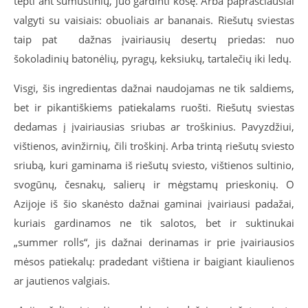
tepti ant sumuštinių, juo gardinti košę. Arba paprasčiausiai
valgyti su vaisiais: obuoliais ar bananais. Riešutų sviestas
taip pat dažnas įvairiausių desertų priedas: nuo
šokoladinių batonėlių, pyragų, keksiukų, tartalečių iki ledų.
Visgi, šis ingredientas dažnai naudojamas ne tik saldiems,
bet ir pikantiškiems patiekalams ruošti. Riešutų sviestas
dedamas į įvairiausias sriubas ar troškinius. Pavyzdžiui,
vištienos, avinžirnių, čili troškinį. Arba trintą riešutų sviesto
sriubą, kuri gaminama iš riešutų sviesto, vištienos sultinio,
svogūnų, česnakų, salierų ir mėgstamų prieskonių. O
Azijoje iš šio skanėsto dažnai gaminai įvairiausi padažai,
kuriais gardinamos ne tik salotos, bet ir suktinukai
„summer rolls“, jis dažnai derinamas ir prie įvairiausios
mėsos patiekalų: pradedant vištiena ir baigiant kiaulienos
ar jautienos valgiais.