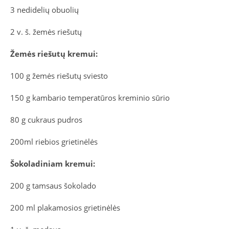
3 nedidelių obuolių
2 v. š. žemės riešutų
Žemės riešutų kremui:
100 g žemės riešutų sviesto
150 g kambario temperatūros kreminio sūrio
80 g cukraus pudros
200ml riebios grietinėlės
Šokoladiniam kremui:
200 g tamsaus šokolado
200 ml plakamosios grietinėlės