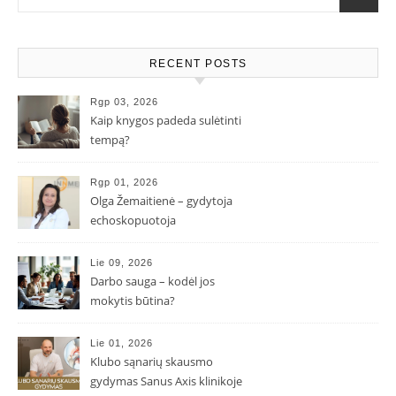
RECENT POSTS
Rgp 03, 2026
Kaip knygos padeda sulėtinti
tempą?
Rgp 01, 2026
Olga Žemaitienė – gydytoja
echoskopuotoja
Lie 09, 2026
Darbo sauga – kodėl jos
mokytis būtina?
Lie 01, 2026
Klubo sąnarių skausmo
gydymas Sanus Axis klinikoje