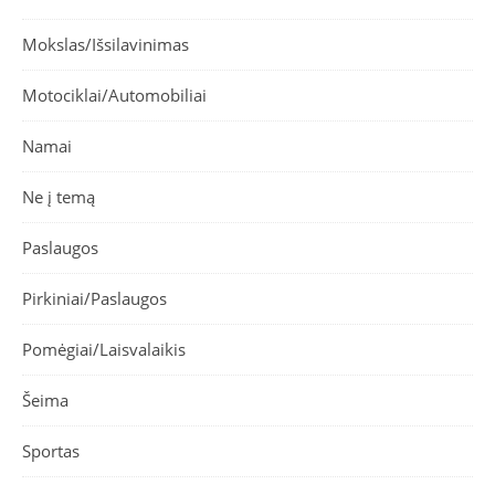
Mokslas/Išsilavinimas
Motociklai/Automobiliai
Namai
Ne į temą
Paslaugos
Pirkiniai/Paslaugos
Pomėgiai/Laisvalaikis
Šeima
Sportas