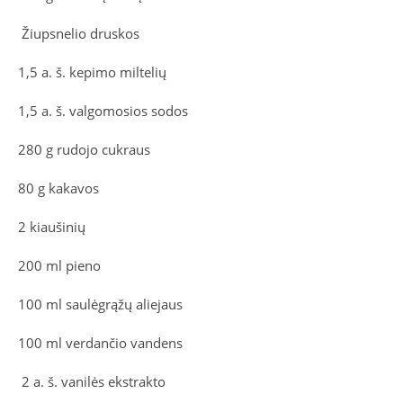
Žiupsnelio druskos
1,5 a. š. kepimo miltelių
1,5 a. š. valgomosios sodos
280 g rudojo cukraus
80 g kakavos
2 kiaušinių
200 ml pieno
100 ml saulėgrąžų aliejaus
100 ml verdančio vandens
2 a. š. vanilės ekstrakto