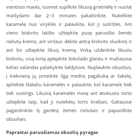
vientisos masės, tuomet supilkite likusią grietinėlę ir nuolat
maišydami dar 2–3 minutes pakaitinkite. Nukelkite
karamelę nuo viryklės ir palaukite, kol ji sutirštės. Ant
vieno biskvito lakšto užtepkite pusę paruošto žemės
riešutų kremo, ant viršaus dėkite antrą biskvito sluoksnį ir
ant šio užtepkite likusį kremą. Viską uždenkite likusiu
biskvitu, visą tortą aptepkite šokolado glaistu ir mažiausiai
kelias valandas palaikykite šaldytuve. Nuplaukite obuolius,
į kiekvieną jų įsmeikite ilgą medinį pagaliuką ar šakelę,
apliekite šlakeliu karamelės ir palaukite, kol karamelė šiek
tiek sustings. Likusią karamelės masę ant atvėsusio torto
užtepkite taip, kad ji nutekėtų torto kraštais. Galiausiai
pagardinkite šį gardėsį žemės riešutais ir papuoškite
obuoliais.
Paprastai paruošiamas obuolių pyragas