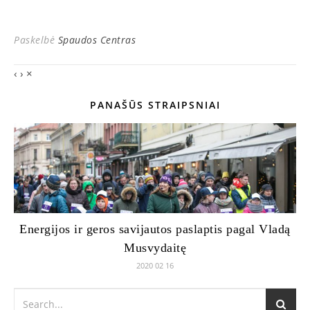
Paskelbė
Spaudos Centras
‹
›
×
PANAŠŪS STRAIPSNIAI
Energijos ir geros savijautos paslaptis pagal Vladą
Musvydaitę
2020 02 16