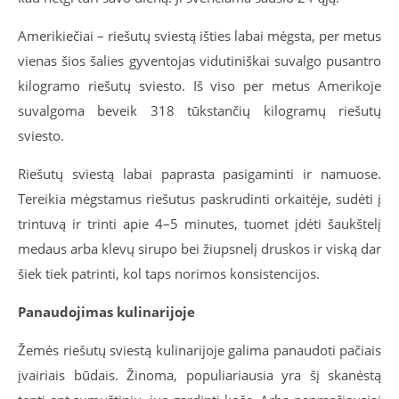
Amerikiečiai – riešutų sviestą išties labai mėgsta, per metus
vienas šios šalies gyventojas vidutiniškai suvalgo pusantro
kilogramo riešutų sviesto. Iš viso per metus Amerikoje
suvalgoma beveik 318 tūkstančių kilogramų riešutų
sviesto.
Riešutų sviestą labai paprasta pasigaminti ir namuose.
Tereikia mėgstamus riešutus paskrudinti orkaitėje, sudėti į
trintuvą ir trinti apie 4–5 minutes, tuomet įdėti šaukštelį
medaus arba klevų sirupo bei žiupsnelį druskos ir viską dar
šiek tiek patrinti, kol taps norimos konsistencijos.
Panaudojimas kulinarijoje
Žemės riešutų sviestą kulinarijoje galima panaudoti pačiais
įvairiais būdais. Žinoma, populiariausia yra šį skanėstą