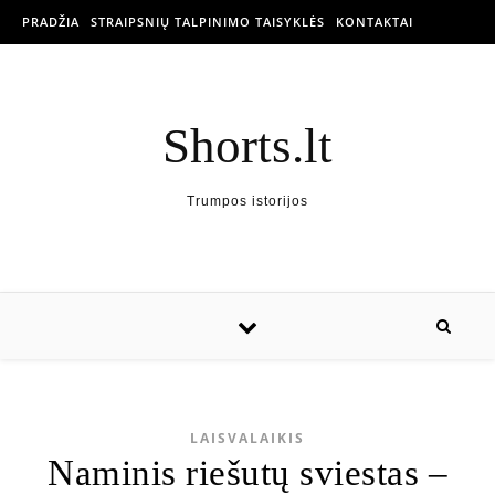
PRADŽIA
STRAIPSNIŲ TALPINIMO TAISYKLĖS
KONTAKTAI
Shorts.lt
Trumpos istorijos
LAISVALAIKIS
Naminis riešutų sviestas –