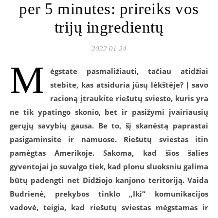
per 5 minutes: prireiks vos
trijų ingredientų
2022 01 24
M
ėgstate pasmaližiauti, tačiau atidžiai
stebite, kas atsiduria jūsų lėkštėje? Į savo
racioną įtraukite riešutų sviesto, kuris yra
ne tik ypatingo skonio, bet ir pasižymi įvairiausių
gerųjų savybių gausa. Be to, šį skanėstą paprastai
pasigaminsite ir namuose. Riešutų sviestas itin
pamėgtas Amerikoje. Sakoma, kad šios šalies
gyventojai jo suvalgo tiek, kad plonu sluoksniu galima
būtų padengti net Didžiojo kanjono teritoriją. Vaida
Budrienė, prekybos tinklo „Iki“ komunikacijos
vadovė, teigia, kad riešutų sviestas mėgstamas ir