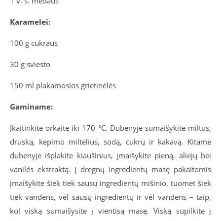
1 v. š. medaus
Karamelei:
100 g cukraus
30 g sviesto
150 ml plakamosios grietinėlės
Gaminame:
Įkaitinkite orkaitę iki 170 °C. Dubenyje sumaišykite miltus,
druską, kepimo miltelius, sodą, cukrų ir kakavą. Kitame
dubenyje išplakite kiaušinius, įmaišykite pieną, aliejų bei
vanilės ekstraktą. Į drėgnų ingredientų masę pakaitomis
įmaišykite šiek tiek sausų ingredientų mišinio, tuomet šiek
tiek vandens, vėl sausų ingredientų ir vėl vandens – taip,
kol viską sumaišysite į vientisą masę. Viską supilkite į