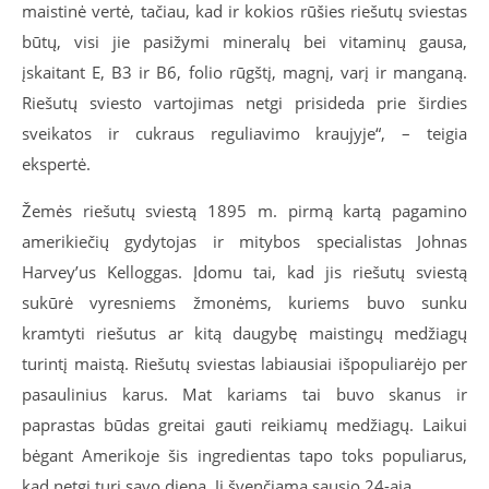
maistinė vertė, tačiau, kad ir kokios rūšies riešutų sviestas
būtų, visi jie pasižymi mineralų bei vitaminų gausa,
įskaitant E, B3 ir B6, folio rūgštį, magnį, varį ir manganą.
Riešutų sviesto vartojimas netgi prisideda prie širdies
sveikatos ir cukraus reguliavimo kraujyje“, – teigia
ekspertė.
Žemės riešutų sviestą 1895 m. pirmą kartą pagamino
amerikiečių gydytojas ir mitybos specialistas Johnas
Harvey’us Kelloggas. Įdomu tai, kad jis riešutų sviestą
sukūrė vyresniems žmonėms, kuriems buvo sunku
kramtyti riešutus ar kitą daugybę maistingų medžiagų
turintį maistą. Riešutų sviestas labiausiai išpopuliarėjo per
pasaulinius karus. Mat kariams tai buvo skanus ir
paprastas būdas greitai gauti reikiamų medžiagų. Laikui
bėgant Amerikoje šis ingredientas tapo toks populiarus,
kad netgi turi savo dieną. Ji švenčiama sausio 24-ąją.