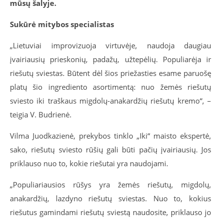
mūsų šalyje.
Sukūrė mitybos specialistas
„Lietuviai improvizuoja virtuvėje, naudoja daugiau
įvairiausių prieskonių, padažų, užtepėlių. Populiarėja ir
riešutų sviestas. Būtent dėl šios priežasties esame paruošę
platų šio ingrediento asortimentą: nuo žemės riešutų
sviesto iki traškaus migdolų-anakardžių riešutų kremo“, –
teigia V. Budrienė.
Vilma Juodkazienė, prekybos tinklo „Iki“ maisto ekspertė,
sako, riešutų sviesto rūšių gali būti pačių įvairiausių. Jos
priklauso nuo to, kokie riešutai yra naudojami.
„Populiariausios rūšys yra žemės riešutų, migdolų,
anakardžių, lazdyno riešutų sviestas. Nuo to, kokius
riešutus gamindami riešutų sviestą naudosite, priklauso jo