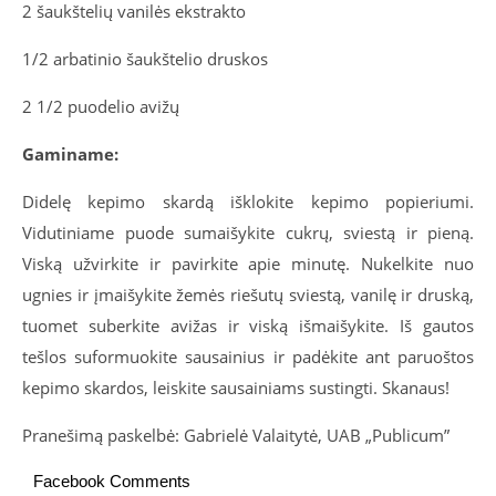
2 šaukštelių vanilės ekstrakto
1/2 arbatinio šaukštelio druskos
2 1/2 puodelio avižų
Gaminame:
Didelę kepimo skardą išklokite kepimo popieriumi.
Vidutiniame puode sumaišykite cukrų, sviestą ir pieną.
Viską užvirkite ir pavirkite apie minutę. Nukelkite nuo
ugnies ir įmaišykite žemės riešutų sviestą, vanilę ir druską,
tuomet suberkite avižas ir viską išmaišykite. Iš gautos
tešlos suformuokite sausainius ir padėkite ant paruoštos
kepimo skardos, leiskite sausainiams sustingti. Skanaus!
Pranešimą paskelbė: Gabrielė Valaitytė, UAB „Publicum”
Facebook Comments