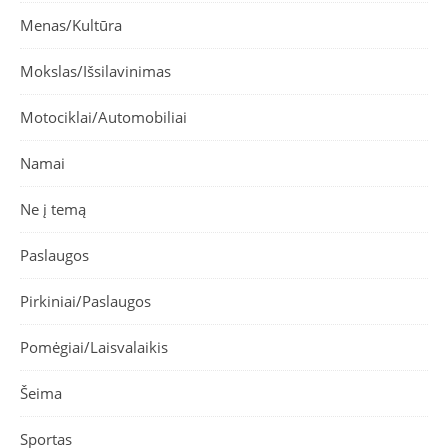
Menas/Kultūra
Mokslas/Išsilavinimas
Motociklai/Automobiliai
Namai
Ne į temą
Paslaugos
Pirkiniai/Paslaugos
Pomėgiai/Laisvalaikis
Šeima
Sportas