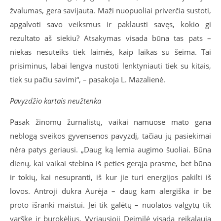
žvalumas, gera savijauta. Maži nuopuoliai priverčia sustoti,
apgalvoti savo veiksmus ir paklausti savęs, kokio gi
rezultato aš siekiu? Atsakymas visada būna tas pats –
niekas nesuteiks tiek laimės, kaip laikas su šeima. Tai
prisiminus, labai lengva nustoti lenktyniauti tiek su kitais,
tiek su pačiu savimi“, – pasakoja L. Mazalienė.
Pavyzdžio kartais neužtenka
Pasak žinomų žurnalistų, vaikai namuose mato gana
neblogą sveikos gyvensenos pavyzdį, tačiau jų pasiekimai
nėra patys geriausi. „Daug ką lemia augimo šuoliai. Būna
dienų, kai vaikai stebina iš peties gerąja prasme, bet būna
ir tokių, kai nesupranti, iš kur jie turi energijos pakilti iš
lovos. Antroji dukra Aurėja – daug kam alergiška ir be
proto išranki maistui. Jei tik galėtų – nuolatos valgytų tik
varškę ir burokėlius. Vyriausioji Deimilė visada reikalauja