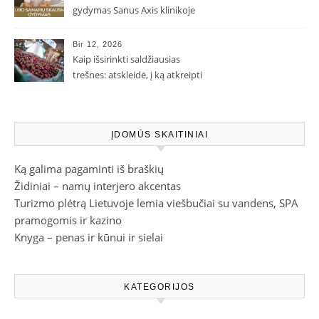
gydymas Sanus Axis klinikoje
Bir 12, 2026
Kaip išsirinkti saldžiausias
trešnes: atskleidė, į ką atkreipti
dėmesį parduotuvėje
ĮDOMŪS SKAITINIAI
Ką galima pagaminti iš braškių
Židiniai – namų interjero akcentas
Turizmo plėtrą Lietuvoje lemia viešbučiai su vandens, SPA
pramogomis ir kazino
Knyga – penas ir kūnui ir sielai
KATEGORIJOS