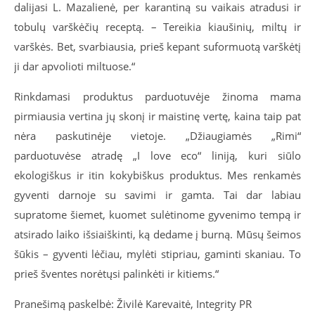
dalijasi L. Mazalienė, per karantiną su vaikais atradusi ir
tobulų varškėčių receptą. – Tereikia kiaušinių, miltų ir
varškės. Bet, svarbiausia, prieš kepant suformuotą varškėtį
ji dar apvolioti miltuose.“
Rinkdamasi produktus parduotuvėje žinoma mama
pirmiausia vertina jų skonį ir maistinę vertę, kaina taip pat
nėra paskutinėje vietoje. „Džiaugiamės „Rimi“
parduotuvėse atradę „I love eco“ liniją, kuri siūlo
ekologiškus ir itin kokybiškus produktus. Mes renkamės
gyventi darnoje su savimi ir gamta. Tai dar labiau
supratome šiemet, kuomet sulėtinome gyvenimo tempą ir
atsirado laiko išsiaiškinti, ką dedame į burną. Mūsų šeimos
šūkis – gyventi lėčiau, mylėti stipriau, gaminti skaniau. To
prieš šventes norėtųsi palinkėti ir kitiems.“
Pranešimą paskelbė: Živilė Karevaitė, Integrity PR