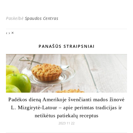
Paskelbė
Spaudos Centras
‹
›
×
PANAŠŪS STRAIPSNIAI
Padėkos dieną Amerikoje švenčianti mados žinovė
L. Mizgirytė-Latour – apie perimtas tradicijas ir
netikėtus patiekalų receptus
2023 11 22