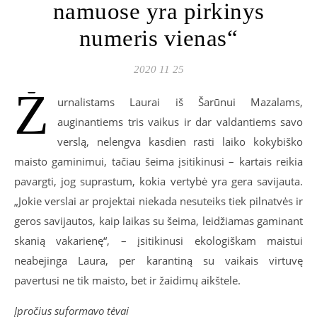
namuose yra pirkinys
numeris vienas“
2020 11 25
Ž
urnalistams Laurai iš Šarūnui Mazalams,
auginantiems tris vaikus ir dar valdantiems savo
verslą, nelengva kasdien rasti laiko kokybiško
maisto gaminimui, tačiau šeima įsitikinusi – kartais reikia
pavargti, jog suprastum, kokia vertybė yra gera savijauta.
„Jokie verslai ar projektai niekada nesuteiks tiek pilnatvės ir
geros savijautos, kaip laikas su šeima, leidžiamas gaminant
skanią vakarienę“, – įsitikinusi ekologiškam maistui
neabejinga Laura, per karantiną su vaikais virtuvę
pavertusi ne tik maisto, bet ir žaidimų aikštele.
Įpročius suformavo tėvai