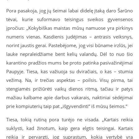
Pora pasakoja, jog jų šeimai labai didelę įtaką daro Šarūno
tėvai, kurie suformavo teisingus sveikos gyvensenos
įpročius: „Kokybiškas maistas mūsų namuose yra pirkinys
numeris vienas. Kasdienis judėjimas – antrasis veiksnys,
norint jaustis gerai. Pastebėjome, jog visi būname irzlūs, jei
lauke nepraleidžiame bent kelių valandų. Dėl to nuo šio
karantino pradžios mums be proto patinka pasivažinėjimai
Paupyje. Tiesa, kas važiuoja su dviračiais, o kas – stumia
vežimą. Na, ir trečias aspektas – poilsis. Visų pirma, tai
stengiamės prižiūrėti vaikų dienos ritmą, tačiau ir patys
mažiau kalbame apie darbus vakarais, naktiniai sėdėjimai
prie kompiuterių taip pat „išgyvendinti“ iš mūsų šeimos.“
Tiesa, tokią rutiną pora turėjo ne visada. „Kartais reikia
suklysti, kad žinotum, kaip gera elgtis teisingai. Kartais
reikia ir pervargti, jog suprastum, kokia vertybė yra