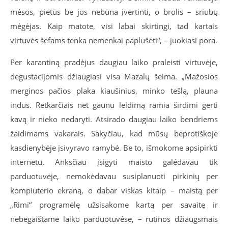
mėsos, pietūs be jos nebūna įvertinti, o brolis – sriubų
mėgėjas. Kaip matote, visi labai skirtingi, tad kartais
virtuvės šefams tenka nemenkai paplušėti“, – juokiasi pora.
Per karantiną pradėjus daugiau laiko praleisti virtuvėje,
degustacijomis džiaugiasi visa Mazalų šeima. „Mažosios
merginos pačios plaka kiaušinius, minko tešlą, plauna
indus. Retkarčiais net gaunu leidimą ramia širdimi gerti
kavą ir nieko nedaryti. Atsirado daugiau laiko bendriems
žaidimams vakarais. Sakyčiau, kad mūsų beprotiškoje
kasdienybėje įsivyravo ramybė. Be to, išmokome apsipirkti
internetu. Anksčiau įsigyti maisto galėdavau tik
parduotuvėje, nemokėdavau susiplanuoti pirkinių per
kompiuterio ekraną, o dabar viskas kitaip – maistą per
„Rimi“ programėlę užsisakome kartą per savaitę ir
nebegaištame laiko parduotuvėse, – rutinos džiaugsmais