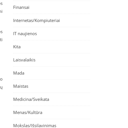
os
Finansai
mi
Internetas/Kompiuteriai
os
IT naujienos
ti
Kita
Laisvalaikis
Mada
mo
Maistas
ių
Medicina/Sveikata
Menas/Kultūra
Mokslas/Išsilavinimas