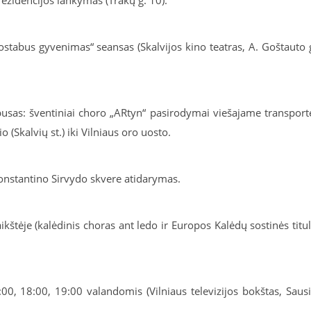
zidencijos lankymas (Trakų g. 10).
abus gyvenimas“ seansas (Skalvijos kino teatras, A. Goštauto 
usas: šventiniai choro „ARtyn“ pasirodymai viešajame transport
(Skalvių st.) iki Vilniaus oro uosto.
onstantino Sirvydo skvere atidarymas.
kštėje (kalėdinis choras ant ledo ir Europos Kalėdų sostinės titu
:00, 18:00, 19:00 valandomis (Vilniaus televizijos bokštas, Saus