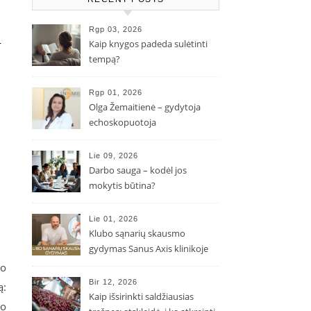
i
Rgp 03, 2026
Kaip knygos padeda sulėtinti
tempą?
Rgp 01, 2026
Olga Žemaitienė – gydytoja
echoskopuotoja
Lie 09, 2026
Darbo sauga – kodėl jos
mokytis būtina?
Lie 01, 2026
Klubo sąnarių skausmo
gydymas Sanus Axis klinikoje
io
Bir 12, 2026
ą:
Kaip išsirinkti saldžiausias
io