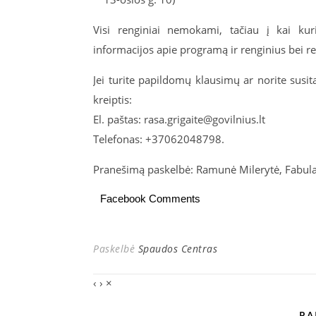
Visi renginiai nemokami, tačiau į kai kuri
informacijos apie programą ir renginius bei re
Jei turite papildomų klausimų ar norite susita
kreiptis:
El. paštas: rasa.grigaite@govilnius.lt
Telefonas: +37062048798.
Pranešimą paskelbė: Ramunė Milerytė, Fabul
Facebook Comments
Paskelbė
Spaudos Centras
‹
›
×
PA