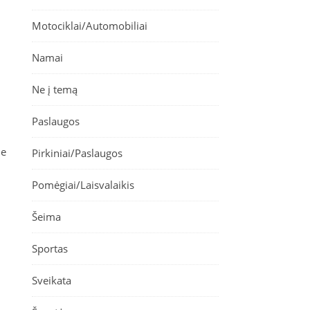
Motociklai/Automobiliai
Namai
Ne į temą
Paslaugos
me
Pirkiniai/Paslaugos
Pomėgiai/Laisvalaikis
Šeima
Sportas
Sveikata