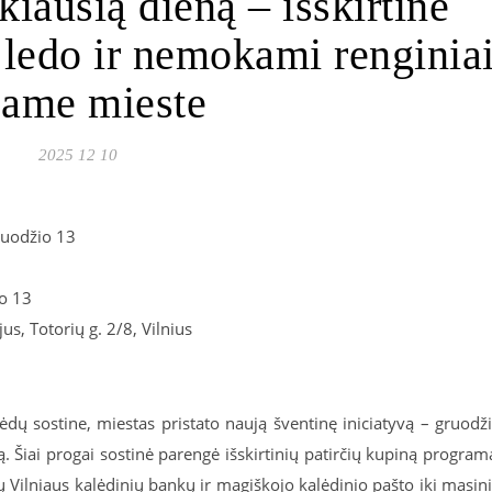
kiausią dieną – išskirtinė
t ledo ir nemokami renginia
same mieste
2025 12 10
ruodžio 13
o 13
s, Totorių g. 2/8, Vilnius
ėdų sostine, miestas pristato naują šventinę iniciatyvą – gruodž
ą. Šiai progai sostinė parengė išskirtinių patirčių kupiną program
ų Vilniaus kalėdinių bankų ir magiškojo kalėdinio pašto iki masin