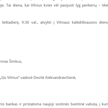
. Tai diena, kai Vilnius kvies vėl pasijusti lyg penkerių – tikė
eštadienį, 9:30 val., atvykti į Vilniaus kalėdiškiausios dien
minas Šimkus,
s „Go Vilnius“ vadovė Dovilė Aleksandravičienė,
is bankas ir pristatoma naujoji sostinės šventinė valiuta, į kur