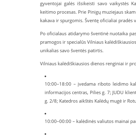
gyventojai galės išsikeisti savo vaikystės
keitimo procesas. Prie Pinigų muziejaus skamb
kakava ir spurgomis. Šventę oficialiai pradės v
Po oficialaus atidarymo šventinė nuotaika pa
pramogos ir specialūs Vilniaus kalėdiškiausios 
unikalias savo šventės patirtis.
Vilniaus kalėdiškiausios dienos renginiai ir p
10:00–18:00 – įvedama riboto leidimo kalėd
informacijos centras, Pilies g. 7;
JUDU klien
g. 2/8; Katedros aikštės Kalėdų mugė ir Rotu
10:00–00:00 – kalėdinės valiutos mainai par