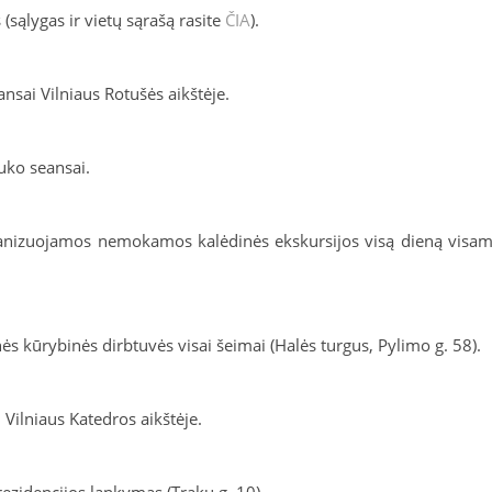
sąlygas ir vietų sąrašą rasite
ČIA
).
sai Vilniaus Rotušės aikštėje.
uko seansai.
rganizuojamos nemokamos kalėdinės ekskursijos visą dieną visa
ės kūrybinės dirbtuvės visai šeimai (Halės turgus, Pylimo g. 58).
ilniaus Katedros aikštėje.