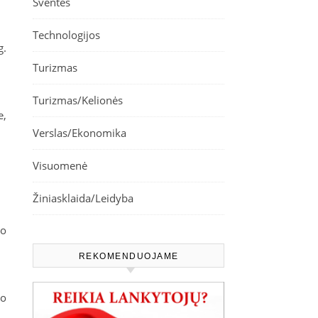
Šventės
Technologijos
g.
Turizmas
Turizmas/Kelionės
e,
Verslas/Ekonomika
Visuomenė
Žiniasklaida/Leidyba
lo
REKOMENDUOJAME
io