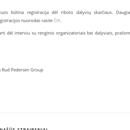
uos būtina registracija dėl riboto dalyvių skaičiaus. Daugi
gistracijos nuorodas rasite
ČIA
.
rti dėl interviu su renginio organizatoriais bei dalyviais, prašo
a Rud Pedersen Group
NAŠŪS STRAIPSNIAI