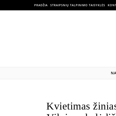
PRADŽIA
STRAIPSNIŲ TALPINIMO TAISYKLĖS
KONT
N
Kvietimas žinias