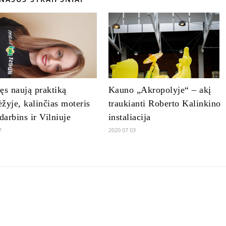
ęs naują praktiką
Kauno „Akropolyje“ – akį
žyje, kalinčias moteris
traukianti Roberto Kalinkino
įdarbins ir Vilniuje
instaliacija
7
2020 07 03