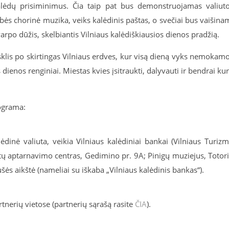
 Kalėdų prisiminimus. Čia taip pat bus demonstruojamas valiut
ės chorinė muzika, veiks kalėdinis paštas, o svečiai bus vaišina
arpo dūžis, skelbiantis Vilniaus kalėdiškiausios dienos pradžią.
sklis po skirtingas Vilniaus erdves, kur visą dieną vyks nemokam
dienos renginiai. Miestas kvies įsitraukti, dalyvauti ir bendrai kur
rograma:
inė valiuta, veikia Vilniaus kalėdiniai bankai (
Vilniaus Turiz
tų aptarnavimo centras, Gedimino pr. 9A; Pinigų muziejus, Totor
šės aikštė (nameliai su iškaba „Vilniaus kalėdinis bankas“).
tnerių vietose (partnerių sąrašą rasite
ČIA
).