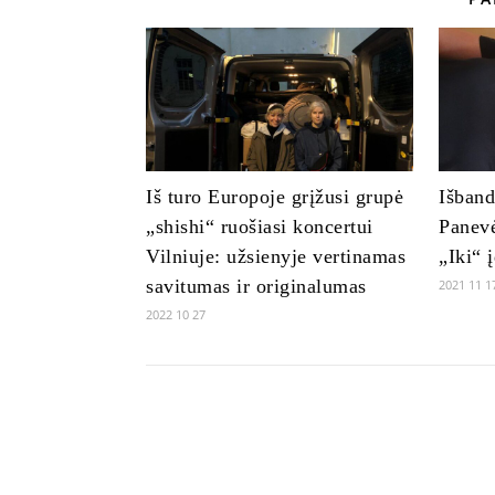
Iš turo Europoje grįžusi grupė
Išband
„shishi“ ruošiasi koncertui
Panevė
Vilniuje: užsienyje vertinamas
„Iki“ 
savitumas ir originalumas
2021 11 1
2022 10 27