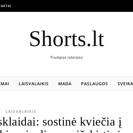
AKTAI
Shorts.lt
Trumpos istorijos
AMAI
LAISVALAIKIS
MADA
PASLAUGOS
SVEIK
LAISVALAIKIS
klaidai: sostinė kviečia į