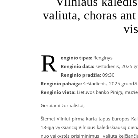
Vilniaus kalėdiš
valiuta, choras an
vi
R
enginio tipas:
Renginys
Renginio data:
šeštadienis, 2025 g
Renginio pradžia:
09:30
Renginio pabaiga:
šeštadienis, 2025 gruodži
Renginio vieta:
Lietuvos banko Pinigų muzieju
Gerbiami žurnalistai,
Šiemet Vilniui pirmą kartą tapus Europos Kal
13-ąją vyksiančią Vilniaus kalėdiškiausią dien
nuo vaikystės prisiminimus į valiutą keičianči