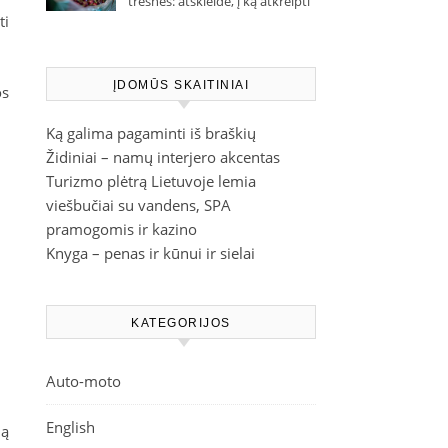
trešnes: atskleidė, į ką atkreipti
ti
dėmesį parduotuvėje
ĮDOMŪS SKAITINIAI
os
Ką galima pagaminti iš braškių
Židiniai – namų interjero akcentas
Turizmo plėtrą Lietuvoje lemia
viešbučiai su vandens, SPA
pramogomis ir kazino
Knyga – penas ir kūnui ir sielai
KATEGORIJOS
Auto-moto
English
ią