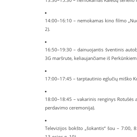
13:30–15:30 – nemokamas Kalėdų senelio re
14:00–16:10 – nemokamas kino filmo „Nuost
2).
16:50–19:30 – dainuojantis šventinis autob
3G maršrute, keliaujančiame iš Perkūnkiemio 
17:00–17:45 – tarptautinio eglučių miško K
18:00–18:45 – vakarinis renginys Rotušės ai
perdavimo ceremonija).
Televizijos bokšto „šokantis“ šou – 7:00, 8
13-osios g. 10)