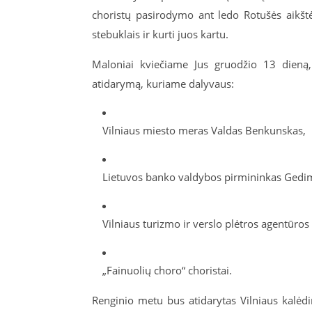
choristų pasirodymo ant ledo Rotušės aikštėje
stebuklais ir kurti juos kartu.
Maloniai kviečiame Jus gruodžio 13 dieną, š
atidarymą, kuriame dalyvaus:
Vilniaus miesto meras Valdas Benkunskas,
Lietuvos banko valdybos pirmininkas Gedi
Vilniaus turizmo ir verslo plėtros agentūro
„Fainuolių choro“ choristai.
Renginio metu bus atidarytas Vilniaus kalėdin