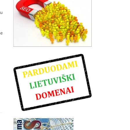
au
me