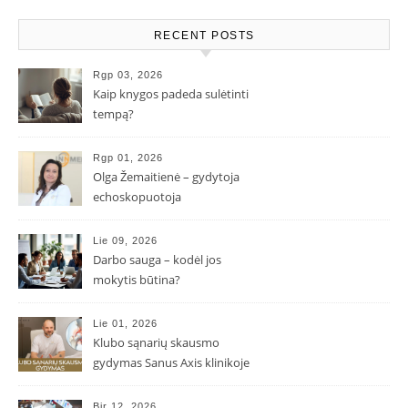
RECENT POSTS
Rgp 03, 2026
Kaip knygos padeda sulėtinti
tempą?
Rgp 01, 2026
Olga Žemaitienė – gydytoja
echoskopuotoja
Lie 09, 2026
Darbo sauga – kodėl jos
mokytis būtina?
Lie 01, 2026
Klubo sąnarių skausmo
gydymas Sanus Axis klinikoje
Bir 12, 2026