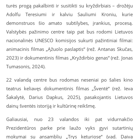
turės progą pakalbinti ir susitikti su kryždirbiais – drožėju
Adolfu Teresiumi ir kalviu Sauliumi Kroniu, kurie
demonstruos šio amato subtilybes, įrankius, procesą.
Valstybės pažinimo centre taip pat bus rodomi Lietuvos
nacionalinės UNESCO komisijos sukurti pažintiniai filmai:
animacinis filmas „Ąžuolo paslaptis“ (rež. Antanas Skučas,
2023) ir dokumentinis filmas „Kryždirbio genas“ (rež. Jonas
Tumasonis, 2024).
22 valandą centre bus rodomas neseniai po šalies kino
teatrus keliavęs dokumentinis filmas „Šventė“ (rež. Ieva
Šakalytė, Darius Dapkus, 2025), pasakojantis Lietuvos
dainų šventės istoriją ir kultūrinę reikšmę.
Galiausiai, nuo 23 valandos iki pat vidurnakčio
Prezidentūros parke prie laužo vyks gyvi sutartinių
mokymai su ansambliu „Trys keturiose“ (vad. Daiva