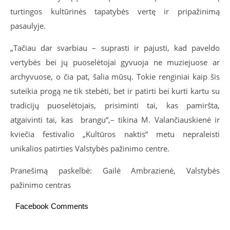
turtingos kultūrinės tapatybės vertę ir pripažinimą
pasaulyje.
„Tačiau dar svarbiau – suprasti ir pajusti, kad paveldo
vertybės bei jų puoselėtojai gyvuoja ne muziejuose ar
archyvuose, o čia pat, šalia mūsų. Tokie renginiai kaip šis
suteikia progą ne tik stebėti, bet ir patirti bei kurti kartu su
tradicijų puoselėtojais, prisiminti tai, kas pamiršta,
atgaivinti tai, kas
brangu“,– tikina M. Valančiauskienė ir
kviečia festivalio „Kultūros naktis“ metu nepraleisti
unikalios patirties Valstybės pažinimo centre.
Pranešimą paskelbė: Gailė Ambrazienė, Valstybės
pažinimo centras
Facebook Comments