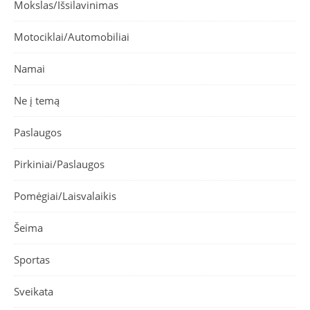
Mokslas/Išsilavinimas
Motociklai/Automobiliai
Namai
Ne į temą
Paslaugos
Pirkiniai/Paslaugos
Pomėgiai/Laisvalaikis
Šeima
Sportas
Sveikata