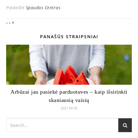
Paskelbė
Spaudos Centras
‹
›
×
PANAŠŪS STRAIPSNIAI
Arbūzai jau pasiekė parduotuves – kaip išsirinkti
skaniausią vaisių
2021 04 26