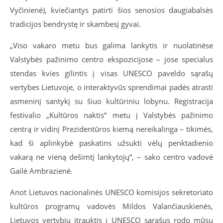
Vyčinienė), kviečiantys patirti šios senosios daugiabalsės
tradicijos bendrystę ir skambesį gyvai.
„Viso vakaro metu bus galima lankytis ir nuolatinėse
Valstybės pažinimo centro ekspozicijose – jose specialus
stendas kvies gilintis į visas UNESCO paveldo sąrašų
vertybes Lietuvoje, o interaktyvūs sprendimai padės atrasti
asmeninį santykį su šiuo kultūriniu lobynu. Registracija
festivalio „Kultūros naktis“ metu į Valstybės pažinimo
centrą ir vidinį Prezidentūros kiemą nereikalinga – tikimės,
kad ši aplinkybė paskatins užsukti vėlų penktadienio
vakarą ne vieną dešimtį lankytojų“, – sako centro vadovė
Gailė Ambrazienė.
Anot Lietuvos nacionalinės UNESCO komisijos sekretoriato
kultūros programų vadovės Mildos Valančiauskienės,
Lietuvos vertybių įtrauktis į UNESCO sąrašus rodo mūsų