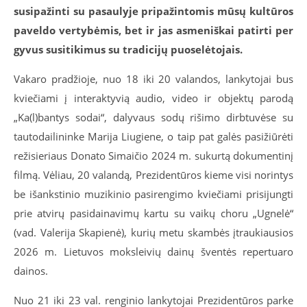
susipažinti su pasaulyje pripažintomis mūsų kultūros
paveldo vertybėmis, bet ir jas asmeniškai patirti per
gyvus susitikimus su tradicijų puoselėtojais.
Vakaro pradžioje, nuo 18 iki 20 valandos, lankytojai bus
kviečiami į interaktyvią audio, video ir objektų parodą
„Ka(l)bantys sodai“, dalyvaus sodų rišimo dirbtuvėse su
tautodailininke Marija Liugiene, o taip pat galės pasižiūrėti
režisieriaus Donato Simaičio 2024 m. sukurtą dokumentinį
filmą. Vėliau, 20 valandą, Prezidentūros kieme visi norintys
be išankstinio muzikinio pasirengimo kviečiami prisijungti
prie atvirų pasidainavimų kartu su vaikų choru „Ugnelė“
(vad. Valerija Skapienė), kurių metu skambės įtraukiausios
2026 m. Lietuvos moksleivių dainų šventės repertuaro
dainos.
Nuo 21 iki 23 val. renginio lankytojai Prezidentūros parke