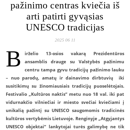
pažinimo centras kviečia iš
arti patirti gyvąsias
UNESCO tradicijas
2025 06 11
B
irželio 13-osios vakarą Prezidentūros
ansamblis drauge su Valstybės pažinimu
centru tampa gyvu tradicijų pažinimo lauku
– nuo parodų, amatų ir dainavimo dirbtuvių
iki
susitikimų su žinomiausiais tradicijų puoselėtojais.
Festivalio „Kultūros naktis“ metu nuo 18 val. iki pat
vidurnakčio vilniečiai ir miesto svečiai kviečiami į
unikalią pažintį su UNESCO saugomomis tradicinės
kultūros vertybėmis Lietuvoje. Renginyje „Atgyjantys
UNESCO objektai“ lankytojai turės galimybę ne tik