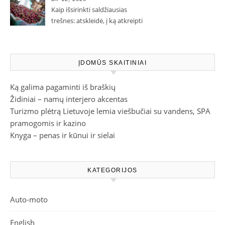
Kaip išsirinkti saldžiausias
trešnes: atskleidė, į ką atkreipti
dėmesį parduotuvėje
ĮDOMŪS SKAITINIAI
Ką galima pagaminti iš braškių
Židiniai – namų interjero akcentas
Turizmo plėtrą Lietuvoje lemia viešbučiai su vandens, SPA
pramogomis ir kazino
Knyga – penas ir kūnui ir sielai
KATEGORIJOS
Auto-moto
English