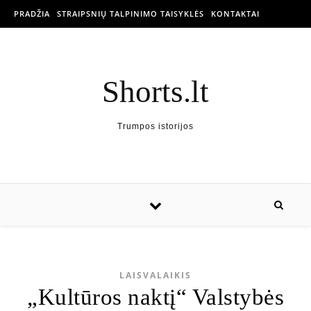
PRADŽIA
STRAIPSNIŲ TALPINIMO TAISYKLĖS
KONTAKTAI
Shorts.lt
Trumpos istorijos
LAISVALAIKIS
„Kultūros naktį“ Valstybės