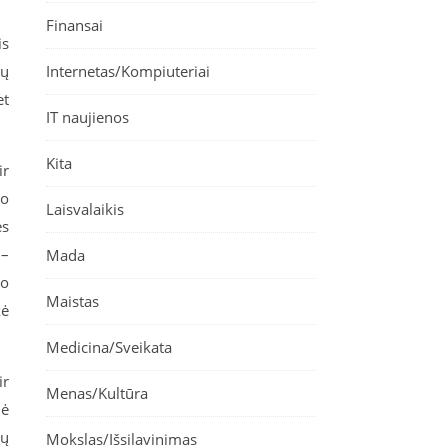
Finansai
is
gų
Internetas/Kompiuteriai
et
IT naujienos
Kita
ir
jo
Laisvalaikis
ės
 –
Mada
io
Maistas
kė
Medicina/Sveikata
ir
Menas/Kultūra
nė
Jų
Mokslas/Išsilavinimas