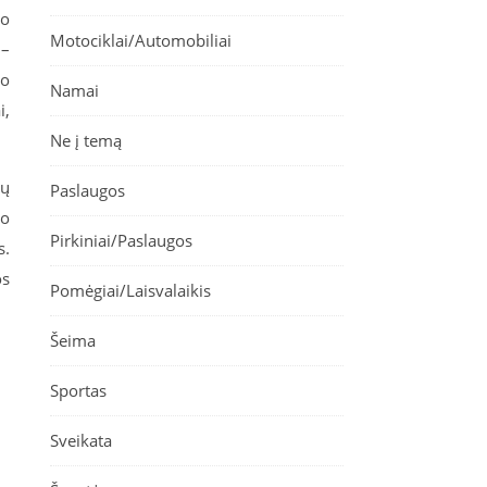
io
Motociklai/Automobiliai
 –
no
Namai
i,
Ne į temą
ių
Paslaugos
vo
Pirkiniai/Paslaugos
s.
os
Pomėgiai/Laisvalaikis
Šeima
Sportas
Sveikata