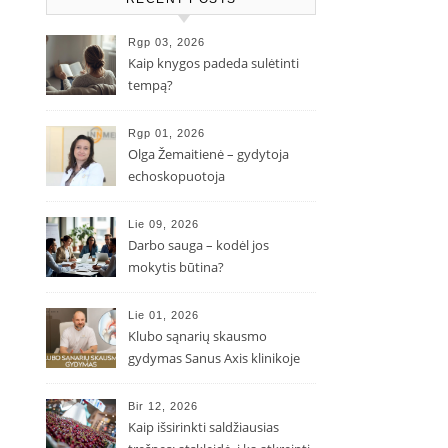
Rgp 03, 2026
Kaip knygos padeda sulėtinti
tempą?
Rgp 01, 2026
Olga Žemaitienė – gydytoja
echoskopuotoja
Lie 09, 2026
Darbo sauga – kodėl jos
mokytis būtina?
Lie 01, 2026
Klubo sąnarių skausmo
gydymas Sanus Axis klinikoje
Bir 12, 2026
Kaip išsirinkti saldžiausias