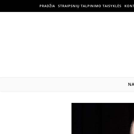
PRADŽIA
STRAIPSNIŲ TALPINIMO TAISYKLĖS
KONT
N