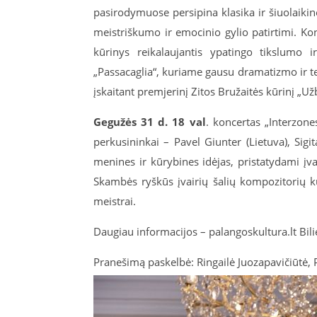
pasirodymuose persipina klasika ir šiuolaiki
meistriškumo ir emocinio gylio patirtimi. Ko
kūrinys reikalaujantis ypatingo tikslumo 
„Passacaglia“, kuriame gausu dramatizmo ir t
įskaitant premjerinį Zitos Bružaitės kūrinį „Už
Gegužės 31 d.
18 val
. koncertas „Interzones
perkusininkai – Pavel Giunter (Lietuva), Sigit
menines ir kūrybines idėjas, pristatydami į
Skambės ryškūs įvairių šalių kompozitorių kūr
meistrai.
Daugiau informacijos – palangoskultura.lt Bili
Pranešimą paskelbė: Ringailė Juozapavičiūtė, 