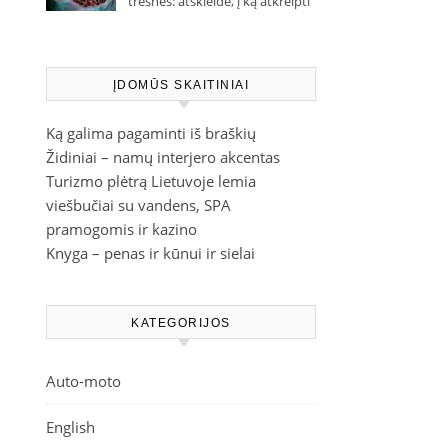
trešnes: atskleidė, į ką atkreipti
dėmesį parduotuvėje
ĮDOMŪS SKAITINIAI
Ką galima pagaminti iš braškių
Židiniai – namų interjero akcentas
Turizmo plėtrą Lietuvoje lemia
viešbučiai su vandens, SPA
pramogomis ir kazino
Knyga – penas ir kūnui ir sielai
KATEGORIJOS
Auto-moto
English