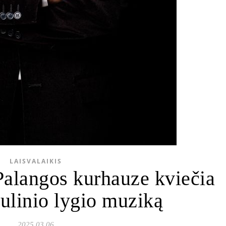
LAISVALAIKIS
Palangos kurhauze kviečia
aulinio lygio muziką
2025 03 06