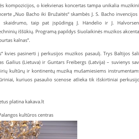
nės kompozicijos, o kiekvienas koncertas tampa unikalia muzikin
ncerte „Nuo Bacho iki Bružaitės“ skambės J. S. Bacho invencijos
ir skaidrumo, taip pat įspūdingą J. Händelio ir J. Halvorse
echninių iššūkių. Programą papildys šiuolaikinės muzikos akcenta
burtas kalnas”.
“ kvies pasinerti į perkusijos muzikos pasaulį. Trys Baltijos šal
as Gailius (Lietuva) ir Guntars Freibergs (Latvija) – suvienys sa
vairių kultūrų ir kontinentų muziką mušamiesiems instrumentam
iniai, kuriuos pasaulio scenose atlieka tik išskirtiniai perkusij
etus platina kakava.lt
Palangos kultūros centras