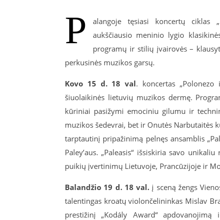
P
alangoje tęsiasi koncertų ciklas 
aukščiausio meninio lygio klasikinė
programų ir stilių įvairovės – klausy
perkusinės muzikos garsų.
Kovo 15 d.
18 val
. koncertas „Polonezo i
šiuolaikinės lietuvių muzikos dermę. Progr
kūriniai pasižymi emociniu gilumu ir techn
muzikos šedevrai, bet ir Onutės Narbutaitės kū
tarptautinį pripažinimą pelnęs ansamblis „Pa
Paley’aus. „Paleasis“ išsiskiria savo unikali
puikių įvertinimų Lietuvoje, Prancūzijoje ir M
Balandžio 19 d.
18 val.
į sceną žengs Vienos
talentingas kroatų violončelininkas Mislav B
prestižinį „Kodály Award“ apdovanojimą i