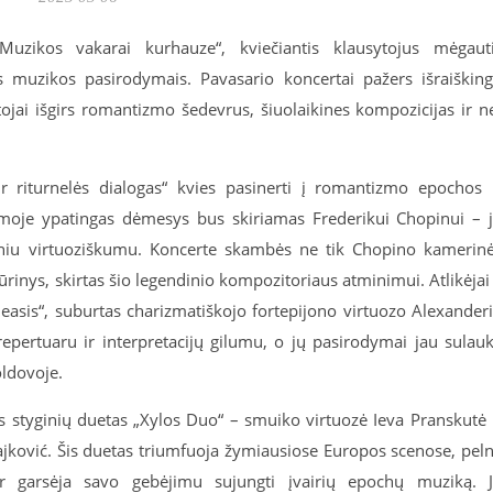
„Muzikos vakarai kurhauze“, kviečiantis klausytojus mėgaut
s muzikos pasirodymais. Pavasario koncertai pažers išraiškin
tojai išgirs romantizmo šedevrus, šiuolaikines kompozicijas ir n
r riturnelės dialogas“ kvies pasinerti į romantizmo epochos 
amoje ypatingas dėmesys bus skiriamas Frederikui Chopinui – 
iniu virtuoziškumu. Koncerte skambės ne tik Chopino kamerin
rinys, skirtas šio legendinio kompozitoriaus atminimui. Atlikėjai
leasis“, suburtas charizmatiškojo fortepijono virtuozo Alexander
u repertuaru ir interpretacijų gilumu, o jų pasirodymai jau sulau
oldovoje.
 styginių duetas „Xylos Duo“ – smuiko virtuozė Ieva Pranskutė 
rajković. Šis duetas triumfuoja žymiausiose Europos scenose, pel
r garsėja savo gebėjimu sujungti įvairių epochų muziką. 