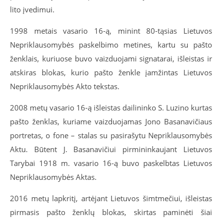
lito įvedimui.
1998 metais vasario 16-ą, minint 80-tąsias Lietuvos
Nepriklausomybės paskelbimo metines, kartu su pašto
ženklais, kuriuose buvo vaizduojami signatarai, išleistas ir
atskiras blokas, kurio pašto ženkle įamžintas Lietuvos
Nepriklausomybės Akto tekstas.
2008 metų vasario 16-ą išleistas dailininko S. Luzino kurtas
pašto ženklas, kuriame vaizduojamas Jono Basanavičiaus
portretas, o fone – stalas su pasirašytu Nepriklausomybės
Aktu. Būtent J. Basanavičiui pirmininkaujant Lietuvos
Tarybai 1918 m. vasario 16-ą buvo paskelbtas Lietuvos
Nepriklausomybės Aktas.
2016 metų lapkritį, artėjant Lietuvos šimtmečiui, išleistas
pirmasis pašto ženklų blokas, skirtas paminėti šiai