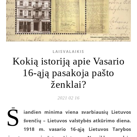
LAISVALAIKIS
Kokią istoriją apie Vasario
16-ąją pasakoja pašto
ženklai?
2021 02 16
Š
iandien minima viena svarbiausių Lietuvos
švenčių – Lietuvos valstybės atkūrimo diena.
1918 m. vasario 16-ąją Lietuvos Tarybos