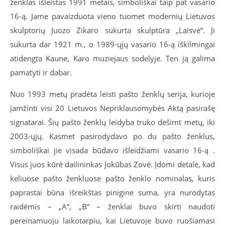
ženklas išleistas 1991 metais, simboliškai taip pat vasario
16-ą. Jame pavaizduota vieno tuomet modernių Lietuvos
skulptorių Juozo Zikaro sukurta skulptūra „Laisvė“. Ji
sukurta dar 1921 m., o 1989-ųjų vasario 16-ą iškilmingai
atidengta Kaune, Karo muziejaus sodelyje. Ten ją galima
pamatyti ir dabar.
Nuo 1993 metų pradėta leisti pašto ženklų serija, kurioje
įamžinti visi 20 Lietuvos Nepriklausomybės Aktą pasirašę
signatarai. Šių pašto ženklų leidyba truko dešimt metų, iki
2003-ųjų. Kasmet pasirodydavo po du pašto ženklus,
simboliškai jie visada būdavo išleidžiami vasario 16-ą .
Visus juos kūrė dailininkas Jokūbas Zovė. Įdomi detalė, kad
keliuose pašto ženkluose pašto ženklo nominalas, kuris
paprastai būna išreikštas pinigine suma, yra nurodytas
raidėmis – „A“, „B“ – ženklai buvo skirti naudoti
pereinamuoju laikotarpiu, kai Lietuvoje buvo ruošiamasi