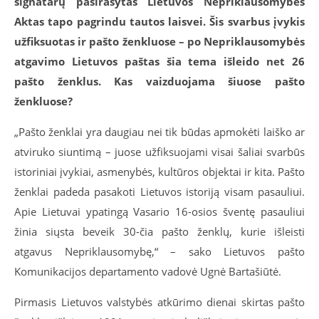
signatarų pasirašytas Lietuvos Nepriklausomybės
Aktas tapo pagrindu tautos laisvei. Šis svarbus įvykis
užfiksuotas ir pašto ženkluose – po Nepriklausomybės
atgavimo Lietuvos paštas šia tema išleido net 26
pašto ženklus. Kas vaizduojama šiuose pašto
ženkluose?
„Pašto ženklai yra daugiau nei tik būdas apmokėti laiško ar
atviruko siuntimą – juose užfiksuojami visai šaliai svarbūs
istoriniai įvykiai, asmenybės, kultūros objektai ir kita. Pašto
ženklai padeda pasakoti Lietuvos istoriją visam pasauliui.
Apie Lietuvai ypatingą Vasario 16-osios šventę pasauliui
žinia siųsta beveik 30-čia pašto ženklų, kurie išleisti
atgavus Nepriklausomybę,“ – sako Lietuvos pašto
Komunikacijos departamento vadovė Ugnė Bartašiūtė.
Pirmasis Lietuvos valstybės atkūrimo dienai skirtas pašto