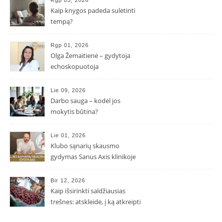
Rgp 03, 2026
Kaip knygos padeda sulėtinti
tempą?
Rgp 01, 2026
Olga Žemaitienė – gydytoja
echoskopuotoja
Lie 09, 2026
Darbo sauga – kodėl jos
mokytis būtina?
Lie 01, 2026
Klubo sąnarių skausmo
gydymas Sanus Axis klinikoje
Bir 12, 2026
Kaip išsirinkti saldžiausias
trešnes: atskleidė, į ką atkreipti
dėmesį parduotuvėje