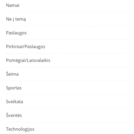
Namai
Ne į temą
Paslaugos
Pirkiniai/Paslaugos
Pomėgiai/Laisvalaikis
Šeima
Sportas
Sveikata
Šventės
Technologijos