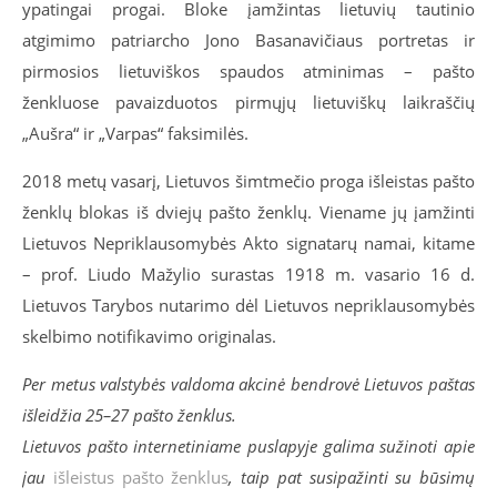
ypatingai progai. Bloke įamžintas lietuvių tautinio
atgimimo patriarcho Jono Basanavičiaus portretas ir
pirmosios lietuviškos spaudos atminimas – pašto
ženkluose pavaizduotos pirmųjų lietuviškų laikraščių
„Aušra“ ir „Varpas“ faksimilės.
2018 metų vasarį, Lietuvos šimtmečio proga išleistas pašto
ženklų blokas iš dviejų pašto ženklų. Viename jų įamžinti
Lietuvos Nepriklausomybės Akto signatarų namai, kitame
– prof. Liudo Mažylio surastas 1918 m. vasario 16 d.
Lietuvos Tarybos nutarimo dėl Lietuvos nepriklausomybės
skelbimo notifikavimo originalas.
Per metus valstybės valdoma akcinė bendrovė Lietuvos paštas
išleidžia 25–27 pašto ženklus.
Lietuvos pašto internetiniame puslapyje galima sužinoti apie
jau
išleistus pašto ženklus
, taip pat susipažinti su būsimų